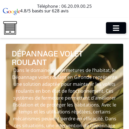
Téléphone :
06.20.09.00.25
4.8/5 basés sur 628 avis
DÉPANNAGE VOLET
ROULANT
Dans le domaine des fermetures de l’habitat, le
Dépannage volet roulant en Gironde représente
une solution adaptée pour maintenir les volets
roulants en bon état de fonctionnement. Ces
systèmes de fermeture permettent d’améliorer
l’isolation et de protéger les habitations. Avec le
temps et les utilisations répétées, certains
mécanismes peuvent perdre en efficacité. Dans
ces situations, une intervention de Dépannage