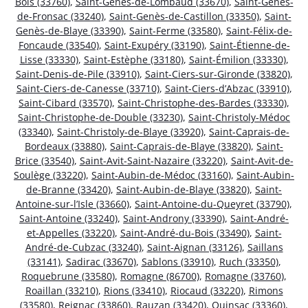
Bois (33760)
,
Saint-Genès-de-Lombaud (33670)
,
Saint-Genès-
de-Fronsac (33240)
,
Saint-Genès-de-Castillon (33350)
,
Saint-
Genès-de-Blaye (33390)
,
Saint-Ferme (33580)
,
Saint-Félix-de-
Foncaude (33540)
,
Saint-Exupéry (33190)
,
Saint-Étienne-de-
Lisse (33330)
,
Saint-Estèphe (33180)
,
Saint-Émilion (33330)
,
Saint-Denis-de-Pile (33910)
,
Saint-Ciers-sur-Gironde (33820)
,
Saint-Ciers-de-Canesse (33710)
,
Saint-Ciers-d’Abzac (33910)
,
Saint-Cibard (33570)
,
Saint-Christophe-des-Bardes (33330)
,
Saint-Christophe-de-Double (33230)
,
Saint-Christoly-Médoc
(33340)
,
Saint-Christoly-de-Blaye (33920)
,
Saint-Caprais-de-
Bordeaux (33880)
,
Saint-Caprais-de-Blaye (33820)
,
Saint-
Brice (33540)
,
Saint-Avit-Saint-Nazaire (33220)
,
Saint-Avit-de-
Soulège (33220)
,
Saint-Aubin-de-Médoc (33160)
,
Saint-Aubin-
de-Branne (33420)
,
Saint-Aubin-de-Blaye (33820)
,
Saint-
Antoine-sur-l’Isle (33660)
,
Saint-Antoine-du-Queyret (33790)
,
Saint-Antoine (33240)
,
Saint-Androny (33390)
,
Saint-André-
et-Appelles (33220)
,
Saint-André-du-Bois (33490)
,
Saint-
André-de-Cubzac (33240)
,
Saint-Aignan (33126)
,
Saillans
(33141)
,
Sadirac (33670)
,
Sablons (33910)
,
Ruch (33350)
,
Roquebrune (33580)
,
Romagne (86700)
,
Romagne (33760)
,
Roaillan (33210)
,
Rions (33410)
,
Riocaud (33220)
,
Rimons
(33580)
,
Reignac (33860)
,
Rauzan (33420)
,
Quinsac (33360)
,