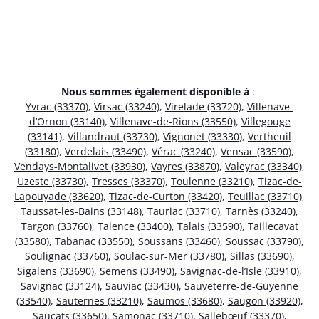
Nous sommes également disponible à
:
Yvrac (33370)
,
Virsac (33240)
,
Virelade (33720)
,
Villenave-
d’Ornon (33140)
,
Villenave-de-Rions (33550)
,
Villegouge
(33141)
,
Villandraut (33730)
,
Vignonet (33330)
,
Vertheuil
(33180)
,
Verdelais (33490)
,
Vérac (33240)
,
Vensac (33590)
,
Vendays-Montalivet (33930)
,
Vayres (33870)
,
Valeyrac (33340)
,
Uzeste (33730)
,
Tresses (33370)
,
Toulenne (33210)
,
Tizac-de-
Lapouyade (33620)
,
Tizac-de-Curton (33420)
,
Teuillac (33710)
,
Taussat-les-Bains (33148)
,
Tauriac (33710)
,
Tarnès (33240)
,
Targon (33760)
,
Talence (33400)
,
Talais (33590)
,
Taillecavat
(33580)
,
Tabanac (33550)
,
Soussans (33460)
,
Soussac (33790)
,
Soulignac (33760)
,
Soulac-sur-Mer (33780)
,
Sillas (33690)
,
Sigalens (33690)
,
Semens (33490)
,
Savignac-de-l’Isle (33910)
,
Savignac (33124)
,
Sauviac (33430)
,
Sauveterre-de-Guyenne
(33540)
,
Sauternes (33210)
,
Saumos (33680)
,
Saugon (33920)
,
Saucats (33650)
,
Samonac (33710)
,
Sallebœuf (33370)
,