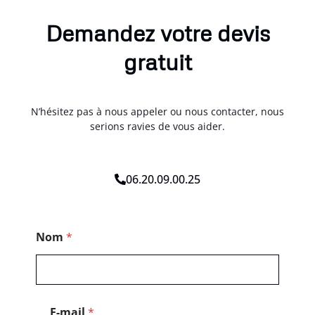
Demandez votre devis
gratuit
N’hésitez pas à nous appeler ou nous contacter, nous
serions ravies de vous aider.
06.20.09.00.25
*
Nom
*
*
E
-
m
a
i
E-mail
*