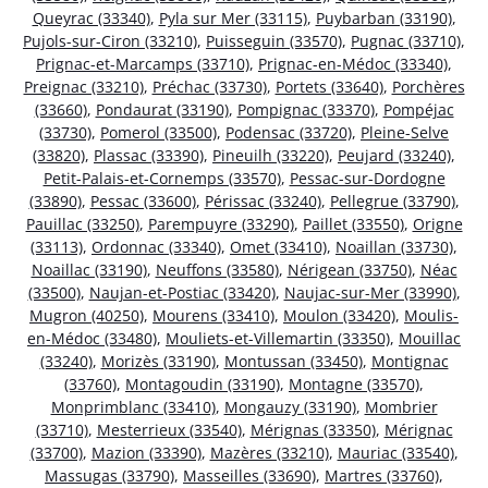
Queyrac (33340)
,
Pyla sur Mer (33115)
,
Puybarban (33190)
,
Pujols-sur-Ciron (33210)
,
Puisseguin (33570)
,
Pugnac (33710)
,
Prignac-et-Marcamps (33710)
,
Prignac-en-Médoc (33340)
,
Preignac (33210)
,
Préchac (33730)
,
Portets (33640)
,
Porchères
(33660)
,
Pondaurat (33190)
,
Pompignac (33370)
,
Pompéjac
(33730)
,
Pomerol (33500)
,
Podensac (33720)
,
Pleine-Selve
(33820)
,
Plassac (33390)
,
Pineuilh (33220)
,
Peujard (33240)
,
Petit-Palais-et-Cornemps (33570)
,
Pessac-sur-Dordogne
(33890)
,
Pessac (33600)
,
Périssac (33240)
,
Pellegrue (33790)
,
Pauillac (33250)
,
Parempuyre (33290)
,
Paillet (33550)
,
Origne
(33113)
,
Ordonnac (33340)
,
Omet (33410)
,
Noaillan (33730)
,
Noaillac (33190)
,
Neuffons (33580)
,
Nérigean (33750)
,
Néac
(33500)
,
Naujan-et-Postiac (33420)
,
Naujac-sur-Mer (33990)
,
Mugron (40250)
,
Mourens (33410)
,
Moulon (33420)
,
Moulis-
en-Médoc (33480)
,
Mouliets-et-Villemartin (33350)
,
Mouillac
(33240)
,
Morizès (33190)
,
Montussan (33450)
,
Montignac
(33760)
,
Montagoudin (33190)
,
Montagne (33570)
,
Monprimblanc (33410)
,
Mongauzy (33190)
,
Mombrier
(33710)
,
Mesterrieux (33540)
,
Mérignas (33350)
,
Mérignac
(33700)
,
Mazion (33390)
,
Mazères (33210)
,
Mauriac (33540)
,
Massugas (33790)
,
Masseilles (33690)
,
Martres (33760)
,