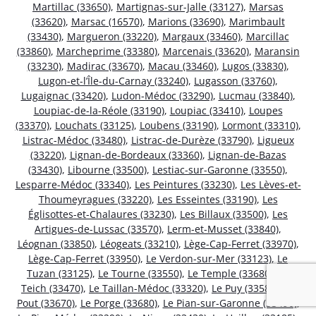
Martillac (33650)
,
Martignas-sur-Jalle (33127)
,
Marsas
(33620)
,
Marsac (16570)
,
Marions (33690)
,
Marimbault
(33430)
,
Margueron (33220)
,
Margaux (33460)
,
Marcillac
(33860)
,
Marcheprime (33380)
,
Marcenais (33620)
,
Maransin
(33230)
,
Madirac (33670)
,
Macau (33460)
,
Lugos (33830)
,
Lugon-et-l’Île-du-Carnay (33240)
,
Lugasson (33760)
,
Lugaignac (33420)
,
Ludon-Médoc (33290)
,
Lucmau (33840)
,
Loupiac-de-la-Réole (33190)
,
Loupiac (33410)
,
Loupes
(33370)
,
Louchats (33125)
,
Loubens (33190)
,
Lormont (33310)
,
Listrac-Médoc (33480)
,
Listrac-de-Durèze (33790)
,
Ligueux
(33220)
,
Lignan-de-Bordeaux (33360)
,
Lignan-de-Bazas
(33430)
,
Libourne (33500)
,
Lestiac-sur-Garonne (33550)
,
Lesparre-Médoc (33340)
,
Les Peintures (33230)
,
Les Lèves-et-
Thoumeyragues (33220)
,
Les Esseintes (33190)
,
Les
Églisottes-et-Chalaures (33230)
,
Les Billaux (33500)
,
Les
Artigues-de-Lussac (33570)
,
Lerm-et-Musset (33840)
,
Léognan (33850)
,
Léogeats (33210)
,
Lège-Cap-Ferret (33970)
,
Lège-Cap-Ferret (33950)
,
Le Verdon-sur-Mer (33123)
,
Le
Tuzan (33125)
,
Le Tourne (33550)
,
Le Temple (33680)
,
Le
Teich (33470)
,
Le Taillan-Médoc (33320)
,
Le Puy (33580)
,
Le
Pout (33670)
,
Le Porge (33680)
,
Le Pian-sur-Garonne (33490)
,