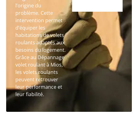
l’origine du
problème. Cette
intervention permet
d’équiper les
habitations de volets
roulants adaptés aux
besoins du logement.
Grâce au Dépannage
volet roulant à Mios,
les volets roulants
peuvent retrouver
leur performance et
leur fiabilité.