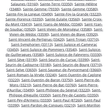
Salaunes (33160)
,
Sainte-Terre (33350)
,
Sainte-Hélène
(33480)
,
Sainte-Gemme (79330)
,
Sainte-Gemme (33580)
,
Sainte-Foy-la-Longue (33490)
,
Sainte-Foy-la-Grande (33220)
,
Sainte-Florence (33350)
,
Sainte-Eulalie (33560)
,
Sainte-Croix-
du-Mont (33410)
,
Saint-Yzans-de-Médoc (33340)
,
Saint-Yzan-
de-Soudiac (33920)
,
Saint-Vivien-de-Monségur (33580)
,
Saint-
Vivien-de-Médoc (33590)
,
Saint-Vivien-de-Blaye (33920)
,
Saint-Vincent-de-Pertignas (33420)
,
Saint-Trojan (33710)
,
Saint-Symphorien (33113)
,
Saint-Sulpice-et-Cameyrac
(33450)
,
Saint-Sulpice-de-Pommiers (33540)
,
Saint-Sulpice-
de-Guilleragues (33580)
,
Saint-Sulpice-de-Faleyrens (33330)
,
Saint-Sève (33190)
,
Saint-Seurin-de-Cursac (33390)
,
Saint-
Seurin-de-Cadourne (33180)
,
Saint-Seurin-de-Bourg (33710)
,
Saint-Selve (33650)
,
Saint-Sauveur-de-Puynormand (33660)
,
Saint-Romain-la-Virvée (33240)
,
Saint-Quentin-de-Caplong
(33220)
,
Saint-Quentin-de-Baron (33750)
,
Saint-Pierre-de-
Mons (33210)
,
Saint-Pierre-de-Bat (33760)
,
Saint-Pierre-
d’Aurillac (33490)
,
Saint-Philippe-du-Seignal (33220)
,
Saint-
Philippe-d’Aiguille (33350)
,
Saint-Pey-de-Castets (33350)
,
Saint-Pey-d’Armens (33330)
,
Saint-Paul (87260)
,
Saint-Paul
(33390)
,
Saint-Pardon-de-Conques (33210)
,
Saint-Morillon