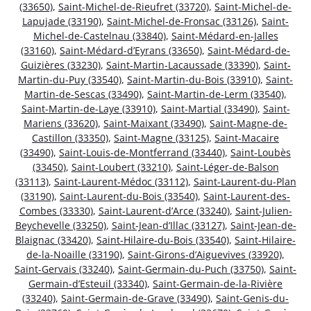
(33650)
,
Saint-Michel-de-Rieufret (33720)
,
Saint-Michel-de-
Lapujade (33190)
,
Saint-Michel-de-Fronsac (33126)
,
Saint-
Michel-de-Castelnau (33840)
,
Saint-Médard-en-Jalles
(33160)
,
Saint-Médard-d’Eyrans (33650)
,
Saint-Médard-de-
Guizières (33230)
,
Saint-Martin-Lacaussade (33390)
,
Saint-
Martin-du-Puy (33540)
,
Saint-Martin-du-Bois (33910)
,
Saint-
Martin-de-Sescas (33490)
,
Saint-Martin-de-Lerm (33540)
,
Saint-Martin-de-Laye (33910)
,
Saint-Martial (33490)
,
Saint-
Mariens (33620)
,
Saint-Maixant (33490)
,
Saint-Magne-de-
Castillon (33350)
,
Saint-Magne (33125)
,
Saint-Macaire
(33490)
,
Saint-Louis-de-Montferrand (33440)
,
Saint-Loubès
(33450)
,
Saint-Loubert (33210)
,
Saint-Léger-de-Balson
(33113)
,
Saint-Laurent-Médoc (33112)
,
Saint-Laurent-du-Plan
(33190)
,
Saint-Laurent-du-Bois (33540)
,
Saint-Laurent-des-
Combes (33330)
,
Saint-Laurent-d’Arce (33240)
,
Saint-Julien-
Beychevelle (33250)
,
Saint-Jean-d’Illac (33127)
,
Saint-Jean-de-
Blaignac (33420)
,
Saint-Hilaire-du-Bois (33540)
,
Saint-Hilaire-
de-la-Noaille (33190)
,
Saint-Girons-d’Aiguevives (33920)
,
Saint-Gervais (33240)
,
Saint-Germain-du-Puch (33750)
,
Saint-
Germain-d’Esteuil (33340)
,
Saint-Germain-de-la-Rivière
(33240)
,
Saint-Germain-de-Grave (33490)
,
Saint-Genis-du-