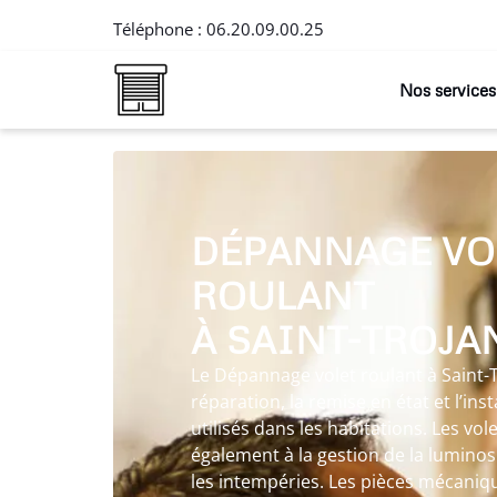
Téléphone :
06.20.09.00.25
Nos services
DÉPANNAGE VO
ROULANT
À SAINT-TROJA
Le Dépannage volet roulant à Saint-
réparation, la remise en état et l’ins
utilisés dans les habitations. Les vo
également à la gestion de la luminosi
les intempéries. Les pièces mécaniq