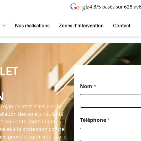
4.8/5 basés sur 628 avi
Nos réalisations
Zones d’intervention
Contact
LET
Nom
*
N
Trojan permet d’assurer la
tallation des volets roulants
Téléphone
*
lets roulants contribuent
té et à la protection contre
ues peuvent subir une usure