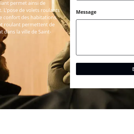
lant permet ainsi de
t. L’pose de volets roulants
Message
le confort des habitations.
et roulant permettent de
t dans la ville de Saint-