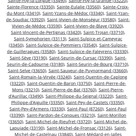
Sainte-Foy-la-Longue (33490)
,
Sainte-Foy-la-Grande (33220)
,
Sainte-Florence (33350)
,
Sainte-Eulalie (33560)
,
Sainte-Croix-
du-Mont (33410)
,
Saint-Yzans-de-Médoc (33340)
,
Saint-Yzan-
de-Soudiac (33920)
,
Saint-Vivien-de-Monségur (33580)
,
Saint-
Vivien-de-Médoc (33590)
,
Saint-Vivien-de-Blaye (33920)
,
Saint-Vincent-de-Pertignas (33420)
,
Saint-Trojan (33710)
,
Saint-Symphorien (33113)
,
Saint-Sulpice-et-Cameyrac
(33450)
,
Saint-Sulpice-de-Pommiers (33540)
,
Saint-Sulpice-
de-Guilleragues (33580)
,
Saint-Sulpice-de-Faleyrens (33330)
,
Saint-Sève (33190)
,
Saint-Seurin-de-Cursac (33390)
,
Saint-
Seurin-de-Cadourne (33180)
,
Saint-Seurin-de-Bourg (33710)
,
Saint-Selve (33650)
,
Saint-Sauveur-de-Puynormand (33660)
,
Saint-Romain-la-Virvée (33240)
,
Saint-Quentin-de-Caplong
(33220)
,
Saint-Quentin-de-Baron (33750)
,
Saint-Pierre-de-
Mons (33210)
,
Saint-Pierre-de-Bat (33760)
,
Saint-Pierre-
d’Aurillac (33490)
,
Saint-Philippe-du-Seignal (33220)
,
Saint-
Philippe-d’Aiguille (33350)
,
Saint-Pey-de-Castets (33350)
,
Saint-Pey-d’Armens (33330)
,
Saint-Paul (87260)
,
Saint-Paul
(33390)
,
Saint-Pardon-de-Conques (33210)
,
Saint-Morillon
(33650)
,
Saint-Michel-de-Rieufret (33720)
,
Saint-Michel-de-
Lapujade (33190)
,
Saint-Michel-de-Fronsac (33126)
,
Saint-
Michel-de-Castelnau (33840)
,
Saint-Médard-en-Jalles