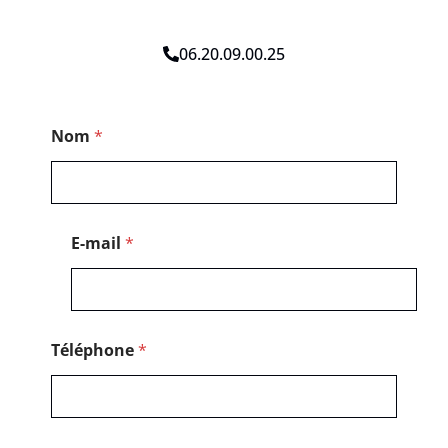
06.20.09.00.25
E
Nom
*
-
m
a
i
l
P
E-mail
*
o
s
t
a
l
M
Téléphone
*
e
s
s
a
g