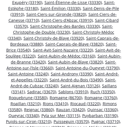
Exupéry (33190)
,
Saint-Étienne-de-Lisse (33330)
,
Saint-
Estèphe (33180)
,
Saint-Émilion (33330)
,
Saint-Denis-de-Pile
(33910)
,
Saint-Ciers-sur-Gironde (33820)
,
Saint-Ciers-de-
Canesse (33710)
,
Saint-Ciers-d’Abzac (33910)
,
Saint-Cibard
(33570)
,
Saint-Christophe-des-Bardes (33330)
,
Saint-
Christophe-de-Double (33230)
,
Saint-Christoly-Médoc
(33340)
,
Saint-Christoly-de-Blaye (33920)
,
Saint-Caprais-de-
Bordeaux (33880)
,
Saint-Caprais-de-Blaye (33820)
,
Saint-
Brice (33540)
,
Saint-Avit-Saint-Nazaire (33220)
,
Saint-Avit-de-
Soulège (33220)
,
Saint-Aubin-de-Médoc (33160)
,
Saint-Aubin-
de-Branne (33420)
,
Saint-Aubin-de-Blaye (33820)
,
Saint-
Antoine-sur-l’Isle (33660)
,
Saint-Antoine-du-Queyret (33790)
,
Saint-Antoine (33240)
,
Saint-Androny (33390)
,
Saint-André-
et-Appelles (33220)
,
Saint-André-du-Bois (33490)
,
Saint-
André-de-Cubzac (33240)
,
Saint-Aignan (33126)
,
Saillans
(33141)
,
Sadirac (33670)
,
Sablons (33910)
,
Ruch (33350)
,
Roquebrune (33580)
,
Romagne (86700)
,
Romagne (33760)
,
Roaillan (33210)
,
Rions (33410)
,
Riocaud (33220)
,
Rimons
(33580)
,
Reignac (33860)
,
Rauzan (33420)
,
Quinsac (33360)
,
Queyrac (33340)
,
Pyla sur Mer (33115)
,
Puybarban (33190)
,
Pujols-sur-Ciron (33210)
,
Puisseguin (33570)
,
Pugnac (33710)
,