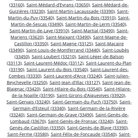
(33160)
,
Saint-Médard-d’Eyrans (33650)
,
Saint-Médard-de-
Guizières (33230)
,
Saint-Martin-Lacaussade (33390)
,
Saint-
Martin-du-Puy (33540)
,
Saint-Martin-du-Bois (33910)
,
Saint-
Martin-de-Sescas (33490)
,
Saint-Martin-de-Lerm (33540)
,
Saint-Martin-de-Laye (33910)
,
Saint-Martial (33490)
,
Saint-
Mariens (33620)
,
Saint-Maixant (33490)
,
Saint-Magne-de-
Castillon (33350)
,
Saint-Magne (33125)
,
Saint-Macaire
(33490)
,
Saint-Louis-de-Montferrand (33440)
,
Saint-Loubès
(33450)
,
Saint-Loubert (33210)
,
Saint-Léger-de-Balson
(33113)
,
Saint-Laurent-Médoc (33112)
,
Saint-Laurent-du-Plan
(33190)
,
Saint-Laurent-du-Bois (33540)
,
Saint-Laurent-des-
Combes (33330)
,
Saint-Laurent-d’Arce (33240)
,
Saint-Julien-
Beychevelle (33250)
,
Saint-Jean-d’Illac (33127)
,
Saint-Jean-de-
Blaignac (33420)
,
Saint-Hilaire-du-Bois (33540)
,
Saint-Hilaire-
de-la-Noaille (33190)
,
Saint-Girons-d’Aiguevives (33920)
,
Saint-Gervais (33240)
,
Saint-Germain-du-Puch (33750)
,
Saint-
Germain-d’Esteuil (33340)
,
Saint-Germain-de-la-Rivière
(33240)
,
Saint-Germain-de-Grave (33490)
,
Saint-Genès-de-
Lombaud (33670)
,
Saint-Genès-de-Fronsac (33240)
,
Saint-
Genès-de-Castillon (33350)
,
Saint-Genès-de-Blaye (33390)
,
Saint-Ferme (33580)
,
Saint-Félix-de-Foncaude (33540)
,
Saint-