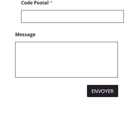
Code Postal
*
e
Message
ENVOYER