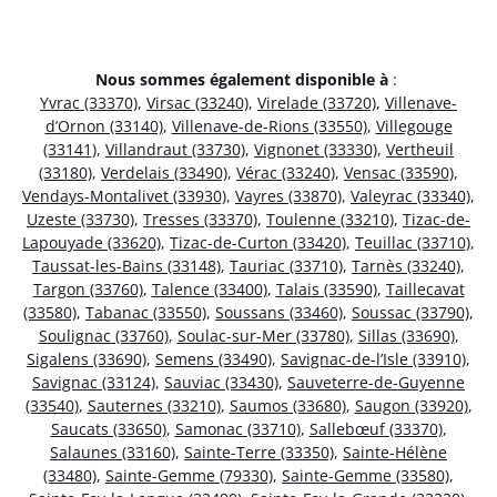
Nous sommes également disponible à
:
Yvrac (33370)
,
Virsac (33240)
,
Virelade (33720)
,
Villenave-
d’Ornon (33140)
,
Villenave-de-Rions (33550)
,
Villegouge
(33141)
,
Villandraut (33730)
,
Vignonet (33330)
,
Vertheuil
(33180)
,
Verdelais (33490)
,
Vérac (33240)
,
Vensac (33590)
,
Vendays-Montalivet (33930)
,
Vayres (33870)
,
Valeyrac (33340)
,
Uzeste (33730)
,
Tresses (33370)
,
Toulenne (33210)
,
Tizac-de-
Lapouyade (33620)
,
Tizac-de-Curton (33420)
,
Teuillac (33710)
,
Taussat-les-Bains (33148)
,
Tauriac (33710)
,
Tarnès (33240)
,
Targon (33760)
,
Talence (33400)
,
Talais (33590)
,
Taillecavat
(33580)
,
Tabanac (33550)
,
Soussans (33460)
,
Soussac (33790)
,
Soulignac (33760)
,
Soulac-sur-Mer (33780)
,
Sillas (33690)
,
Sigalens (33690)
,
Semens (33490)
,
Savignac-de-l’Isle (33910)
,
Savignac (33124)
,
Sauviac (33430)
,
Sauveterre-de-Guyenne
(33540)
,
Sauternes (33210)
,
Saumos (33680)
,
Saugon (33920)
,
Saucats (33650)
,
Samonac (33710)
,
Sallebœuf (33370)
,
Salaunes (33160)
,
Sainte-Terre (33350)
,
Sainte-Hélène
(33480)
,
Sainte-Gemme (79330)
,
Sainte-Gemme (33580)
,