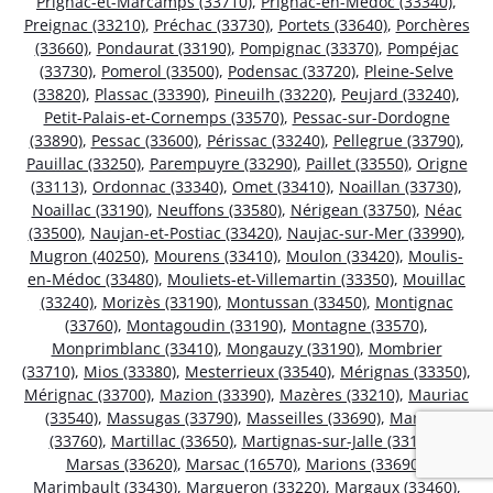
Prignac-et-Marcamps (33710)
,
Prignac-en-Médoc (33340)
,
Preignac (33210)
,
Préchac (33730)
,
Portets (33640)
,
Porchères
(33660)
,
Pondaurat (33190)
,
Pompignac (33370)
,
Pompéjac
(33730)
,
Pomerol (33500)
,
Podensac (33720)
,
Pleine-Selve
(33820)
,
Plassac (33390)
,
Pineuilh (33220)
,
Peujard (33240)
,
Petit-Palais-et-Cornemps (33570)
,
Pessac-sur-Dordogne
(33890)
,
Pessac (33600)
,
Périssac (33240)
,
Pellegrue (33790)
,
Pauillac (33250)
,
Parempuyre (33290)
,
Paillet (33550)
,
Origne
(33113)
,
Ordonnac (33340)
,
Omet (33410)
,
Noaillan (33730)
,
Noaillac (33190)
,
Neuffons (33580)
,
Nérigean (33750)
,
Néac
(33500)
,
Naujan-et-Postiac (33420)
,
Naujac-sur-Mer (33990)
,
Mugron (40250)
,
Mourens (33410)
,
Moulon (33420)
,
Moulis-
en-Médoc (33480)
,
Mouliets-et-Villemartin (33350)
,
Mouillac
(33240)
,
Morizès (33190)
,
Montussan (33450)
,
Montignac
(33760)
,
Montagoudin (33190)
,
Montagne (33570)
,
Monprimblanc (33410)
,
Mongauzy (33190)
,
Mombrier
(33710)
,
Mios (33380)
,
Mesterrieux (33540)
,
Mérignas (33350)
,
Mérignac (33700)
,
Mazion (33390)
,
Mazères (33210)
,
Mauriac
(33540)
,
Massugas (33790)
,
Masseilles (33690)
,
Martres
(33760)
,
Martillac (33650)
,
Martignas-sur-Jalle (33127)
,
Marsas (33620)
,
Marsac (16570)
,
Marions (33690)
,
Marimbault (33430)
,
Margueron (33220)
,
Margaux (33460)
,