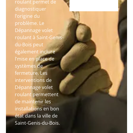
roulant permet de
diagnostiquer
l’origine du
problème. Le
Dépannage volet
roulant à Saint-Genis-
du-Bois peut
également inclure
l’mise en place de
systèmes de
fermeture. Les
interventions de
Dépannage volet
roulant permettent
de maintenir les
installations en bon
état dans la ville de
Saint-Genis-du-Bois.