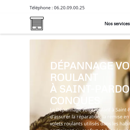
Téléphone :
06.20.09.00.25
Nos services
DÉPANNAGE VO
ROULANT
À SAINT-PARDO
CONQUES
Le Dépannage volet roulant à Sain
d’assurer la réparation, la remise en é
volets roulants utilisés dans les habi