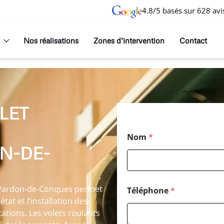
4.8/5 basés sur 628 avi
Nos réalisations
Zones d’intervention
Contact
LET
Nom
*
N-DE-
t-Pardon-de-Conques permet
Téléphone
*
tat et l’installation des
tations. Les volets roulants