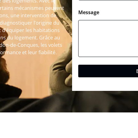
té des logements. Avec le
 certains mécanismes peuvent
Message
ions, une intervention de
iagnostiquer l’origine du
 d’équiper les habitations
ins du logement. Grâce au
don-de-Conques, les volets
rmance et leur fiabilité.