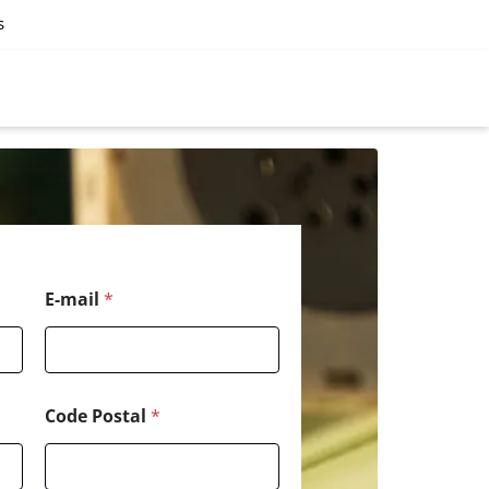
s
*
E-mail
*
*
*
Code Postal
*