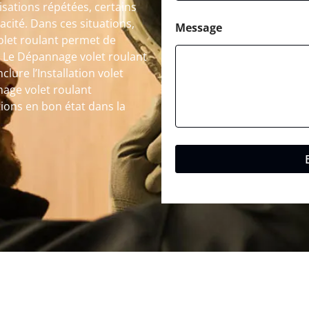
lisations répétées, certains
cité. Dans ces situations,
Message
olet roulant permet de
. Le Dépannage volet roulant
clure l’Installation volet
nage volet roulant
tions en bon état dans la