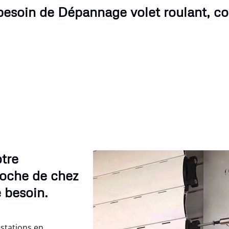
besoin de Dépannage volet roulant, c
otre
roche de chez
 besoin.
estations en