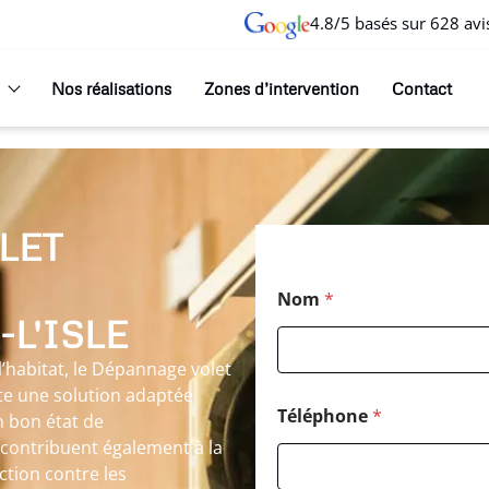
4.8/5 basés sur 628 avi
Nos réalisations
Zones d’intervention
Contact
LET
Nom
*
L'ISLE
’habitat, le Dépannage volet
nte une solution adaptée
Téléphone
*
n bon état de
 contribuent également à la
ction contre les