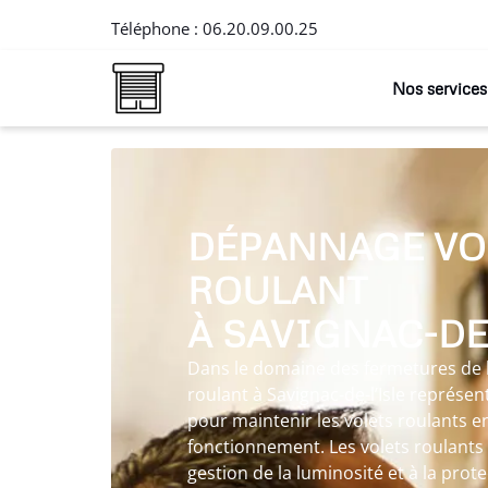
Téléphone :
06.20.09.00.25
Nos services
DÉPANNAGE VO
ROULANT
À SAVIGNAC-DE-
Dans le domaine des fermetures de l
roulant à Savignac-de-l’Isle représe
pour maintenir les volets roulants e
fonctionnement. Les volets roulants
gestion de la luminosité et à la prote