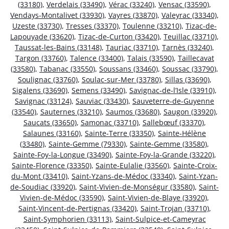
(33180)
,
Verdelais (33490)
,
Vérac (33240)
,
Vensac (33590)
,
Vendays-Montalivet (33930)
,
Vayres (33870)
,
Valeyrac (33340)
,
Uzeste (33730)
,
Tresses (33370)
,
Toulenne (33210)
,
Tizac-de-
Lapouyade (33620)
,
Tizac-de-Curton (33420)
,
Teuillac (33710)
,
Taussat-les-Bains (33148)
,
Tauriac (33710)
,
Tarnès (33240)
,
Targon (33760)
,
Talence (33400)
,
Talais (33590)
,
Taillecavat
(33580)
,
Tabanac (33550)
,
Soussans (33460)
,
Soussac (33790)
,
Soulignac (33760)
,
Soulac-sur-Mer (33780)
,
Sillas (33690)
,
Sigalens (33690)
,
Semens (33490)
,
Savignac-de-l’Isle (33910)
,
Savignac (33124)
,
Sauviac (33430)
,
Sauveterre-de-Guyenne
(33540)
,
Sauternes (33210)
,
Saumos (33680)
,
Saugon (33920)
,
Saucats (33650)
,
Samonac (33710)
,
Sallebœuf (33370)
,
Salaunes (33160)
,
Sainte-Terre (33350)
,
Sainte-Hélène
(33480)
,
Sainte-Gemme (79330)
,
Sainte-Gemme (33580)
,
Sainte-Foy-la-Longue (33490)
,
Sainte-Foy-la-Grande (33220)
,
Sainte-Florence (33350)
,
Sainte-Eulalie (33560)
,
Sainte-Croix-
du-Mont (33410)
,
Saint-Yzans-de-Médoc (33340)
,
Saint-Yzan-
de-Soudiac (33920)
,
Saint-Vivien-de-Monségur (33580)
,
Saint-
Vivien-de-Médoc (33590)
,
Saint-Vivien-de-Blaye (33920)
,
Saint-Vincent-de-Pertignas (33420)
,
Saint-Trojan (33710)
,
Saint-Symphorien (33113)
,
Saint-Sulpice-et-Cameyrac