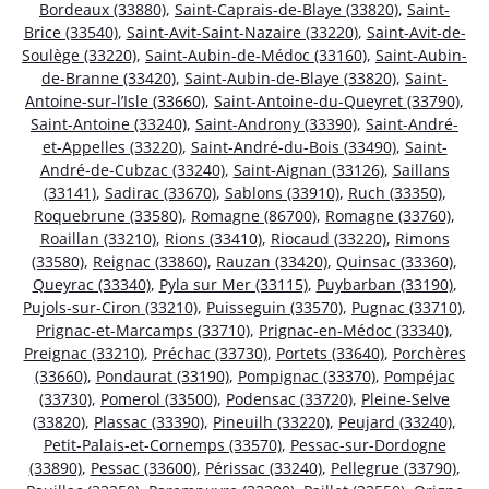
Bordeaux (33880)
,
Saint-Caprais-de-Blaye (33820)
,
Saint-
Brice (33540)
,
Saint-Avit-Saint-Nazaire (33220)
,
Saint-Avit-de-
Soulège (33220)
,
Saint-Aubin-de-Médoc (33160)
,
Saint-Aubin-
de-Branne (33420)
,
Saint-Aubin-de-Blaye (33820)
,
Saint-
Antoine-sur-l’Isle (33660)
,
Saint-Antoine-du-Queyret (33790)
,
Saint-Antoine (33240)
,
Saint-Androny (33390)
,
Saint-André-
et-Appelles (33220)
,
Saint-André-du-Bois (33490)
,
Saint-
André-de-Cubzac (33240)
,
Saint-Aignan (33126)
,
Saillans
(33141)
,
Sadirac (33670)
,
Sablons (33910)
,
Ruch (33350)
,
Roquebrune (33580)
,
Romagne (86700)
,
Romagne (33760)
,
Roaillan (33210)
,
Rions (33410)
,
Riocaud (33220)
,
Rimons
(33580)
,
Reignac (33860)
,
Rauzan (33420)
,
Quinsac (33360)
,
Queyrac (33340)
,
Pyla sur Mer (33115)
,
Puybarban (33190)
,
Pujols-sur-Ciron (33210)
,
Puisseguin (33570)
,
Pugnac (33710)
,
Prignac-et-Marcamps (33710)
,
Prignac-en-Médoc (33340)
,
Preignac (33210)
,
Préchac (33730)
,
Portets (33640)
,
Porchères
(33660)
,
Pondaurat (33190)
,
Pompignac (33370)
,
Pompéjac
(33730)
,
Pomerol (33500)
,
Podensac (33720)
,
Pleine-Selve
(33820)
,
Plassac (33390)
,
Pineuilh (33220)
,
Peujard (33240)
,
Petit-Palais-et-Cornemps (33570)
,
Pessac-sur-Dordogne
(33890)
,
Pessac (33600)
,
Périssac (33240)
,
Pellegrue (33790)
,