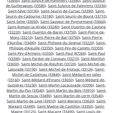
(33450)
,
Saint-Sulpice-de-Pommiers (33540)
,
Saint-Sulpice-
de-Guilleragues (33580)
,
Saint-Sulpice-de-Faleyrens (33330)
,
Saint-Sève (33190)
,
Saint-Seurin-de-Cursac (33390)
,
Saint-
Seurin-de-Cadourne (33180)
,
Saint-Seurin-de-Bourg (33710)
,
Saint-Selve (33650)
,
Saint-Sauveur-de-Puynormand (33660)
,
Saint-Romain-la-Virvée (33240)
,
Saint-Quentin-de-Caplong
(33220)
,
Saint-Quentin-de-Baron (33750)
,
Saint-Pierre-de-
Mons (33210)
,
Saint-Pierre-de-Bat (33760)
,
Saint-Pierre-
d’Aurillac (33490)
,
Saint-Philippe-du-Seignal (33220)
,
Saint-
Philippe-d’Aiguille (33350)
,
Saint-Pey-de-Castets (33350)
,
Saint-Pey-d’Armens (33330)
,
Saint-Paul (87260)
,
Saint-Paul
(33390)
,
Saint-Pardon-de-Conques (33210)
,
Saint-Morillon
(33650)
,
Saint-Michel-de-Rieufret (33720)
,
Saint-Michel-de-
Lapujade (33190)
,
Saint-Michel-de-Fronsac (33126)
,
Saint-
Michel-de-Castelnau (33840)
,
Saint-Médard-en-Jalles
(33160)
,
Saint-Médard-d’Eyrans (33650)
,
Saint-Médard-de-
Guizières (33230)
,
Saint-Martin-Lacaussade (33390)
,
Saint-
Martin-du-Puy (33540)
,
Saint-Martin-du-Bois (33910)
,
Saint-
Martin-de-Sescas (33490)
,
Saint-Martin-de-Lerm (33540)
,
Saint-Martin-de-Laye (33910)
,
Saint-Mariens (33620)
,
Saint-
Maixant (33490)
,
Saint-Magne-de-Castillon (33350)
,
Saint-
Magne (33125)
,
Saint-Macaire (33490)
,
Saint-Louis-de-