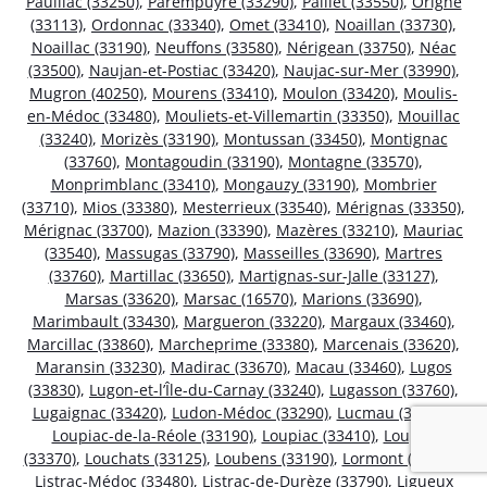
Pauillac (33250)
,
Parempuyre (33290)
,
Paillet (33550)
,
Origne
(33113)
,
Ordonnac (33340)
,
Omet (33410)
,
Noaillan (33730)
,
Noaillac (33190)
,
Neuffons (33580)
,
Nérigean (33750)
,
Néac
(33500)
,
Naujan-et-Postiac (33420)
,
Naujac-sur-Mer (33990)
,
Mugron (40250)
,
Mourens (33410)
,
Moulon (33420)
,
Moulis-
en-Médoc (33480)
,
Mouliets-et-Villemartin (33350)
,
Mouillac
(33240)
,
Morizès (33190)
,
Montussan (33450)
,
Montignac
(33760)
,
Montagoudin (33190)
,
Montagne (33570)
,
Monprimblanc (33410)
,
Mongauzy (33190)
,
Mombrier
(33710)
,
Mios (33380)
,
Mesterrieux (33540)
,
Mérignas (33350)
,
Mérignac (33700)
,
Mazion (33390)
,
Mazères (33210)
,
Mauriac
(33540)
,
Massugas (33790)
,
Masseilles (33690)
,
Martres
(33760)
,
Martillac (33650)
,
Martignas-sur-Jalle (33127)
,
Marsas (33620)
,
Marsac (16570)
,
Marions (33690)
,
Marimbault (33430)
,
Margueron (33220)
,
Margaux (33460)
,
Marcillac (33860)
,
Marcheprime (33380)
,
Marcenais (33620)
,
Maransin (33230)
,
Madirac (33670)
,
Macau (33460)
,
Lugos
(33830)
,
Lugon-et-l’Île-du-Carnay (33240)
,
Lugasson (33760)
,
Lugaignac (33420)
,
Ludon-Médoc (33290)
,
Lucmau (33840)
,
Loupiac-de-la-Réole (33190)
,
Loupiac (33410)
,
Loupes
(33370)
,
Louchats (33125)
,
Loubens (33190)
,
Lormont (33310)
,
Listrac-Médoc (33480)
,
Listrac-de-Durèze (33790)
,
Ligueux