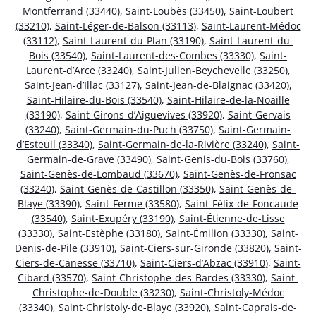
Montferrand (33440)
,
Saint-Loubès (33450)
,
Saint-Loubert
(33210)
,
Saint-Léger-de-Balson (33113)
,
Saint-Laurent-Médoc
(33112)
,
Saint-Laurent-du-Plan (33190)
,
Saint-Laurent-du-
Bois (33540)
,
Saint-Laurent-des-Combes (33330)
,
Saint-
Laurent-d’Arce (33240)
,
Saint-Julien-Beychevelle (33250)
,
Saint-Jean-d’Illac (33127)
,
Saint-Jean-de-Blaignac (33420)
,
Saint-Hilaire-du-Bois (33540)
,
Saint-Hilaire-de-la-Noaille
(33190)
,
Saint-Girons-d’Aiguevives (33920)
,
Saint-Gervais
(33240)
,
Saint-Germain-du-Puch (33750)
,
Saint-Germain-
d’Esteuil (33340)
,
Saint-Germain-de-la-Rivière (33240)
,
Saint-
Germain-de-Grave (33490)
,
Saint-Genis-du-Bois (33760)
,
Saint-Genès-de-Lombaud (33670)
,
Saint-Genès-de-Fronsac
(33240)
,
Saint-Genès-de-Castillon (33350)
,
Saint-Genès-de-
Blaye (33390)
,
Saint-Ferme (33580)
,
Saint-Félix-de-Foncaude
(33540)
,
Saint-Exupéry (33190)
,
Saint-Étienne-de-Lisse
(33330)
,
Saint-Estèphe (33180)
,
Saint-Émilion (33330)
,
Saint-
Denis-de-Pile (33910)
,
Saint-Ciers-sur-Gironde (33820)
,
Saint-
Ciers-de-Canesse (33710)
,
Saint-Ciers-d’Abzac (33910)
,
Saint-
Cibard (33570)
,
Saint-Christophe-des-Bardes (33330)
,
Saint-
Christophe-de-Double (33230)
,
Saint-Christoly-Médoc
(33340)
,
Saint-Christoly-de-Blaye (33920)
,
Saint-Caprais-de-