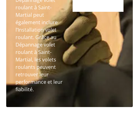
Dépannage volet
roulant à Saint-
Martial peut
également inclure
l’Installation volet
roulant. Grâce au
Dépannage volet
roulant à Saint-
Martial, les volets
roulants peuvent
retrouver leur
performance et leur
fiabilité.