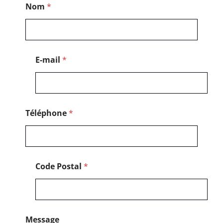
Nom
*
P
o
s
t
a
l
E-mail
*
P
o
s
t
a
l
Téléphone
*
Code Postal
*
Message