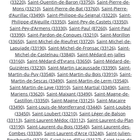
(33220)
,
Saint-Quentin-de-Baron (33750)
,
Saint-Pierre-de-
Mons (33210)
,
Saint-Pierre-de-Bat (33760)
,
Saint-Pierre-
d’Aurillac (33490)
,
Saint-Philippe-du-Seignal (33220)
,
Saint-
Philippe-d’Aiguille (33350)
,
Saint-Pey-de-Castets (33350)
,
Saint-Pey-d’Armens (33330)
,
Saint-Paul (87260)
,
Saint-Paul
(33390)
,
Saint-Pardon-de-Conques (33210)
,
Saint-Morillon
(33650)
,
Saint-Michel-de-Rieufret (33720)
,
Saint-Michel-de-
Lapujade (33190)
,
Saint-Michel-de-Fronsac (33126)
,
Saint-
Michel-de-Castelnau (33840)
,
Saint-Médard-en-Jalles
(33160)
,
Saint-Médard-d’Eyrans (33650)
,
Saint-Médard-de-
Guizières (33230)
,
Saint-Martin-Lacaussade (33390)
,
Saint-
Martin-du-Puy (33540)
,
Saint-Martin-du-Bois (33910)
,
Saint-
Martin-de-Sescas (33490)
,
Saint-Martin-de-Lerm (33540)
,
Saint-Martin-de-Laye (33910)
,
Saint-Martial (33490)
,
Saint-
Mariens (33620)
,
Saint-Maixant (33490)
,
Saint-Magne-de-
Castillon (33350)
,
Saint-Magne (33125)
,
Saint-Macaire
(33490)
,
Saint-Louis-de-Montferrand (33440)
,
Saint-Loubès
(33450)
,
Saint-Loubert (33210)
,
Saint-Léger-de-Balson
(33113)
,
Saint-Laurent-Médoc (33112)
,
Saint-Laurent-du-Plan
(33190)
,
Saint-Laurent-du-Bois (33540)
,
Saint-Laurent-des-
Combes (33330)
,
Saint-Laurent-d’Arce (33240)
,
Saint-Julien-
Beychevelle (33250)
,
Saint-Jean-d’Illac (33127)
,
Saint-Jean-de-