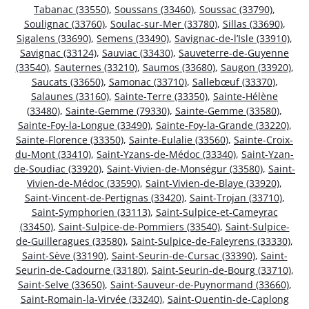
Tabanac (33550)
,
Soussans (33460)
,
Soussac (33790)
,
Soulignac (33760)
,
Soulac-sur-Mer (33780)
,
Sillas (33690)
,
Sigalens (33690)
,
Semens (33490)
,
Savignac-de-l’Isle (33910)
,
Savignac (33124)
,
Sauviac (33430)
,
Sauveterre-de-Guyenne
(33540)
,
Sauternes (33210)
,
Saumos (33680)
,
Saugon (33920)
,
Saucats (33650)
,
Samonac (33710)
,
Sallebœuf (33370)
,
Salaunes (33160)
,
Sainte-Terre (33350)
,
Sainte-Hélène
(33480)
,
Sainte-Gemme (79330)
,
Sainte-Gemme (33580)
,
Sainte-Foy-la-Longue (33490)
,
Sainte-Foy-la-Grande (33220)
,
Sainte-Florence (33350)
,
Sainte-Eulalie (33560)
,
Sainte-Croix-
du-Mont (33410)
,
Saint-Yzans-de-Médoc (33340)
,
Saint-Yzan-
de-Soudiac (33920)
,
Saint-Vivien-de-Monségur (33580)
,
Saint-
Vivien-de-Médoc (33590)
,
Saint-Vivien-de-Blaye (33920)
,
Saint-Vincent-de-Pertignas (33420)
,
Saint-Trojan (33710)
,
Saint-Symphorien (33113)
,
Saint-Sulpice-et-Cameyrac
(33450)
,
Saint-Sulpice-de-Pommiers (33540)
,
Saint-Sulpice-
de-Guilleragues (33580)
,
Saint-Sulpice-de-Faleyrens (33330)
,
Saint-Sève (33190)
,
Saint-Seurin-de-Cursac (33390)
,
Saint-
Seurin-de-Cadourne (33180)
,
Saint-Seurin-de-Bourg (33710)
,
Saint-Selve (33650)
,
Saint-Sauveur-de-Puynormand (33660)
,
Saint-Romain-la-Virvée (33240)
,
Saint-Quentin-de-Caplong