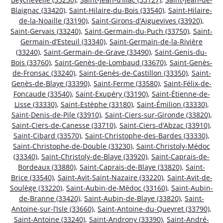
Blaignac (33420)
,
Saint-Hilaire-du-Bois (33540)
,
Saint-Hilaire-
de-la-Noaille (33190)
,
Saint-Girons-d’Aiguevives (33920)
,
Saint-Gervais (33240)
,
Saint-Germain-du-Puch (33750)
,
Saint-
Germain-d’Esteuil (33340)
,
Saint-Germain-de-la-Rivière
(33240)
,
Saint-Germain-de-Grave (33490)
,
Saint-Genis-du-
Bois (33760)
,
Saint-Genès-de-Lombaud (33670)
,
Saint-Genès-
de-Fronsac (33240)
,
Saint-Genès-de-Castillon (33350)
,
Saint-
Genès-de-Blaye (33390)
,
Saint-Ferme (33580)
,
Saint-Félix-de-
Foncaude (33540)
,
Saint-Exupéry (33190)
,
Saint-Étienne-de-
Lisse (33330)
,
Saint-Estèphe (33180)
,
Saint-Émilion (33330)
,
Saint-Denis-de-Pile (33910)
,
Saint-Ciers-sur-Gironde (33820)
,
Saint-Ciers-de-Canesse (33710)
,
Saint-Ciers-d’Abzac (33910)
,
Saint-Cibard (33570)
,
Saint-Christophe-des-Bardes (33330)
,
Saint-Christophe-de-Double (33230)
,
Saint-Christoly-Médoc
(33340)
,
Saint-Christoly-de-Blaye (33920)
,
Saint-Caprais-de-
Bordeaux (33880)
,
Saint-Caprais-de-Blaye (33820)
,
Saint-
Brice (33540)
,
Saint-Avit-Saint-Nazaire (33220)
,
Saint-Avit-de-
Soulège (33220)
,
Saint-Aubin-de-Médoc (33160)
,
Saint-Aubin-
de-Branne (33420)
,
Saint-Aubin-de-Blaye (33820)
,
Saint-
Antoine-sur-l’Isle (33660)
,
Saint-Antoine-du-Queyret (33790)
,
Saint-Antoine (33240)
,
Saint-Androny (33390)
,
Saint-André-