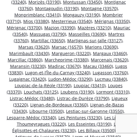
(33240)
,
Morizès (33190)
,
Montussan (33450)
,
Montignac
(33760)
,
Montagoudin (33190)
,
Montagne (33570)
,
Monprimblanc (33410)
,
Mongauzy (33190)
,
Mombrier
(33710)
,
Mios (33380)
,
Mesterrieux (33540)
,
Mérignas (33350)
,
Mérignac (33700)
,
Mazion (33390)
,
Mazères (33210)
,
Mauriac
(33540)
,
Massugas (33790)
,
Masseilles (33690)
,
Martres
(33760)
,
Martillac (33650)
,
Martignas-sur-Jalle (33127)
,
Marsas (33620)
,
Marsac (16570)
,
Marions (33690)
,
Marimbault (33430)
,
Margueron (33220)
,
Margaux (33460)
,
Marcillac (33860)
,
Marcheprime (33380)
,
Marcenais (33620)
,
Maransin (33230)
,
Madirac (33670)
,
Macau (33460)
,
Lugos
(33830)
,
Lugon-et-l’Île-du-Carnay (33240)
,
Lugasson (33760)
,
Lugaignac (33420)
,
Ludon-Médoc (33290)
,
Lucmau (33840)
,
Loupiac-de-la-Réole (33190)
,
Loupiac (33410)
,
Loupes
(33370)
,
Louchats (33125)
,
Loubens (33190)
,
Lormont (33310)
,
Listrac-Médoc (33480)
,
Listrac-de-Durèze (33790)
,
Ligueux
(33220)
,
Lignan-de-Bordeaux (33360)
,
Lignan-de-Bazas
(33430)
,
Libourne (33500)
,
Lestiac-sur-Garonne (33550)
,
Lesparre-Médoc (33340)
,
Les Peintures (33230)
,
Les Lèves-et-
Thoumeyragues (33220)
,
Les Esseintes (33190)
,
Les
Églisottes-et-Chalaures (33230)
,
Les Billaux (33500)
,
Les
Artigues-de-Lussac (33570)
,
Lerm-et-Musset (33840)
,