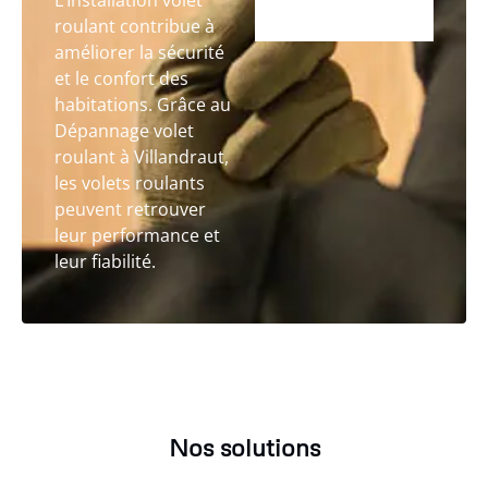
L’Installation volet
roulant contribue à
améliorer la sécurité
et le confort des
habitations. Grâce au
Dépannage volet
roulant à Villandraut,
les volets roulants
peuvent retrouver
leur performance et
leur fiabilité.
Nos solutions