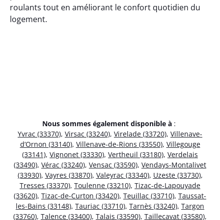
roulants tout en améliorant le confort quotidien du
logement.
Nous sommes également disponible à
:
Yvrac (33370)
,
Virsac (33240)
,
Virelade (33720)
,
Villenave-
d’Ornon (33140)
,
Villenave-de-Rions (33550)
,
Villegouge
(33141)
,
Vignonet (33330)
,
Vertheuil (33180)
,
Verdelais
(33490)
,
Vérac (33240)
,
Vensac (33590)
,
Vendays-Montalivet
(33930)
,
Vayres (33870)
,
Valeyrac (33340)
,
Uzeste (33730)
,
Tresses (33370)
,
Toulenne (33210)
,
Tizac-de-Lapouyade
(33620)
,
Tizac-de-Curton (33420)
,
Teuillac (33710)
,
Taussat-
les-Bains (33148)
,
Tauriac (33710)
,
Tarnès (33240)
,
Targon
(33760)
,
Talence (33400)
,
Talais (33590)
,
Taillecavat (33580)
,