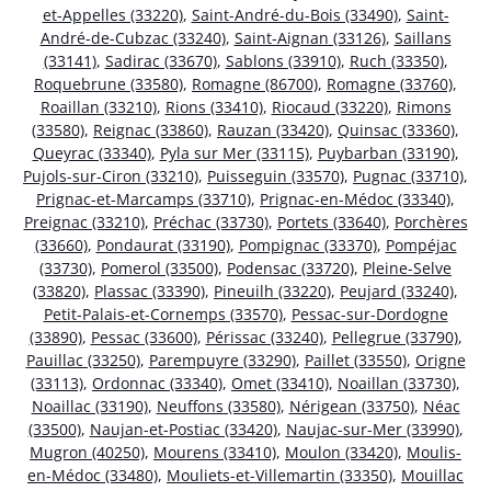
et-Appelles (33220)
,
Saint-André-du-Bois (33490)
,
Saint-
André-de-Cubzac (33240)
,
Saint-Aignan (33126)
,
Saillans
(33141)
,
Sadirac (33670)
,
Sablons (33910)
,
Ruch (33350)
,
Roquebrune (33580)
,
Romagne (86700)
,
Romagne (33760)
,
Roaillan (33210)
,
Rions (33410)
,
Riocaud (33220)
,
Rimons
(33580)
,
Reignac (33860)
,
Rauzan (33420)
,
Quinsac (33360)
,
Queyrac (33340)
,
Pyla sur Mer (33115)
,
Puybarban (33190)
,
Pujols-sur-Ciron (33210)
,
Puisseguin (33570)
,
Pugnac (33710)
,
Prignac-et-Marcamps (33710)
,
Prignac-en-Médoc (33340)
,
Preignac (33210)
,
Préchac (33730)
,
Portets (33640)
,
Porchères
(33660)
,
Pondaurat (33190)
,
Pompignac (33370)
,
Pompéjac
(33730)
,
Pomerol (33500)
,
Podensac (33720)
,
Pleine-Selve
(33820)
,
Plassac (33390)
,
Pineuilh (33220)
,
Peujard (33240)
,
Petit-Palais-et-Cornemps (33570)
,
Pessac-sur-Dordogne
(33890)
,
Pessac (33600)
,
Périssac (33240)
,
Pellegrue (33790)
,
Pauillac (33250)
,
Parempuyre (33290)
,
Paillet (33550)
,
Origne
(33113)
,
Ordonnac (33340)
,
Omet (33410)
,
Noaillan (33730)
,
Noaillac (33190)
,
Neuffons (33580)
,
Nérigean (33750)
,
Néac
(33500)
,
Naujan-et-Postiac (33420)
,
Naujac-sur-Mer (33990)
,
Mugron (40250)
,
Mourens (33410)
,
Moulon (33420)
,
Moulis-
en-Médoc (33480)
,
Mouliets-et-Villemartin (33350)
,
Mouillac