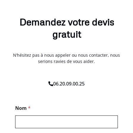
Demandez votre devis
gratuit
N’hésitez pas à nous appeler ou nous contacter, nous
serions ravies de vous aider.
06.20.09.00.25
T
Nom
*
é
l
é
p
h