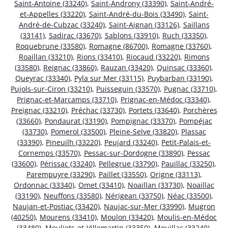
Saint-Antoine (33240)
,
Saint-Androny (33390)
,
Saint-André-
et-Appelles (33220)
,
Saint-André-du-Bois (33490)
,
Saint-
André-de-Cubzac (33240)
,
Saint-Aignan (33126)
,
Saillans
(33141)
,
Sadirac (33670)
,
Sablons (33910)
,
Ruch (33350)
,
Roquebrune (33580)
,
Romagne (86700)
,
Romagne (33760)
,
Roaillan (33210)
,
Rions (33410)
,
Riocaud (33220)
,
Rimons
(33580)
,
Reignac (33860)
,
Rauzan (33420)
,
Quinsac (33360)
,
Queyrac (33340)
,
Pyla sur Mer (33115)
,
Puybarban (33190)
,
Pujols-sur-Ciron (33210)
,
Puisseguin (33570)
,
Pugnac (33710)
,
Prignac-et-Marcamps (33710)
,
Prignac-en-Médoc (33340)
,
Preignac (33210)
,
Préchac (33730)
,
Portets (33640)
,
Porchères
(33660)
,
Pondaurat (33190)
,
Pompignac (33370)
,
Pompéjac
(33730)
,
Pomerol (33500)
,
Pleine-Selve (33820)
,
Plassac
(33390)
,
Pineuilh (33220)
,
Peujard (33240)
,
Petit-Palais-et-
Cornemps (33570)
,
Pessac-sur-Dordogne (33890)
,
Pessac
(33600)
,
Périssac (33240)
,
Pellegrue (33790)
,
Pauillac (33250)
,
Parempuyre (33290)
,
Paillet (33550)
,
Origne (33113)
,
Ordonnac (33340)
,
Omet (33410)
,
Noaillan (33730)
,
Noaillac
(33190)
,
Neuffons (33580)
,
Nérigean (33750)
,
Néac (33500)
,
Naujan-et-Postiac (33420)
,
Naujac-sur-Mer (33990)
,
Mugron
(40250)
,
Mourens (33410)
,
Moulon (33420)
,
Moulis-en-Médoc
(33480)
,
Mouliets-et-Villemartin (33350)
,
Mouillac (33240)
,