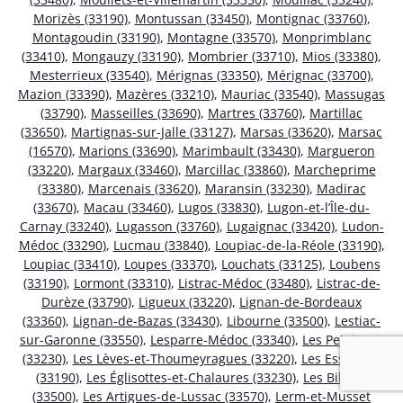
Morizès (33190)
,
Montussan (33450)
,
Montignac (33760)
,
Montagoudin (33190)
,
Montagne (33570)
,
Monprimblanc
(33410)
,
Mongauzy (33190)
,
Mombrier (33710)
,
Mios (33380)
,
Mesterrieux (33540)
,
Mérignas (33350)
,
Mérignac (33700)
,
Mazion (33390)
,
Mazères (33210)
,
Mauriac (33540)
,
Massugas
(33790)
,
Masseilles (33690)
,
Martres (33760)
,
Martillac
(33650)
,
Martignas-sur-Jalle (33127)
,
Marsas (33620)
,
Marsac
(16570)
,
Marions (33690)
,
Marimbault (33430)
,
Margueron
(33220)
,
Margaux (33460)
,
Marcillac (33860)
,
Marcheprime
(33380)
,
Marcenais (33620)
,
Maransin (33230)
,
Madirac
(33670)
,
Macau (33460)
,
Lugos (33830)
,
Lugon-et-l’Île-du-
Carnay (33240)
,
Lugasson (33760)
,
Lugaignac (33420)
,
Ludon-
Médoc (33290)
,
Lucmau (33840)
,
Loupiac-de-la-Réole (33190)
,
Loupiac (33410)
,
Loupes (33370)
,
Louchats (33125)
,
Loubens
(33190)
,
Lormont (33310)
,
Listrac-Médoc (33480)
,
Listrac-de-
Durèze (33790)
,
Ligueux (33220)
,
Lignan-de-Bordeaux
(33360)
,
Lignan-de-Bazas (33430)
,
Libourne (33500)
,
Lestiac-
sur-Garonne (33550)
,
Lesparre-Médoc (33340)
,
Les Peintures
(33230)
,
Les Lèves-et-Thoumeyragues (33220)
,
Les Esseintes
(33190)
,
Les Églisottes-et-Chalaures (33230)
,
Les Billaux
(33500)
,
Les Artigues-de-Lussac (33570)
,
Lerm-et-Musset