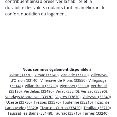
contribuent ainsi à préserver la fiabilité et la
durabilité des volets roulants tout en améliorant le
confort quotidien du logement.
Nous sommes également disponible à
:
Yvrac (33370)
,
Virsac (33240)
,
Virelade (33720)
,
Villenave-
d’Ornon (33140)
,
Villenave-de-Rions (33550)
,
Villegouge
(33141)
,
Villandraut (33730)
,
Vignonet (33330)
,
Vertheuil
(33180)
,
Verdelais (33490)
,
Vérac (33240)
,
Vensac (33590)
,
Vendays-Montalivet (33930)
,
Vayres (33870)
,
Valeyrac (33340)
,
Uzeste (33730)
,
Tresses (33370)
,
Toulenne (33210)
,
Tizac-de-
Lapouyade (33620)
,
Tizac-de-Curton (33420)
,
Teuillac (33710)
,
Taussat-les-Bains (33148)
,
Tauriac (33710)
,
Tarnès (33240)
,