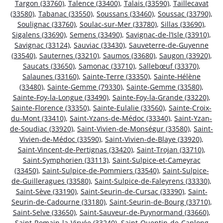
Targon (33760)
,
Talence (33400)
,
Talais (33590)
,
Taillecavat
(33580)
,
Tabanac (33550)
,
Soussans (33460)
,
Soussac (33790)
,
Soulignac (33760)
,
Soulac-sur-Mer (33780)
,
Sillas (33690)
,
Sigalens (33690)
,
Semens (33490)
,
Savignac-de-l’Isle (33910)
,
Savignac (33124)
,
Sauviac (33430)
,
Sauveterre-de-Guyenne
(33540)
,
Sauternes (33210)
,
Saumos (33680)
,
Saugon (33920)
,
Saucats (33650)
,
Samonac (33710)
,
Sallebœuf (33370)
,
Salaunes (33160)
,
Sainte-Terre (33350)
,
Sainte-Hélène
(33480)
,
Sainte-Gemme (79330)
,
Sainte-Gemme (33580)
,
Sainte-Foy-la-Longue (33490)
,
Sainte-Foy-la-Grande (33220)
,
Sainte-Florence (33350)
,
Sainte-Eulalie (33560)
,
Sainte-Croix-
du-Mont (33410)
,
Saint-Yzans-de-Médoc (33340)
,
Saint-Yzan-
de-Soudiac (33920)
,
Saint-Vivien-de-Monségur (33580)
,
Saint-
Vivien-de-Médoc (33590)
,
Saint-Vivien-de-Blaye (33920)
,
Saint-Vincent-de-Pertignas (33420)
,
Saint-Trojan (33710)
,
Saint-Symphorien (33113)
,
Saint-Sulpice-et-Cameyrac
(33450)
,
Saint-Sulpice-de-Pommiers (33540)
,
Saint-Sulpice-
de-Guilleragues (33580)
,
Saint-Sulpice-de-Faleyrens (33330)
,
Saint-Sève (33190)
,
Saint-Seurin-de-Cursac (33390)
,
Saint-
Seurin-de-Cadourne (33180)
,
Saint-Seurin-de-Bourg (33710)
,
Saint-Selve (33650)
,
Saint-Sauveur-de-Puynormand (33660)
,
Saint-Romain-la-Virvée (33240)
,
Saint-Quentin-de-Caplong