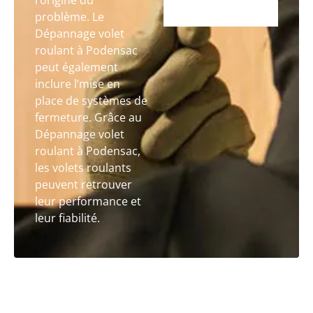
l’origine du
problème. Le
Dépannage volet
roulant à Podensac
peut également
inclure l’mise en
place de systèmes de
fermeture. Grâce au
Dépannage volet
roulant à Podensac,
les volets roulants
peuvent retrouver
leur performance et
leur fiabilité.