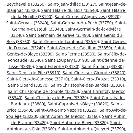
Beychevelle (33250)
,
Saint-Jean-d’Illac (33127)
,
Saint-Jean-de-
Blaignac (33420)
,
Saint-Hilaire-du-Bois (33540)
,
Saint-Hilaire-
de-la-Noaille (33190)
,
Saint-Girons-d’Aiguevives (33920)
,
Saint-Gervais (33240)
,
Saint-Germain-du-Puch (33750)
,
Saint-
Germain-d’Esteuil (33340)
,
Saint-Germain-de-la-Rivière
(33240)
,
Saint-Germain-de-Grave (33490)
,
Saint-Genis-du-
Bois (33760)
,
Saint-Genès-de-Lombaud (33670)
,
Saint-Genès-
de-Fronsac (33240)
,
Saint-Genès-de-Castillon (33350)
,
Saint-
Genès-de-Blaye (33390)
,
Saint-Ferme (33580)
,
Saint-Félix-de-
Foncaude (33540)
,
Saint-Exupéry (33190)
,
Saint-Étienne-de-
Lisse (33330)
,
Saint-Estèphe (33180)
,
Saint-Émilion (33330)
,
Saint-Denis-de-Pile (33910)
,
Saint-Ciers-sur-Gironde (33820)
,
Saint-Ciers-de-Canesse (33710)
,
Saint-Ciers-d’Abzac (33910)
,
Saint-Cibard (33570)
,
Saint-Christophe-des-Bardes (33330)
,
Saint-Christophe-de-Double (33230)
,
Saint-Christoly-Médoc
(33340)
,
Saint-Christoly-de-Blaye (33920)
,
Saint-Caprais-de-
Bordeaux (33880)
,
Saint-Caprais-de-Blaye (33820)
,
Saint-
Brice (33540)
,
Saint-Avit-Saint-Nazaire (33220)
,
Saint-Avit-de-
Soulège (33220)
,
Saint-Aubin-de-Médoc (33160)
,
Saint-Aubin-
de-Branne (33420)
,
Saint-Aubin-de-Blaye (33820)
,
Saint-
Antoine-sur-l’Isle (33660)
,
Saint-Antoine-du-Queyret (33790)
,