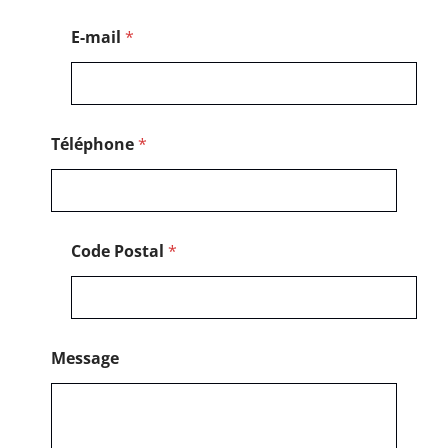
t
a
E-mail
*
l
Téléphone
*
Code Postal
*
Message