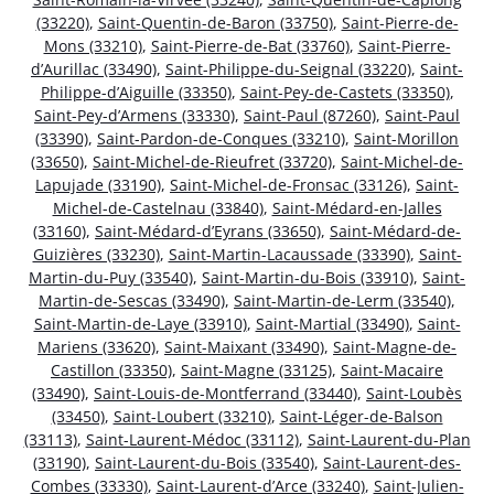
(33220)
,
Saint-Quentin-de-Baron (33750)
,
Saint-Pierre-de-
Mons (33210)
,
Saint-Pierre-de-Bat (33760)
,
Saint-Pierre-
d’Aurillac (33490)
,
Saint-Philippe-du-Seignal (33220)
,
Saint-
Philippe-d’Aiguille (33350)
,
Saint-Pey-de-Castets (33350)
,
Saint-Pey-d’Armens (33330)
,
Saint-Paul (87260)
,
Saint-Paul
(33390)
,
Saint-Pardon-de-Conques (33210)
,
Saint-Morillon
(33650)
,
Saint-Michel-de-Rieufret (33720)
,
Saint-Michel-de-
Lapujade (33190)
,
Saint-Michel-de-Fronsac (33126)
,
Saint-
Michel-de-Castelnau (33840)
,
Saint-Médard-en-Jalles
(33160)
,
Saint-Médard-d’Eyrans (33650)
,
Saint-Médard-de-
Guizières (33230)
,
Saint-Martin-Lacaussade (33390)
,
Saint-
Martin-du-Puy (33540)
,
Saint-Martin-du-Bois (33910)
,
Saint-
Martin-de-Sescas (33490)
,
Saint-Martin-de-Lerm (33540)
,
Saint-Martin-de-Laye (33910)
,
Saint-Martial (33490)
,
Saint-
Mariens (33620)
,
Saint-Maixant (33490)
,
Saint-Magne-de-
Castillon (33350)
,
Saint-Magne (33125)
,
Saint-Macaire
(33490)
,
Saint-Louis-de-Montferrand (33440)
,
Saint-Loubès
(33450)
,
Saint-Loubert (33210)
,
Saint-Léger-de-Balson
(33113)
,
Saint-Laurent-Médoc (33112)
,
Saint-Laurent-du-Plan
(33190)
,
Saint-Laurent-du-Bois (33540)
,
Saint-Laurent-des-
Combes (33330)
,
Saint-Laurent-d’Arce (33240)
,
Saint-Julien-