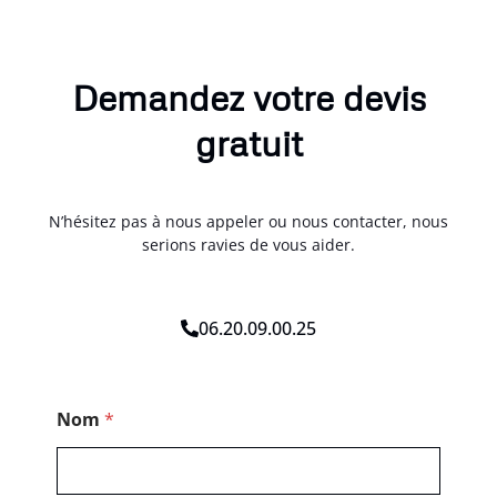
Demandez votre devis
gratuit
N’hésitez pas à nous appeler ou nous contacter, nous
serions ravies de vous aider.
06.20.09.00.25
*
Nom
*
*
P
o
s