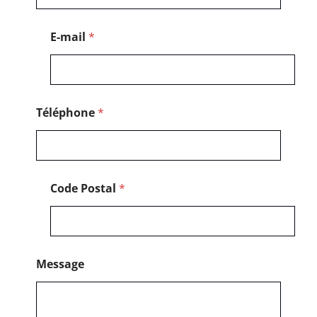
o
s
t
E-mail
*
a
l
N
o
m
Téléphone
*
Code Postal
*
Message