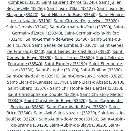
Combes (33330)
,
Saint-Laurent-d’Arce (33240)
,
Saint-Julien-
Beychevelle (33250)
,
Saint-Jean-d’Illac (33127)
,
Saint-Jean-de-
Blaignac (33420)
,
Saint-Hilaire-du-Bois (33540)
,
Saint-Hilaire-
de-la-Noaille (33190)
,
Saint-Girons-d’Aiguevives (33920)
,
Saint-Gervais (33240)
,
Saint-Germain-du-Puch (33750)
,
Saint-
Germain-d’Esteuil (33340)
,
Saint-Germain-de-la-Rivière
(33240)
,
Saint-Germain-de-Grave (33490)
,
Saint-Genis-du-
Bois (33760)
,
Saint-Genès-de-Lombaud (33670)
,
Saint-Genès-
de-Fronsac (33240)
,
Saint-Genès-de-Castillon (33350)
,
Saint-
Genès-de-Blaye (33390)
,
Saint-Ferme (33580)
,
Saint-Félix-de-
Foncaude (33540)
,
Saint-Exupéry (33190)
,
Saint-Étienne-de-
Lisse (33330)
,
Saint-Estèphe (33180)
,
Saint-Émilion (33330)
,
Saint-Denis-de-Pile (33910)
,
Saint-Ciers-sur-Gironde (33820)
,
Saint-Ciers-de-Canesse (33710)
,
Saint-Ciers-d’Abzac (33910)
,
Saint-Cibard (33570)
,
Saint-Christophe-des-Bardes (33330)
,
Saint-Christophe-de-Double (33230)
,
Saint-Christoly-Médoc
(33340)
,
Saint-Christoly-de-Blaye (33920)
,
Saint-Caprais-de-
Bordeaux (33880)
,
Saint-Caprais-de-Blaye (33820)
,
Saint-
Brice (33540)
,
Saint-Avit-Saint-Nazaire (33220)
,
Saint-Avit-de-
Soulège (33220)
,
Saint-Aubin-de-Médoc (33160)
,
Saint-Aubin-
de-Branne (33420)
,
Saint-Aubin-de-Blaye (33820)
,
Saint-