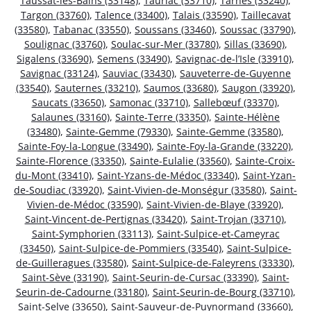
Taussat-les-Bains (33148)
,
Tauriac (33710)
,
Tarnès (33240)
,
Targon (33760)
,
Talence (33400)
,
Talais (33590)
,
Taillecavat
(33580)
,
Tabanac (33550)
,
Soussans (33460)
,
Soussac (33790)
,
Soulignac (33760)
,
Soulac-sur-Mer (33780)
,
Sillas (33690)
,
Sigalens (33690)
,
Semens (33490)
,
Savignac-de-l’Isle (33910)
,
Savignac (33124)
,
Sauviac (33430)
,
Sauveterre-de-Guyenne
(33540)
,
Sauternes (33210)
,
Saumos (33680)
,
Saugon (33920)
,
Saucats (33650)
,
Samonac (33710)
,
Sallebœuf (33370)
,
Salaunes (33160)
,
Sainte-Terre (33350)
,
Sainte-Hélène
(33480)
,
Sainte-Gemme (79330)
,
Sainte-Gemme (33580)
,
Sainte-Foy-la-Longue (33490)
,
Sainte-Foy-la-Grande (33220)
,
Sainte-Florence (33350)
,
Sainte-Eulalie (33560)
,
Sainte-Croix-
du-Mont (33410)
,
Saint-Yzans-de-Médoc (33340)
,
Saint-Yzan-
de-Soudiac (33920)
,
Saint-Vivien-de-Monségur (33580)
,
Saint-
Vivien-de-Médoc (33590)
,
Saint-Vivien-de-Blaye (33920)
,
Saint-Vincent-de-Pertignas (33420)
,
Saint-Trojan (33710)
,
Saint-Symphorien (33113)
,
Saint-Sulpice-et-Cameyrac
(33450)
,
Saint-Sulpice-de-Pommiers (33540)
,
Saint-Sulpice-
de-Guilleragues (33580)
,
Saint-Sulpice-de-Faleyrens (33330)
,
Saint-Sève (33190)
,
Saint-Seurin-de-Cursac (33390)
,
Saint-
Seurin-de-Cadourne (33180)
,
Saint-Seurin-de-Bourg (33710)
,
Saint-Selve (33650)
,
Saint-Sauveur-de-Puynormand (33660)
,