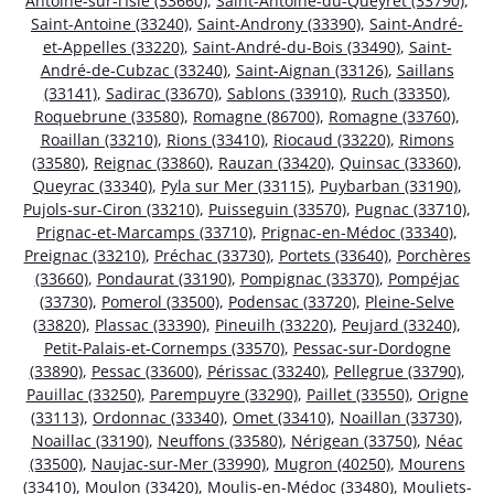
Antoine-sur-l’Isle (33660)
,
Saint-Antoine-du-Queyret (33790)
,
Saint-Antoine (33240)
,
Saint-Androny (33390)
,
Saint-André-
et-Appelles (33220)
,
Saint-André-du-Bois (33490)
,
Saint-
André-de-Cubzac (33240)
,
Saint-Aignan (33126)
,
Saillans
(33141)
,
Sadirac (33670)
,
Sablons (33910)
,
Ruch (33350)
,
Roquebrune (33580)
,
Romagne (86700)
,
Romagne (33760)
,
Roaillan (33210)
,
Rions (33410)
,
Riocaud (33220)
,
Rimons
(33580)
,
Reignac (33860)
,
Rauzan (33420)
,
Quinsac (33360)
,
Queyrac (33340)
,
Pyla sur Mer (33115)
,
Puybarban (33190)
,
Pujols-sur-Ciron (33210)
,
Puisseguin (33570)
,
Pugnac (33710)
,
Prignac-et-Marcamps (33710)
,
Prignac-en-Médoc (33340)
,
Preignac (33210)
,
Préchac (33730)
,
Portets (33640)
,
Porchères
(33660)
,
Pondaurat (33190)
,
Pompignac (33370)
,
Pompéjac
(33730)
,
Pomerol (33500)
,
Podensac (33720)
,
Pleine-Selve
(33820)
,
Plassac (33390)
,
Pineuilh (33220)
,
Peujard (33240)
,
Petit-Palais-et-Cornemps (33570)
,
Pessac-sur-Dordogne
(33890)
,
Pessac (33600)
,
Périssac (33240)
,
Pellegrue (33790)
,
Pauillac (33250)
,
Parempuyre (33290)
,
Paillet (33550)
,
Origne
(33113)
,
Ordonnac (33340)
,
Omet (33410)
,
Noaillan (33730)
,
Noaillac (33190)
,
Neuffons (33580)
,
Nérigean (33750)
,
Néac
(33500)
,
Naujac-sur-Mer (33990)
,
Mugron (40250)
,
Mourens
(33410)
,
Moulon (33420)
,
Moulis-en-Médoc (33480)
,
Mouliets-