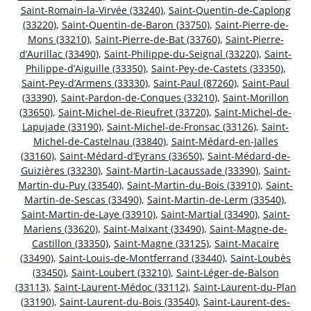
Saint-Romain-la-Virvée (33240)
,
Saint-Quentin-de-Caplong
(33220)
,
Saint-Quentin-de-Baron (33750)
,
Saint-Pierre-de-
Mons (33210)
,
Saint-Pierre-de-Bat (33760)
,
Saint-Pierre-
d’Aurillac (33490)
,
Saint-Philippe-du-Seignal (33220)
,
Saint-
Philippe-d’Aiguille (33350)
,
Saint-Pey-de-Castets (33350)
,
Saint-Pey-d’Armens (33330)
,
Saint-Paul (87260)
,
Saint-Paul
(33390)
,
Saint-Pardon-de-Conques (33210)
,
Saint-Morillon
(33650)
,
Saint-Michel-de-Rieufret (33720)
,
Saint-Michel-de-
Lapujade (33190)
,
Saint-Michel-de-Fronsac (33126)
,
Saint-
Michel-de-Castelnau (33840)
,
Saint-Médard-en-Jalles
(33160)
,
Saint-Médard-d’Eyrans (33650)
,
Saint-Médard-de-
Guizières (33230)
,
Saint-Martin-Lacaussade (33390)
,
Saint-
Martin-du-Puy (33540)
,
Saint-Martin-du-Bois (33910)
,
Saint-
Martin-de-Sescas (33490)
,
Saint-Martin-de-Lerm (33540)
,
Saint-Martin-de-Laye (33910)
,
Saint-Martial (33490)
,
Saint-
Mariens (33620)
,
Saint-Maixant (33490)
,
Saint-Magne-de-
Castillon (33350)
,
Saint-Magne (33125)
,
Saint-Macaire
(33490)
,
Saint-Louis-de-Montferrand (33440)
,
Saint-Loubès
(33450)
,
Saint-Loubert (33210)
,
Saint-Léger-de-Balson
(33113)
,
Saint-Laurent-Médoc (33112)
,
Saint-Laurent-du-Plan
(33190)
,
Saint-Laurent-du-Bois (33540)
,
Saint-Laurent-des-