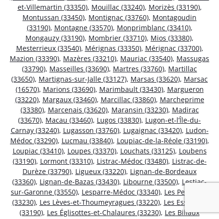
et-Villemartin (33350)
,
Mouillac (33240)
,
Morizès (33190)
,
Montussan (33450)
,
Montignac (33760)
,
Montagoudin
(33190)
,
Montagne (33570)
,
Monprimblanc (33410)
,
Mongauzy (33190)
,
Mombrier (33710)
,
Mios (33380)
,
Mesterrieux (33540)
,
Mérignas (33350)
,
Mérignac (33700)
,
Mazion (33390)
,
Mazères (33210)
,
Mauriac (33540)
,
Massugas
(33790)
,
Masseilles (33690)
,
Martres (33760)
,
Martillac
(33650)
,
Martignas-sur-Jalle (33127)
,
Marsas (33620)
,
Marsac
(16570)
,
Marions (33690)
,
Marimbault (33430)
,
Margueron
(33220)
,
Margaux (33460)
,
Marcillac (33860)
,
Marcheprime
(33380)
,
Marcenais (33620)
,
Maransin (33230)
,
Madirac
(33670)
,
Macau (33460)
,
Lugos (33830)
,
Lugon-et-l’Île-du-
Carnay (33240)
,
Lugasson (33760)
,
Lugaignac (33420)
,
Ludon-
Médoc (33290)
,
Lucmau (33840)
,
Loupiac-de-la-Réole (33190)
,
Loupiac (33410)
,
Loupes (33370)
,
Louchats (33125)
,
Loubens
(33190)
,
Lormont (33310)
,
Listrac-Médoc (33480)
,
Listrac-de-
Durèze (33790)
,
Ligueux (33220)
,
Lignan-de-Bordeaux
(33360)
,
Lignan-de-Bazas (33430)
,
Libourne (33500)
,
Lestiac-
sur-Garonne (33550)
,
Lesparre-Médoc (33340)
,
Les Peintures
(33230)
,
Les Lèves-et-Thoumeyragues (33220)
,
Les Esseintes
(33190)
,
Les Églisottes-et-Chalaures (33230)
,
Les Billaux