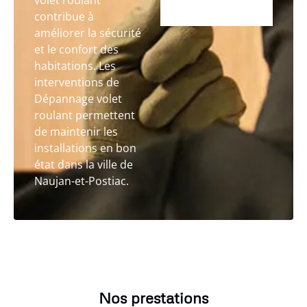
volet roulant
contribue à
améliorer la sécurité
et le confort des
habitations. Les
interventions de
Dépannage volet
roulant permettent
de maintenir les
installations en bon
état dans la ville de
Naujan-et-Postiac.
Nos prestations