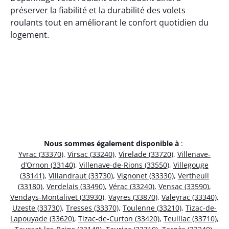
préserver la fiabilité et la durabilité des volets
roulants tout en améliorant le confort quotidien du
logement.
Nous sommes également disponible à
:
Yvrac (33370)
,
Virsac (33240)
,
Virelade (33720)
,
Villenave-
d’Ornon (33140)
,
Villenave-de-Rions (33550)
,
Villegouge
(33141)
,
Villandraut (33730)
,
Vignonet (33330)
,
Vertheuil
(33180)
,
Verdelais (33490)
,
Vérac (33240)
,
Vensac (33590)
,
Vendays-Montalivet (33930)
,
Vayres (33870)
,
Valeyrac (33340)
,
Uzeste (33730)
,
Tresses (33370)
,
Toulenne (33210)
,
Tizac-de-
Lapouyade (33620)
,
Tizac-de-Curton (33420)
,
Teuillac (33710)
,