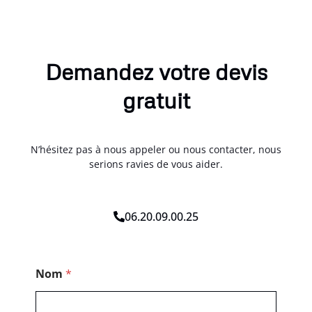
Demandez votre devis
gratuit
N’hésitez pas à nous appeler ou nous contacter, nous
serions ravies de vous aider.
06.20.09.00.25
N
Nom
*
o
m
P