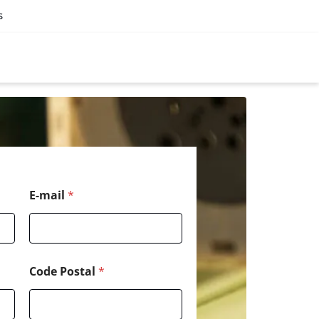
s
E-mail
*
Code Postal
*