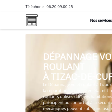
Téléphone :
06.20.09.00.25
Nos services
DÉPANNAGE VO
ROULANT
À TIZAC-DE-CU
Le Dépannage volet roulant à Tizac-
la réparation, la remise en état et l’i
roulants utilisés dans les habitations
participent au confort et à la sécuri
mécaniques peuvent subir une usure