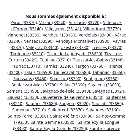
Nous sommes également disponible à
:
Yvrac (33370)
,
Virsac (33240)
,
Virelade (33720)
,
Villenave-
d’Ornon (33140)
,
Villegouge (33141)
,
Villandraut (33730)
,
Vignonet (33330)
,
Vertheuil (33180)
,
Verdelais (33490)
,
Vérac
(33240)
,
Vensac (33590)
,
Vendays-Montalivet (33930)
,
Vayres
(33870)
,
Valeyrac (33340)
,
Uzeste (33730)
,
Tresses (33370)
,
Toulenne (33210)
,
Tizac-de-Lapouyade (33620)
,
Tizac-de-
Curton (33420)
,
Teuillac (33710)
,
Taussat-les-Bains (33148)
,
Tauriac (33710)
,
Tarnès (33240)
,
Targon (33760)
,
Talence
(33400)
,
Talais (33590)
,
Taillecavat (33580)
,
Tabanac (33550)
,
Soussans (33460)
,
Soussac (33790)
,
Soulignac (33760)
,
Soulac-sur-Mer (33780)
,
Sillas (33690)
,
Sigalens (33690)
,
Semens (33490)
,
Savignac-de-l’Isle (33910)
,
Savignac (33124)
,
Sauviac (33430)
,
Sauveterre-de-Guyenne (33540)
,
Sauternes
(33210)
,
Saumos (33680)
,
Saugon (33920)
,
Saucats (33650)
,
Samonac (33710)
,
Sallebœuf (33370)
,
Salaunes (33160)
,
Sainte-Terre (33350)
,
Sainte-Hélène (33480)
,
Sainte-Gemme
(79330)
,
Sainte-Gemme (33580)
,
Sainte-Foy-la-Longue
(33490)
,
Sainte-Foy-la-Grande (33220)
,
Sainte-Florence