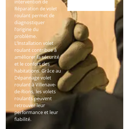
intervention de
Réparation de volet
roulant permet de
diagnostiquer
l’origine du
problème.
L’Installation volet
roulant contribue à
améliorer la sécurité
et le confort des
habitations. Grâce au
Dépannage volet
roulant à Villenave-
de-Rions, les volets
roulants peuvent
retrouver leur
performance et leur
fiabilité.