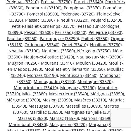
Preignac (33210)
,
Préchac (33730)
,
Portets (33640)
,
Porchères
(33660)
,
Pondaurat (33190)
,
Pompignac (33370)
,
Pompéjac
(33730)
,
Pomerol (33500)
,
Podensac (33720)
,
Pleine-Selve
(33820)
,
Plassac (33390)
,
Pineuilh (33220)
,
Peujard (33240)
,
Petit-Palais-et-Cornemps (33570)
,
Pessac-sur-Dordogne
(33890)
,
Pessac (33600)
,
Périssac (33240)
,
Pellegrue (33790)
,
Pauillac (33250)
,
Parempuyre (33290)
,
Paillet (33550)
,
Origne
(33113)
,
Ordonnac (33340)
,
Omet (33410)
,
Noaillan (33730)
,
Noaillac (33190)
,
Neuffons (33580)
,
Nérigean (33750)
,
Néac
(33500)
,
Naujan-et-Postiac (33420)
,
Naujac-sur-Mer (33990)
,
Mugron (40250)
,
Mourens (33410)
,
Moulon (33420)
,
Moulis-
en-Médoc (33480)
,
Mouliets-et-Villemartin (33350)
,
Mouillac
(33240)
,
Morizès (33190)
,
Montussan (33450)
,
Montignac
(33760)
,
Montagoudin (33190)
,
Montagne (33570)
,
Monprimblanc (33410)
,
Mongauzy (33190)
,
Mombrier
(33710)
,
Mios (33380)
,
Mesterrieux (33540)
,
Mérignas (33350)
,
Mérignac (33700)
,
Mazion (33390)
,
Mazères (33210)
,
Mauriac
(33540)
,
Massugas (33790)
,
Masseilles (33690)
,
Martres
(33760)
,
Martillac (33650)
,
Martignas-sur-Jalle (33127)
,
Marsas (33620)
,
Marsac (16570)
,
Marions (33690)
,
Marimbault (33430)
,
Margueron (33220)
,
Margaux (33460)
,
Marcillac (33860)
,
Marcheprime (33380)
,
Marcenais (33620)
,