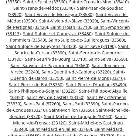
(33350)
,
Sainte-Eulalie (33560)
,
Sainte-Croix-du-Mont (33410)
,
Saint-Yzans-de-Médoc (33340)
,
Saint-Yzan-de-Soudiac
(33920)
,
Saint-Vivien-de-Monségur (33580)
,
Saint-Vivien-de-
Médoc (33590)
,
Saint-Vivien-de-Blaye (33920)
,
Saint-Vincent-
de-Pertignas (33420)
,
Saint-Trojan (33710)
,
Saint-Symphorien
(33113)
,
Saint-Sulpice-et-Cameyrac (33450)
,
Saint-Sulpice-de-
Pommiers (33540)
,
Saint-Sulpice-de-Guilleragues (33580)
,
Saint-Sulpice-de-Faleyrens (33330)
,
Saint-Sève (33190)
,
Saint-
Seurin-de-Cursac (33390)
,
Saint-Seurin-de-Cadourne
(33180)
,
Saint-Seurin-de-Bourg (33710)
,
Saint-Selve (33650)
,
Saint-Sauveur-de-Puynormand (33660)
,
Saint-Romain-la-
Virvée (33240)
,
Saint-Quentin-de-Caplong (33220)
,
Saint-
Quentin-de-Baron (33750)
,
Saint-Pierre-de-Mons (33210)
,
Saint-Pierre-de-Bat (33760)
,
Saint-Pierre-d’Aurillac (33490)
,
Saint-Philippe-du-Seignal (33220)
,
Saint-Philippe-d’Aiguille
(33350)
,
Saint-Pey-de-Castets (33350)
,
Saint-Pey-d’Armens
(33330)
,
Saint-Paul (87260)
,
Saint-Paul (33390)
,
Saint-Pardon-
de-Conques (33210)
,
Saint-Morillon (33650)
,
Saint-Michel-de-
Rieufret (33720)
,
Saint-Michel-de-Lapujade (33190)
,
Saint-
Michel-de-Fronsac (33126)
,
Saint-Michel-de-Castelnau
(33840)
,
Saint-Médard-en-Jalles (33160)
,
Saint-Médard-
d’Eyrans (33650)
,
Saint-Médard-de-Guizières (33230)
,
Saint-