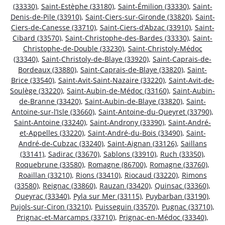
(33330)
,
Saint-Estèphe (33180)
,
Saint-Émilion (33330)
,
Saint-
Denis-de-Pile (33910)
,
Saint-Ciers-sur-Gironde (33820)
,
Saint-
Ciers-de-Canesse (33710)
,
Saint-Ciers-d’Abzac (33910)
,
Saint-
Cibard (33570)
,
Saint-Christophe-des-Bardes (33330)
,
Saint-
Christophe-de-Double (33230)
,
Saint-Christoly-Médoc
(33340)
,
Saint-Christoly-de-Blaye (33920)
,
Saint-Caprais-de-
Bordeaux (33880)
,
Saint-Caprais-de-Blaye (33820)
,
Saint-
Brice (33540)
,
Saint-Avit-Saint-Nazaire (33220)
,
Saint-Avit-de-
Soulège (33220)
,
Saint-Aubin-de-Médoc (33160)
,
Saint-Aubin-
de-Branne (33420)
,
Saint-Aubin-de-Blaye (33820)
,
Saint-
Antoine-sur-l’Isle (33660)
,
Saint-Antoine-du-Queyret (33790)
,
Saint-Antoine (33240)
,
Saint-Androny (33390)
,
Saint-André-
et-Appelles (33220)
,
Saint-André-du-Bois (33490)
,
Saint-
André-de-Cubzac (33240)
,
Saint-Aignan (33126)
,
Saillans
(33141)
,
Sadirac (33670)
,
Sablons (33910)
,
Ruch (33350)
,
Roquebrune (33580)
,
Romagne (86700)
,
Romagne (33760)
,
Roaillan (33210)
,
Rions (33410)
,
Riocaud (33220)
,
Rimons
(33580)
,
Reignac (33860)
,
Rauzan (33420)
,
Quinsac (33360)
,
Queyrac (33340)
,
Pyla sur Mer (33115)
,
Puybarban (33190)
,
Pujols-sur-Ciron (33210)
,
Puisseguin (33570)
,
Pugnac (33710)
,
Prignac-et-Marcamps (33710)
,
Prignac-en-Médoc (33340)
,