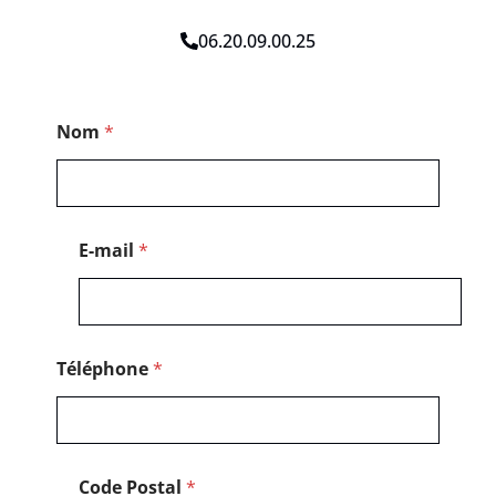
06.20.09.00.25
*
Nom
*
T
é
l
é
p
h
E-mail
*
o
n
e
T
é
l
Téléphone
*
é
p
h
o
n
Code Postal
*
e