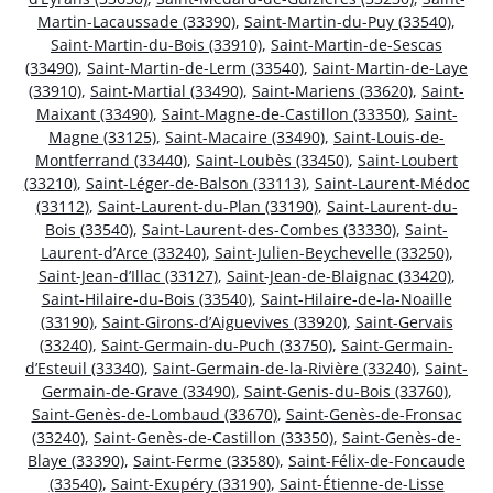
Martin-Lacaussade (33390)
,
Saint-Martin-du-Puy (33540)
,
Saint-Martin-du-Bois (33910)
,
Saint-Martin-de-Sescas
(33490)
,
Saint-Martin-de-Lerm (33540)
,
Saint-Martin-de-Laye
(33910)
,
Saint-Martial (33490)
,
Saint-Mariens (33620)
,
Saint-
Maixant (33490)
,
Saint-Magne-de-Castillon (33350)
,
Saint-
Magne (33125)
,
Saint-Macaire (33490)
,
Saint-Louis-de-
Montferrand (33440)
,
Saint-Loubès (33450)
,
Saint-Loubert
(33210)
,
Saint-Léger-de-Balson (33113)
,
Saint-Laurent-Médoc
(33112)
,
Saint-Laurent-du-Plan (33190)
,
Saint-Laurent-du-
Bois (33540)
,
Saint-Laurent-des-Combes (33330)
,
Saint-
Laurent-d’Arce (33240)
,
Saint-Julien-Beychevelle (33250)
,
Saint-Jean-d’Illac (33127)
,
Saint-Jean-de-Blaignac (33420)
,
Saint-Hilaire-du-Bois (33540)
,
Saint-Hilaire-de-la-Noaille
(33190)
,
Saint-Girons-d’Aiguevives (33920)
,
Saint-Gervais
(33240)
,
Saint-Germain-du-Puch (33750)
,
Saint-Germain-
d’Esteuil (33340)
,
Saint-Germain-de-la-Rivière (33240)
,
Saint-
Germain-de-Grave (33490)
,
Saint-Genis-du-Bois (33760)
,
Saint-Genès-de-Lombaud (33670)
,
Saint-Genès-de-Fronsac
(33240)
,
Saint-Genès-de-Castillon (33350)
,
Saint-Genès-de-
Blaye (33390)
,
Saint-Ferme (33580)
,
Saint-Félix-de-Foncaude
(33540)
,
Saint-Exupéry (33190)
,
Saint-Étienne-de-Lisse