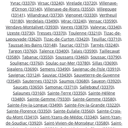
Yvrac (33370)
,
Virsac (33240)
,
Virelade (33720)
,
Villenave-
d’Ornon (33140)
,
Villenave-de-Rions (33550)
,
Villegouge
(33141)
,
Villandraut (33730)
,
Vignonet (33330)
,
Vertheuil
(33180)
,
Verdelais (33490)
,
Vérac (33240)
,
Vensac (33590)
,
Vendays-Montalivet (33930)
,
Vayres (33870)
,
Valeyrac (33340)
,
Uzeste (33730)
,
Tresses (33370)
,
Toulenne (33210)
,
Tizac-de-
Lapouyade (33620)
,
Tizac-de-Curton (33420)
,
Teuillac (33710)
,
Taussat-les-Bains (33148)
,
Tauriac (33710)
,
Tarnès (33240)
,
Targon (33760)
,
Talence (33400)
,
Talais (33590)
,
Taillecavat
(33580)
,
Tabanac (33550)
,
Soussans (33460)
,
Soussac (33790)
,
Soulignac (33760)
,
Soulac-sur-Mer (33780)
,
Sillas (33690)
,
Sigalens (33690)
,
Semens (33490)
,
Savignac-de-l’Isle (33910)
,
Savignac (33124)
,
Sauviac (33430)
,
Sauveterre-de-Guyenne
(33540)
,
Sauternes (33210)
,
Saumos (33680)
,
Saugon (33920)
,
Saucats (33650)
,
Samonac (33710)
,
Sallebœuf (33370)
,
Salaunes (33160)
,
Sainte-Terre (33350)
,
Sainte-Hélène
(33480)
,
Sainte-Gemme (79330)
,
Sainte-Gemme (33580)
,
Sainte-Foy-la-Longue (33490)
,
Sainte-Foy-la-Grande (33220)
,
Sainte-Florence (33350)
,
Sainte-Eulalie (33560)
,
Sainte-Croix-
du-Mont (33410)
,
Saint-Yzans-de-Médoc (33340)
,
Saint-Yzan-
de-Soudiac (33920)
,
Saint-Vivien-de-Monségur (33580)
,
Saint-