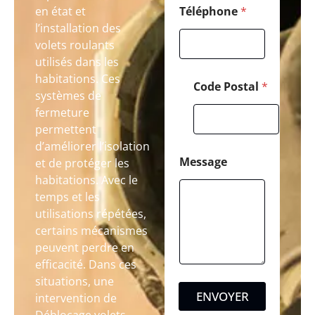
en état et
Téléphone
*
l’installation des
volets roulants
utilisés dans les
habitations. Ces
Code Postal
*
systèmes de
fermeture
permettent
d’améliorer l’isolation
Message
et de protéger les
habitations. Avec le
temps et les
utilisations répétées,
certains mécanismes
peuvent perdre en
efficacité. Dans ces
situations, une
ENVOYER
intervention de