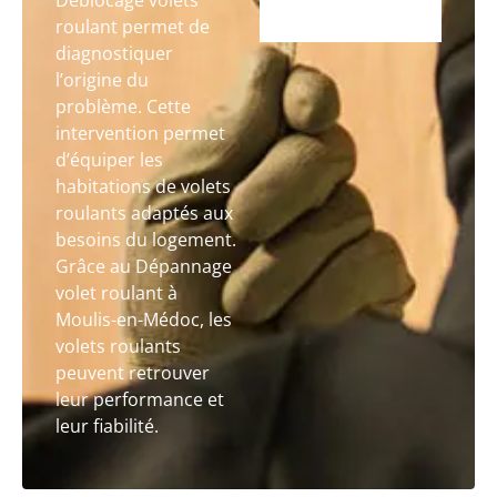
Déblocage volets
roulant permet de
diagnostiquer
l’origine du
problème. Cette
intervention permet
d’équiper les
habitations de volets
roulants adaptés aux
besoins du logement.
Grâce au Dépannage
volet roulant à
Moulis-en-Médoc, les
volets roulants
peuvent retrouver
leur performance et
leur fiabilité.