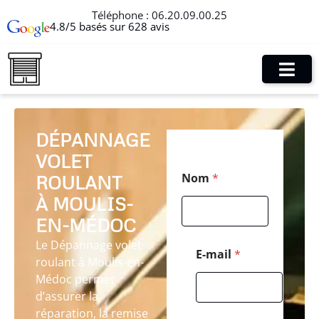
Téléphone :
06.20.09.00.25
4.8/5 basés sur 628 avis
DÉPANNAGE
VOLET
E
Nom
*
ROULANT
-
m
À MOULIS-
a
i
EN-MÉDOC
l
Le Dépannage volet
*
E-mail
*
roulant à Moulis-en-
*
Médoc permet
d’assurer la
réparation, la remise