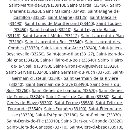
Saint-Martin-de-Laye (33910)
,
Saint-Martial (33490)
,
Saint-
Mariens (33620)
,
Saint-Maixant (33490)
,
Saint-Magne-de-
Castillon (33350)
,
Saint-Magne (33125)
,
Saint-Macaire
(33490)
,
Saint-Louis-de-Montferrand (33440)
,
Saint-Loubès
(33450)
,
Saint-Loubert (33210)
,
Saint-Léger-de-Balson
(33113)
,
Saint-Laurent-Médoc (33112)
,
Saint-Laurent-du-Plan
(33190)
,
Saint-Laurent-du-Bois (33540)
,
Saint-Laurent-des-
Combes (33330)
,
Saint-Laurent-d’Arce (33240)
,
Saint-Julien-
Beychevelle (33250)
,
Saint-Jean-d’Illac (33127)
,
Saint-Jean-de-
Blaignac (33420)
,
Saint-Hilaire-du-Bois (33540)
,
Saint-Hilaire-
de-la-Noaille (33190)
,
Saint-Girons-d’Aiguevives (33920)
,
Saint-Gervais (33240)
,
Saint-Germain-du-Puch (33750)
,
Saint-
Germain-d’Esteuil (33340)
,
Saint-Germain-de-la-Rivière
(33240)
,
Saint-Germain-de-Grave (33490)
,
Saint-Genis-du-
Bois (33760)
,
Saint-Genès-de-Lombaud (33670)
,
Saint-Genès-
de-Fronsac (33240)
,
Saint-Genès-de-Castillon (33350)
,
Saint-
Genès-de-Blaye (33390)
,
Saint-Ferme (33580)
,
Saint-Félix-de-
Foncaude (33540)
,
Saint-Exupéry (33190)
,
Saint-Étienne-de-
Lisse (33330)
,
Saint-Estèphe (33180)
,
Saint-Émilion (33330)
,
Saint-Denis-de-Pile (33910)
,
Saint-Ciers-sur-Gironde (33820)
,
Saint-Ciers-de-Canesse (33710)
,
Saint-Ciers-d’Abzac (33910)
,