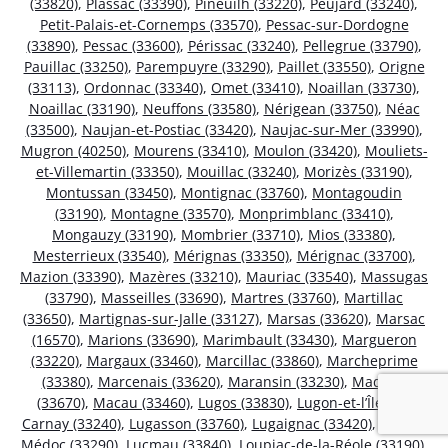
(33820)
,
Plassac (33390)
,
Pineuilh (33220)
,
Peujard (33240)
,
Petit-Palais-et-Cornemps (33570)
,
Pessac-sur-Dordogne
(33890)
,
Pessac (33600)
,
Périssac (33240)
,
Pellegrue (33790)
,
Pauillac (33250)
,
Parempuyre (33290)
,
Paillet (33550)
,
Origne
(33113)
,
Ordonnac (33340)
,
Omet (33410)
,
Noaillan (33730)
,
Noaillac (33190)
,
Neuffons (33580)
,
Nérigean (33750)
,
Néac
(33500)
,
Naujan-et-Postiac (33420)
,
Naujac-sur-Mer (33990)
,
Mugron (40250)
,
Mourens (33410)
,
Moulon (33420)
,
Mouliets-
et-Villemartin (33350)
,
Mouillac (33240)
,
Morizès (33190)
,
Montussan (33450)
,
Montignac (33760)
,
Montagoudin
(33190)
,
Montagne (33570)
,
Monprimblanc (33410)
,
Mongauzy (33190)
,
Mombrier (33710)
,
Mios (33380)
,
Mesterrieux (33540)
,
Mérignas (33350)
,
Mérignac (33700)
,
Mazion (33390)
,
Mazères (33210)
,
Mauriac (33540)
,
Massugas
(33790)
,
Masseilles (33690)
,
Martres (33760)
,
Martillac
(33650)
,
Martignas-sur-Jalle (33127)
,
Marsas (33620)
,
Marsac
(16570)
,
Marions (33690)
,
Marimbault (33430)
,
Margueron
(33220)
,
Margaux (33460)
,
Marcillac (33860)
,
Marcheprime
(33380)
,
Marcenais (33620)
,
Maransin (33230)
,
Madirac
(33670)
,
Macau (33460)
,
Lugos (33830)
,
Lugon-et-l’Île-du-
Carnay (33240)
,
Lugasson (33760)
,
Lugaignac (33420)
,
Ludon-
Médoc (33290)
,
Lucmau (33840)
,
Loupiac-de-la-Réole (33190)
,