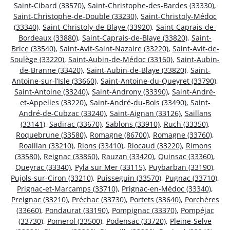
Saint-Cibard (33570)
,
Saint-Christophe-des-Bardes (33330)
,
Saint-Christophe-de-Double (33230)
,
Saint-Christoly-Médoc
(33340)
,
Saint-Christoly-de-Blaye (33920)
,
Saint-Caprais-de-
Bordeaux (33880)
,
Saint-Caprais-de-Blaye (33820)
,
Saint-
Brice (33540)
,
Saint-Avit-Saint-Nazaire (33220)
,
Saint-Avit-de-
Soulège (33220)
,
Saint-Aubin-de-Médoc (33160)
,
Saint-Aubin-
de-Branne (33420)
,
Saint-Aubin-de-Blaye (33820)
,
Saint-
Antoine-sur-l’Isle (33660)
,
Saint-Antoine-du-Queyret (33790)
,
Saint-Antoine (33240)
,
Saint-Androny (33390)
,
Saint-André-
et-Appelles (33220)
,
Saint-André-du-Bois (33490)
,
Saint-
André-de-Cubzac (33240)
,
Saint-Aignan (33126)
,
Saillans
(33141)
,
Sadirac (33670)
,
Sablons (33910)
,
Ruch (33350)
,
Roquebrune (33580)
,
Romagne (86700)
,
Romagne (33760)
,
Roaillan (33210)
,
Rions (33410)
,
Riocaud (33220)
,
Rimons
(33580)
,
Reignac (33860)
,
Rauzan (33420)
,
Quinsac (33360)
,
Queyrac (33340)
,
Pyla sur Mer (33115)
,
Puybarban (33190)
,
Pujols-sur-Ciron (33210)
,
Puisseguin (33570)
,
Pugnac (33710)
,
Prignac-et-Marcamps (33710)
,
Prignac-en-Médoc (33340)
,
Preignac (33210)
,
Préchac (33730)
,
Portets (33640)
,
Porchères
(33660)
,
Pondaurat (33190)
,
Pompignac (33370)
,
Pompéjac
(33730)
,
Pomerol (33500)
,
Podensac (33720)
,
Pleine-Selve