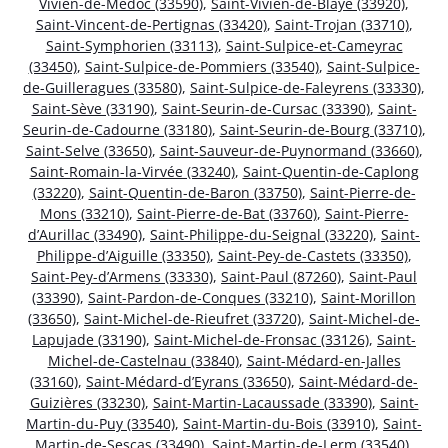
Vivien-de-Médoc (33590)
,
Saint-Vivien-de-Blaye (33920)
,
Saint-Vincent-de-Pertignas (33420)
,
Saint-Trojan (33710)
,
Saint-Symphorien (33113)
,
Saint-Sulpice-et-Cameyrac
(33450)
,
Saint-Sulpice-de-Pommiers (33540)
,
Saint-Sulpice-
de-Guilleragues (33580)
,
Saint-Sulpice-de-Faleyrens (33330)
,
Saint-Sève (33190)
,
Saint-Seurin-de-Cursac (33390)
,
Saint-
Seurin-de-Cadourne (33180)
,
Saint-Seurin-de-Bourg (33710)
,
Saint-Selve (33650)
,
Saint-Sauveur-de-Puynormand (33660)
,
Saint-Romain-la-Virvée (33240)
,
Saint-Quentin-de-Caplong
(33220)
,
Saint-Quentin-de-Baron (33750)
,
Saint-Pierre-de-
Mons (33210)
,
Saint-Pierre-de-Bat (33760)
,
Saint-Pierre-
d’Aurillac (33490)
,
Saint-Philippe-du-Seignal (33220)
,
Saint-
Philippe-d’Aiguille (33350)
,
Saint-Pey-de-Castets (33350)
,
Saint-Pey-d’Armens (33330)
,
Saint-Paul (87260)
,
Saint-Paul
(33390)
,
Saint-Pardon-de-Conques (33210)
,
Saint-Morillon
(33650)
,
Saint-Michel-de-Rieufret (33720)
,
Saint-Michel-de-
Lapujade (33190)
,
Saint-Michel-de-Fronsac (33126)
,
Saint-
Michel-de-Castelnau (33840)
,
Saint-Médard-en-Jalles
(33160)
,
Saint-Médard-d’Eyrans (33650)
,
Saint-Médard-de-
Guizières (33230)
,
Saint-Martin-Lacaussade (33390)
,
Saint-
Martin-du-Puy (33540)
,
Saint-Martin-du-Bois (33910)
,
Saint-
Martin-de-Sescas (33490)
,
Saint-Martin-de-Lerm (33540)
,