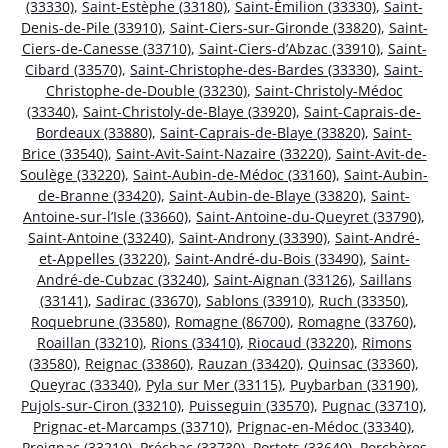
(33330)
,
Saint-Estèphe (33180)
,
Saint-Émilion (33330)
,
Saint-
Denis-de-Pile (33910)
,
Saint-Ciers-sur-Gironde (33820)
,
Saint-
Ciers-de-Canesse (33710)
,
Saint-Ciers-d’Abzac (33910)
,
Saint-
Cibard (33570)
,
Saint-Christophe-des-Bardes (33330)
,
Saint-
Christophe-de-Double (33230)
,
Saint-Christoly-Médoc
(33340)
,
Saint-Christoly-de-Blaye (33920)
,
Saint-Caprais-de-
Bordeaux (33880)
,
Saint-Caprais-de-Blaye (33820)
,
Saint-
Brice (33540)
,
Saint-Avit-Saint-Nazaire (33220)
,
Saint-Avit-de-
Soulège (33220)
,
Saint-Aubin-de-Médoc (33160)
,
Saint-Aubin-
de-Branne (33420)
,
Saint-Aubin-de-Blaye (33820)
,
Saint-
Antoine-sur-l’Isle (33660)
,
Saint-Antoine-du-Queyret (33790)
,
Saint-Antoine (33240)
,
Saint-Androny (33390)
,
Saint-André-
et-Appelles (33220)
,
Saint-André-du-Bois (33490)
,
Saint-
André-de-Cubzac (33240)
,
Saint-Aignan (33126)
,
Saillans
(33141)
,
Sadirac (33670)
,
Sablons (33910)
,
Ruch (33350)
,
Roquebrune (33580)
,
Romagne (86700)
,
Romagne (33760)
,
Roaillan (33210)
,
Rions (33410)
,
Riocaud (33220)
,
Rimons
(33580)
,
Reignac (33860)
,
Rauzan (33420)
,
Quinsac (33360)
,
Queyrac (33340)
,
Pyla sur Mer (33115)
,
Puybarban (33190)
,
Pujols-sur-Ciron (33210)
,
Puisseguin (33570)
,
Pugnac (33710)
,
Prignac-et-Marcamps (33710)
,
Prignac-en-Médoc (33340)
,
Preignac (33210)
,
Préchac (33730)
,
Portets (33640)
,
Porchères