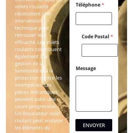
Téléphone
*
volets roulants
nécessitent une
intervention
technique pour
retrouver leur
Code Postal
*
efficacité. Les volets
roulants contribuent
également à la
gestion de la
Message
luminosité et à la
protection contre les
intempéries. Les
pièces mécaniques
peuvent subir une
usure progressive.
Un Reparateur volet
roulant peut analyser
ENVOYER
les éléments du