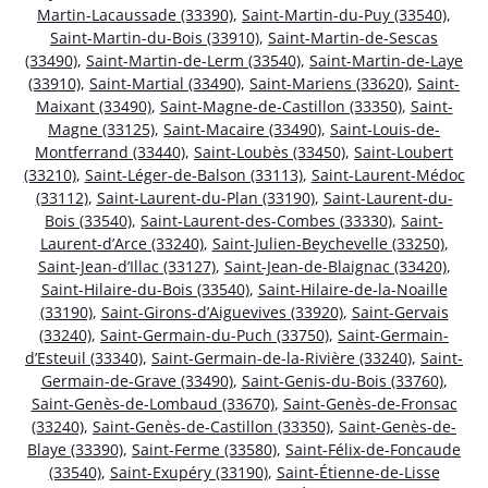
Martin-Lacaussade (33390)
,
Saint-Martin-du-Puy (33540)
,
Saint-Martin-du-Bois (33910)
,
Saint-Martin-de-Sescas
(33490)
,
Saint-Martin-de-Lerm (33540)
,
Saint-Martin-de-Laye
(33910)
,
Saint-Martial (33490)
,
Saint-Mariens (33620)
,
Saint-
Maixant (33490)
,
Saint-Magne-de-Castillon (33350)
,
Saint-
Magne (33125)
,
Saint-Macaire (33490)
,
Saint-Louis-de-
Montferrand (33440)
,
Saint-Loubès (33450)
,
Saint-Loubert
(33210)
,
Saint-Léger-de-Balson (33113)
,
Saint-Laurent-Médoc
(33112)
,
Saint-Laurent-du-Plan (33190)
,
Saint-Laurent-du-
Bois (33540)
,
Saint-Laurent-des-Combes (33330)
,
Saint-
Laurent-d’Arce (33240)
,
Saint-Julien-Beychevelle (33250)
,
Saint-Jean-d’Illac (33127)
,
Saint-Jean-de-Blaignac (33420)
,
Saint-Hilaire-du-Bois (33540)
,
Saint-Hilaire-de-la-Noaille
(33190)
,
Saint-Girons-d’Aiguevives (33920)
,
Saint-Gervais
(33240)
,
Saint-Germain-du-Puch (33750)
,
Saint-Germain-
d’Esteuil (33340)
,
Saint-Germain-de-la-Rivière (33240)
,
Saint-
Germain-de-Grave (33490)
,
Saint-Genis-du-Bois (33760)
,
Saint-Genès-de-Lombaud (33670)
,
Saint-Genès-de-Fronsac
(33240)
,
Saint-Genès-de-Castillon (33350)
,
Saint-Genès-de-
Blaye (33390)
,
Saint-Ferme (33580)
,
Saint-Félix-de-Foncaude
(33540)
,
Saint-Exupéry (33190)
,
Saint-Étienne-de-Lisse