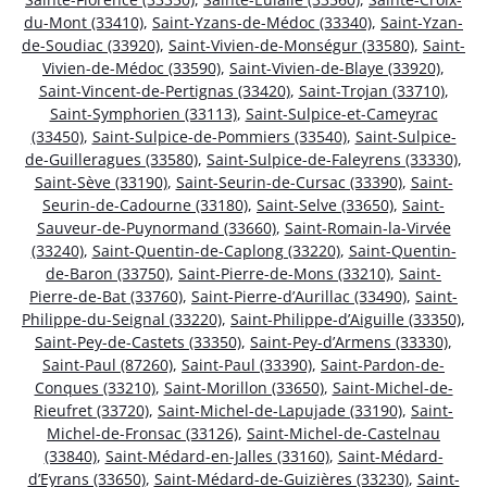
du-Mont (33410)
,
Saint-Yzans-de-Médoc (33340)
,
Saint-Yzan-
de-Soudiac (33920)
,
Saint-Vivien-de-Monségur (33580)
,
Saint-
Vivien-de-Médoc (33590)
,
Saint-Vivien-de-Blaye (33920)
,
Saint-Vincent-de-Pertignas (33420)
,
Saint-Trojan (33710)
,
Saint-Symphorien (33113)
,
Saint-Sulpice-et-Cameyrac
(33450)
,
Saint-Sulpice-de-Pommiers (33540)
,
Saint-Sulpice-
de-Guilleragues (33580)
,
Saint-Sulpice-de-Faleyrens (33330)
,
Saint-Sève (33190)
,
Saint-Seurin-de-Cursac (33390)
,
Saint-
Seurin-de-Cadourne (33180)
,
Saint-Selve (33650)
,
Saint-
Sauveur-de-Puynormand (33660)
,
Saint-Romain-la-Virvée
(33240)
,
Saint-Quentin-de-Caplong (33220)
,
Saint-Quentin-
de-Baron (33750)
,
Saint-Pierre-de-Mons (33210)
,
Saint-
Pierre-de-Bat (33760)
,
Saint-Pierre-d’Aurillac (33490)
,
Saint-
Philippe-du-Seignal (33220)
,
Saint-Philippe-d’Aiguille (33350)
,
Saint-Pey-de-Castets (33350)
,
Saint-Pey-d’Armens (33330)
,
Saint-Paul (87260)
,
Saint-Paul (33390)
,
Saint-Pardon-de-
Conques (33210)
,
Saint-Morillon (33650)
,
Saint-Michel-de-
Rieufret (33720)
,
Saint-Michel-de-Lapujade (33190)
,
Saint-
Michel-de-Fronsac (33126)
,
Saint-Michel-de-Castelnau
(33840)
,
Saint-Médard-en-Jalles (33160)
,
Saint-Médard-
d’Eyrans (33650)
,
Saint-Médard-de-Guizières (33230)
,
Saint-