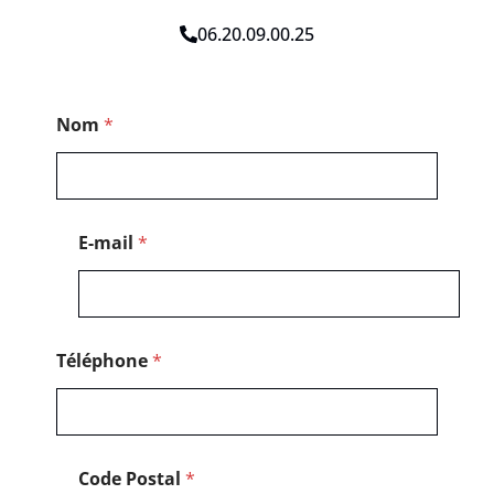
06.20.09.00.25
E
Nom
*
-
m
a
i
l
E
E-mail
*
-
m
a
i
l
*
Téléphone
*
Code Postal
*