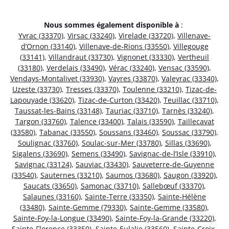
Nous sommes également disponible à
:
Yvrac (33370)
,
Virsac (33240)
,
Virelade (33720)
,
Villenave-
d’Ornon (33140)
,
Villenave-de-Rions (33550)
,
Villegouge
(33141)
,
Villandraut (33730)
,
Vignonet (33330)
,
Vertheuil
(33180)
,
Verdelais (33490)
,
Vérac (33240)
,
Vensac (33590)
,
Vendays-Montalivet (33930)
,
Vayres (33870)
,
Valeyrac (33340)
,
Uzeste (33730)
,
Tresses (33370)
,
Toulenne (33210)
,
Tizac-de-
Lapouyade (33620)
,
Tizac-de-Curton (33420)
,
Teuillac (33710)
,
Taussat-les-Bains (33148)
,
Tauriac (33710)
,
Tarnès (33240)
,
Targon (33760)
,
Talence (33400)
,
Talais (33590)
,
Taillecavat
(33580)
,
Tabanac (33550)
,
Soussans (33460)
,
Soussac (33790)
,
Soulignac (33760)
,
Soulac-sur-Mer (33780)
,
Sillas (33690)
,
Sigalens (33690)
,
Semens (33490)
,
Savignac-de-l’Isle (33910)
,
Savignac (33124)
,
Sauviac (33430)
,
Sauveterre-de-Guyenne
(33540)
,
Sauternes (33210)
,
Saumos (33680)
,
Saugon (33920)
,
Saucats (33650)
,
Samonac (33710)
,
Sallebœuf (33370)
,
Salaunes (33160)
,
Sainte-Terre (33350)
,
Sainte-Hélène
(33480)
,
Sainte-Gemme (79330)
,
Sainte-Gemme (33580)
,
Sainte-Foy-la-Longue (33490)
,
Sainte-Foy-la-Grande (33220)
,
Sainte-Florence (33350)
,
Sainte-Eulalie (33560)
,
Sainte-Croix-