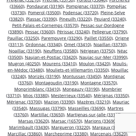
(33660)
,
Pondaurat (33190)
,
Pompignac (33370)
,
Pompéjac
(33730)
,
Pomerol (33500)
,
Podensac (33720)
,
Pleine-Selve
(33820)
,
Plassac (33390)
,
Pineuilh (33220)
,
Peujard (33240)
,
Petit-Palais-et-Cornemps (33570)
,
Pessac-sur-Dordogne
(33890)
,
Pessac (33600)
,
Périssac (33240)
,
Pellegrue (33790)
,
Pauillac (33250)
,
Parempuyre (33290)
,
Paillet (33550)
,
Origne
(33113)
,
Ordonnac (33340)
,
Omet (33410)
,
Noaillan (33730)
,
Noaillac (33190)
,
Neuffons (33580)
,
Nérigean (33750)
,
Néac
(33500)
,
Naujan-et-Postiac (33420)
,
Naujac-sur-Mer (33990)
,
Mugron (40250)
,
Mourens (33410)
,
Moulon (33420)
,
Moulis-
en-Médoc (33480)
,
Mouliets-et-Villemartin (33350)
,
Mouillac
(33240)
,
Morizès (33190)
,
Montussan (33450)
,
Montignac
(33760)
,
Montagoudin (33190)
,
Montagne (33570)
,
Monprimblanc (33410)
,
Mongauzy (33190)
,
Mombrier
(33710)
,
Mios (33380)
,
Mesterrieux (33540)
,
Mérignas (33350)
,
Mérignac (33700)
,
Mazion (33390)
,
Mazères (33210)
,
Mauriac
(33540)
,
Massugas (33790)
,
Masseilles (33690)
,
Martres
(33760)
,
Martillac (33650)
,
Martignas-sur-Jalle (33127)
,
Marsas (33620)
,
Marsac (16570)
,
Marions (33690)
,
Marimbault (33430)
,
Margueron (33220)
,
Margaux (33460)
,
Marcillac (33860)
,
Marcheprime (33380)
,
Marcenais (33620)
,