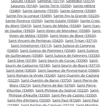
Saucats (33650)
,
Samonac (33710)
,
Sallebœuf (33370)
,
Salaunes (33160)
,
Sainte-Terre (33350)
,
Sainte-Hélène
(33480)
,
Sainte-Gemme (79330)
,
Sainte-Gemme (33580)
,
Sainte-Foy-la-Longue (33490)
,
Sainte-Foy-la-Grande (33220)
,
Sainte-Florence (33350)
,
Sainte-Eulalie (33560)
,
Sainte-Croix-
du-Mont (33410)
,
Saint-Yzans-de-Médoc (33340)
,
Saint-Yzan-
de-Soudiac (33920)
,
Saint-Vivien-de-Monségur (33580)
,
Saint-
Vivien-de-Médoc (33590)
,
Saint-Vivien-de-Blaye (33920)
,
Saint-Vincent-de-Pertignas (33420)
,
Saint-Trojan (33710)
,
Saint-Symphorien (33113)
,
Saint-Sulpice-et-Cameyrac
(33450)
,
Saint-Sulpice-de-Pommiers (33540)
,
Saint-Sulpice-
de-Guilleragues (33580)
,
Saint-Sulpice-de-Faleyrens (33330)
,
Saint-Sève (33190)
,
Saint-Seurin-de-Cursac (33390)
,
Saint-
Seurin-de-Cadourne (33180)
,
Saint-Seurin-de-Bourg (33710)
,
Saint-Selve (33650)
,
Saint-Sauveur-de-Puynormand (33660)
,
Saint-Romain-la-Virvée (33240)
,
Saint-Quentin-de-Caplong
(33220)
,
Saint-Quentin-de-Baron (33750)
,
Saint-Pierre-de-
Mons (33210)
,
Saint-Pierre-de-Bat (33760)
,
Saint-Pierre-
d’Aurillac (33490)
,
Saint-Philippe-du-Seignal (33220)
,
Saint-
Philippe-d’Aiguille (33350)
,
Saint-Pey-de-Castets (33350)
,
Saint-Pey-d’Armens (33330)
,
Saint-Paul (87260)
,
Saint-Paul
(33390)
,
Saint-Pardon-de-Conques (33210)
,
Saint-Morillon