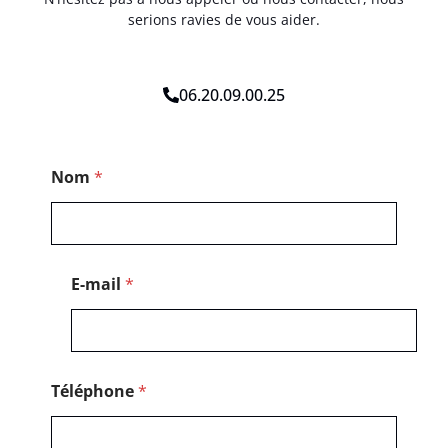
serions ravies de vous aider.
06.20.09.00.25
*
Nom
*
P
o
s
t
a
l
E-mail
*
T
é
l
é
p
h
Téléphone
*
o
n
e