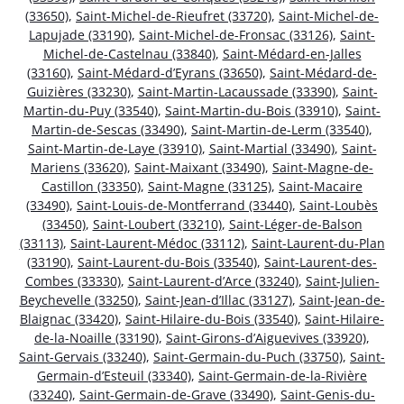
(33650)
,
Saint-Michel-de-Rieufret (33720)
,
Saint-Michel-de-
Lapujade (33190)
,
Saint-Michel-de-Fronsac (33126)
,
Saint-
Michel-de-Castelnau (33840)
,
Saint-Médard-en-Jalles
(33160)
,
Saint-Médard-d’Eyrans (33650)
,
Saint-Médard-de-
Guizières (33230)
,
Saint-Martin-Lacaussade (33390)
,
Saint-
Martin-du-Puy (33540)
,
Saint-Martin-du-Bois (33910)
,
Saint-
Martin-de-Sescas (33490)
,
Saint-Martin-de-Lerm (33540)
,
Saint-Martin-de-Laye (33910)
,
Saint-Martial (33490)
,
Saint-
Mariens (33620)
,
Saint-Maixant (33490)
,
Saint-Magne-de-
Castillon (33350)
,
Saint-Magne (33125)
,
Saint-Macaire
(33490)
,
Saint-Louis-de-Montferrand (33440)
,
Saint-Loubès
(33450)
,
Saint-Loubert (33210)
,
Saint-Léger-de-Balson
(33113)
,
Saint-Laurent-Médoc (33112)
,
Saint-Laurent-du-Plan
(33190)
,
Saint-Laurent-du-Bois (33540)
,
Saint-Laurent-des-
Combes (33330)
,
Saint-Laurent-d’Arce (33240)
,
Saint-Julien-
Beychevelle (33250)
,
Saint-Jean-d’Illac (33127)
,
Saint-Jean-de-
Blaignac (33420)
,
Saint-Hilaire-du-Bois (33540)
,
Saint-Hilaire-
de-la-Noaille (33190)
,
Saint-Girons-d’Aiguevives (33920)
,
Saint-Gervais (33240)
,
Saint-Germain-du-Puch (33750)
,
Saint-
Germain-d’Esteuil (33340)
,
Saint-Germain-de-la-Rivière
(33240)
,
Saint-Germain-de-Grave (33490)
,
Saint-Genis-du-