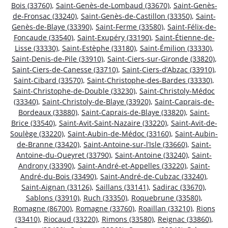
Bois (33760)
,
Saint-Genès-de-Lombaud (33670)
,
Saint-Genès-
de-Fronsac (33240)
,
Saint-Genès-de-Castillon (33350)
,
Saint-
Genès-de-Blaye (33390)
,
Saint-Ferme (33580)
,
Saint-Félix-de-
Foncaude (33540)
,
Saint-Exupéry (33190)
,
Saint-Étienne-de-
Lisse (33330)
,
Saint-Estèphe (33180)
,
Saint-Émilion (33330)
,
Saint-Denis-de-Pile (33910)
,
Saint-Ciers-sur-Gironde (33820)
,
Saint-Ciers-de-Canesse (33710)
,
Saint-Ciers-d’Abzac (33910)
,
Saint-Cibard (33570)
,
Saint-Christophe-des-Bardes (33330)
,
Saint-Christophe-de-Double (33230)
,
Saint-Christoly-Médoc
(33340)
,
Saint-Christoly-de-Blaye (33920)
,
Saint-Caprais-de-
Bordeaux (33880)
,
Saint-Caprais-de-Blaye (33820)
,
Saint-
Brice (33540)
,
Saint-Avit-Saint-Nazaire (33220)
,
Saint-Avit-de-
Soulège (33220)
,
Saint-Aubin-de-Médoc (33160)
,
Saint-Aubin-
de-Branne (33420)
,
Saint-Antoine-sur-l’Isle (33660)
,
Saint-
Antoine-du-Queyret (33790)
,
Saint-Antoine (33240)
,
Saint-
Androny (33390)
,
Saint-André-et-Appelles (33220)
,
Saint-
André-du-Bois (33490)
,
Saint-André-de-Cubzac (33240)
,
Saint-Aignan (33126)
,
Saillans (33141)
,
Sadirac (33670)
,
Sablons (33910)
,
Ruch (33350)
,
Roquebrune (33580)
,
Romagne (86700)
,
Romagne (33760)
,
Roaillan (33210)
,
Rions
(33410)
,
Riocaud (33220)
,
Rimons (33580)
,
Reignac (33860)
,