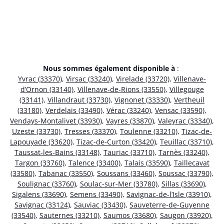
Nous sommes également disponible à
:
Yvrac (33370)
,
Virsac (33240)
,
Virelade (33720)
,
Villenave-
d’Ornon (33140)
,
Villenave-de-Rions (33550)
,
Villegouge
(33141)
,
Villandraut (33730)
,
Vignonet (33330)
,
Vertheuil
(33180)
,
Verdelais (33490)
,
Vérac (33240)
,
Vensac (33590)
,
Vendays-Montalivet (33930)
,
Vayres (33870)
,
Valeyrac (33340)
,
Uzeste (33730)
,
Tresses (33370)
,
Toulenne (33210)
,
Tizac-de-
Lapouyade (33620)
,
Tizac-de-Curton (33420)
,
Teuillac (33710)
,
Taussat-les-Bains (33148)
,
Tauriac (33710)
,
Tarnès (33240)
,
Targon (33760)
,
Talence (33400)
,
Talais (33590)
,
Taillecavat
(33580)
,
Tabanac (33550)
,
Soussans (33460)
,
Soussac (33790)
,
Soulignac (33760)
,
Soulac-sur-Mer (33780)
,
Sillas (33690)
,
Sigalens (33690)
,
Semens (33490)
,
Savignac-de-l’Isle (33910)
,
Savignac (33124)
,
Sauviac (33430)
,
Sauveterre-de-Guyenne
(33540)
,
Sauternes (33210)
,
Saumos (33680)
,
Saugon (33920)
,