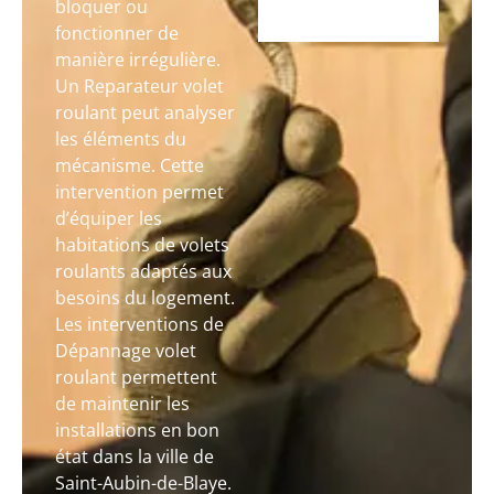
bloquer ou
fonctionner de
manière irrégulière.
Un Reparateur volet
roulant peut analyser
les éléments du
mécanisme. Cette
intervention permet
d’équiper les
habitations de volets
roulants adaptés aux
besoins du logement.
Les interventions de
Dépannage volet
roulant permettent
de maintenir les
installations en bon
état dans la ville de
Saint-Aubin-de-Blaye.