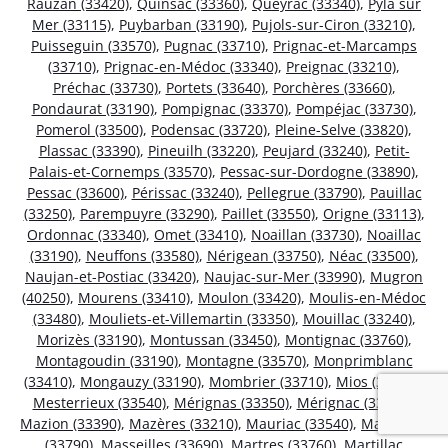
Rauzan (33420)
,
Quinsac (33360)
,
Queyrac (33340)
,
Pyla sur
Mer (33115)
,
Puybarban (33190)
,
Pujols-sur-Ciron (33210)
,
Puisseguin (33570)
,
Pugnac (33710)
,
Prignac-et-Marcamps
(33710)
,
Prignac-en-Médoc (33340)
,
Preignac (33210)
,
Préchac (33730)
,
Portets (33640)
,
Porchères (33660)
,
Pondaurat (33190)
,
Pompignac (33370)
,
Pompéjac (33730)
,
Pomerol (33500)
,
Podensac (33720)
,
Pleine-Selve (33820)
,
Plassac (33390)
,
Pineuilh (33220)
,
Peujard (33240)
,
Petit-
Palais-et-Cornemps (33570)
,
Pessac-sur-Dordogne (33890)
,
Pessac (33600)
,
Périssac (33240)
,
Pellegrue (33790)
,
Pauillac
(33250)
,
Parempuyre (33290)
,
Paillet (33550)
,
Origne (33113)
,
Ordonnac (33340)
,
Omet (33410)
,
Noaillan (33730)
,
Noaillac
(33190)
,
Neuffons (33580)
,
Nérigean (33750)
,
Néac (33500)
,
Naujan-et-Postiac (33420)
,
Naujac-sur-Mer (33990)
,
Mugron
(40250)
,
Mourens (33410)
,
Moulon (33420)
,
Moulis-en-Médoc
(33480)
,
Mouliets-et-Villemartin (33350)
,
Mouillac (33240)
,
Morizès (33190)
,
Montussan (33450)
,
Montignac (33760)
,
Montagoudin (33190)
,
Montagne (33570)
,
Monprimblanc
(33410)
,
Mongauzy (33190)
,
Mombrier (33710)
,
Mios (33380)
,
Mesterrieux (33540)
,
Mérignas (33350)
,
Mérignac (33700)
,
Mazion (33390)
,
Mazères (33210)
,
Mauriac (33540)
,
Massugas
(33790)
,
Masseilles (33690)
,
Martres (33760)
,
Martillac