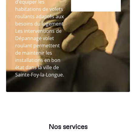
d’équiper les
habitations de volets
roulants adaptés aux
besoins du logement.
Les interventions de
Dépannage volet
roulant permettent
de maintenir les
installations en bon
état dans la ville de
Sainte-Foy-la-Longue.
Nos services