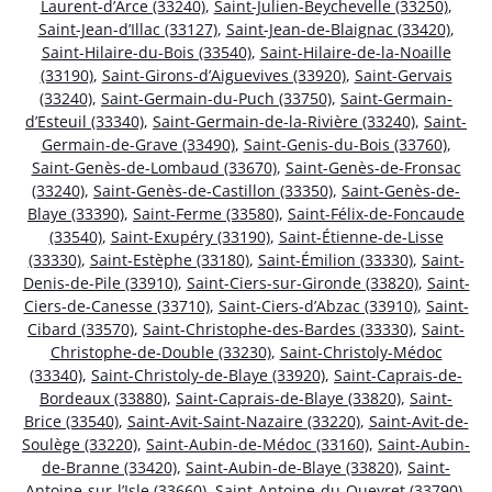
Laurent-d’Arce (33240)
,
Saint-Julien-Beychevelle (33250)
,
Saint-Jean-d’Illac (33127)
,
Saint-Jean-de-Blaignac (33420)
,
Saint-Hilaire-du-Bois (33540)
,
Saint-Hilaire-de-la-Noaille
(33190)
,
Saint-Girons-d’Aiguevives (33920)
,
Saint-Gervais
(33240)
,
Saint-Germain-du-Puch (33750)
,
Saint-Germain-
d’Esteuil (33340)
,
Saint-Germain-de-la-Rivière (33240)
,
Saint-
Germain-de-Grave (33490)
,
Saint-Genis-du-Bois (33760)
,
Saint-Genès-de-Lombaud (33670)
,
Saint-Genès-de-Fronsac
(33240)
,
Saint-Genès-de-Castillon (33350)
,
Saint-Genès-de-
Blaye (33390)
,
Saint-Ferme (33580)
,
Saint-Félix-de-Foncaude
(33540)
,
Saint-Exupéry (33190)
,
Saint-Étienne-de-Lisse
(33330)
,
Saint-Estèphe (33180)
,
Saint-Émilion (33330)
,
Saint-
Denis-de-Pile (33910)
,
Saint-Ciers-sur-Gironde (33820)
,
Saint-
Ciers-de-Canesse (33710)
,
Saint-Ciers-d’Abzac (33910)
,
Saint-
Cibard (33570)
,
Saint-Christophe-des-Bardes (33330)
,
Saint-
Christophe-de-Double (33230)
,
Saint-Christoly-Médoc
(33340)
,
Saint-Christoly-de-Blaye (33920)
,
Saint-Caprais-de-
Bordeaux (33880)
,
Saint-Caprais-de-Blaye (33820)
,
Saint-
Brice (33540)
,
Saint-Avit-Saint-Nazaire (33220)
,
Saint-Avit-de-
Soulège (33220)
,
Saint-Aubin-de-Médoc (33160)
,
Saint-Aubin-
de-Branne (33420)
,
Saint-Aubin-de-Blaye (33820)
,
Saint-
Antoine-sur-l’Isle (33660)
,
Saint-Antoine-du-Queyret (33790)
,