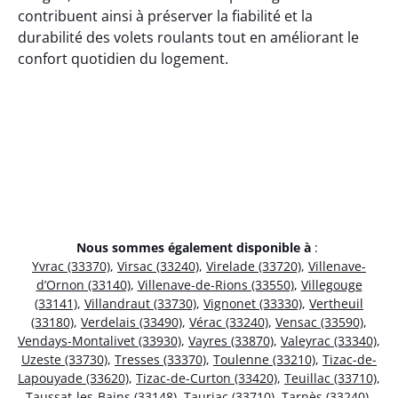
contribuent ainsi à préserver la fiabilité et la
durabilité des volets roulants tout en améliorant le
confort quotidien du logement.
Nous sommes également disponible à
:
Yvrac (33370)
,
Virsac (33240)
,
Virelade (33720)
,
Villenave-
d’Ornon (33140)
,
Villenave-de-Rions (33550)
,
Villegouge
(33141)
,
Villandraut (33730)
,
Vignonet (33330)
,
Vertheuil
(33180)
,
Verdelais (33490)
,
Vérac (33240)
,
Vensac (33590)
,
Vendays-Montalivet (33930)
,
Vayres (33870)
,
Valeyrac (33340)
,
Uzeste (33730)
,
Tresses (33370)
,
Toulenne (33210)
,
Tizac-de-
Lapouyade (33620)
,
Tizac-de-Curton (33420)
,
Teuillac (33710)
,
Taussat-les-Bains (33148)
,
Tauriac (33710)
,
Tarnès (33240)
,