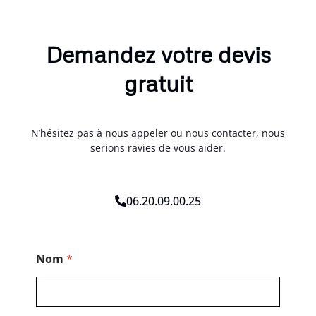
Demandez votre devis
gratuit
N’hésitez pas à nous appeler ou nous contacter, nous
serions ravies de vous aider.
06.20.09.00.25
*
Nom
*
*
C
o
d
e