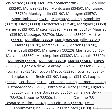
en-Médoc (33480)
,
Mouliets-et-Villemartin (33350)
,
Mouillac
(33240)
,
Morizès (33190)
,
Montussan (33450)
,
Montignac
(33760)
,
Montagoudin (33190)
,
Montagne (33570)
,
Monprimblanc (33410)
,
Mongauzy (33190)
,
Mombrier
(33710)
,
Mios (33380)
,
Mesterrieux (33540)
,
Mérignas (33350)
,
Mérignac (33700)
,
Mazion (33390)
,
Mazères (33210)
,
Mauriac
(33540)
,
Massugas (33790)
,
Masseilles (33690)
,
Martres
(33760)
,
Martillac (33650)
,
Martignas-sur-Jalle (33127)
,
Marsas (33620)
,
Marsac (16570)
,
Marions (33690)
,
Marimbault (33430)
,
Margueron (33220)
,
Margaux (33460)
,
Marcillac (33860)
,
Marcheprime (33380)
,
Marcenais (33620)
,
Maransin (33230)
,
Madirac (33670)
,
Macau (33460)
,
Lugos
(33830)
,
Lugon-et-l’Île-du-Carnay (33240)
,
Lugasson (33760)
,
Lugaignac (33420)
,
Ludon-Médoc (33290)
,
Lucmau (33840)
,
Loupiac-de-la-Réole (33190)
,
Loupiac (33410)
,
Loupes
(33370)
,
Louchats (33125)
,
Loubens (33190)
,
Lormont (33310)
,
Listrac-Médoc (33480)
,
Listrac-de-Durèze (33790)
,
Ligueux
(33220)
,
Lignan-de-Bordeaux (33360)
,
Lignan-de-Bazas
(33430)
,
Libourne (33500)
,
Lestiac-sur-Garonne (33550)
,
Lesparre-Médoc (33340)
,
Les Peintures (33230)
,
Les Lèves-et-
Thoumeyragues (33220)
,
Les Esseintes (33190)
,
Les