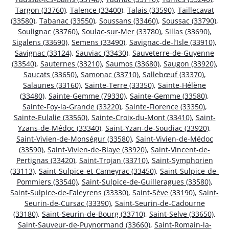
Targon (33760)
,
Talence (33400)
,
Talais (33590)
,
Taillecavat
(33580)
,
Tabanac (33550)
,
Soussans (33460)
,
Soussac (33790)
,
Soulignac (33760)
,
Soulac-sur-Mer (33780)
,
Sillas (33690)
,
Sigalens (33690)
,
Semens (33490)
,
Savignac-de-l’Isle (33910)
,
Savignac (33124)
,
Sauviac (33430)
,
Sauveterre-de-Guyenne
(33540)
,
Sauternes (33210)
,
Saumos (33680)
,
Saugon (33920)
,
Saucats (33650)
,
Samonac (33710)
,
Sallebœuf (33370)
,
Salaunes (33160)
,
Sainte-Terre (33350)
,
Sainte-Hélène
(33480)
,
Sainte-Gemme (79330)
,
Sainte-Gemme (33580)
,
Sainte-Foy-la-Grande (33220)
,
Sainte-Florence (33350)
,
Sainte-Eulalie (33560)
,
Sainte-Croix-du-Mont (33410)
,
Saint-
Yzans-de-Médoc (33340)
,
Saint-Yzan-de-Soudiac (33920)
,
Saint-Vivien-de-Monségur (33580)
,
Saint-Vivien-de-Médoc
(33590)
,
Saint-Vivien-de-Blaye (33920)
,
Saint-Vincent-de-
Pertignas (33420)
,
Saint-Trojan (33710)
,
Saint-Symphorien
(33113)
,
Saint-Sulpice-et-Cameyrac (33450)
,
Saint-Sulpice-de-
Pommiers (33540)
,
Saint-Sulpice-de-Guilleragues (33580)
,
Saint-Sulpice-de-Faleyrens (33330)
,
Saint-Sève (33190)
,
Saint-
Seurin-de-Cursac (33390)
,
Saint-Seurin-de-Cadourne
(33180)
,
Saint-Seurin-de-Bourg (33710)
,
Saint-Selve (33650)
,
Saint-Sauveur-de-Puynormand (33660)
,
Saint-Romain-la-