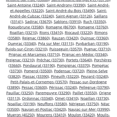
Saint-Antoine (33240)
,
Saint-Androny (33390)
,
Saint-André-
et-Appelles (33220)
,
Saint-André-du-Bois (33490)
,
Saint-
André-de-Cubzac (33240)
,
Saint-Aignan (33126)
,
Saillans
(33141)
,
Sadirac (33670)
,
Sablons (33910)
,
Ruch (33350)
,
Roquebrune (33580)
,
Romagne (86700)
,
Romagne (33760)
,
Roaillan (33210)
,
Rions (33410)
,
Riocaud (33220)
,
Rimons
(33580)
,
Reignac (33860)
,
Rauzan (33420)
,
Quinsac (33360)
,
Queyrac (33340)
,
Pyla sur Mer (33115)
,
Puybarban (33190)
,
Pujols-sur-Ciron (33210)
,
Puisseguin (33570)
,
Pugnac (33710)
,
Prignac-et-Marcamps (33710)
,
Prignac-en-Médoc (33340)
,
Preignac (33210)
,
Préchac (33730)
,
Portets (33640)
,
Porchères
(33660)
,
Pondaurat (33190)
,
Pompignac (33370)
,
Pompéjac
(33730)
,
Pomerol (33500)
,
Podensac (33720)
,
Pleine-Selve
(33820)
,
Plassac (33390)
,
Pineuilh (33220)
,
Peujard (33240)
,
Petit-Palais-et-Cornemps (33570)
,
Pessac-sur-Dordogne
(33890)
,
Pessac (33600)
,
Périssac (33240)
,
Pellegrue (33790)
,
Pauillac (33250)
,
Parempuyre (33290)
,
Paillet (33550)
,
Origne
(33113)
,
Ordonnac (33340)
,
Omet (33410)
,
Noaillan (33730)
,
Noaillac (33190)
,
Neuffons (33580)
,
Nérigean (33750)
,
Néac
(33500)
,
Naujan-et-Postiac (33420)
,
Naujac-sur-Mer (33990)
,
Mugron (40250)
,
Mourens (33410)
,
Moulon (33420)
,
Moulis-