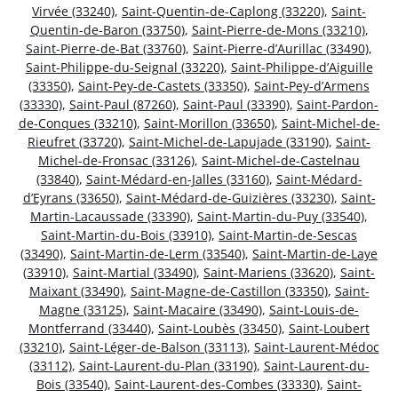
Virvée (33240)
,
Saint-Quentin-de-Caplong (33220)
,
Saint-
Quentin-de-Baron (33750)
,
Saint-Pierre-de-Mons (33210)
,
Saint-Pierre-de-Bat (33760)
,
Saint-Pierre-d’Aurillac (33490)
,
Saint-Philippe-du-Seignal (33220)
,
Saint-Philippe-d’Aiguille
(33350)
,
Saint-Pey-de-Castets (33350)
,
Saint-Pey-d’Armens
(33330)
,
Saint-Paul (87260)
,
Saint-Paul (33390)
,
Saint-Pardon-
de-Conques (33210)
,
Saint-Morillon (33650)
,
Saint-Michel-de-
Rieufret (33720)
,
Saint-Michel-de-Lapujade (33190)
,
Saint-
Michel-de-Fronsac (33126)
,
Saint-Michel-de-Castelnau
(33840)
,
Saint-Médard-en-Jalles (33160)
,
Saint-Médard-
d’Eyrans (33650)
,
Saint-Médard-de-Guizières (33230)
,
Saint-
Martin-Lacaussade (33390)
,
Saint-Martin-du-Puy (33540)
,
Saint-Martin-du-Bois (33910)
,
Saint-Martin-de-Sescas
(33490)
,
Saint-Martin-de-Lerm (33540)
,
Saint-Martin-de-Laye
(33910)
,
Saint-Martial (33490)
,
Saint-Mariens (33620)
,
Saint-
Maixant (33490)
,
Saint-Magne-de-Castillon (33350)
,
Saint-
Magne (33125)
,
Saint-Macaire (33490)
,
Saint-Louis-de-
Montferrand (33440)
,
Saint-Loubès (33450)
,
Saint-Loubert
(33210)
,
Saint-Léger-de-Balson (33113)
,
Saint-Laurent-Médoc
(33112)
,
Saint-Laurent-du-Plan (33190)
,
Saint-Laurent-du-
Bois (33540)
,
Saint-Laurent-des-Combes (33330)
,
Saint-