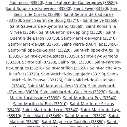
Pommiers (33540)
,
Saint-Sulpice-de-Guilleragues (33580)
,
Saint-Sulpice-de-Faleyrens (33330)
,
Saint-Sève (33190)
,
Saint-
Seurin-de-Cursac (33390)
,
Saint-Seurin-de-Cadourne
(33180)
,
Saint-Seurin-de-Bourg (33710)
,
Saint-Selve (33650)
,
Saint-Sauveur-de-Puynormand (33660)
,
Saint-Romain-la-
Virvée (33240)
,
Saint-Quentin-de-Caplong (33220)
,
Saint-
Quentin-de-Baron (33750)
,
Saint-Pierre-de-Mons (33210)
,
Saint-Pierre-de-Bat (33760)
,
Saint-Pierre-d’Aurillac (33490)
,
Saint-Philippe-du-Seignal (33220)
,
Saint-Philippe-d’Aiguille
(33350)
,
Saint-Pey-de-Castets (33350)
,
Saint-Pey-d’Armens
(33330)
,
Saint-Paul (87260)
,
Saint-Paul (33390)
,
Saint-Pardon-
de-Conques (33210)
,
Saint-Morillon (33650)
,
Saint-Michel-de-
Rieufret (33720)
,
Saint-Michel-de-Lapujade (33190)
,
Saint-
Michel-de-Fronsac (33126)
,
Saint-Michel-de-Castelnau
(33840)
,
Saint-Médard-en-Jalles (33160)
,
Saint-Médard-
d’Eyrans (33650)
,
Saint-Médard-de-Guizières (33230)
,
Saint-
Martin-Lacaussade (33390)
,
Saint-Martin-du-Puy (33540)
,
Saint-Martin-du-Bois (33910)
,
Saint-Martin-de-Sescas
(33490)
,
Saint-Martin-de-Lerm (33540)
,
Saint-Martin-de-Laye
(33910)
,
Saint-Martial (33490)
,
Saint-Mariens (33620)
,
Saint-
Maixant (33490)
,
Saint-Magne-de-Castillon (33350)
,
Saint-