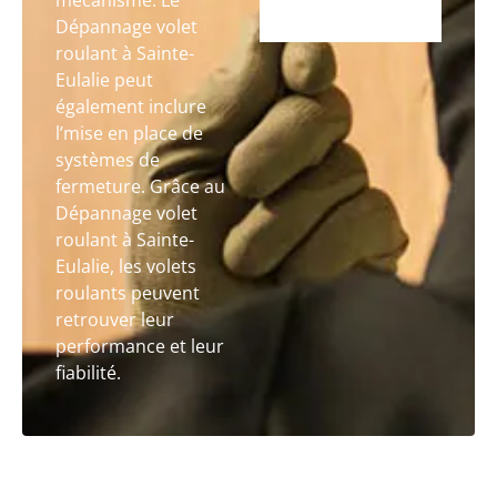
mécanisme. Le
Dépannage volet
roulant à Sainte-
Eulalie peut
également inclure
l’mise en place de
systèmes de
fermeture. Grâce au
Dépannage volet
roulant à Sainte-
Eulalie, les volets
roulants peuvent
retrouver leur
performance et leur
fiabilité.