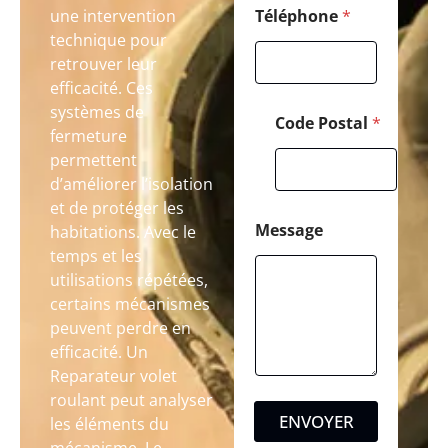
une intervention
Téléphone
*
technique pour
retrouver leur
efficacité. Ces
systèmes de
Code Postal
*
fermeture
permettent
d’améliorer l’isolation
et de protéger les
Message
habitations. Avec le
temps et les
utilisations répétées,
certains mécanismes
peuvent perdre en
efficacité. Un
Reparateur volet
roulant peut analyser
ENVOYER
les éléments du