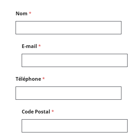
C
Nom
*
o
d
e
N
o
m
E-mail
*
*
Téléphone
*
Code Postal
*