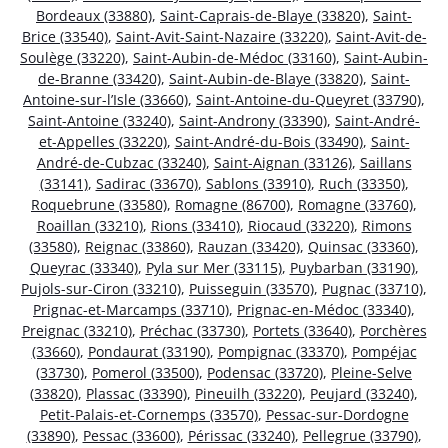
Bordeaux (33880)
,
Saint-Caprais-de-Blaye (33820)
,
Saint-
Brice (33540)
,
Saint-Avit-Saint-Nazaire (33220)
,
Saint-Avit-de-
Soulège (33220)
,
Saint-Aubin-de-Médoc (33160)
,
Saint-Aubin-
de-Branne (33420)
,
Saint-Aubin-de-Blaye (33820)
,
Saint-
Antoine-sur-l’Isle (33660)
,
Saint-Antoine-du-Queyret (33790)
,
Saint-Antoine (33240)
,
Saint-Androny (33390)
,
Saint-André-
et-Appelles (33220)
,
Saint-André-du-Bois (33490)
,
Saint-
André-de-Cubzac (33240)
,
Saint-Aignan (33126)
,
Saillans
(33141)
,
Sadirac (33670)
,
Sablons (33910)
,
Ruch (33350)
,
Roquebrune (33580)
,
Romagne (86700)
,
Romagne (33760)
,
Roaillan (33210)
,
Rions (33410)
,
Riocaud (33220)
,
Rimons
(33580)
,
Reignac (33860)
,
Rauzan (33420)
,
Quinsac (33360)
,
Queyrac (33340)
,
Pyla sur Mer (33115)
,
Puybarban (33190)
,
Pujols-sur-Ciron (33210)
,
Puisseguin (33570)
,
Pugnac (33710)
,
Prignac-et-Marcamps (33710)
,
Prignac-en-Médoc (33340)
,
Preignac (33210)
,
Préchac (33730)
,
Portets (33640)
,
Porchères
(33660)
,
Pondaurat (33190)
,
Pompignac (33370)
,
Pompéjac
(33730)
,
Pomerol (33500)
,
Podensac (33720)
,
Pleine-Selve
(33820)
,
Plassac (33390)
,
Pineuilh (33220)
,
Peujard (33240)
,
Petit-Palais-et-Cornemps (33570)
,
Pessac-sur-Dordogne
(33890)
,
Pessac (33600)
,
Périssac (33240)
,
Pellegrue (33790)
,