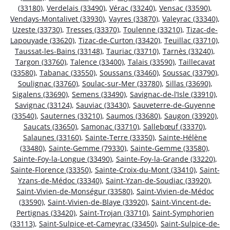
(33180)
,
Verdelais (33490)
,
Vérac (33240)
,
Vensac (33590)
,
Vendays-Montalivet (33930)
,
Vayres (33870)
,
Valeyrac (33340)
,
Uzeste (33730)
,
Tresses (33370)
,
Toulenne (33210)
,
Tizac-de-
Lapouyade (33620)
,
Tizac-de-Curton (33420)
,
Teuillac (33710)
,
Taussat-les-Bains (33148)
,
Tauriac (33710)
,
Tarnès (33240)
,
Targon (33760)
,
Talence (33400)
,
Talais (33590)
,
Taillecavat
(33580)
,
Tabanac (33550)
,
Soussans (33460)
,
Soussac (33790)
,
Soulignac (33760)
,
Soulac-sur-Mer (33780)
,
Sillas (33690)
,
Sigalens (33690)
,
Semens (33490)
,
Savignac-de-l’Isle (33910)
,
Savignac (33124)
,
Sauviac (33430)
,
Sauveterre-de-Guyenne
(33540)
,
Sauternes (33210)
,
Saumos (33680)
,
Saugon (33920)
,
Saucats (33650)
,
Samonac (33710)
,
Sallebœuf (33370)
,
Salaunes (33160)
,
Sainte-Terre (33350)
,
Sainte-Hélène
(33480)
,
Sainte-Gemme (79330)
,
Sainte-Gemme (33580)
,
Sainte-Foy-la-Longue (33490)
,
Sainte-Foy-la-Grande (33220)
,
Sainte-Florence (33350)
,
Sainte-Croix-du-Mont (33410)
,
Saint-
Yzans-de-Médoc (33340)
,
Saint-Yzan-de-Soudiac (33920)
,
Saint-Vivien-de-Monségur (33580)
,
Saint-Vivien-de-Médoc
(33590)
,
Saint-Vivien-de-Blaye (33920)
,
Saint-Vincent-de-
Pertignas (33420)
,
Saint-Trojan (33710)
,
Saint-Symphorien
(33113)
,
Saint-Sulpice-et-Cameyrac (33450)
,
Saint-Sulpice-de-