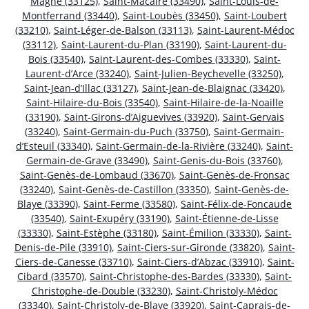
Magne (33125)
,
Saint-Macaire (33490)
,
Saint-Louis-de-
Montferrand (33440)
,
Saint-Loubès (33450)
,
Saint-Loubert
(33210)
,
Saint-Léger-de-Balson (33113)
,
Saint-Laurent-Médoc
(33112)
,
Saint-Laurent-du-Plan (33190)
,
Saint-Laurent-du-
Bois (33540)
,
Saint-Laurent-des-Combes (33330)
,
Saint-
Laurent-d’Arce (33240)
,
Saint-Julien-Beychevelle (33250)
,
Saint-Jean-d’Illac (33127)
,
Saint-Jean-de-Blaignac (33420)
,
Saint-Hilaire-du-Bois (33540)
,
Saint-Hilaire-de-la-Noaille
(33190)
,
Saint-Girons-d’Aiguevives (33920)
,
Saint-Gervais
(33240)
,
Saint-Germain-du-Puch (33750)
,
Saint-Germain-
d’Esteuil (33340)
,
Saint-Germain-de-la-Rivière (33240)
,
Saint-
Germain-de-Grave (33490)
,
Saint-Genis-du-Bois (33760)
,
Saint-Genès-de-Lombaud (33670)
,
Saint-Genès-de-Fronsac
(33240)
,
Saint-Genès-de-Castillon (33350)
,
Saint-Genès-de-
Blaye (33390)
,
Saint-Ferme (33580)
,
Saint-Félix-de-Foncaude
(33540)
,
Saint-Exupéry (33190)
,
Saint-Étienne-de-Lisse
(33330)
,
Saint-Estèphe (33180)
,
Saint-Émilion (33330)
,
Saint-
Denis-de-Pile (33910)
,
Saint-Ciers-sur-Gironde (33820)
,
Saint-
Ciers-de-Canesse (33710)
,
Saint-Ciers-d’Abzac (33910)
,
Saint-
Cibard (33570)
,
Saint-Christophe-des-Bardes (33330)
,
Saint-
Christophe-de-Double (33230)
,
Saint-Christoly-Médoc
(33340)
,
Saint-Christoly-de-Blaye (33920)
,
Saint-Caprais-de-