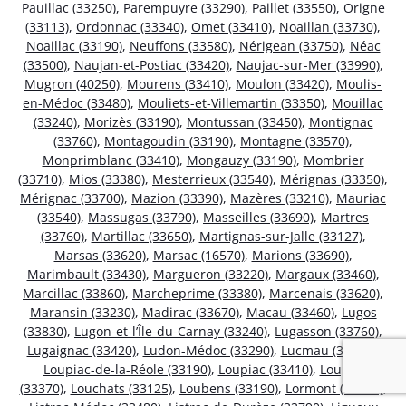
Pauillac (33250)
,
Parempuyre (33290)
,
Paillet (33550)
,
Origne
(33113)
,
Ordonnac (33340)
,
Omet (33410)
,
Noaillan (33730)
,
Noaillac (33190)
,
Neuffons (33580)
,
Nérigean (33750)
,
Néac
(33500)
,
Naujan-et-Postiac (33420)
,
Naujac-sur-Mer (33990)
,
Mugron (40250)
,
Mourens (33410)
,
Moulon (33420)
,
Moulis-
en-Médoc (33480)
,
Mouliets-et-Villemartin (33350)
,
Mouillac
(33240)
,
Morizès (33190)
,
Montussan (33450)
,
Montignac
(33760)
,
Montagoudin (33190)
,
Montagne (33570)
,
Monprimblanc (33410)
,
Mongauzy (33190)
,
Mombrier
(33710)
,
Mios (33380)
,
Mesterrieux (33540)
,
Mérignas (33350)
,
Mérignac (33700)
,
Mazion (33390)
,
Mazères (33210)
,
Mauriac
(33540)
,
Massugas (33790)
,
Masseilles (33690)
,
Martres
(33760)
,
Martillac (33650)
,
Martignas-sur-Jalle (33127)
,
Marsas (33620)
,
Marsac (16570)
,
Marions (33690)
,
Marimbault (33430)
,
Margueron (33220)
,
Margaux (33460)
,
Marcillac (33860)
,
Marcheprime (33380)
,
Marcenais (33620)
,
Maransin (33230)
,
Madirac (33670)
,
Macau (33460)
,
Lugos
(33830)
,
Lugon-et-l’Île-du-Carnay (33240)
,
Lugasson (33760)
,
Lugaignac (33420)
,
Ludon-Médoc (33290)
,
Lucmau (33840)
,
Loupiac-de-la-Réole (33190)
,
Loupiac (33410)
,
Loupes
(33370)
,
Louchats (33125)
,
Loubens (33190)
,
Lormont (33310)
,