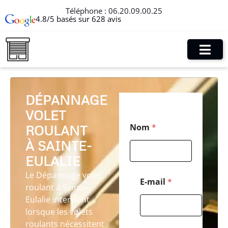
Téléphone :
06.20.09.00.25
4.8/5 basés sur 628 avis
DÉPANNAGE
VOLET
M
Nom
*
ROULANT
e
s
À SAINTE-
s
a
EULALIE
g
Le Dépannage volet
e
E-mail
*
roulant à Sainte-
*
N
Eulalie intervient
o
lorsque les volets
m
roulants nécessitent