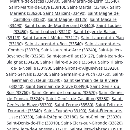
Martin-de-Sescas (33490)
,
Saint-Martin-de-Lerm (33540)
,
Saint-Martin-de-Laye (33910)
,
Saint-Martial (33490)
,
Saint-
Mariens (33620)
,
Saint-Maixant (33490)
,
Saint-Magne-de-
Castillon (33350)
,
Saint-Magne (33125)
,
Saint-Macaire
(33490)
,
Saint-Louis-de-Montferrand (33440)
,
Saint-Loubès
(33450)
,
Saint-Loubert (33210)
,
Saint-Léger-de-Balson
(33113)
,
Saint-Laurent-Médoc (33112)
,
Saint-Laurent-du-Plan
(33190)
,
Saint-Laurent-du-Bois (33540)
,
Saint-Laurent-des-
Combes (33330)
,
Saint-Laurent-d’Arce (33240)
,
Saint-Julien-
Beychevelle (33250)
,
Saint-Jean-d’Illac (33127)
,
Saint-Jean-de-
Blaignac (33420)
,
Saint-Hilaire-du-Bois (33540)
,
Saint-Hilaire-
de-la-Noaille (33190)
,
Saint-Girons-d’Aiguevives (33920)
,
Saint-Gervais (33240)
,
Saint-Germain-du-Puch (33750)
,
Saint-
Germain-d’Esteuil (33340)
,
Saint-Germain-de-la-Rivière
(33240)
,
Saint-Germain-de-Grave (33490)
,
Saint-Genis-du-
Bois (33760)
,
Saint-Genès-de-Lombaud (33670)
,
Saint-Genès-
de-Fronsac (33240)
,
Saint-Genès-de-Castillon (33350)
,
Saint-
Genès-de-Blaye (33390)
,
Saint-Ferme (33580)
,
Saint-Félix-de-
Foncaude (33540)
,
Saint-Exupéry (33190)
,
Saint-Étienne-de-
Lisse (33330)
,
Saint-Estèphe (33180)
,
Saint-Émilion (33330)
,
Saint-Denis-de-Pile (33910)
,
Saint-Ciers-sur-Gironde (33820)
,
Saint-Ciers-de-Canesse (33710)
,
Saint-Ciers-d’Abzac (33910)
,