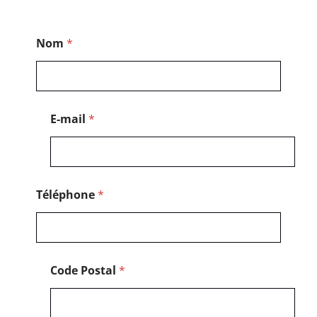
P
Nom
*
o
s
t
a
l
P
E-mail
*
o
s
t
a
l
*
Téléphone
*
Code Postal
*