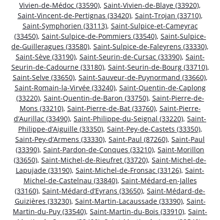
Vivien-de-Médoc (33590)
,
Saint-Vivien-de-Blaye (33920)
,
Saint-Vincent-de-Pertignas (33420)
,
Saint-Trojan (33710)
,
Saint-Symphorien (33113)
,
Saint-Sulpice-et-Cameyrac
(33450)
,
Saint-Sulpice-de-Pommiers (33540)
,
Saint-Sulpice-
de-Guilleragues (33580)
,
Saint-Sulpice-de-Faleyrens (33330)
,
Saint-Sève (33190)
,
Saint-Seurin-de-Cursac (33390)
,
Saint-
Seurin-de-Cadourne (33180)
,
Saint-Seurin-de-Bourg (33710)
,
Saint-Selve (33650)
,
Saint-Sauveur-de-Puynormand (33660)
,
Saint-Romain-la-Virvée (33240)
,
Saint-Quentin-de-Caplong
(33220)
,
Saint-Quentin-de-Baron (33750)
,
Saint-Pierre-de-
Mons (33210)
,
Saint-Pierre-de-Bat (33760)
,
Saint-Pierre-
d’Aurillac (33490)
,
Saint-Philippe-du-Seignal (33220)
,
Saint-
Philippe-d’Aiguille (33350)
,
Saint-Pey-de-Castets (33350)
,
Saint-Pey-d’Armens (33330)
,
Saint-Paul (87260)
,
Saint-Paul
(33390)
,
Saint-Pardon-de-Conques (33210)
,
Saint-Morillon
(33650)
,
Saint-Michel-de-Rieufret (33720)
,
Saint-Michel-de-
Lapujade (33190)
,
Saint-Michel-de-Fronsac (33126)
,
Saint-
Michel-de-Castelnau (33840)
,
Saint-Médard-en-Jalles
(33160)
,
Saint-Médard-d’Eyrans (33650)
,
Saint-Médard-de-
Guizières (33230)
,
Saint-Martin-Lacaussade (33390)
,
Saint-
Martin-du-Puy (33540)
,
Saint-Martin-du-Bois (33910)
,
Saint-