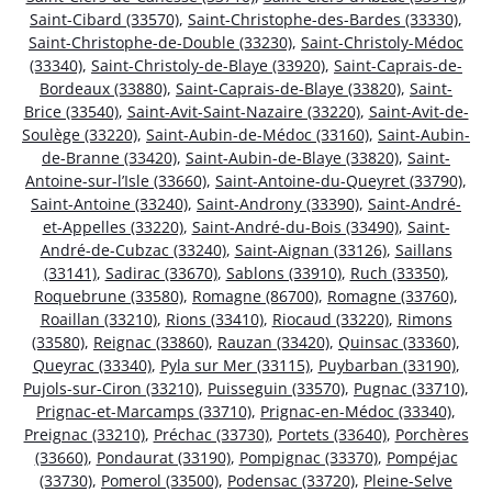
Saint-Cibard (33570)
,
Saint-Christophe-des-Bardes (33330)
,
Saint-Christophe-de-Double (33230)
,
Saint-Christoly-Médoc
(33340)
,
Saint-Christoly-de-Blaye (33920)
,
Saint-Caprais-de-
Bordeaux (33880)
,
Saint-Caprais-de-Blaye (33820)
,
Saint-
Brice (33540)
,
Saint-Avit-Saint-Nazaire (33220)
,
Saint-Avit-de-
Soulège (33220)
,
Saint-Aubin-de-Médoc (33160)
,
Saint-Aubin-
de-Branne (33420)
,
Saint-Aubin-de-Blaye (33820)
,
Saint-
Antoine-sur-l’Isle (33660)
,
Saint-Antoine-du-Queyret (33790)
,
Saint-Antoine (33240)
,
Saint-Androny (33390)
,
Saint-André-
et-Appelles (33220)
,
Saint-André-du-Bois (33490)
,
Saint-
André-de-Cubzac (33240)
,
Saint-Aignan (33126)
,
Saillans
(33141)
,
Sadirac (33670)
,
Sablons (33910)
,
Ruch (33350)
,
Roquebrune (33580)
,
Romagne (86700)
,
Romagne (33760)
,
Roaillan (33210)
,
Rions (33410)
,
Riocaud (33220)
,
Rimons
(33580)
,
Reignac (33860)
,
Rauzan (33420)
,
Quinsac (33360)
,
Queyrac (33340)
,
Pyla sur Mer (33115)
,
Puybarban (33190)
,
Pujols-sur-Ciron (33210)
,
Puisseguin (33570)
,
Pugnac (33710)
,
Prignac-et-Marcamps (33710)
,
Prignac-en-Médoc (33340)
,
Preignac (33210)
,
Préchac (33730)
,
Portets (33640)
,
Porchères
(33660)
,
Pondaurat (33190)
,
Pompignac (33370)
,
Pompéjac
(33730)
,
Pomerol (33500)
,
Podensac (33720)
,
Pleine-Selve