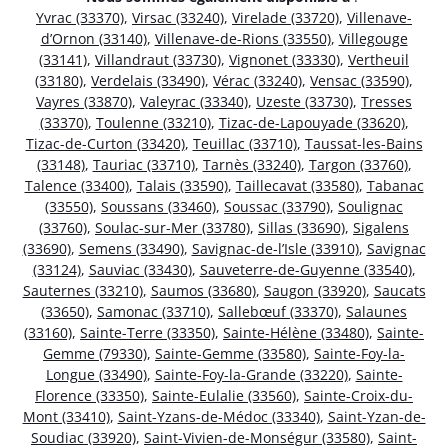
Yvrac (33370)
,
Virsac (33240)
,
Virelade (33720)
,
Villenave-
d’Ornon (33140)
,
Villenave-de-Rions (33550)
,
Villegouge
(33141)
,
Villandraut (33730)
,
Vignonet (33330)
,
Vertheuil
(33180)
,
Verdelais (33490)
,
Vérac (33240)
,
Vensac (33590)
,
Vayres (33870)
,
Valeyrac (33340)
,
Uzeste (33730)
,
Tresses
(33370)
,
Toulenne (33210)
,
Tizac-de-Lapouyade (33620)
,
Tizac-de-Curton (33420)
,
Teuillac (33710)
,
Taussat-les-Bains
(33148)
,
Tauriac (33710)
,
Tarnès (33240)
,
Targon (33760)
,
Talence (33400)
,
Talais (33590)
,
Taillecavat (33580)
,
Tabanac
(33550)
,
Soussans (33460)
,
Soussac (33790)
,
Soulignac
(33760)
,
Soulac-sur-Mer (33780)
,
Sillas (33690)
,
Sigalens
(33690)
,
Semens (33490)
,
Savignac-de-l’Isle (33910)
,
Savignac
(33124)
,
Sauviac (33430)
,
Sauveterre-de-Guyenne (33540)
,
Sauternes (33210)
,
Saumos (33680)
,
Saugon (33920)
,
Saucats
(33650)
,
Samonac (33710)
,
Sallebœuf (33370)
,
Salaunes
(33160)
,
Sainte-Terre (33350)
,
Sainte-Hélène (33480)
,
Sainte-
Gemme (79330)
,
Sainte-Gemme (33580)
,
Sainte-Foy-la-
Longue (33490)
,
Sainte-Foy-la-Grande (33220)
,
Sainte-
Florence (33350)
,
Sainte-Eulalie (33560)
,
Sainte-Croix-du-
Mont (33410)
,
Saint-Yzans-de-Médoc (33340)
,
Saint-Yzan-de-
Soudiac (33920)
,
Saint-Vivien-de-Monségur (33580)
,
Saint-