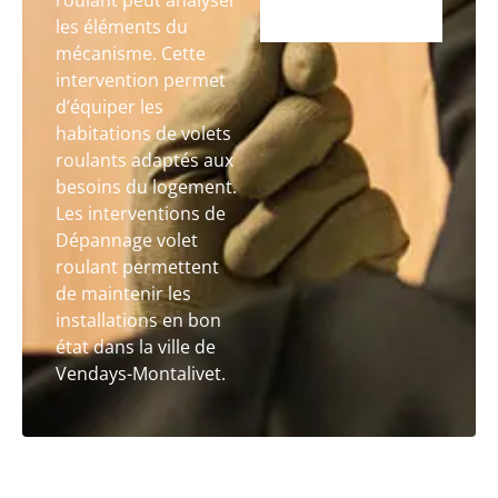
roulant peut analyser
les éléments du
mécanisme. Cette
intervention permet
d’équiper les
habitations de volets
roulants adaptés aux
besoins du logement.
Les interventions de
Dépannage volet
roulant permettent
de maintenir les
installations en bon
état dans la ville de
Vendays-Montalivet.