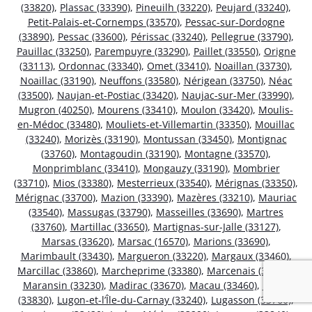
(33820)
,
Plassac (33390)
,
Pineuilh (33220)
,
Peujard (33240)
,
Petit-Palais-et-Cornemps (33570)
,
Pessac-sur-Dordogne
(33890)
,
Pessac (33600)
,
Périssac (33240)
,
Pellegrue (33790)
,
Pauillac (33250)
,
Parempuyre (33290)
,
Paillet (33550)
,
Origne
(33113)
,
Ordonnac (33340)
,
Omet (33410)
,
Noaillan (33730)
,
Noaillac (33190)
,
Neuffons (33580)
,
Nérigean (33750)
,
Néac
(33500)
,
Naujan-et-Postiac (33420)
,
Naujac-sur-Mer (33990)
,
Mugron (40250)
,
Mourens (33410)
,
Moulon (33420)
,
Moulis-
en-Médoc (33480)
,
Mouliets-et-Villemartin (33350)
,
Mouillac
(33240)
,
Morizès (33190)
,
Montussan (33450)
,
Montignac
(33760)
,
Montagoudin (33190)
,
Montagne (33570)
,
Monprimblanc (33410)
,
Mongauzy (33190)
,
Mombrier
(33710)
,
Mios (33380)
,
Mesterrieux (33540)
,
Mérignas (33350)
,
Mérignac (33700)
,
Mazion (33390)
,
Mazères (33210)
,
Mauriac
(33540)
,
Massugas (33790)
,
Masseilles (33690)
,
Martres
(33760)
,
Martillac (33650)
,
Martignas-sur-Jalle (33127)
,
Marsas (33620)
,
Marsac (16570)
,
Marions (33690)
,
Marimbault (33430)
,
Margueron (33220)
,
Margaux (33460)
,
Marcillac (33860)
,
Marcheprime (33380)
,
Marcenais (33620)
,
Maransin (33230)
,
Madirac (33670)
,
Macau (33460)
,
Lugos
(33830)
,
Lugon-et-l’Île-du-Carnay (33240)
,
Lugasson (33760)
,