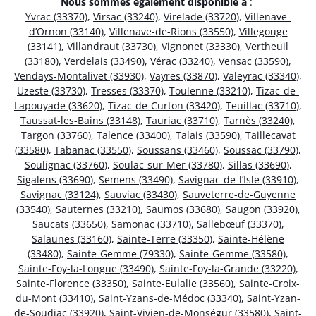
Nous sommes également disponible à
:
Yvrac (33370)
,
Virsac (33240)
,
Virelade (33720)
,
Villenave-
d’Ornon (33140)
,
Villenave-de-Rions (33550)
,
Villegouge
(33141)
,
Villandraut (33730)
,
Vignonet (33330)
,
Vertheuil
(33180)
,
Verdelais (33490)
,
Vérac (33240)
,
Vensac (33590)
,
Vendays-Montalivet (33930)
,
Vayres (33870)
,
Valeyrac (33340)
,
Uzeste (33730)
,
Tresses (33370)
,
Toulenne (33210)
,
Tizac-de-
Lapouyade (33620)
,
Tizac-de-Curton (33420)
,
Teuillac (33710)
,
Taussat-les-Bains (33148)
,
Tauriac (33710)
,
Tarnès (33240)
,
Targon (33760)
,
Talence (33400)
,
Talais (33590)
,
Taillecavat
(33580)
,
Tabanac (33550)
,
Soussans (33460)
,
Soussac (33790)
,
Soulignac (33760)
,
Soulac-sur-Mer (33780)
,
Sillas (33690)
,
Sigalens (33690)
,
Semens (33490)
,
Savignac-de-l’Isle (33910)
,
Savignac (33124)
,
Sauviac (33430)
,
Sauveterre-de-Guyenne
(33540)
,
Sauternes (33210)
,
Saumos (33680)
,
Saugon (33920)
,
Saucats (33650)
,
Samonac (33710)
,
Sallebœuf (33370)
,
Salaunes (33160)
,
Sainte-Terre (33350)
,
Sainte-Hélène
(33480)
,
Sainte-Gemme (79330)
,
Sainte-Gemme (33580)
,
Sainte-Foy-la-Longue (33490)
,
Sainte-Foy-la-Grande (33220)
,
Sainte-Florence (33350)
,
Sainte-Eulalie (33560)
,
Sainte-Croix-
du-Mont (33410)
,
Saint-Yzans-de-Médoc (33340)
,
Saint-Yzan-
de-Soudiac (33920)
,
Saint-Vivien-de-Monségur (33580)
,
Saint-