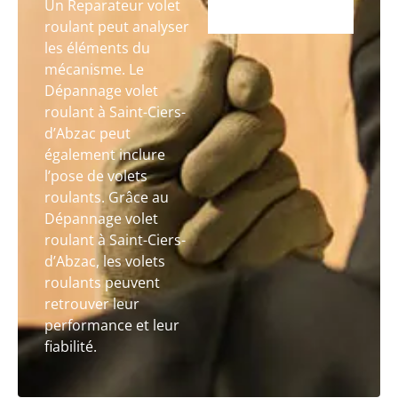
Un Reparateur volet
roulant peut analyser
les éléments du
mécanisme. Le
Dépannage volet
roulant à Saint-Ciers-
d’Abzac peut
également inclure
l’pose de volets
roulants. Grâce au
Dépannage volet
roulant à Saint-Ciers-
d’Abzac, les volets
roulants peuvent
retrouver leur
performance et leur
fiabilité.