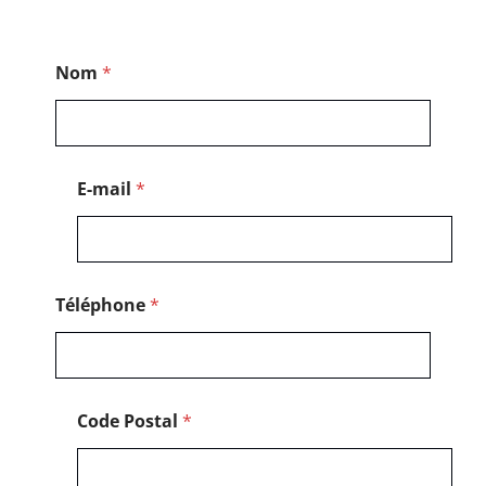
P
Nom
*
o
s
t
a
l
*
E-mail
*
*
Téléphone
*
Code Postal
*