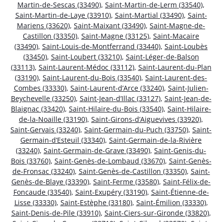
Martin-de-Sescas (33490)
,
Saint-Martin-de-Lerm (33540)
,
Saint-Martin-de-Laye (33910)
,
Saint-Martial (33490)
,
Saint-
Mariens (33620)
,
Saint-Maixant (33490)
,
Saint-Magne-de-
Castillon (33350)
,
Saint-Magne (33125)
,
Saint-Macaire
(33490)
,
Saint-Louis-de-Montferrand (33440)
,
Saint-Loubès
(33450)
,
Saint-Loubert (33210)
,
Saint-Léger-de-Balson
(33113)
,
Saint-Laurent-Médoc (33112)
,
Saint-Laurent-du-Plan
(33190)
,
Saint-Laurent-du-Bois (33540)
,
Saint-Laurent-des-
Combes (33330)
,
Saint-Laurent-d’Arce (33240)
,
Saint-Julien-
Beychevelle (33250)
,
Saint-Jean-d’Illac (33127)
,
Saint-Jean-de-
Blaignac (33420)
,
Saint-Hilaire-du-Bois (33540)
,
Saint-Hilaire-
de-la-Noaille (33190)
,
Saint-Girons-d’Aiguevives (33920)
,
Saint-Gervais (33240)
,
Saint-Germain-du-Puch (33750)
,
Saint-
Germain-d’Esteuil (33340)
,
Saint-Germain-de-la-Rivière
(33240)
,
Saint-Germain-de-Grave (33490)
,
Saint-Genis-du-
Bois (33760)
,
Saint-Genès-de-Lombaud (33670)
,
Saint-Genès-
de-Fronsac (33240)
,
Saint-Genès-de-Castillon (33350)
,
Saint-
Genès-de-Blaye (33390)
,
Saint-Ferme (33580)
,
Saint-Félix-de-
Foncaude (33540)
,
Saint-Exupéry (33190)
,
Saint-Étienne-de-
Lisse (33330)
,
Saint-Estèphe (33180)
,
Saint-Émilion (33330)
,
Saint-Denis-de-Pile (33910)
,
Saint-Ciers-sur-Gironde (33820)
,