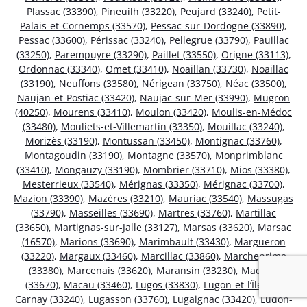
Plassac (33390)
,
Pineuilh (33220)
,
Peujard (33240)
,
Petit-
Palais-et-Cornemps (33570)
,
Pessac-sur-Dordogne (33890)
,
Pessac (33600)
,
Périssac (33240)
,
Pellegrue (33790)
,
Pauillac
(33250)
,
Parempuyre (33290)
,
Paillet (33550)
,
Origne (33113)
,
Ordonnac (33340)
,
Omet (33410)
,
Noaillan (33730)
,
Noaillac
(33190)
,
Neuffons (33580)
,
Nérigean (33750)
,
Néac (33500)
,
Naujan-et-Postiac (33420)
,
Naujac-sur-Mer (33990)
,
Mugron
(40250)
,
Mourens (33410)
,
Moulon (33420)
,
Moulis-en-Médoc
(33480)
,
Mouliets-et-Villemartin (33350)
,
Mouillac (33240)
,
Morizès (33190)
,
Montussan (33450)
,
Montignac (33760)
,
Montagoudin (33190)
,
Montagne (33570)
,
Monprimblanc
(33410)
,
Mongauzy (33190)
,
Mombrier (33710)
,
Mios (33380)
,
Mesterrieux (33540)
,
Mérignas (33350)
,
Mérignac (33700)
,
Mazion (33390)
,
Mazères (33210)
,
Mauriac (33540)
,
Massugas
(33790)
,
Masseilles (33690)
,
Martres (33760)
,
Martillac
(33650)
,
Martignas-sur-Jalle (33127)
,
Marsas (33620)
,
Marsac
(16570)
,
Marions (33690)
,
Marimbault (33430)
,
Margueron
(33220)
,
Margaux (33460)
,
Marcillac (33860)
,
Marcheprime
(33380)
,
Marcenais (33620)
,
Maransin (33230)
,
Madirac
(33670)
,
Macau (33460)
,
Lugos (33830)
,
Lugon-et-l’Île-du-
Carnay (33240)
,
Lugasson (33760)
,
Lugaignac (33420)
,
Ludon-