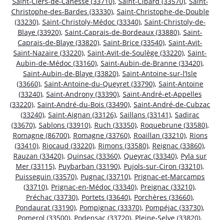
Saint-Ciers-de-Canesse (33710)
,
Saint-Cibard (33570)
,
Saint-
Christophe-des-Bardes (33330)
,
Saint-Christophe-de-Double
(33230)
,
Saint-Christoly-Médoc (33340)
,
Saint-Christoly-de-
Blaye (33920)
,
Saint-Caprais-de-Bordeaux (33880)
,
Saint-
Caprais-de-Blaye (33820)
,
Saint-Brice (33540)
,
Saint-Avit-
Saint-Nazaire (33220)
,
Saint-Avit-de-Soulège (33220)
,
Saint-
Aubin-de-Médoc (33160)
,
Saint-Aubin-de-Branne (33420)
,
Saint-Aubin-de-Blaye (33820)
,
Saint-Antoine-sur-l’Isle
(33660)
,
Saint-Antoine-du-Queyret (33790)
,
Saint-Antoine
(33240)
,
Saint-Androny (33390)
,
Saint-André-et-Appelles
(33220)
,
Saint-André-du-Bois (33490)
,
Saint-André-de-Cubzac
(33240)
,
Saint-Aignan (33126)
,
Saillans (33141)
,
Sadirac
(33670)
,
Sablons (33910)
,
Ruch (33350)
,
Roquebrune (33580)
,
Romagne (86700)
,
Romagne (33760)
,
Roaillan (33210)
,
Rions
(33410)
,
Riocaud (33220)
,
Rimons (33580)
,
Reignac (33860)
,
Rauzan (33420)
,
Quinsac (33360)
,
Queyrac (33340)
,
Pyla sur
Mer (33115)
,
Puybarban (33190)
,
Pujols-sur-Ciron (33210)
,
Puisseguin (33570)
,
Pugnac (33710)
,
Prignac-et-Marcamps
(33710)
,
Prignac-en-Médoc (33340)
,
Preignac (33210)
,
Préchac (33730)
,
Portets (33640)
,
Porchères (33660)
,
Pondaurat (33190)
,
Pompignac (33370)
,
Pompéjac (33730)
,
Pomerol (33500)
,
Podensac (33720)
,
Pleine-Selve (33820)
,