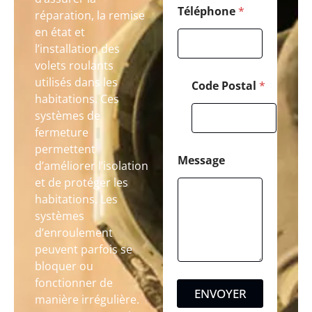
Téléphone
*
réparation, la remise
en état et
l’installation des
volets roulants
utilisés dans les
Code Postal
*
habitations. Ces
systèmes de
fermeture
permettent
Message
d’améliorer l’isolation
et de protéger les
habitations. Les
systèmes
d’enroulement
peuvent parfois se
bloquer ou
fonctionner de
ENVOYER
manière irrégulière.