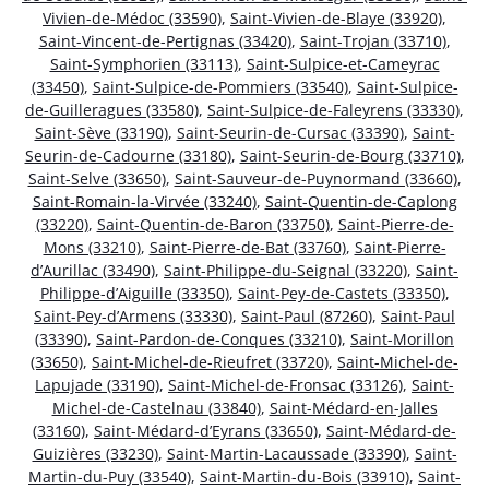
Vivien-de-Médoc (33590)
,
Saint-Vivien-de-Blaye (33920)
,
Saint-Vincent-de-Pertignas (33420)
,
Saint-Trojan (33710)
,
Saint-Symphorien (33113)
,
Saint-Sulpice-et-Cameyrac
(33450)
,
Saint-Sulpice-de-Pommiers (33540)
,
Saint-Sulpice-
de-Guilleragues (33580)
,
Saint-Sulpice-de-Faleyrens (33330)
,
Saint-Sève (33190)
,
Saint-Seurin-de-Cursac (33390)
,
Saint-
Seurin-de-Cadourne (33180)
,
Saint-Seurin-de-Bourg (33710)
,
Saint-Selve (33650)
,
Saint-Sauveur-de-Puynormand (33660)
,
Saint-Romain-la-Virvée (33240)
,
Saint-Quentin-de-Caplong
(33220)
,
Saint-Quentin-de-Baron (33750)
,
Saint-Pierre-de-
Mons (33210)
,
Saint-Pierre-de-Bat (33760)
,
Saint-Pierre-
d’Aurillac (33490)
,
Saint-Philippe-du-Seignal (33220)
,
Saint-
Philippe-d’Aiguille (33350)
,
Saint-Pey-de-Castets (33350)
,
Saint-Pey-d’Armens (33330)
,
Saint-Paul (87260)
,
Saint-Paul
(33390)
,
Saint-Pardon-de-Conques (33210)
,
Saint-Morillon
(33650)
,
Saint-Michel-de-Rieufret (33720)
,
Saint-Michel-de-
Lapujade (33190)
,
Saint-Michel-de-Fronsac (33126)
,
Saint-
Michel-de-Castelnau (33840)
,
Saint-Médard-en-Jalles
(33160)
,
Saint-Médard-d’Eyrans (33650)
,
Saint-Médard-de-
Guizières (33230)
,
Saint-Martin-Lacaussade (33390)
,
Saint-
Martin-du-Puy (33540)
,
Saint-Martin-du-Bois (33910)
,
Saint-