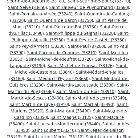
Seurin-de-Cadourne (33180)
,
Saint-Seurin-de-Bourg (33710)
,
Saint-Selve (33650)
,
Saint-Sauveur-de-Puynormand (33660)
,
Saint-Romain-la-Virvée (33240)
,
Saint-Quentin-de-Caplong
(33220)
,
Saint-Quentin-de-Baron (33750)
,
Saint-Pierre-de-
Mons (33210)
,
Saint-Pierre-de-Bat (33760)
,
Saint-Pierre-
d’Aurillac (33490)
,
Saint-Philippe-du-Seignal (33220)
,
Saint-
Philippe-d’Aiguille (33350)
,
Saint-Pey-de-Castets (33350)
,
Saint-Pey-d’Armens (33330)
,
Saint-Paul (87260)
,
Saint-Paul
(33390)
,
Saint-Pardon-de-Conques (33210)
,
Saint-Morillon
(33650)
,
Saint-Michel-de-Rieufret (33720)
,
Saint-Michel-de-
Lapujade (33190)
,
Saint-Michel-de-Fronsac (33126)
,
Saint-
Michel-de-Castelnau (33840)
,
Saint-Médard-en-Jalles
(33160)
,
Saint-Médard-d’Eyrans (33650)
,
Saint-Médard-de-
Guizières (33230)
,
Saint-Martin-Lacaussade (33390)
,
Saint-
Martin-du-Puy (33540)
,
Saint-Martin-du-Bois (33910)
,
Saint-
Martin-de-Sescas (33490)
,
Saint-Martin-de-Lerm (33540)
,
Saint-Martin-de-Laye (33910)
,
Saint-Martial (33490)
,
Saint-
Mariens (33620)
,
Saint-Maixant (33490)
,
Saint-Magne-de-
Castillon (33350)
,
Saint-Magne (33125)
,
Saint-Macaire
(33490)
,
Saint-Louis-de-Montferrand (33440)
,
Saint-Loubès
(33450)
,
Saint-Loubert (33210)
,
Saint-Léger-de-Balson
(33113)
,
Saint-Laurent-Médoc (33112)
,
Saint-Laurent-du-Plan