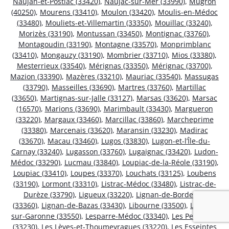
Naujan-et-Postiac (33420)
,
Naujac-sur-Mer (33990)
,
Mugron
(40250)
,
Mourens (33410)
,
Moulon (33420)
,
Moulis-en-Médoc
(33480)
,
Mouliets-et-Villemartin (33350)
,
Mouillac (33240)
,
Morizès (33190)
,
Montussan (33450)
,
Montignac (33760)
,
Montagoudin (33190)
,
Montagne (33570)
,
Monprimblanc
(33410)
,
Mongauzy (33190)
,
Mombrier (33710)
,
Mios (33380)
,
Mesterrieux (33540)
,
Mérignas (33350)
,
Mérignac (33700)
,
Mazion (33390)
,
Mazères (33210)
,
Mauriac (33540)
,
Massugas
(33790)
,
Masseilles (33690)
,
Martres (33760)
,
Martillac
(33650)
,
Martignas-sur-Jalle (33127)
,
Marsas (33620)
,
Marsac
(16570)
,
Marions (33690)
,
Marimbault (33430)
,
Margueron
(33220)
,
Margaux (33460)
,
Marcillac (33860)
,
Marcheprime
(33380)
,
Marcenais (33620)
,
Maransin (33230)
,
Madirac
(33670)
,
Macau (33460)
,
Lugos (33830)
,
Lugon-et-l’Île-du-
Carnay (33240)
,
Lugasson (33760)
,
Lugaignac (33420)
,
Ludon-
Médoc (33290)
,
Lucmau (33840)
,
Loupiac-de-la-Réole (33190)
,
Loupiac (33410)
,
Loupes (33370)
,
Louchats (33125)
,
Loubens
(33190)
,
Lormont (33310)
,
Listrac-Médoc (33480)
,
Listrac-de-
Durèze (33790)
,
Ligueux (33220)
,
Lignan-de-Bordeaux
(33360)
,
Lignan-de-Bazas (33430)
,
Libourne (33500)
,
Lestiac-
sur-Garonne (33550)
,
Lesparre-Médoc (33340)
,
Les Peintures
(33230)
,
Les Lèves-et-Thoumeyragues (33220)
,
Les Esseintes