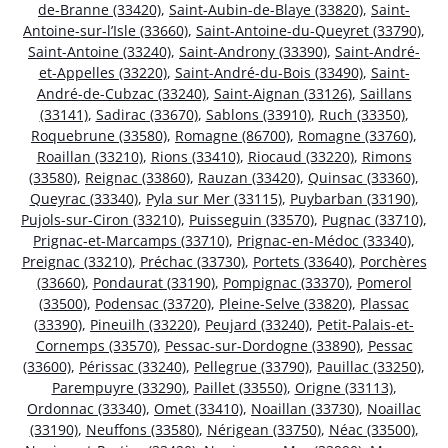
de-Branne (33420)
,
Saint-Aubin-de-Blaye (33820)
,
Saint-
Antoine-sur-l’Isle (33660)
,
Saint-Antoine-du-Queyret (33790)
,
Saint-Antoine (33240)
,
Saint-Androny (33390)
,
Saint-André-
et-Appelles (33220)
,
Saint-André-du-Bois (33490)
,
Saint-
André-de-Cubzac (33240)
,
Saint-Aignan (33126)
,
Saillans
(33141)
,
Sadirac (33670)
,
Sablons (33910)
,
Ruch (33350)
,
Roquebrune (33580)
,
Romagne (86700)
,
Romagne (33760)
,
Roaillan (33210)
,
Rions (33410)
,
Riocaud (33220)
,
Rimons
(33580)
,
Reignac (33860)
,
Rauzan (33420)
,
Quinsac (33360)
,
Queyrac (33340)
,
Pyla sur Mer (33115)
,
Puybarban (33190)
,
Pujols-sur-Ciron (33210)
,
Puisseguin (33570)
,
Pugnac (33710)
,
Prignac-et-Marcamps (33710)
,
Prignac-en-Médoc (33340)
,
Preignac (33210)
,
Préchac (33730)
,
Portets (33640)
,
Porchères
(33660)
,
Pondaurat (33190)
,
Pompignac (33370)
,
Pomerol
(33500)
,
Podensac (33720)
,
Pleine-Selve (33820)
,
Plassac
(33390)
,
Pineuilh (33220)
,
Peujard (33240)
,
Petit-Palais-et-
Cornemps (33570)
,
Pessac-sur-Dordogne (33890)
,
Pessac
(33600)
,
Périssac (33240)
,
Pellegrue (33790)
,
Pauillac (33250)
,
Parempuyre (33290)
,
Paillet (33550)
,
Origne (33113)
,
Ordonnac (33340)
,
Omet (33410)
,
Noaillan (33730)
,
Noaillac
(33190)
,
Neuffons (33580)
,
Nérigean (33750)
,
Néac (33500)
,