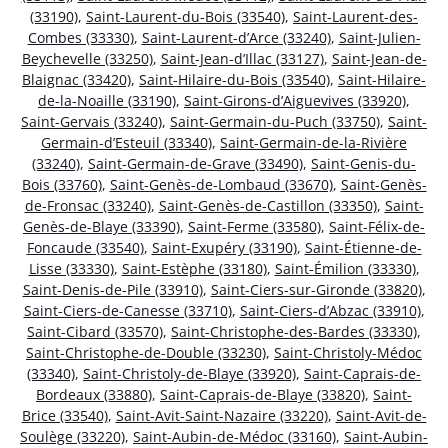
(33190)
,
Saint-Laurent-du-Bois (33540)
,
Saint-Laurent-des-
Combes (33330)
,
Saint-Laurent-d’Arce (33240)
,
Saint-Julien-
Beychevelle (33250)
,
Saint-Jean-d’Illac (33127)
,
Saint-Jean-de-
Blaignac (33420)
,
Saint-Hilaire-du-Bois (33540)
,
Saint-Hilaire-
de-la-Noaille (33190)
,
Saint-Girons-d’Aiguevives (33920)
,
Saint-Gervais (33240)
,
Saint-Germain-du-Puch (33750)
,
Saint-
Germain-d’Esteuil (33340)
,
Saint-Germain-de-la-Rivière
(33240)
,
Saint-Germain-de-Grave (33490)
,
Saint-Genis-du-
Bois (33760)
,
Saint-Genès-de-Lombaud (33670)
,
Saint-Genès-
de-Fronsac (33240)
,
Saint-Genès-de-Castillon (33350)
,
Saint-
Genès-de-Blaye (33390)
,
Saint-Ferme (33580)
,
Saint-Félix-de-
Foncaude (33540)
,
Saint-Exupéry (33190)
,
Saint-Étienne-de-
Lisse (33330)
,
Saint-Estèphe (33180)
,
Saint-Émilion (33330)
,
Saint-Denis-de-Pile (33910)
,
Saint-Ciers-sur-Gironde (33820)
,
Saint-Ciers-de-Canesse (33710)
,
Saint-Ciers-d’Abzac (33910)
,
Saint-Cibard (33570)
,
Saint-Christophe-des-Bardes (33330)
,
Saint-Christophe-de-Double (33230)
,
Saint-Christoly-Médoc
(33340)
,
Saint-Christoly-de-Blaye (33920)
,
Saint-Caprais-de-
Bordeaux (33880)
,
Saint-Caprais-de-Blaye (33820)
,
Saint-
Brice (33540)
,
Saint-Avit-Saint-Nazaire (33220)
,
Saint-Avit-de-
Soulège (33220)
,
Saint-Aubin-de-Médoc (33160)
,
Saint-Aubin-