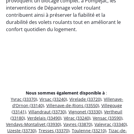
provoquent un blocage complet. à Pompéjac, les
interventions de Dépannage volet roulant
contribuent ainsi à préserver la fiabilité et la
durabilité des volets roulants tout en améliorant le
confort quotidien du logement.
Nous sommes également disponible à
:
Yvrac (33370)
,
Virsac (33240)
,
Virelade (33720)
,
Villenave-
d’Ornon (33140)
,
Villenave-de-Rions (33550)
,
Villegouge
(33141)
,
Villandraut (33730)
,
Vignonet (33330)
,
Vertheuil
(33180)
,
Verdelais (33490)
,
Vérac (33240)
,
Vensac (33590)
,
Vendays-Montalivet (33930)
,
Vayres (33870)
,
Valeyrac (33340)
,
Uzeste (33730)
,
Tresses (33370)
,
Toulenne (33210)
,
Tizac-de-