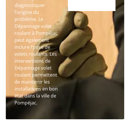
diagnostiquer
l’origine du
problème. Le
Dépannage volet
roulant à Pompéjac
peut également
inclure l’pose de
volets roulants. Les
interventions de
Dépannage volet
roulant permettent
de maintenir les
installations en bon
état dans la ville de
Pompéjac.