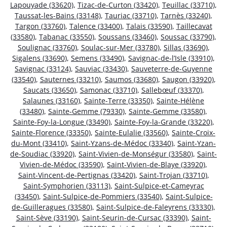
Lapouyade (33620)
,
Tizac-de-Curton (33420)
,
Teuillac (33710)
,
Taussat-les-Bains (33148)
,
Tauriac (33710)
,
Tarnès (33240)
,
Targon (33760)
,
Talence (33400)
,
Talais (33590)
,
Taillecavat
(33580)
,
Tabanac (33550)
,
Soussans (33460)
,
Soussac (33790)
,
Soulignac (33760)
,
Soulac-sur-Mer (33780)
,
Sillas (33690)
,
Sigalens (33690)
,
Semens (33490)
,
Savignac-de-l’Isle (33910)
,
Savignac (33124)
,
Sauviac (33430)
,
Sauveterre-de-Guyenne
(33540)
,
Sauternes (33210)
,
Saumos (33680)
,
Saugon (33920)
,
Saucats (33650)
,
Samonac (33710)
,
Sallebœuf (33370)
,
Salaunes (33160)
,
Sainte-Terre (33350)
,
Sainte-Hélène
(33480)
,
Sainte-Gemme (79330)
,
Sainte-Gemme (33580)
,
Sainte-Foy-la-Longue (33490)
,
Sainte-Foy-la-Grande (33220)
,
Sainte-Florence (33350)
,
Sainte-Eulalie (33560)
,
Sainte-Croix-
du-Mont (33410)
,
Saint-Yzans-de-Médoc (33340)
,
Saint-Yzan-
de-Soudiac (33920)
,
Saint-Vivien-de-Monségur (33580)
,
Saint-
Vivien-de-Médoc (33590)
,
Saint-Vivien-de-Blaye (33920)
,
Saint-Vincent-de-Pertignas (33420)
,
Saint-Trojan (33710)
,
Saint-Symphorien (33113)
,
Saint-Sulpice-et-Cameyrac
(33450)
,
Saint-Sulpice-de-Pommiers (33540)
,
Saint-Sulpice-
de-Guilleragues (33580)
,
Saint-Sulpice-de-Faleyrens (33330)
,
Saint-Sève (33190)
,
Saint-Seurin-de-Cursac (33390)
,
Saint-