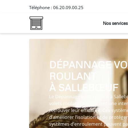
Téléphone :
06.20.09.00.25
Nos services
DÉPANNAGE VO
ROULANT
À SALLEBŒUF
Le Dépannage volet roulant à Sallebœ
volets roulants nécessitent une int
retrouver leur efficacité. Ces syst
d’améliorer l’isolation et de protéger
systèmes d’enroulement peuvent par