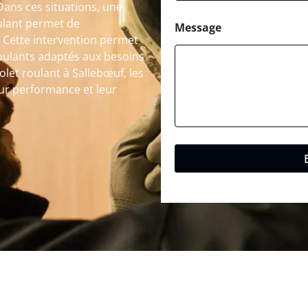
Dans ces situations, une
ulant permet de
Message
. Cette intervention permet
roulants adaptés aux besoins
et roulant à Sallebœuf, les
eur performance et leur