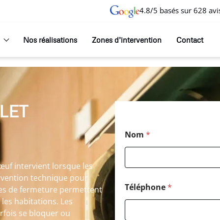
4.8/5 basés sur 628 avi
Nos réalisations
Zones d’intervention
Contact
LET
Nom
*
uf intervient lorsque les
ervention technique pour
Téléphone
*
èmes de fermeture permettent
 les habitations. Les
fois se bloquer ou