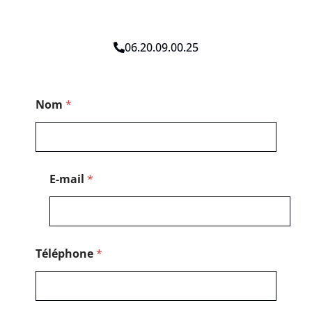
06.20.09.00.25
M
Nom
*
e
s
s
a
g
e
E-mail
*
*
E
-
m
a
i
Téléphone
*
l