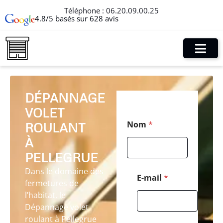
Téléphone :
06.20.09.00.25
4.8/5 basés sur 628 avis
DÉPANNAGE
VOLET
N
Nom
*
ROULANT
o
m
À
T
é
PELLEGRUE
l
Dans le domaine des
é
E-mail
*
fermetures de
p
h
l’habitat, le
o
Dépannage volet
n
roulant à Pellegrue
e