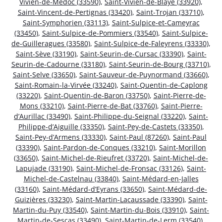
Vivien-de-Médoc (33590)
,
Saint-Vivien-de-Blaye (33920)
,
Saint-Vincent-de-Pertignas (33420)
,
Saint-Trojan (33710)
,
Saint-Symphorien (33113)
,
Saint-Sulpice-et-Cameyrac
(33450)
,
Saint-Sulpice-de-Pommiers (33540)
,
Saint-Sulpice-
de-Guilleragues (33580)
,
Saint-Sulpice-de-Faleyrens (33330)
,
Saint-Sève (33190)
,
Saint-Seurin-de-Cursac (33390)
,
Saint-
Seurin-de-Cadourne (33180)
,
Saint-Seurin-de-Bourg (33710)
,
Saint-Selve (33650)
,
Saint-Sauveur-de-Puynormand (33660)
,
Saint-Romain-la-Virvée (33240)
,
Saint-Quentin-de-Caplong
(33220)
,
Saint-Quentin-de-Baron (33750)
,
Saint-Pierre-de-
Mons (33210)
,
Saint-Pierre-de-Bat (33760)
,
Saint-Pierre-
d’Aurillac (33490)
,
Saint-Philippe-du-Seignal (33220)
,
Saint-
Philippe-d’Aiguille (33350)
,
Saint-Pey-de-Castets (33350)
,
Saint-Pey-d’Armens (33330)
,
Saint-Paul (87260)
,
Saint-Paul
(33390)
,
Saint-Pardon-de-Conques (33210)
,
Saint-Morillon
(33650)
,
Saint-Michel-de-Rieufret (33720)
,
Saint-Michel-de-
Lapujade (33190)
,
Saint-Michel-de-Fronsac (33126)
,
Saint-
Michel-de-Castelnau (33840)
,
Saint-Médard-en-Jalles
(33160)
,
Saint-Médard-d’Eyrans (33650)
,
Saint-Médard-de-
Guizières (33230)
,
Saint-Martin-Lacaussade (33390)
,
Saint-
Martin-du-Puy (33540)
,
Saint-Martin-du-Bois (33910)
,
Saint-
Martin-de-Sescas (33490)
,
Saint-Martin-de-Lerm (33540)
,