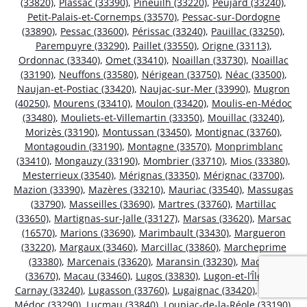
(33820)
,
Plassac (33390)
,
Pineuilh (33220)
,
Peujard (33240)
,
Petit-Palais-et-Cornemps (33570)
,
Pessac-sur-Dordogne
(33890)
,
Pessac (33600)
,
Périssac (33240)
,
Pauillac (33250)
,
Parempuyre (33290)
,
Paillet (33550)
,
Origne (33113)
,
Ordonnac (33340)
,
Omet (33410)
,
Noaillan (33730)
,
Noaillac
(33190)
,
Neuffons (33580)
,
Nérigean (33750)
,
Néac (33500)
,
Naujan-et-Postiac (33420)
,
Naujac-sur-Mer (33990)
,
Mugron
(40250)
,
Mourens (33410)
,
Moulon (33420)
,
Moulis-en-Médoc
(33480)
,
Mouliets-et-Villemartin (33350)
,
Mouillac (33240)
,
Morizès (33190)
,
Montussan (33450)
,
Montignac (33760)
,
Montagoudin (33190)
,
Montagne (33570)
,
Monprimblanc
(33410)
,
Mongauzy (33190)
,
Mombrier (33710)
,
Mios (33380)
,
Mesterrieux (33540)
,
Mérignas (33350)
,
Mérignac (33700)
,
Mazion (33390)
,
Mazères (33210)
,
Mauriac (33540)
,
Massugas
(33790)
,
Masseilles (33690)
,
Martres (33760)
,
Martillac
(33650)
,
Martignas-sur-Jalle (33127)
,
Marsas (33620)
,
Marsac
(16570)
,
Marions (33690)
,
Marimbault (33430)
,
Margueron
(33220)
,
Margaux (33460)
,
Marcillac (33860)
,
Marcheprime
(33380)
,
Marcenais (33620)
,
Maransin (33230)
,
Madirac
(33670)
,
Macau (33460)
,
Lugos (33830)
,
Lugon-et-l’Île-du-
Carnay (33240)
,
Lugasson (33760)
,
Lugaignac (33420)
,
Ludon-
Médoc (33290)
,
Lucmau (33840)
,
Loupiac-de-la-Réole (33190)
,