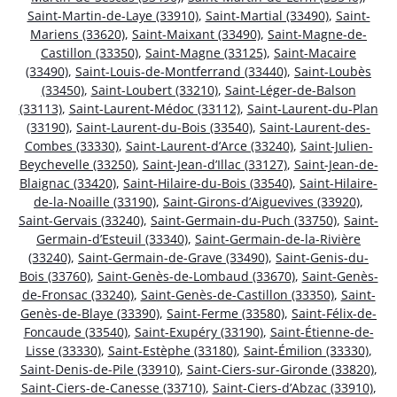
Saint-Martin-de-Laye (33910)
,
Saint-Martial (33490)
,
Saint-
Mariens (33620)
,
Saint-Maixant (33490)
,
Saint-Magne-de-
Castillon (33350)
,
Saint-Magne (33125)
,
Saint-Macaire
(33490)
,
Saint-Louis-de-Montferrand (33440)
,
Saint-Loubès
(33450)
,
Saint-Loubert (33210)
,
Saint-Léger-de-Balson
(33113)
,
Saint-Laurent-Médoc (33112)
,
Saint-Laurent-du-Plan
(33190)
,
Saint-Laurent-du-Bois (33540)
,
Saint-Laurent-des-
Combes (33330)
,
Saint-Laurent-d’Arce (33240)
,
Saint-Julien-
Beychevelle (33250)
,
Saint-Jean-d’Illac (33127)
,
Saint-Jean-de-
Blaignac (33420)
,
Saint-Hilaire-du-Bois (33540)
,
Saint-Hilaire-
de-la-Noaille (33190)
,
Saint-Girons-d’Aiguevives (33920)
,
Saint-Gervais (33240)
,
Saint-Germain-du-Puch (33750)
,
Saint-
Germain-d’Esteuil (33340)
,
Saint-Germain-de-la-Rivière
(33240)
,
Saint-Germain-de-Grave (33490)
,
Saint-Genis-du-
Bois (33760)
,
Saint-Genès-de-Lombaud (33670)
,
Saint-Genès-
de-Fronsac (33240)
,
Saint-Genès-de-Castillon (33350)
,
Saint-
Genès-de-Blaye (33390)
,
Saint-Ferme (33580)
,
Saint-Félix-de-
Foncaude (33540)
,
Saint-Exupéry (33190)
,
Saint-Étienne-de-
Lisse (33330)
,
Saint-Estèphe (33180)
,
Saint-Émilion (33330)
,
Saint-Denis-de-Pile (33910)
,
Saint-Ciers-sur-Gironde (33820)
,
Saint-Ciers-de-Canesse (33710)
,
Saint-Ciers-d’Abzac (33910)
,