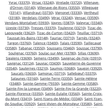
Yvrac (33370)
,
Virsac (33240)
,
Virelade (33720)
,
Villenave-
d’Ornon (33140)
,
Villenave-de-Rions (33550)
,
Villegouge
(33141)
,
Villandraut (33730)
,
Vignonet (33330)
,
Vertheuil
(33180)
,
Verdelais (33490)
,
Vérac (33240)
,
Vensac (33590)
,
Vendays-Montalivet (33930)
,
Vayres (33870)
,
Valeyrac (33340)
,
Uzeste (33730)
,
Tresses (33370)
,
Toulenne (33210)
,
Tizac-de-
Lapouyade (33620)
,
Tizac-de-Curton (33420)
,
Teuillac (33710)
,
Taussat-les-Bains (33148)
,
Tauriac (33710)
,
Tarnès (33240)
,
Targon (33760)
,
Talence (33400)
,
Talais (33590)
,
Taillecavat
(33580)
,
Tabanac (33550)
,
Soussans (33460)
,
Soussac (33790)
,
Soulignac (33760)
,
Soulac-sur-Mer (33780)
,
Sillas (33690)
,
Sigalens (33690)
,
Semens (33490)
,
Savignac-de-l’Isle (33910)
,
Savignac (33124)
,
Sauviac (33430)
,
Sauveterre-de-Guyenne
(33540)
,
Sauternes (33210)
,
Saumos (33680)
,
Saugon (33920)
,
Saucats (33650)
,
Samonac (33710)
,
Sallebœuf (33370)
,
Salaunes (33160)
,
Sainte-Terre (33350)
,
Sainte-Hélène
(33480)
,
Sainte-Gemme (79330)
,
Sainte-Gemme (33580)
,
Sainte-Foy-la-Longue (33490)
,
Sainte-Foy-la-Grande (33220)
,
Sainte-Florence (33350)
,
Sainte-Eulalie (33560)
,
Sainte-Croix-
du-Mont (33410)
,
Saint-Yzans-de-Médoc (33340)
,
Saint-Yzan-
de-Soudiac (33920)
,
Saint-Vivien-de-Monségur (33580)
,
Saint-