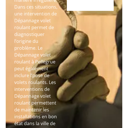
manière irrégulière.
Dans ces situations,
une intervention de
Dépannage volet
roulant permet de
diagnostiquer
l’origine du
problème. Le
Dépannage volet
roulant à Pellegrue
peut également
inclure l’pose de
volets roulants. Les
interventions de
Dépannage volet
roulant permettent
de maintenir les
installations en bon
état dans la ville de