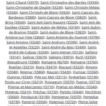
Saint-Cibard (33570)
,
Saint-Christophe-des-Bardes (33330)
,
Saint-Christophe-de-Double (33230)
,
Saint-Christoly-Médoc
(33340)
,
Saint-Christoly-de-Blaye (33920)
,
Saint-Caprais-de-
Bordeaux (33880)
,
Saint-Caprais-de-Blaye (33820)
,
Saint-
Brice (33540)
,
Saint-Avit-Saint-Nazaire (33220)
,
Saint-Avit-de-
Soulège (33220)
,
Saint-Aubin-de-Médoc (33160)
,
Saint-Aubin-
de-Branne (33420)
,
Saint-Aubin-de-Blaye (33820)
,
Saint-
Antoine-sur-l’Isle (33660)
,
Saint-Antoine-du-Queyret (33790)
,
Saint-Antoine (33240)
,
Saint-Androny (33390)
,
Saint-André-
et-Appelles (33220)
,
Saint-André-du-Bois (33490)
,
Saint-
André-de-Cubzac (33240)
,
Saint-Aignan (33126)
,
Saillans
(33141)
,
Sadirac (33670)
,
Sablons (33910)
,
Ruch (33350)
,
Roquebrune (33580)
,
Romagne (86700)
,
Romagne (33760)
,
Roaillan (33210)
,
Rions (33410)
,
Riocaud (33220)
,
Rimons
(33580)
,
Reignac (33860)
,
Rauzan (33420)
,
Quinsac (33360)
,
Queyrac (33340)
,
Pyla sur Mer (33115)
,
Puybarban (33190)
,
Pujols-sur-Ciron (33210)
,
Puisseguin (33570)
,
Pugnac (33710)
,
Prignac-et-Marcamps (33710)
,
Prignac-en-Médoc (33340)
,
Preignac (33210)
,
Préchac (33730)
,
Portets (33640)
,
Porchères
(33660)
,
Pondaurat (33190)
,
Pompignac (33370)
,
Pompéjac
(33730)
,
Pomerol (33500)
,
Podensac (33720)
,
Pleine-Selve