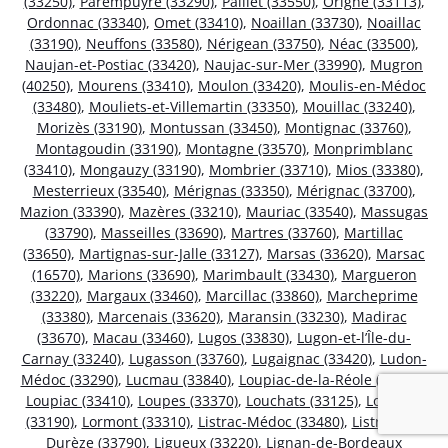
(33250)
,
Parempuyre (33290)
,
Paillet (33550)
,
Origne (33113)
,
Ordonnac (33340)
,
Omet (33410)
,
Noaillan (33730)
,
Noaillac
(33190)
,
Neuffons (33580)
,
Nérigean (33750)
,
Néac (33500)
,
Naujan-et-Postiac (33420)
,
Naujac-sur-Mer (33990)
,
Mugron
(40250)
,
Mourens (33410)
,
Moulon (33420)
,
Moulis-en-Médoc
(33480)
,
Mouliets-et-Villemartin (33350)
,
Mouillac (33240)
,
Morizès (33190)
,
Montussan (33450)
,
Montignac (33760)
,
Montagoudin (33190)
,
Montagne (33570)
,
Monprimblanc
(33410)
,
Mongauzy (33190)
,
Mombrier (33710)
,
Mios (33380)
,
Mesterrieux (33540)
,
Mérignas (33350)
,
Mérignac (33700)
,
Mazion (33390)
,
Mazères (33210)
,
Mauriac (33540)
,
Massugas
(33790)
,
Masseilles (33690)
,
Martres (33760)
,
Martillac
(33650)
,
Martignas-sur-Jalle (33127)
,
Marsas (33620)
,
Marsac
(16570)
,
Marions (33690)
,
Marimbault (33430)
,
Margueron
(33220)
,
Margaux (33460)
,
Marcillac (33860)
,
Marcheprime
(33380)
,
Marcenais (33620)
,
Maransin (33230)
,
Madirac
(33670)
,
Macau (33460)
,
Lugos (33830)
,
Lugon-et-l’Île-du-
Carnay (33240)
,
Lugasson (33760)
,
Lugaignac (33420)
,
Ludon-
Médoc (33290)
,
Lucmau (33840)
,
Loupiac-de-la-Réole (33190)
,
Loupiac (33410)
,
Loupes (33370)
,
Louchats (33125)
,
Loubens
(33190)
,
Lormont (33310)
,
Listrac-Médoc (33480)
,
Listrac-de-
Durèze (33790)
,
Ligueux (33220)
,
Lignan-de-Bordeaux