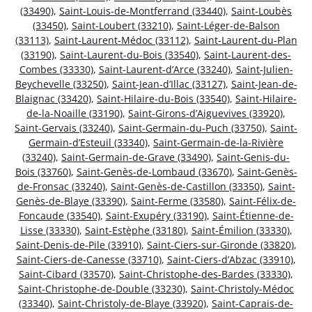
(33490)
,
Saint-Louis-de-Montferrand (33440)
,
Saint-Loubès
(33450)
,
Saint-Loubert (33210)
,
Saint-Léger-de-Balson
(33113)
,
Saint-Laurent-Médoc (33112)
,
Saint-Laurent-du-Plan
(33190)
,
Saint-Laurent-du-Bois (33540)
,
Saint-Laurent-des-
Combes (33330)
,
Saint-Laurent-d’Arce (33240)
,
Saint-Julien-
Beychevelle (33250)
,
Saint-Jean-d’Illac (33127)
,
Saint-Jean-de-
Blaignac (33420)
,
Saint-Hilaire-du-Bois (33540)
,
Saint-Hilaire-
de-la-Noaille (33190)
,
Saint-Girons-d’Aiguevives (33920)
,
Saint-Gervais (33240)
,
Saint-Germain-du-Puch (33750)
,
Saint-
Germain-d’Esteuil (33340)
,
Saint-Germain-de-la-Rivière
(33240)
,
Saint-Germain-de-Grave (33490)
,
Saint-Genis-du-
Bois (33760)
,
Saint-Genès-de-Lombaud (33670)
,
Saint-Genès-
de-Fronsac (33240)
,
Saint-Genès-de-Castillon (33350)
,
Saint-
Genès-de-Blaye (33390)
,
Saint-Ferme (33580)
,
Saint-Félix-de-
Foncaude (33540)
,
Saint-Exupéry (33190)
,
Saint-Étienne-de-
Lisse (33330)
,
Saint-Estèphe (33180)
,
Saint-Émilion (33330)
,
Saint-Denis-de-Pile (33910)
,
Saint-Ciers-sur-Gironde (33820)
,
Saint-Ciers-de-Canesse (33710)
,
Saint-Ciers-d’Abzac (33910)
,
Saint-Cibard (33570)
,
Saint-Christophe-des-Bardes (33330)
,
Saint-Christophe-de-Double (33230)
,
Saint-Christoly-Médoc
(33340)
,
Saint-Christoly-de-Blaye (33920)
,
Saint-Caprais-de-