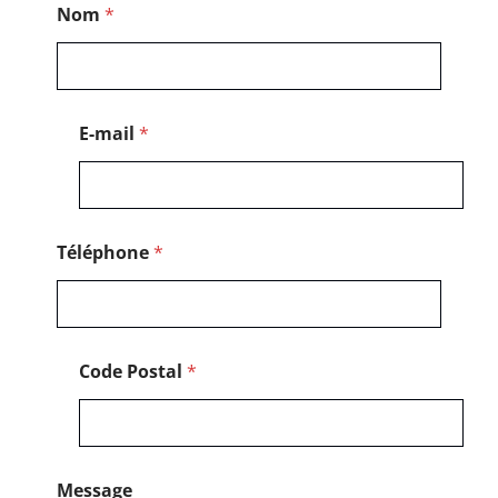
Nom
*
*
P
o
s
t
a
E-mail
*
l
Téléphone
*
Code Postal
*
Message