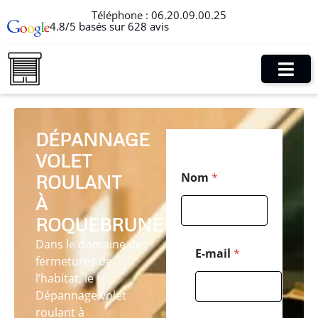
Téléphone :
06.20.09.00.25
4.8/5 basés sur 628 avis
DÉPANNAGE
VOLET
*
Nom
*
ROULANT
*
*
À
ROQUEBRUNE
Dans le domaine des
E-mail
*
fermetures de
l’habitat, le
Dépannage volet
roulant à