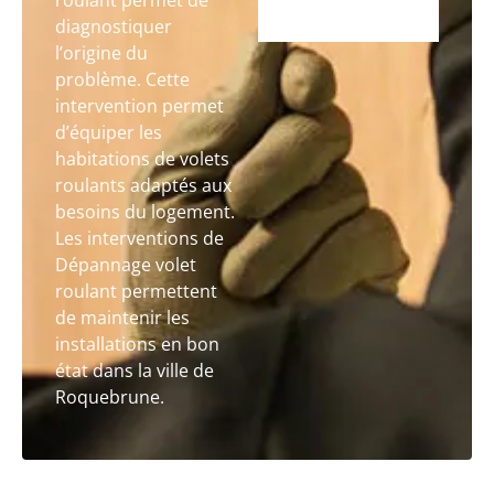
roulant permet de
diagnostiquer
l’origine du
problème. Cette
intervention permet
d’équiper les
habitations de volets
roulants adaptés aux
besoins du logement.
Les interventions de
Dépannage volet
roulant permettent
de maintenir les
installations en bon
état dans la ville de
Roquebrune.