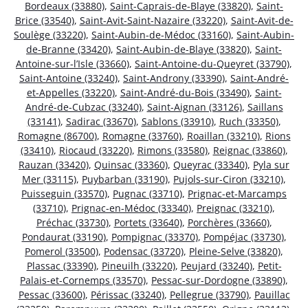
Bordeaux (33880)
,
Saint-Caprais-de-Blaye (33820)
,
Saint-
Brice (33540)
,
Saint-Avit-Saint-Nazaire (33220)
,
Saint-Avit-de-
Soulège (33220)
,
Saint-Aubin-de-Médoc (33160)
,
Saint-Aubin-
de-Branne (33420)
,
Saint-Aubin-de-Blaye (33820)
,
Saint-
Antoine-sur-l’Isle (33660)
,
Saint-Antoine-du-Queyret (33790)
,
Saint-Antoine (33240)
,
Saint-Androny (33390)
,
Saint-André-
et-Appelles (33220)
,
Saint-André-du-Bois (33490)
,
Saint-
André-de-Cubzac (33240)
,
Saint-Aignan (33126)
,
Saillans
(33141)
,
Sadirac (33670)
,
Sablons (33910)
,
Ruch (33350)
,
Romagne (86700)
,
Romagne (33760)
,
Roaillan (33210)
,
Rions
(33410)
,
Riocaud (33220)
,
Rimons (33580)
,
Reignac (33860)
,
Rauzan (33420)
,
Quinsac (33360)
,
Queyrac (33340)
,
Pyla sur
Mer (33115)
,
Puybarban (33190)
,
Pujols-sur-Ciron (33210)
,
Puisseguin (33570)
,
Pugnac (33710)
,
Prignac-et-Marcamps
(33710)
,
Prignac-en-Médoc (33340)
,
Preignac (33210)
,
Préchac (33730)
,
Portets (33640)
,
Porchères (33660)
,
Pondaurat (33190)
,
Pompignac (33370)
,
Pompéjac (33730)
,
Pomerol (33500)
,
Podensac (33720)
,
Pleine-Selve (33820)
,
Plassac (33390)
,
Pineuilh (33220)
,
Peujard (33240)
,
Petit-
Palais-et-Cornemps (33570)
,
Pessac-sur-Dordogne (33890)
,
Pessac (33600)
,
Périssac (33240)
,
Pellegrue (33790)
,
Pauillac