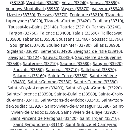
(33180)
,
Verdelais (33490)
,
Vérac (33240)
,
Vensac (33590)
,
Vendays-Montalivet (33930)
,
Vayres (33870)
,
Valeyrac (33340)
,
Uzeste (33730)
,
Tresses (33370)
,
Toulenne (33210)
,
Tizac-de-
Lapouyade (33620)
,
Tizac-de-Curton (33420)
,
Teuillac (33710)
,
Taussat-les-Bains (33148)
,
Tauriac (33710)
,
Tarnès (33240)
,
Targon (33760)
,
Talence (33400)
,
Talais (33590)
,
Taillecavat
(33580)
,
Tabanac (33550)
,
Soussans (33460)
,
Soussac (33790)
,
Soulignac (33760)
,
Soulac-sur-Mer (33780)
,
Sillas (33690)
,
Sigalens (33690)
,
Semens (33490)
,
Savignac-de-l’Isle (33910)
,
Savignac (33124)
,
Sauviac (33430)
,
Sauveterre-de-Guyenne
(33540)
,
Sauternes (33210)
,
Saumos (33680)
,
Saugon (33920)
,
Saucats (33650)
,
Samonac (33710)
,
Sallebœuf (33370)
,
Salaunes (33160)
,
Sainte-Terre (33350)
,
Sainte-Hélène
(33480)
,
Sainte-Gemme (79330)
,
Sainte-Gemme (33580)
,
Sainte-Foy-la-Longue (33490)
,
Sainte-Foy-la-Grande (33220)
,
Sainte-Florence (33350)
,
Sainte-Eulalie (33560)
,
Sainte-Croix-
du-Mont (33410)
,
Saint-Yzans-de-Médoc (33340)
,
Saint-Yzan-
de-Soudiac (33920)
,
Saint-Vivien-de-Monségur (33580)
,
Saint-
Vivien-de-Médoc (33590)
,
Saint-Vivien-de-Blaye (33920)
,
Saint-Vincent-de-Pertignas (33420)
,
Saint-Trojan (33710)
,
Saint-Symphorien (33113)
,
Saint-Sulpice-et-Cameyrac