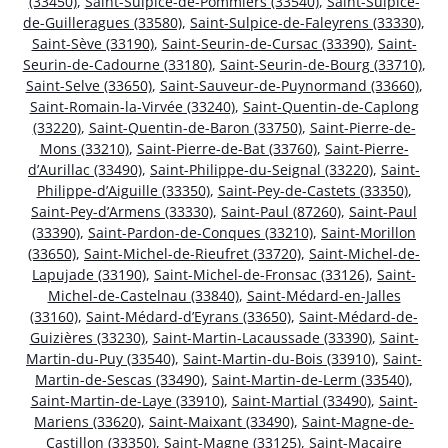
(33450)
,
Saint-Sulpice-de-Pommiers (33540)
,
Saint-Sulpice-
de-Guilleragues (33580)
,
Saint-Sulpice-de-Faleyrens (33330)
,
Saint-Sève (33190)
,
Saint-Seurin-de-Cursac (33390)
,
Saint-
Seurin-de-Cadourne (33180)
,
Saint-Seurin-de-Bourg (33710)
,
Saint-Selve (33650)
,
Saint-Sauveur-de-Puynormand (33660)
,
Saint-Romain-la-Virvée (33240)
,
Saint-Quentin-de-Caplong
(33220)
,
Saint-Quentin-de-Baron (33750)
,
Saint-Pierre-de-
Mons (33210)
,
Saint-Pierre-de-Bat (33760)
,
Saint-Pierre-
d’Aurillac (33490)
,
Saint-Philippe-du-Seignal (33220)
,
Saint-
Philippe-d’Aiguille (33350)
,
Saint-Pey-de-Castets (33350)
,
Saint-Pey-d’Armens (33330)
,
Saint-Paul (87260)
,
Saint-Paul
(33390)
,
Saint-Pardon-de-Conques (33210)
,
Saint-Morillon
(33650)
,
Saint-Michel-de-Rieufret (33720)
,
Saint-Michel-de-
Lapujade (33190)
,
Saint-Michel-de-Fronsac (33126)
,
Saint-
Michel-de-Castelnau (33840)
,
Saint-Médard-en-Jalles
(33160)
,
Saint-Médard-d’Eyrans (33650)
,
Saint-Médard-de-
Guizières (33230)
,
Saint-Martin-Lacaussade (33390)
,
Saint-
Martin-du-Puy (33540)
,
Saint-Martin-du-Bois (33910)
,
Saint-
Martin-de-Sescas (33490)
,
Saint-Martin-de-Lerm (33540)
,
Saint-Martin-de-Laye (33910)
,
Saint-Martial (33490)
,
Saint-
Mariens (33620)
,
Saint-Maixant (33490)
,
Saint-Magne-de-
Castillon (33350)
,
Saint-Magne (33125)
,
Saint-Macaire