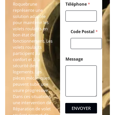
Roquebrune
Téléphone
*
représente une
solution adaptée
pour maintenir les
volets roulants en
Code Postal
*
bon état de
fonctionnement. Les
volets roulants
participent au
Message
confort et à la
sécurité des
logements. Les
pièces mécaniques
peuvent subir une
usure progressive.
Dans ces situations,
une intervention de
ENVOYER
Réparation de volet