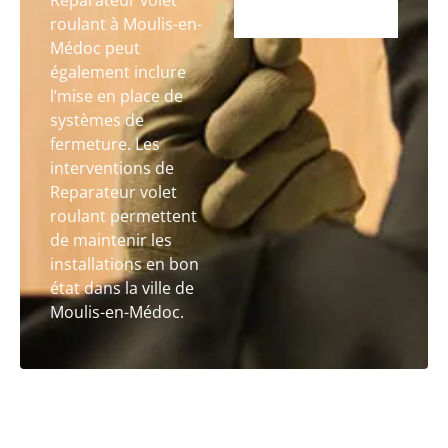
Reparateur volet
roulant à Moulis-en-
Médoc peut
également inclure
l’mise en place de
systèmes de
fermeture. Les
interventions de
Reparateur volet
roulant permettent
de maintenir les
installations en bon
état dans la ville de
Moulis-en-Médoc.