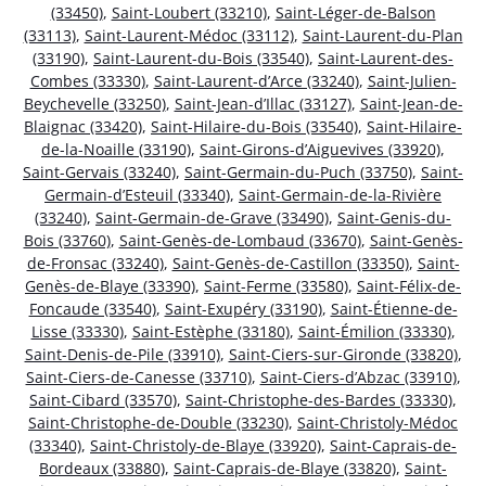
(33450)
,
Saint-Loubert (33210)
,
Saint-Léger-de-Balson
(33113)
,
Saint-Laurent-Médoc (33112)
,
Saint-Laurent-du-Plan
(33190)
,
Saint-Laurent-du-Bois (33540)
,
Saint-Laurent-des-
Combes (33330)
,
Saint-Laurent-d’Arce (33240)
,
Saint-Julien-
Beychevelle (33250)
,
Saint-Jean-d’Illac (33127)
,
Saint-Jean-de-
Blaignac (33420)
,
Saint-Hilaire-du-Bois (33540)
,
Saint-Hilaire-
de-la-Noaille (33190)
,
Saint-Girons-d’Aiguevives (33920)
,
Saint-Gervais (33240)
,
Saint-Germain-du-Puch (33750)
,
Saint-
Germain-d’Esteuil (33340)
,
Saint-Germain-de-la-Rivière
(33240)
,
Saint-Germain-de-Grave (33490)
,
Saint-Genis-du-
Bois (33760)
,
Saint-Genès-de-Lombaud (33670)
,
Saint-Genès-
de-Fronsac (33240)
,
Saint-Genès-de-Castillon (33350)
,
Saint-
Genès-de-Blaye (33390)
,
Saint-Ferme (33580)
,
Saint-Félix-de-
Foncaude (33540)
,
Saint-Exupéry (33190)
,
Saint-Étienne-de-
Lisse (33330)
,
Saint-Estèphe (33180)
,
Saint-Émilion (33330)
,
Saint-Denis-de-Pile (33910)
,
Saint-Ciers-sur-Gironde (33820)
,
Saint-Ciers-de-Canesse (33710)
,
Saint-Ciers-d’Abzac (33910)
,
Saint-Cibard (33570)
,
Saint-Christophe-des-Bardes (33330)
,
Saint-Christophe-de-Double (33230)
,
Saint-Christoly-Médoc
(33340)
,
Saint-Christoly-de-Blaye (33920)
,
Saint-Caprais-de-
Bordeaux (33880)
,
Saint-Caprais-de-Blaye (33820)
,
Saint-