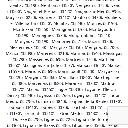
Noaillac (33190)
,
Neuffons (33580)
,
Nérigean (33750)
,
Néac
(33500)
,
Naujan-et-Postiac (33420)
,
Naujac-sur-Mer (33990)
,
Mugron (40250)
,
Mourens (33410)
,
Moulon (33420)
,
Mouliets-
et-Villemartin (33350)
,
Mouillac (33240)
,
Morizès (33190)
,
Montussan (33450)
,
Montignac (33760)
,
Montagoudin
(33190)
,
Montagne (33570)
,
Monprimblanc (33410)
,
Mongauzy (33190)
,
Mombrier (33710)
,
Mios (33380)
,
Mesterrieux (33540)
,
Mérignas (33350)
,
Mérignac (33700)
,
Mazion (33390)
,
Mazères (33210)
,
Mauriac (33540)
,
Massugas
(33790)
,
Masseilles (33690)
,
Martres (33760)
,
Martillac
(33650)
,
Martignas-sur-Jalle (33127)
,
Marsas (33620)
,
Marsac
(16570)
,
Marions (33690)
,
Marimbault (33430)
,
Margueron
(33220)
,
Margaux (33460)
,
Marcillac (33860)
,
Marcheprime
(33380)
,
Marcenais (33620)
,
Maransin (33230)
,
Madirac
(33670)
,
Macau (33460)
,
Lugos (33830)
,
Lugon-et-l’Île-du-
Carnay (33240)
,
Lugasson (33760)
,
Lugaignac (33420)
,
Ludon-
Médoc (33290)
,
Lucmau (33840)
,
Loupiac-de-la-Réole (33190)
,
Loupiac (33410)
,
Loupes (33370)
,
Louchats (33125)
,
Loubens
(33190)
,
Lormont (33310)
,
Listrac-Médoc (33480)
,
Listrac-de-
Durèze (33790)
,
Ligueux (33220)
,
Lignan-de-Bordeaux
(33360)
,
Lignan-de-Bazas (33430)
,
Libourne (33500)
,
Lestiac-