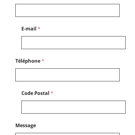
o
d
e
P
o
E-mail
*
s
t
a
l
Téléphone
*
Code Postal
*
Message