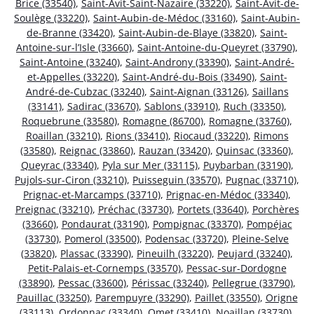
Brice (33540)
,
Saint-Avit-Saint-Nazaire (33220)
,
Saint-Avit-de-
Soulège (33220)
,
Saint-Aubin-de-Médoc (33160)
,
Saint-Aubin-
de-Branne (33420)
,
Saint-Aubin-de-Blaye (33820)
,
Saint-
Antoine-sur-l’Isle (33660)
,
Saint-Antoine-du-Queyret (33790)
,
Saint-Antoine (33240)
,
Saint-Androny (33390)
,
Saint-André-
et-Appelles (33220)
,
Saint-André-du-Bois (33490)
,
Saint-
André-de-Cubzac (33240)
,
Saint-Aignan (33126)
,
Saillans
(33141)
,
Sadirac (33670)
,
Sablons (33910)
,
Ruch (33350)
,
Roquebrune (33580)
,
Romagne (86700)
,
Romagne (33760)
,
Roaillan (33210)
,
Rions (33410)
,
Riocaud (33220)
,
Rimons
(33580)
,
Reignac (33860)
,
Rauzan (33420)
,
Quinsac (33360)
,
Queyrac (33340)
,
Pyla sur Mer (33115)
,
Puybarban (33190)
,
Pujols-sur-Ciron (33210)
,
Puisseguin (33570)
,
Pugnac (33710)
,
Prignac-et-Marcamps (33710)
,
Prignac-en-Médoc (33340)
,
Preignac (33210)
,
Préchac (33730)
,
Portets (33640)
,
Porchères
(33660)
,
Pondaurat (33190)
,
Pompignac (33370)
,
Pompéjac
(33730)
,
Pomerol (33500)
,
Podensac (33720)
,
Pleine-Selve
(33820)
,
Plassac (33390)
,
Pineuilh (33220)
,
Peujard (33240)
,
Petit-Palais-et-Cornemps (33570)
,
Pessac-sur-Dordogne
(33890)
,
Pessac (33600)
,
Périssac (33240)
,
Pellegrue (33790)
,
Pauillac (33250)
,
Parempuyre (33290)
,
Paillet (33550)
,
Origne
(33113)
,
Ordonnac (33340)
,
Omet (33410)
,
Noaillan (33730)
,