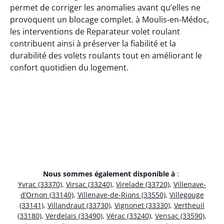
permet de corriger les anomalies avant qu’elles ne
provoquent un blocage complet. à Moulis-en-Médoc,
les interventions de Reparateur volet roulant
contribuent ainsi à préserver la fiabilité et la
durabilité des volets roulants tout en améliorant le
confort quotidien du logement.
Nous sommes également disponible à
:
Yvrac (33370)
,
Virsac (33240)
,
Virelade (33720)
,
Villenave-
d’Ornon (33140)
,
Villenave-de-Rions (33550)
,
Villegouge
(33141)
,
Villandraut (33730)
,
Vignonet (33330)
,
Vertheuil
(33180)
,
Verdelais (33490)
,
Vérac (33240)
,
Vensac (33590)
,