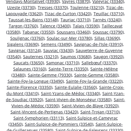
Vendays-Montalivet (33930)
,
Vayres (33870)
,
Valeyrac (33340)
,
Uzeste (33730)
,
Tresses (33370)
,
Toulenne (33210)
,
Tizac-de-
Lapouyade (33620)
,
Tizac-de-Curton (33420)
,
Teuillac (33710)
,
Taussat-les-Bains (33148)
,
Tauriac (33710)
,
Tarnès (33240)
,
Targon (33760)
,
Talence (33400)
,
Talais (33590)
,
Taillecavat
(33580)
,
Tabanac (33550)
,
Soussans (33460)
,
Soussac (33790)
,
Soulignac (33760)
,
Soulac-sur-Mer (33780)
,
Sillas (33690)
,
Sigalens (33690)
,
Semens (33490)
,
Savignac-de-l’Isle (33910)
,
Savignac (33124)
,
Sauviac (33430)
,
Sauveterre-de-Guyenne
(33540)
,
Sauternes (33210)
,
Saumos (33680)
,
Saugon (33920)
,
Saucats (33650)
,
Samonac (33710)
,
Sallebœuf (33370)
,
Salaunes (33160)
,
Sainte-Terre (33350)
,
Sainte-Hélène
(33480)
,
Sainte-Gemme (79330)
,
Sainte-Gemme (33580)
,
Sainte-Foy-la-Longue (33490)
,
Sainte-Foy-la-Grande (33220)
,
Sainte-Florence (33350)
,
Sainte-Eulalie (33560)
,
Sainte-Croix-
du-Mont (33410)
,
Saint-Yzans-de-Médoc (33340)
,
Saint-Yzan-
de-Soudiac (33920)
,
Saint-Vivien-de-Monségur (33580)
,
Saint-
Vivien-de-Médoc (33590)
,
Saint-Vivien-de-Blaye (33920)
,
Saint-Vincent-de-Pertignas (33420)
,
Saint-Trojan (33710)
,
Saint-Symphorien (33113)
,
Saint-Sulpice-et-Cameyrac
(33450)
,
Saint-Sulpice-de-Pommiers (33540)
,
Saint-Sulpice-
de-Guilleragues (33580)
,
Saint-Sulpice-de-Faleyrens (33330)
,