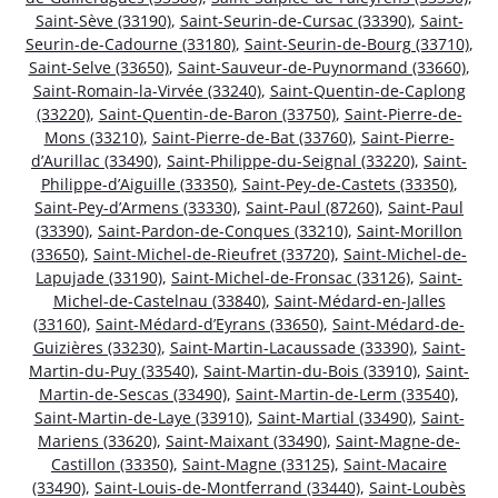
Saint-Sève (33190)
,
Saint-Seurin-de-Cursac (33390)
,
Saint-
Seurin-de-Cadourne (33180)
,
Saint-Seurin-de-Bourg (33710)
,
Saint-Selve (33650)
,
Saint-Sauveur-de-Puynormand (33660)
,
Saint-Romain-la-Virvée (33240)
,
Saint-Quentin-de-Caplong
(33220)
,
Saint-Quentin-de-Baron (33750)
,
Saint-Pierre-de-
Mons (33210)
,
Saint-Pierre-de-Bat (33760)
,
Saint-Pierre-
d’Aurillac (33490)
,
Saint-Philippe-du-Seignal (33220)
,
Saint-
Philippe-d’Aiguille (33350)
,
Saint-Pey-de-Castets (33350)
,
Saint-Pey-d’Armens (33330)
,
Saint-Paul (87260)
,
Saint-Paul
(33390)
,
Saint-Pardon-de-Conques (33210)
,
Saint-Morillon
(33650)
,
Saint-Michel-de-Rieufret (33720)
,
Saint-Michel-de-
Lapujade (33190)
,
Saint-Michel-de-Fronsac (33126)
,
Saint-
Michel-de-Castelnau (33840)
,
Saint-Médard-en-Jalles
(33160)
,
Saint-Médard-d’Eyrans (33650)
,
Saint-Médard-de-
Guizières (33230)
,
Saint-Martin-Lacaussade (33390)
,
Saint-
Martin-du-Puy (33540)
,
Saint-Martin-du-Bois (33910)
,
Saint-
Martin-de-Sescas (33490)
,
Saint-Martin-de-Lerm (33540)
,
Saint-Martin-de-Laye (33910)
,
Saint-Martial (33490)
,
Saint-
Mariens (33620)
,
Saint-Maixant (33490)
,
Saint-Magne-de-
Castillon (33350)
,
Saint-Magne (33125)
,
Saint-Macaire
(33490)
,
Saint-Louis-de-Montferrand (33440)
,
Saint-Loubès