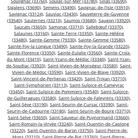
Soulignac (33760)
,
Soulac-sur-Mer (33780)
,
Sillas (33690)
,
Sigalens (33690)
,
Semens (33490)
,
Savignac-de-l’Isle (33910)
,
Savignac (33124)
,
Sauviac (33430)
,
Sauveterre-de-Guyenne
(33540)
,
Sauternes (33210)
,
Saumos (33680)
,
Saugon (33920)
,
Saucats (33650)
,
Samonac (33710)
,
Sallebœuf (33370)
,
Salaunes (33160)
,
Sainte-Terre (33350)
,
Sainte-Hélène
(33480)
,
Sainte-Gemme (79330)
,
Sainte-Gemme (33580)
,
Sainte-Foy-la-Longue (33490)
,
Sainte-Foy-la-Grande (33220)
,
Sainte-Florence (33350)
,
Sainte-Eulalie (33560)
,
Sainte-Croix-
du-Mont (33410)
,
Saint-Yzans-de-Médoc (33340)
,
Saint-Yzan-
de-Soudiac (33920)
,
Saint-Vivien-de-Monségur (33580)
,
Saint-
Vivien-de-Médoc (33590)
,
Saint-Vivien-de-Blaye (33920)
,
Saint-Vincent-de-Pertignas (33420)
,
Saint-Trojan (33710)
,
Saint-Symphorien (33113)
,
Saint-Sulpice-et-Cameyrac
(33450)
,
Saint-Sulpice-de-Pommiers (33540)
,
Saint-Sulpice-
de-Guilleragues (33580)
,
Saint-Sulpice-de-Faleyrens (33330)
,
Saint-Sève (33190)
,
Saint-Seurin-de-Cursac (33390)
,
Saint-
Seurin-de-Cadourne (33180)
,
Saint-Seurin-de-Bourg (33710)
,
Saint-Selve (33650)
,
Saint-Sauveur-de-Puynormand (33660)
,
Saint-Romain-la-Virvée (33240)
,
Saint-Quentin-de-Caplong
(33220)
,
Saint-Quentin-de-Baron (33750)
,
Saint-Pierre-de-
Mons (33210)
,
Saint-Pierre-de-Bat (33760)
,
Saint-Pierre-