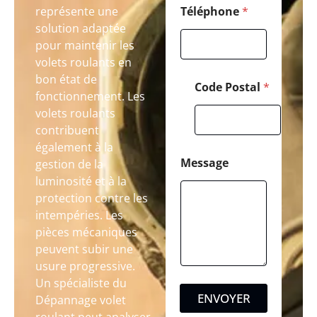
représente une
Téléphone
*
solution adaptée
pour maintenir les
volets roulants en
bon état de
Code Postal
*
fonctionnement. Les
volets roulants
contribuent
également à la
Message
gestion de la
luminosité et à la
protection contre les
intempéries. Les
pièces mécaniques
peuvent subir une
usure progressive.
Un spécialiste du
ENVOYER
Dépannage volet