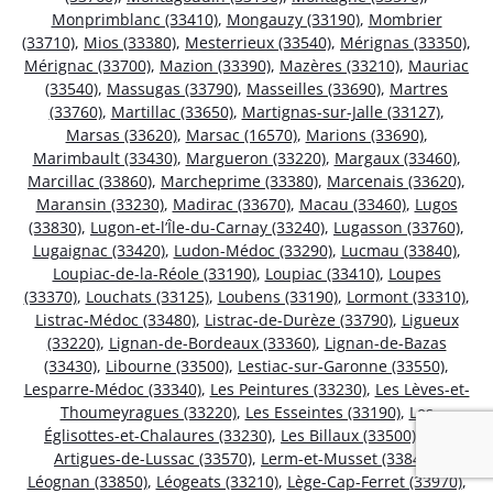
Monprimblanc (33410)
,
Mongauzy (33190)
,
Mombrier
(33710)
,
Mios (33380)
,
Mesterrieux (33540)
,
Mérignas (33350)
,
Mérignac (33700)
,
Mazion (33390)
,
Mazères (33210)
,
Mauriac
(33540)
,
Massugas (33790)
,
Masseilles (33690)
,
Martres
(33760)
,
Martillac (33650)
,
Martignas-sur-Jalle (33127)
,
Marsas (33620)
,
Marsac (16570)
,
Marions (33690)
,
Marimbault (33430)
,
Margueron (33220)
,
Margaux (33460)
,
Marcillac (33860)
,
Marcheprime (33380)
,
Marcenais (33620)
,
Maransin (33230)
,
Madirac (33670)
,
Macau (33460)
,
Lugos
(33830)
,
Lugon-et-l’Île-du-Carnay (33240)
,
Lugasson (33760)
,
Lugaignac (33420)
,
Ludon-Médoc (33290)
,
Lucmau (33840)
,
Loupiac-de-la-Réole (33190)
,
Loupiac (33410)
,
Loupes
(33370)
,
Louchats (33125)
,
Loubens (33190)
,
Lormont (33310)
,
Listrac-Médoc (33480)
,
Listrac-de-Durèze (33790)
,
Ligueux
(33220)
,
Lignan-de-Bordeaux (33360)
,
Lignan-de-Bazas
(33430)
,
Libourne (33500)
,
Lestiac-sur-Garonne (33550)
,
Lesparre-Médoc (33340)
,
Les Peintures (33230)
,
Les Lèves-et-
Thoumeyragues (33220)
,
Les Esseintes (33190)
,
Les
Églisottes-et-Chalaures (33230)
,
Les Billaux (33500)
,
Les
Artigues-de-Lussac (33570)
,
Lerm-et-Musset (33840)
,
Léognan (33850)
,
Léogeats (33210)
,
Lège-Cap-Ferret (33970)
,