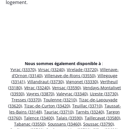
logement.
Nous sommes également disponible à
:
Yvrac (33370)
,
Virsac (33240)
,
Virelade (33720)
,
Villenave-
d’Ornon (33140)
,
Villenave-de-Rions (33550)
,
Villegouge
(33141)
,
Villandraut (33730)
,
Vignonet (33330)
,
Vertheuil
(33180)
,
Vérac (33240)
,
Vensac (33590)
,
Vendays-Montalivet
(33930)
,
Vayres (33870)
,
Valeyrac (33340)
,
Uzeste (33730)
,
Tresses (33370)
,
Toulenne (33210)
,
Tizac-de-Lapouyade
(33620)
,
Tizac-de-Curton (33420)
,
Teuillac (33710)
,
Taussat-
les-Bains (33148)
,
Tauriac (33710)
,
Tarnès (33240)
,
Targon
(33760)
,
Talence (33400)
,
Talais (33590)
,
Taillecavat (33580)
,
Tabanac (33550)
,
Soussans (33460)
,
Soussac (33790)
,