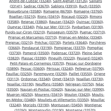
André-de-Cubzac (33240)
,
Saint-Aignan (33126)
,
Saillans
(33141)
,
Sadirac (33670)
,
Sablons (33910)
,
Ruch (33350)
,
Roquebrune (33580)
,
Romagne (86700)
,
Romagne (33760)
,
Roaillan (33210)
,
Rions (33410)
,
Riocaud (33220)
,
Rimons
(33580)
,
Reignac (33860)
,
Rauzan (33420)
,
Quinsac (33360)
,
Queyrac (33340)
,
Pyla sur Mer (33115)
,
Puybarban (33190)
,
Pujols-sur-Ciron (33210)
,
Puisseguin (33570)
,
Pugnac (33710)
,
Prignac-et-Marcamps (33710)
,
Prignac-en-Médoc (33340)
,
Preignac (33210)
,
Préchac (33730)
,
Portets (33640)
,
Porchères
(33660)
,
Pondaurat (33190)
,
Pompignac (33370)
,
Pompéjac
(33730)
,
Pomerol (33500)
,
Podensac (33720)
,
Pleine-Selve
(33820)
,
Plassac (33390)
,
Pineuilh (33220)
,
Peujard (33240)
,
Petit-Palais-et-Cornemps (33570)
,
Pessac-sur-Dordogne
(33890)
,
Pessac (33600)
,
Périssac (33240)
,
Pellegrue (33790)
,
Pauillac (33250)
,
Parempuyre (33290)
,
Paillet (33550)
,
Origne
(33113)
,
Ordonnac (33340)
,
Omet (33410)
,
Noaillan (33730)
,
Noaillac (33190)
,
Neuffons (33580)
,
Nérigean (33750)
,
Néac
(33500)
,
Naujan-et-Postiac (33420)
,
Naujac-sur-Mer (33990)
,
Mugron (40250)
,
Mourens (33410)
,
Moulon (33420)
,
Moulis-
en-Médoc (33480)
,
Mouliets-et-Villemartin (33350)
,
Mouillac
(33240)
,
Morizès (33190)
,
Montussan (33450)
,
Montignac
(33760)
,
Montagoudin (33190)
,
Montagne (33570)
,