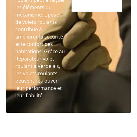
roulant peut analyser
les éléments du
mécanisme. L’pose
de volets roulants
contribue à
améliorer la sécurité
et le confort des
habitations. Grâce au
Reparateur volet
roulant à Verdelais,
les volets roulants
peuvent retrouver
leur performance et
leur fiabilité.