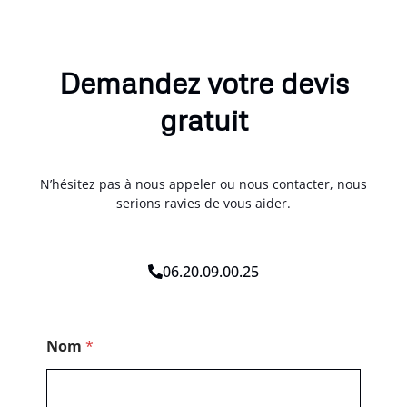
Demandez votre devis
gratuit
N’hésitez pas à nous appeler ou nous contacter, nous
serions ravies de vous aider.
06.20.09.00.25
C
Nom
*
o
d
e
*