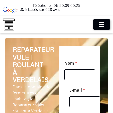
Téléphone :
06.20.09.00.25
4.8/5 basés sur 628 avis
REPARATEUR
VOLET
M
Nom
*
ROULANT
e
s
À
s
a
VERDELAIS
g
Dans le domaine des
e
E-mail
*
fermetures de
*
*
l’habitat, le
Reparateur volet
roulant à Verdelais