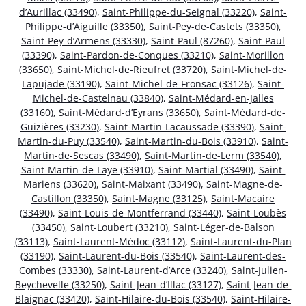
d’Aurillac (33490)
,
Saint-Philippe-du-Seignal (33220)
,
Saint-
Philippe-d’Aiguille (33350)
,
Saint-Pey-de-Castets (33350)
,
Saint-Pey-d’Armens (33330)
,
Saint-Paul (87260)
,
Saint-Paul
(33390)
,
Saint-Pardon-de-Conques (33210)
,
Saint-Morillon
(33650)
,
Saint-Michel-de-Rieufret (33720)
,
Saint-Michel-de-
Lapujade (33190)
,
Saint-Michel-de-Fronsac (33126)
,
Saint-
Michel-de-Castelnau (33840)
,
Saint-Médard-en-Jalles
(33160)
,
Saint-Médard-d’Eyrans (33650)
,
Saint-Médard-de-
Guizières (33230)
,
Saint-Martin-Lacaussade (33390)
,
Saint-
Martin-du-Puy (33540)
,
Saint-Martin-du-Bois (33910)
,
Saint-
Martin-de-Sescas (33490)
,
Saint-Martin-de-Lerm (33540)
,
Saint-Martin-de-Laye (33910)
,
Saint-Martial (33490)
,
Saint-
Mariens (33620)
,
Saint-Maixant (33490)
,
Saint-Magne-de-
Castillon (33350)
,
Saint-Magne (33125)
,
Saint-Macaire
(33490)
,
Saint-Louis-de-Montferrand (33440)
,
Saint-Loubès
(33450)
,
Saint-Loubert (33210)
,
Saint-Léger-de-Balson
(33113)
,
Saint-Laurent-Médoc (33112)
,
Saint-Laurent-du-Plan
(33190)
,
Saint-Laurent-du-Bois (33540)
,
Saint-Laurent-des-
Combes (33330)
,
Saint-Laurent-d’Arce (33240)
,
Saint-Julien-
Beychevelle (33250)
,
Saint-Jean-d’Illac (33127)
,
Saint-Jean-de-
Blaignac (33420)
,
Saint-Hilaire-du-Bois (33540)
,
Saint-Hilaire-