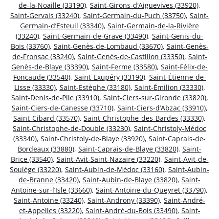
de-la-Noaille (33190)
,
Saint-Girons-d’Aiguevives (33920)
,
Saint-Gervais (33240)
,
Saint-Germain-du-Puch (33750)
,
Saint-
Germain-d’Esteuil (33340)
,
Saint-Germain-de-la-Rivière
(33240)
,
Saint-Germain-de-Grave (33490)
,
Saint-Genis-du-
Bois (33760)
,
Saint-Genès-de-Lombaud (33670)
,
Saint-Genès-
de-Fronsac (33240)
,
Saint-Genès-de-Castillon (33350)
,
Saint-
Genès-de-Blaye (33390)
,
Saint-Ferme (33580)
,
Saint-Félix-de-
Foncaude (33540)
,
Saint-Exupéry (33190)
,
Saint-Étienne-de-
Lisse (33330)
,
Saint-Estèphe (33180)
,
Saint-Émilion (33330)
,
Saint-Denis-de-Pile (33910)
,
Saint-Ciers-sur-Gironde (33820)
,
Saint-Ciers-de-Canesse (33710)
,
Saint-Ciers-d’Abzac (33910)
,
Saint-Cibard (33570)
,
Saint-Christophe-des-Bardes (33330)
,
Saint-Christophe-de-Double (33230)
,
Saint-Christoly-Médoc
(33340)
,
Saint-Christoly-de-Blaye (33920)
,
Saint-Caprais-de-
Bordeaux (33880)
,
Saint-Caprais-de-Blaye (33820)
,
Saint-
Brice (33540)
,
Saint-Avit-Saint-Nazaire (33220)
,
Saint-Avit-de-
Soulège (33220)
,
Saint-Aubin-de-Médoc (33160)
,
Saint-Aubin-
de-Branne (33420)
,
Saint-Aubin-de-Blaye (33820)
,
Saint-
Antoine-sur-l’Isle (33660)
,
Saint-Antoine-du-Queyret (33790)
,
Saint-Antoine (33240)
,
Saint-Androny (33390)
,
Saint-André-
et-Appelles (33220)
,
Saint-André-du-Bois (33490)
,
Saint-