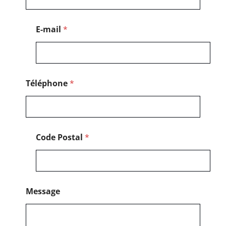
P
o
s
E-mail
*
t
a
l
*
Téléphone
*
Code Postal
*
Message