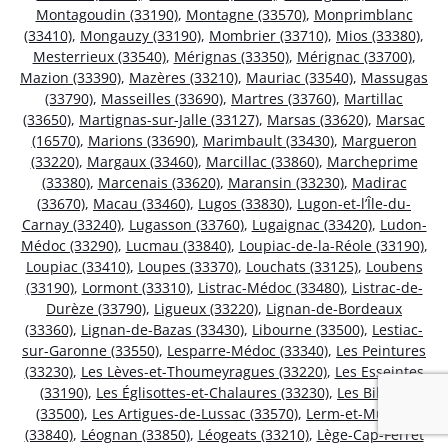
Montagoudin (33190)
,
Montagne (33570)
,
Monprimblanc
(33410)
,
Mongauzy (33190)
,
Mombrier (33710)
,
Mios (33380)
,
Mesterrieux (33540)
,
Mérignas (33350)
,
Mérignac (33700)
,
Mazion (33390)
,
Mazères (33210)
,
Mauriac (33540)
,
Massugas
(33790)
,
Masseilles (33690)
,
Martres (33760)
,
Martillac
(33650)
,
Martignas-sur-Jalle (33127)
,
Marsas (33620)
,
Marsac
(16570)
,
Marions (33690)
,
Marimbault (33430)
,
Margueron
(33220)
,
Margaux (33460)
,
Marcillac (33860)
,
Marcheprime
(33380)
,
Marcenais (33620)
,
Maransin (33230)
,
Madirac
(33670)
,
Macau (33460)
,
Lugos (33830)
,
Lugon-et-l’Île-du-
Carnay (33240)
,
Lugasson (33760)
,
Lugaignac (33420)
,
Ludon-
Médoc (33290)
,
Lucmau (33840)
,
Loupiac-de-la-Réole (33190)
,
Loupiac (33410)
,
Loupes (33370)
,
Louchats (33125)
,
Loubens
(33190)
,
Lormont (33310)
,
Listrac-Médoc (33480)
,
Listrac-de-
Durèze (33790)
,
Ligueux (33220)
,
Lignan-de-Bordeaux
(33360)
,
Lignan-de-Bazas (33430)
,
Libourne (33500)
,
Lestiac-
sur-Garonne (33550)
,
Lesparre-Médoc (33340)
,
Les Peintures
(33230)
,
Les Lèves-et-Thoumeyragues (33220)
,
Les Esseintes
(33190)
,
Les Églisottes-et-Chalaures (33230)
,
Les Billaux
(33500)
,
Les Artigues-de-Lussac (33570)
,
Lerm-et-Musset
(33840)
,
Léognan (33850)
,
Léogeats (33210)
,
Lège-Cap-Ferret