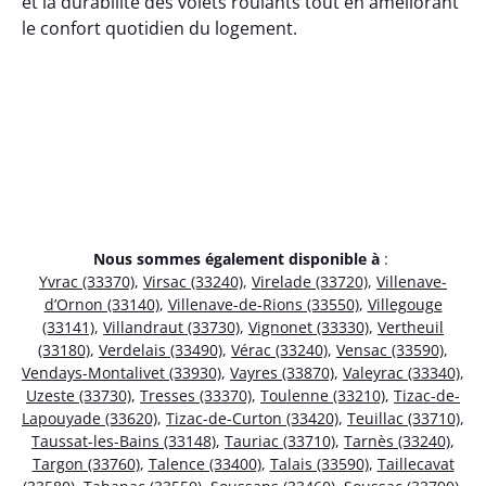
et la durabilité des volets roulants tout en améliorant
le confort quotidien du logement.
Nous sommes également disponible à
:
Yvrac (33370)
,
Virsac (33240)
,
Virelade (33720)
,
Villenave-
d’Ornon (33140)
,
Villenave-de-Rions (33550)
,
Villegouge
(33141)
,
Villandraut (33730)
,
Vignonet (33330)
,
Vertheuil
(33180)
,
Verdelais (33490)
,
Vérac (33240)
,
Vensac (33590)
,
Vendays-Montalivet (33930)
,
Vayres (33870)
,
Valeyrac (33340)
,
Uzeste (33730)
,
Tresses (33370)
,
Toulenne (33210)
,
Tizac-de-
Lapouyade (33620)
,
Tizac-de-Curton (33420)
,
Teuillac (33710)
,
Taussat-les-Bains (33148)
,
Tauriac (33710)
,
Tarnès (33240)
,
Targon (33760)
,
Talence (33400)
,
Talais (33590)
,
Taillecavat