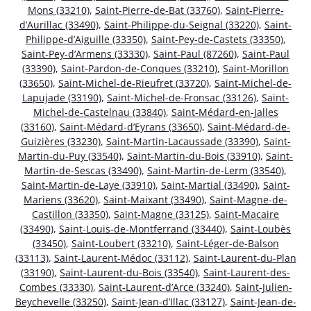
Mons (33210)
,
Saint-Pierre-de-Bat (33760)
,
Saint-Pierre-
d’Aurillac (33490)
,
Saint-Philippe-du-Seignal (33220)
,
Saint-
Philippe-d’Aiguille (33350)
,
Saint-Pey-de-Castets (33350)
,
Saint-Pey-d’Armens (33330)
,
Saint-Paul (87260)
,
Saint-Paul
(33390)
,
Saint-Pardon-de-Conques (33210)
,
Saint-Morillon
(33650)
,
Saint-Michel-de-Rieufret (33720)
,
Saint-Michel-de-
Lapujade (33190)
,
Saint-Michel-de-Fronsac (33126)
,
Saint-
Michel-de-Castelnau (33840)
,
Saint-Médard-en-Jalles
(33160)
,
Saint-Médard-d’Eyrans (33650)
,
Saint-Médard-de-
Guizières (33230)
,
Saint-Martin-Lacaussade (33390)
,
Saint-
Martin-du-Puy (33540)
,
Saint-Martin-du-Bois (33910)
,
Saint-
Martin-de-Sescas (33490)
,
Saint-Martin-de-Lerm (33540)
,
Saint-Martin-de-Laye (33910)
,
Saint-Martial (33490)
,
Saint-
Mariens (33620)
,
Saint-Maixant (33490)
,
Saint-Magne-de-
Castillon (33350)
,
Saint-Magne (33125)
,
Saint-Macaire
(33490)
,
Saint-Louis-de-Montferrand (33440)
,
Saint-Loubès
(33450)
,
Saint-Loubert (33210)
,
Saint-Léger-de-Balson
(33113)
,
Saint-Laurent-Médoc (33112)
,
Saint-Laurent-du-Plan
(33190)
,
Saint-Laurent-du-Bois (33540)
,
Saint-Laurent-des-
Combes (33330)
,
Saint-Laurent-d’Arce (33240)
,
Saint-Julien-
Beychevelle (33250)
,
Saint-Jean-d’Illac (33127)
,
Saint-Jean-de-