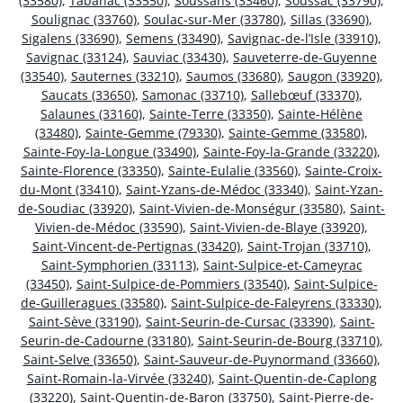
(33580)
,
Tabanac (33550)
,
Soussans (33460)
,
Soussac (33790)
,
Soulignac (33760)
,
Soulac-sur-Mer (33780)
,
Sillas (33690)
,
Sigalens (33690)
,
Semens (33490)
,
Savignac-de-l’Isle (33910)
,
Savignac (33124)
,
Sauviac (33430)
,
Sauveterre-de-Guyenne
(33540)
,
Sauternes (33210)
,
Saumos (33680)
,
Saugon (33920)
,
Saucats (33650)
,
Samonac (33710)
,
Sallebœuf (33370)
,
Salaunes (33160)
,
Sainte-Terre (33350)
,
Sainte-Hélène
(33480)
,
Sainte-Gemme (79330)
,
Sainte-Gemme (33580)
,
Sainte-Foy-la-Longue (33490)
,
Sainte-Foy-la-Grande (33220)
,
Sainte-Florence (33350)
,
Sainte-Eulalie (33560)
,
Sainte-Croix-
du-Mont (33410)
,
Saint-Yzans-de-Médoc (33340)
,
Saint-Yzan-
de-Soudiac (33920)
,
Saint-Vivien-de-Monségur (33580)
,
Saint-
Vivien-de-Médoc (33590)
,
Saint-Vivien-de-Blaye (33920)
,
Saint-Vincent-de-Pertignas (33420)
,
Saint-Trojan (33710)
,
Saint-Symphorien (33113)
,
Saint-Sulpice-et-Cameyrac
(33450)
,
Saint-Sulpice-de-Pommiers (33540)
,
Saint-Sulpice-
de-Guilleragues (33580)
,
Saint-Sulpice-de-Faleyrens (33330)
,
Saint-Sève (33190)
,
Saint-Seurin-de-Cursac (33390)
,
Saint-
Seurin-de-Cadourne (33180)
,
Saint-Seurin-de-Bourg (33710)
,
Saint-Selve (33650)
,
Saint-Sauveur-de-Puynormand (33660)
,
Saint-Romain-la-Virvée (33240)
,
Saint-Quentin-de-Caplong
(33220)
,
Saint-Quentin-de-Baron (33750)
,
Saint-Pierre-de-