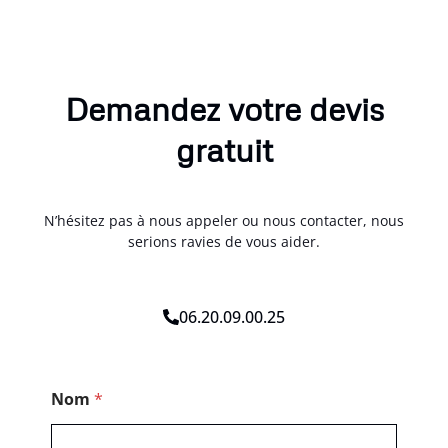
Demandez votre devis
gratuit
N’hésitez pas à nous appeler ou nous contacter, nous
serions ravies de vous aider.
06.20.09.00.25
C
Nom
*
o
d
e