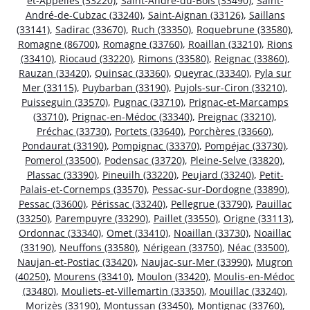
et-Appelles (33220)
,
Saint-André-du-Bois (33490)
,
Saint-
André-de-Cubzac (33240)
,
Saint-Aignan (33126)
,
Saillans
(33141)
,
Sadirac (33670)
,
Ruch (33350)
,
Roquebrune (33580)
,
Romagne (86700)
,
Romagne (33760)
,
Roaillan (33210)
,
Rions
(33410)
,
Riocaud (33220)
,
Rimons (33580)
,
Reignac (33860)
,
Rauzan (33420)
,
Quinsac (33360)
,
Queyrac (33340)
,
Pyla sur
Mer (33115)
,
Puybarban (33190)
,
Pujols-sur-Ciron (33210)
,
Puisseguin (33570)
,
Pugnac (33710)
,
Prignac-et-Marcamps
(33710)
,
Prignac-en-Médoc (33340)
,
Preignac (33210)
,
Préchac (33730)
,
Portets (33640)
,
Porchères (33660)
,
Pondaurat (33190)
,
Pompignac (33370)
,
Pompéjac (33730)
,
Pomerol (33500)
,
Podensac (33720)
,
Pleine-Selve (33820)
,
Plassac (33390)
,
Pineuilh (33220)
,
Peujard (33240)
,
Petit-
Palais-et-Cornemps (33570)
,
Pessac-sur-Dordogne (33890)
,
Pessac (33600)
,
Périssac (33240)
,
Pellegrue (33790)
,
Pauillac
(33250)
,
Parempuyre (33290)
,
Paillet (33550)
,
Origne (33113)
,
Ordonnac (33340)
,
Omet (33410)
,
Noaillan (33730)
,
Noaillac
(33190)
,
Neuffons (33580)
,
Nérigean (33750)
,
Néac (33500)
,
Naujan-et-Postiac (33420)
,
Naujac-sur-Mer (33990)
,
Mugron
(40250)
,
Mourens (33410)
,
Moulon (33420)
,
Moulis-en-Médoc
(33480)
,
Mouliets-et-Villemartin (33350)
,
Mouillac (33240)
,
Morizès (33190)
,
Montussan (33450)
,
Montignac (33760)
,