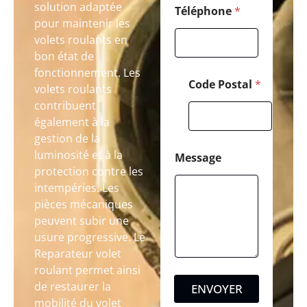
solution adaptée
Téléphone
*
pour maintenir les
volets roulants en
bon état de
fonctionnement. Les
Code Postal
*
volets roulants
contribuent
également à la
gestion de la
luminosité et à la
Message
protection contre les
intempéries. Les
pièces mécaniques
peuvent subir une
usure progressive. Le
Reparateur volet
roulant permet ainsi
de restaurer la
ENVOYER
mobilité du volet