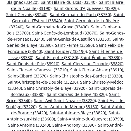
Blaignac (33420)
,
Saint-Hilaire-du-Bois (33540)
,
Saint-Hilaire-
de-la-Noaille (33190)
,
Saint-Girons-d’Aiguevives (33920)
,
Saint-Gervais (33240)
,
Saint-Germain-du-Puch (33750)
,
Saint-
Germain-d’Esteuil (33340)
,
Saint-Germain-de-la-Rivière
(33240)
,
Saint-Germain-de-Grave (33490)
,
Saint-Genis-du-
Bois (33760)
,
Saint-Genès-de-Lombaud (33670)
,
Saint-Genès-
de-Fronsac (33240)
,
Saint-Genès-de-Castillon (33350)
,
Saint-
Genès-de-Blaye (33390)
,
Saint-Ferme (33580)
,
Saint-Félix-de-
Foncaude (33540)
,
Saint-Exupéry (33190)
,
Saint-Étienne-de-
Lisse (33330)
,
Saint-Estèphe (33180)
,
Saint-Émilion (33330)
,
Saint-Denis-de-Pile (33910)
,
Saint-Ciers-sur-Gironde (33820)
,
Saint-Ciers-de-Canesse (33710)
,
Saint-Ciers-d’Abzac (33910)
,
Saint-Cibard (33570)
,
Saint-Christophe-des-Bardes (33330)
,
Saint-Christophe-de-Double (33230)
,
Saint-Christoly-Médoc
(33340)
,
Saint-Christoly-de-Blaye (33920)
,
Saint-Caprais-de-
Bordeaux (33880)
,
Saint-Caprais-de-Blaye (33820)
,
Saint-
Brice (33540)
,
Saint-Avit-Saint-Nazaire (33220)
,
Saint-Avit-de-
Soulège (33220)
,
Saint-Aubin-de-Médoc (33160)
,
Saint-Aubin-
de-Branne (33420)
,
Saint-Aubin-de-Blaye (33820)
,
Saint-
Antoine-sur-l’Isle (33660)
,
Saint-Antoine-du-Queyret (33790)
,
Saint-Antoine (33240)
,
Saint-Androny (33390)
,
Saint-André-