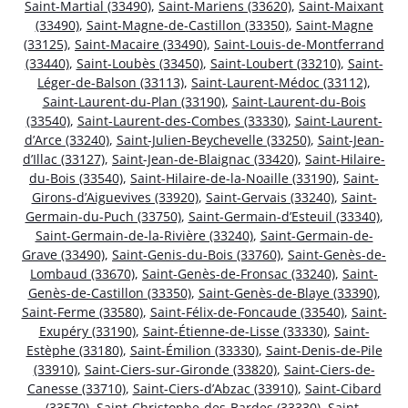
Saint-Martial (33490)
,
Saint-Mariens (33620)
,
Saint-Maixant
(33490)
,
Saint-Magne-de-Castillon (33350)
,
Saint-Magne
(33125)
,
Saint-Macaire (33490)
,
Saint-Louis-de-Montferrand
(33440)
,
Saint-Loubès (33450)
,
Saint-Loubert (33210)
,
Saint-
Léger-de-Balson (33113)
,
Saint-Laurent-Médoc (33112)
,
Saint-Laurent-du-Plan (33190)
,
Saint-Laurent-du-Bois
(33540)
,
Saint-Laurent-des-Combes (33330)
,
Saint-Laurent-
d’Arce (33240)
,
Saint-Julien-Beychevelle (33250)
,
Saint-Jean-
d’Illac (33127)
,
Saint-Jean-de-Blaignac (33420)
,
Saint-Hilaire-
du-Bois (33540)
,
Saint-Hilaire-de-la-Noaille (33190)
,
Saint-
Girons-d’Aiguevives (33920)
,
Saint-Gervais (33240)
,
Saint-
Germain-du-Puch (33750)
,
Saint-Germain-d’Esteuil (33340)
,
Saint-Germain-de-la-Rivière (33240)
,
Saint-Germain-de-
Grave (33490)
,
Saint-Genis-du-Bois (33760)
,
Saint-Genès-de-
Lombaud (33670)
,
Saint-Genès-de-Fronsac (33240)
,
Saint-
Genès-de-Castillon (33350)
,
Saint-Genès-de-Blaye (33390)
,
Saint-Ferme (33580)
,
Saint-Félix-de-Foncaude (33540)
,
Saint-
Exupéry (33190)
,
Saint-Étienne-de-Lisse (33330)
,
Saint-
Estèphe (33180)
,
Saint-Émilion (33330)
,
Saint-Denis-de-Pile
(33910)
,
Saint-Ciers-sur-Gironde (33820)
,
Saint-Ciers-de-
Canesse (33710)
,
Saint-Ciers-d’Abzac (33910)
,
Saint-Cibard
(33570)
,
Saint-Christophe-des-Bardes (33330)
,
Saint-