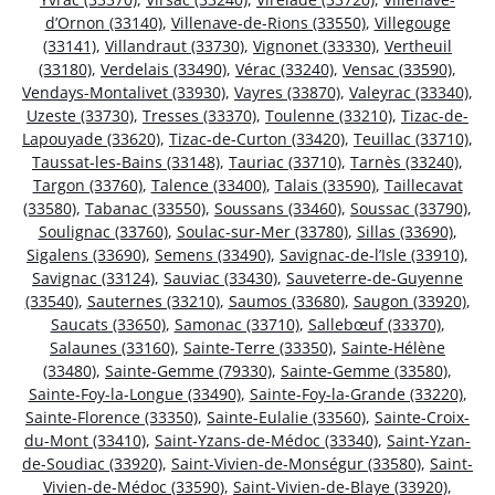
d’Ornon (33140)
,
Villenave-de-Rions (33550)
,
Villegouge
(33141)
,
Villandraut (33730)
,
Vignonet (33330)
,
Vertheuil
(33180)
,
Verdelais (33490)
,
Vérac (33240)
,
Vensac (33590)
,
Vendays-Montalivet (33930)
,
Vayres (33870)
,
Valeyrac (33340)
,
Uzeste (33730)
,
Tresses (33370)
,
Toulenne (33210)
,
Tizac-de-
Lapouyade (33620)
,
Tizac-de-Curton (33420)
,
Teuillac (33710)
,
Taussat-les-Bains (33148)
,
Tauriac (33710)
,
Tarnès (33240)
,
Targon (33760)
,
Talence (33400)
,
Talais (33590)
,
Taillecavat
(33580)
,
Tabanac (33550)
,
Soussans (33460)
,
Soussac (33790)
,
Soulignac (33760)
,
Soulac-sur-Mer (33780)
,
Sillas (33690)
,
Sigalens (33690)
,
Semens (33490)
,
Savignac-de-l’Isle (33910)
,
Savignac (33124)
,
Sauviac (33430)
,
Sauveterre-de-Guyenne
(33540)
,
Sauternes (33210)
,
Saumos (33680)
,
Saugon (33920)
,
Saucats (33650)
,
Samonac (33710)
,
Sallebœuf (33370)
,
Salaunes (33160)
,
Sainte-Terre (33350)
,
Sainte-Hélène
(33480)
,
Sainte-Gemme (79330)
,
Sainte-Gemme (33580)
,
Sainte-Foy-la-Longue (33490)
,
Sainte-Foy-la-Grande (33220)
,
Sainte-Florence (33350)
,
Sainte-Eulalie (33560)
,
Sainte-Croix-
du-Mont (33410)
,
Saint-Yzans-de-Médoc (33340)
,
Saint-Yzan-
de-Soudiac (33920)
,
Saint-Vivien-de-Monségur (33580)
,
Saint-
Vivien-de-Médoc (33590)
,
Saint-Vivien-de-Blaye (33920)
,