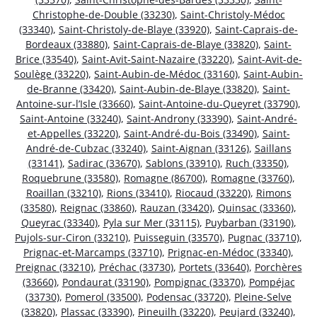
Christophe-de-Double (33230)
,
Saint-Christoly-Médoc
(33340)
,
Saint-Christoly-de-Blaye (33920)
,
Saint-Caprais-de-
Bordeaux (33880)
,
Saint-Caprais-de-Blaye (33820)
,
Saint-
Brice (33540)
,
Saint-Avit-Saint-Nazaire (33220)
,
Saint-Avit-de-
Soulège (33220)
,
Saint-Aubin-de-Médoc (33160)
,
Saint-Aubin-
de-Branne (33420)
,
Saint-Aubin-de-Blaye (33820)
,
Saint-
Antoine-sur-l’Isle (33660)
,
Saint-Antoine-du-Queyret (33790)
,
Saint-Antoine (33240)
,
Saint-Androny (33390)
,
Saint-André-
et-Appelles (33220)
,
Saint-André-du-Bois (33490)
,
Saint-
André-de-Cubzac (33240)
,
Saint-Aignan (33126)
,
Saillans
(33141)
,
Sadirac (33670)
,
Sablons (33910)
,
Ruch (33350)
,
Roquebrune (33580)
,
Romagne (86700)
,
Romagne (33760)
,
Roaillan (33210)
,
Rions (33410)
,
Riocaud (33220)
,
Rimons
(33580)
,
Reignac (33860)
,
Rauzan (33420)
,
Quinsac (33360)
,
Queyrac (33340)
,
Pyla sur Mer (33115)
,
Puybarban (33190)
,
Pujols-sur-Ciron (33210)
,
Puisseguin (33570)
,
Pugnac (33710)
,
Prignac-et-Marcamps (33710)
,
Prignac-en-Médoc (33340)
,
Preignac (33210)
,
Préchac (33730)
,
Portets (33640)
,
Porchères
(33660)
,
Pondaurat (33190)
,
Pompignac (33370)
,
Pompéjac
(33730)
,
Pomerol (33500)
,
Podensac (33720)
,
Pleine-Selve
(33820)
,
Plassac (33390)
,
Pineuilh (33220)
,
Peujard (33240)
,