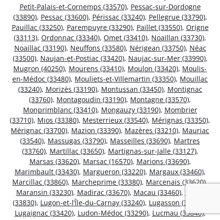
Petit-Palais-et-Cornemps (33570)
,
Pessac-sur-Dordogne
(33890)
,
Pessac (33600)
,
Périssac (33240)
,
Pellegrue (33790)
,
Pauillac (33250)
,
Parempuyre (33290)
,
Paillet (33550)
,
Origne
(33113)
,
Ordonnac (33340)
,
Omet (33410)
,
Noaillan (33730)
,
Noaillac (33190)
,
Neuffons (33580)
,
Nérigean (33750)
,
Néac
(33500)
,
Naujan-et-Postiac (33420)
,
Naujac-sur-Mer (33990)
,
Mugron (40250)
,
Mourens (33410)
,
Moulon (33420)
,
Moulis-
en-Médoc (33480)
,
Mouliets-et-Villemartin (33350)
,
Mouillac
(33240)
,
Morizès (33190)
,
Montussan (33450)
,
Montignac
(33760)
,
Montagoudin (33190)
,
Montagne (33570)
,
Monprimblanc (33410)
,
Mongauzy (33190)
,
Mombrier
(33710)
,
Mios (33380)
,
Mesterrieux (33540)
,
Mérignas (33350)
,
Mérignac (33700)
,
Mazion (33390)
,
Mazères (33210)
,
Mauriac
(33540)
,
Massugas (33790)
,
Masseilles (33690)
,
Martres
(33760)
,
Martillac (33650)
,
Martignas-sur-Jalle (33127)
,
Marsas (33620)
,
Marsac (16570)
,
Marions (33690)
,
Marimbault (33430)
,
Margueron (33220)
,
Margaux (33460)
,
Marcillac (33860)
,
Marcheprime (33380)
,
Marcenais (33620)
,
Maransin (33230)
,
Madirac (33670)
,
Macau (33460)
,
Lugos
(33830)
,
Lugon-et-l’Île-du-Carnay (33240)
,
Lugasson (33760)
,
Lugaignac (33420)
,
Ludon-Médoc (33290)
,
Lucmau (33840)
,