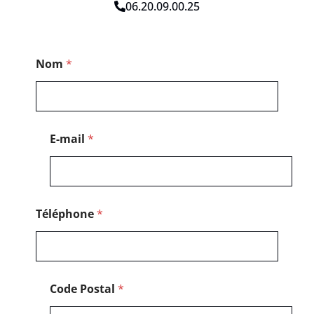
06.20.09.00.25
*
Nom
*
E
-
m
a
i
l
E-mail
*
E
-
m
a
i
l
Téléphone
*
Code Postal
*