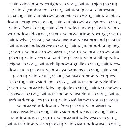
Saint-Vincent-de-Pertignas (33420)
,
Saint-Trojan (33710)
,
Saint-Symphorien (33113)
,
Saint-Sulpice-et-Cameyrac
(33450)
,
Saint-Sulpice-de-Pommiers (33540)
,
Saint-Sulpice-
de-Guilleragues (33580)
,
Saint-Sulpice-de-Faleyrens (33330)
,
Saint-Sève (33190)
,
Saint-Seurin-de-Cursac (33390)
,
Saint-
Seurin-de-Cadourne (33180)
,
Saint-Seurin-de-Bourg (33710)
,
Saint-Selve (33650)
,
Saint-Sauveur-de-Puynormand (33660)
,
Saint-Romain-la-Virvée (33240)
,
Saint-Quentin-de-Caplong
(33220)
,
Saint-Pierre-de-Mons (33210)
,
Saint-Pierre-de-Bat
(33760)
,
Saint-Pierre-d’Aurillac (33490)
,
Saint-Philippe-du-
Seignal (33220)
,
Saint-Philippe-d’Aiguille (33350)
,
Saint-Pey-
de-Castets (33350)
,
Saint-Pey-d’Armens (33330)
,
Saint-Paul
(87260)
,
Saint-Paul (33390)
,
Saint-Pardon-de-Conques
(33210)
,
Saint-Morillon (33650)
,
Saint-Michel-de-Rieufret
(33720)
,
Saint-Michel-de-Lapujade (33190)
,
Saint-Michel-de-
Fronsac (33126)
,
Saint-Michel-de-Castelnau (33840)
,
Saint-
Médard-en-Jalles (33160)
,
Saint-Médard-d’Eyrans (33650)
,
Saint-Médard-de-Guizières (33230)
,
Saint-Martin-
Lacaussade (33390)
,
Saint-Martin-du-Puy (33540)
,
Saint-
Martin-du-Bois (33910)
,
Saint-Martin-de-Sescas (33490)
,
Saint-Martin-de-Lerm (33540)
,
Saint-Martin-de-Laye (33910)
,