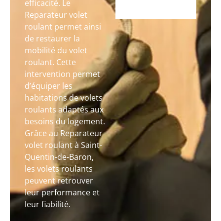
efficacité. Le
Reparateur volet
roulant permet ainsi
de restaurer la
mobilité du volet
roulant. Cette
intervention permet
d’équiper les
habitations de volets
roulants adaptés aux
besoins du logement.
Grâce au Reparateur
volet roulant à Saint-
Quentin-de-Baron,
les volets roulants
peuvent retrouver
leur performance et
leur fiabilité.