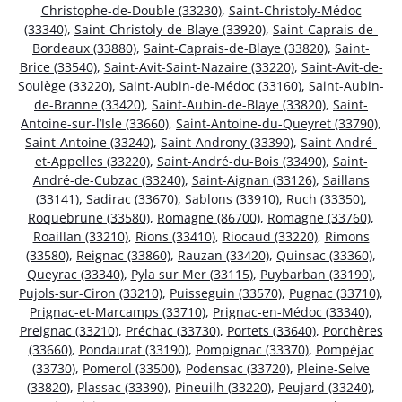
Christophe-de-Double (33230)
,
Saint-Christoly-Médoc
(33340)
,
Saint-Christoly-de-Blaye (33920)
,
Saint-Caprais-de-
Bordeaux (33880)
,
Saint-Caprais-de-Blaye (33820)
,
Saint-
Brice (33540)
,
Saint-Avit-Saint-Nazaire (33220)
,
Saint-Avit-de-
Soulège (33220)
,
Saint-Aubin-de-Médoc (33160)
,
Saint-Aubin-
de-Branne (33420)
,
Saint-Aubin-de-Blaye (33820)
,
Saint-
Antoine-sur-l’Isle (33660)
,
Saint-Antoine-du-Queyret (33790)
,
Saint-Antoine (33240)
,
Saint-Androny (33390)
,
Saint-André-
et-Appelles (33220)
,
Saint-André-du-Bois (33490)
,
Saint-
André-de-Cubzac (33240)
,
Saint-Aignan (33126)
,
Saillans
(33141)
,
Sadirac (33670)
,
Sablons (33910)
,
Ruch (33350)
,
Roquebrune (33580)
,
Romagne (86700)
,
Romagne (33760)
,
Roaillan (33210)
,
Rions (33410)
,
Riocaud (33220)
,
Rimons
(33580)
,
Reignac (33860)
,
Rauzan (33420)
,
Quinsac (33360)
,
Queyrac (33340)
,
Pyla sur Mer (33115)
,
Puybarban (33190)
,
Pujols-sur-Ciron (33210)
,
Puisseguin (33570)
,
Pugnac (33710)
,
Prignac-et-Marcamps (33710)
,
Prignac-en-Médoc (33340)
,
Preignac (33210)
,
Préchac (33730)
,
Portets (33640)
,
Porchères
(33660)
,
Pondaurat (33190)
,
Pompignac (33370)
,
Pompéjac
(33730)
,
Pomerol (33500)
,
Podensac (33720)
,
Pleine-Selve
(33820)
,
Plassac (33390)
,
Pineuilh (33220)
,
Peujard (33240)
,