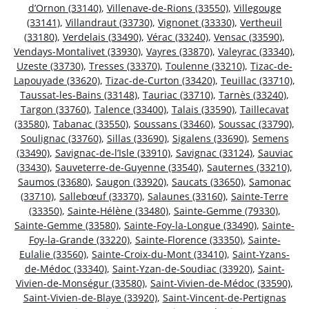
d’Ornon (33140)
,
Villenave-de-Rions (33550)
,
Villegouge
(33141)
,
Villandraut (33730)
,
Vignonet (33330)
,
Vertheuil
(33180)
,
Verdelais (33490)
,
Vérac (33240)
,
Vensac (33590)
,
Vendays-Montalivet (33930)
,
Vayres (33870)
,
Valeyrac (33340)
,
Uzeste (33730)
,
Tresses (33370)
,
Toulenne (33210)
,
Tizac-de-
Lapouyade (33620)
,
Tizac-de-Curton (33420)
,
Teuillac (33710)
,
Taussat-les-Bains (33148)
,
Tauriac (33710)
,
Tarnès (33240)
,
Targon (33760)
,
Talence (33400)
,
Talais (33590)
,
Taillecavat
(33580)
,
Tabanac (33550)
,
Soussans (33460)
,
Soussac (33790)
,
Soulignac (33760)
,
Sillas (33690)
,
Sigalens (33690)
,
Semens
(33490)
,
Savignac-de-l’Isle (33910)
,
Savignac (33124)
,
Sauviac
(33430)
,
Sauveterre-de-Guyenne (33540)
,
Sauternes (33210)
,
Saumos (33680)
,
Saugon (33920)
,
Saucats (33650)
,
Samonac
(33710)
,
Sallebœuf (33370)
,
Salaunes (33160)
,
Sainte-Terre
(33350)
,
Sainte-Hélène (33480)
,
Sainte-Gemme (79330)
,
Sainte-Gemme (33580)
,
Sainte-Foy-la-Longue (33490)
,
Sainte-
Foy-la-Grande (33220)
,
Sainte-Florence (33350)
,
Sainte-
Eulalie (33560)
,
Sainte-Croix-du-Mont (33410)
,
Saint-Yzans-
de-Médoc (33340)
,
Saint-Yzan-de-Soudiac (33920)
,
Saint-
Vivien-de-Monségur (33580)
,
Saint-Vivien-de-Médoc (33590)
,
Saint-Vivien-de-Blaye (33920)
,
Saint-Vincent-de-Pertignas