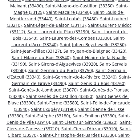
Maixant (33490)
,
Saint-Magne-de-Castillon (33350)
,
Saint-
Magne (33125)
,
Saint-Macaire (33490)
,
Saint-Louis-de-
Montferrand (33440)
,
Saint-Loubès (33450)
,
Saint-Loubert
(33210)
,
Saint-Léger-de-Balson (33113)
,
Saint-Laurent-Médoc
(33112)
,
Saint-Laurent-du-Plan (33190)
,
Saint-Laurent-du-
Bois (33540)
,
Saint-Laurent-des-Combes (33330)
,
Saint-
Laurent-d’Arce (33240)
,
Saint-Julien-Beychevelle (33250)
,
Saint-Jean-d’Illac (33127)
,
Saint-Jean-de-Blaignac (33420)
,
Saint-Hilaire-du-Bois (33540)
,
Saint-Hilaire-de-la-Noaille
(33190)
,
Saint-Girons-d’Aiguevives (33920)
,
Saint-Gervais
(33240)
,
Saint-Germain-du-Puch (33750)
,
Saint-Germain-
d’Esteuil (33340)
,
Saint-Germain-de-la-Rivière (33240)
,
Saint-
Germain-de-Grave (33490)
,
Saint-Genis-du-Bois (33760)
,
Saint-Genès-de-Lombaud (33670)
,
Saint-Genès-de-Fronsac
(33240)
,
Saint-Genès-de-Castillon (33350)
,
Saint-Genès-de-
Blaye (33390)
,
Saint-Ferme (33580)
,
Saint-Félix-de-Foncaude
(33540)
,
Saint-Exupéry (33190)
,
Saint-Étienne-de-Lisse
(33330)
,
Saint-Estèphe (33180)
,
Saint-Émilion (33330)
,
Saint-
Denis-de-Pile (33910)
,
Saint-Ciers-sur-Gironde (33820)
,
Saint-
Ciers-de-Canesse (33710)
,
Saint-Ciers-d’Abzac (33910)
,
Saint-
Cibard (33570)
,
Saint-Christophe-des-Bardes (33330)
,
Saint-