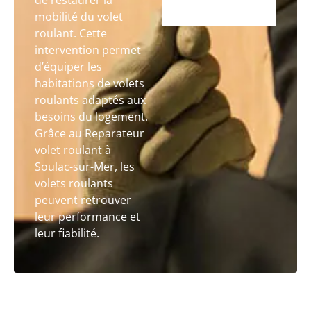
de restaurer la
mobilité du volet
roulant. Cette
intervention permet
d’équiper les
habitations de volets
roulants adaptés aux
besoins du logement.
Grâce au Reparateur
volet roulant à
Soulac-sur-Mer, les
volets roulants
peuvent retrouver
leur performance et
leur fiabilité.