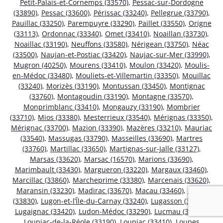
Petit-Palais-et-Cornemps (33570)
,
Pessac-sur-Dordogne
(33890)
,
Pessac (33600)
,
Périssac (33240)
,
Pellegrue (33790)
,
Pauillac (33250)
,
Parempuyre (33290)
,
Paillet (33550)
,
Origne
(33113)
,
Ordonnac (33340)
,
Omet (33410)
,
Noaillan (33730)
,
Noaillac (33190)
,
Neuffons (33580)
,
Nérigean (33750)
,
Néac
(33500)
,
Naujan-et-Postiac (33420)
,
Naujac-sur-Mer (33990)
,
Mugron (40250)
,
Mourens (33410)
,
Moulon (33420)
,
Moulis-
en-Médoc (33480)
,
Mouliets-et-Villemartin (33350)
,
Mouillac
(33240)
,
Morizès (33190)
,
Montussan (33450)
,
Montignac
(33760)
,
Montagoudin (33190)
,
Montagne (33570)
,
Monprimblanc (33410)
,
Mongauzy (33190)
,
Mombrier
(33710)
,
Mios (33380)
,
Mesterrieux (33540)
,
Mérignas (33350)
,
Mérignac (33700)
,
Mazion (33390)
,
Mazères (33210)
,
Mauriac
(33540)
,
Massugas (33790)
,
Masseilles (33690)
,
Martres
(33760)
,
Martillac (33650)
,
Martignas-sur-Jalle (33127)
,
Marsas (33620)
,
Marsac (16570)
,
Marions (33690)
,
Marimbault (33430)
,
Margueron (33220)
,
Margaux (33460)
,
Marcillac (33860)
,
Marcheprime (33380)
,
Marcenais (33620)
,
Maransin (33230)
,
Madirac (33670)
,
Macau (33460)
,
Lugos
(33830)
,
Lugon-et-l’Île-du-Carnay (33240)
,
Lugasson (33760)
,
Lugaignac (33420)
,
Ludon-Médoc (33290)
,
Lucmau (33840)
,
Loupiac-de-la-Réole (33190)
,
Loupiac (33410)
,
Loupes