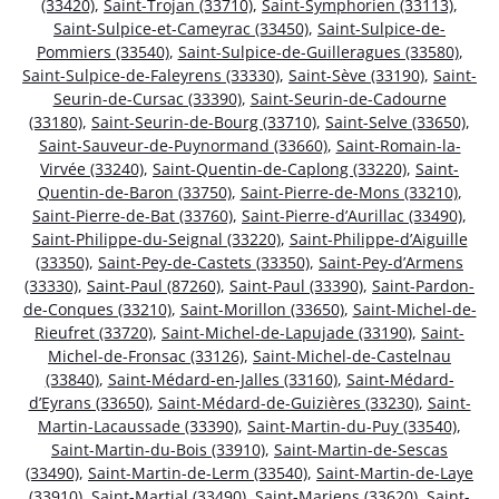
(33420)
,
Saint-Trojan (33710)
,
Saint-Symphorien (33113)
,
Saint-Sulpice-et-Cameyrac (33450)
,
Saint-Sulpice-de-
Pommiers (33540)
,
Saint-Sulpice-de-Guilleragues (33580)
,
Saint-Sulpice-de-Faleyrens (33330)
,
Saint-Sève (33190)
,
Saint-
Seurin-de-Cursac (33390)
,
Saint-Seurin-de-Cadourne
(33180)
,
Saint-Seurin-de-Bourg (33710)
,
Saint-Selve (33650)
,
Saint-Sauveur-de-Puynormand (33660)
,
Saint-Romain-la-
Virvée (33240)
,
Saint-Quentin-de-Caplong (33220)
,
Saint-
Quentin-de-Baron (33750)
,
Saint-Pierre-de-Mons (33210)
,
Saint-Pierre-de-Bat (33760)
,
Saint-Pierre-d’Aurillac (33490)
,
Saint-Philippe-du-Seignal (33220)
,
Saint-Philippe-d’Aiguille
(33350)
,
Saint-Pey-de-Castets (33350)
,
Saint-Pey-d’Armens
(33330)
,
Saint-Paul (87260)
,
Saint-Paul (33390)
,
Saint-Pardon-
de-Conques (33210)
,
Saint-Morillon (33650)
,
Saint-Michel-de-
Rieufret (33720)
,
Saint-Michel-de-Lapujade (33190)
,
Saint-
Michel-de-Fronsac (33126)
,
Saint-Michel-de-Castelnau
(33840)
,
Saint-Médard-en-Jalles (33160)
,
Saint-Médard-
d’Eyrans (33650)
,
Saint-Médard-de-Guizières (33230)
,
Saint-
Martin-Lacaussade (33390)
,
Saint-Martin-du-Puy (33540)
,
Saint-Martin-du-Bois (33910)
,
Saint-Martin-de-Sescas
(33490)
,
Saint-Martin-de-Lerm (33540)
,
Saint-Martin-de-Laye
(33910)
,
Saint-Martial (33490)
,
Saint-Mariens (33620)
,
Saint-