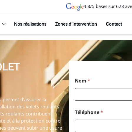
4.8/5 basés sur 628 avi
Nos réalisations
Zones d’intervention
Contact
OLET
Nom
*
s permet d’assurer la
tallation des volets roulants
Téléphone
*
lets roulants contribuent
té et à la protection contre
ues peuvent subir une usure