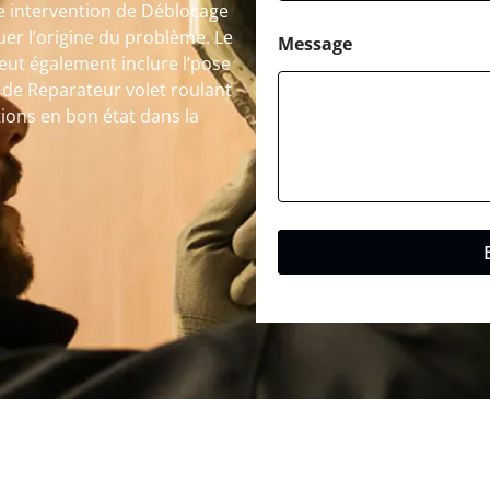
ne intervention de Déblocage
er l’origine du problème. Le
Message
eut également inclure l’pose
s de Reparateur volet roulant
tions en bon état dans la