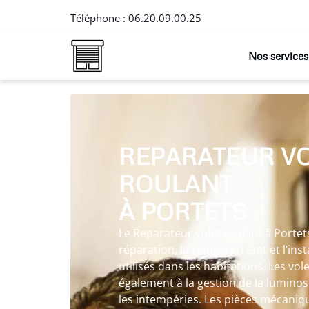
Téléphone :
06.20.09.00.25
Nos services
REPARATEUR V
ROULANT
À PORTETS
Le Reparateur volet roulant à Portet
réparation, la remise en état et l’ins
utilisés dans les habitations. Les vo
également à la gestion de la luminosi
les intempéries. Les pièces mécaniq