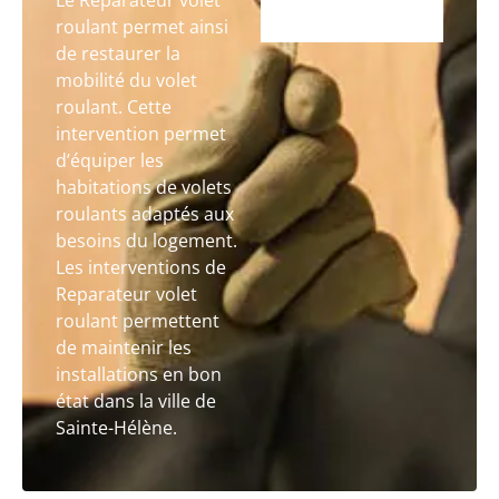
Le Reparateur volet
roulant permet ainsi
de restaurer la
mobilité du volet
roulant. Cette
intervention permet
d’équiper les
habitations de volets
roulants adaptés aux
besoins du logement.
Les interventions de
Reparateur volet
roulant permettent
de maintenir les
installations en bon
état dans la ville de
Sainte-Hélène.