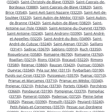
(33340)
,
Saint-Christoly-de-Blaye (33920)
,
Saint-Caprais-de-
Bordeaux (33880)
,
Saint-Caprais-de-Blaye (33820)
,
Saint-
Brice (33540)
,
Saint-Avit-Saint-Nazaire (33220)
,
Saint-Avit-de-
Soulège (33220)
,
Saint-Aubin-de-Médoc (33160)
,
Saint-Aubin-
de-Branne (33420)
,
Saint-Aubin-de-Blaye (33820)
,
Saint-
Antoine-sur-l’Isle (33660)
,
Saint-Antoine-du-Queyret (33790)
,
Saint-Antoine (33240)
,
Saint-Androny (33390)
,
Saint-André-
et-Appelles (33220)
,
Saint-André-du-Bois (33490)
,
Saint-
André-de-Cubzac (33240)
,
Saint-Aignan (33126)
,
Saillans
(33141)
,
Sadirac (33670)
,
Sablons (33910)
,
Ruch (33350)
,
Roquebrune (33580)
,
Romagne (86700)
,
Romagne (33760)
,
Roaillan (33210)
,
Rions (33410)
,
Riocaud (33220)
,
Rimons
(33580)
,
Reignac (33860)
,
Rauzan (33420)
,
Quinsac (33360)
,
Queyrac (33340)
,
Pyla sur Mer (33115)
,
Puybarban (33190)
,
Pujols-sur-Ciron (33210)
,
Puisseguin (33570)
,
Pugnac (33710)
,
Prignac-et-Marcamps (33710)
,
Prignac-en-Médoc (33340)
,
Preignac (33210)
,
Préchac (33730)
,
Portets (33640)
,
Porchères
(33660)
,
Pondaurat (33190)
,
Pompignac (33370)
,
Pompéjac
(33730)
,
Pomerol (33500)
,
Podensac (33720)
,
Pleine-Selve
(33820)
,
Plassac (33390)
,
Pineuilh (33220)
,
Peujard (33240)
,
Petit-Palais-et-Cornemps (33570)
,
Pessac-sur-Dordogne