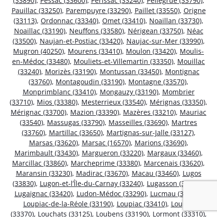
(33890)
,
Pessac (33600)
,
Périssac (33240)
,
Pellegrue (33790)
,
Pauillac (33250)
,
Parempuyre (33290)
,
Paillet (33550)
,
Origne
(33113)
,
Ordonnac (33340)
,
Omet (33410)
,
Noaillan (33730)
,
Noaillac (33190)
,
Neuffons (33580)
,
Nérigean (33750)
,
Néac
(33500)
,
Naujan-et-Postiac (33420)
,
Naujac-sur-Mer (33990)
,
Mugron (40250)
,
Mourens (33410)
,
Moulon (33420)
,
Moulis-
en-Médoc (33480)
,
Mouliets-et-Villemartin (33350)
,
Mouillac
(33240)
,
Morizès (33190)
,
Montussan (33450)
,
Montignac
(33760)
,
Montagoudin (33190)
,
Montagne (33570)
,
Monprimblanc (33410)
,
Mongauzy (33190)
,
Mombrier
(33710)
,
Mios (33380)
,
Mesterrieux (33540)
,
Mérignas (33350)
,
Mérignac (33700)
,
Mazion (33390)
,
Mazères (33210)
,
Mauriac
(33540)
,
Massugas (33790)
,
Masseilles (33690)
,
Martres
(33760)
,
Martillac (33650)
,
Martignas-sur-Jalle (33127)
,
Marsas (33620)
,
Marsac (16570)
,
Marions (33690)
,
Marimbault (33430)
,
Margueron (33220)
,
Margaux (33460)
,
Marcillac (33860)
,
Marcheprime (33380)
,
Marcenais (33620)
,
Maransin (33230)
,
Madirac (33670)
,
Macau (33460)
,
Lugos
(33830)
,
Lugon-et-l’Île-du-Carnay (33240)
,
Lugasson (33760)
,
Lugaignac (33420)
,
Ludon-Médoc (33290)
,
Lucmau (33840)
,
Loupiac-de-la-Réole (33190)
,
Loupiac (33410)
,
Loupes
(33370)
,
Louchats (33125)
,
Loubens (33190)
,
Lormont (33310)
,