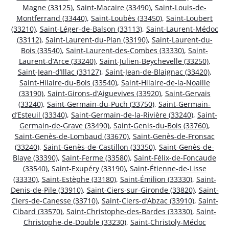
Magne (33125)
,
Saint-Macaire (33490)
,
Saint-Louis-de-
Montferrand (33440)
,
Saint-Loubès (33450)
,
Saint-Loubert
(33210)
,
Saint-Léger-de-Balson (33113)
,
Saint-Laurent-Médoc
(33112)
,
Saint-Laurent-du-Plan (33190)
,
Saint-Laurent-du-
Bois (33540)
,
Saint-Laurent-des-Combes (33330)
,
Saint-
Laurent-d’Arce (33240)
,
Saint-Julien-Beychevelle (33250)
,
Saint-Jean-d’Illac (33127)
,
Saint-Jean-de-Blaignac (33420)
,
Saint-Hilaire-du-Bois (33540)
,
Saint-Hilaire-de-la-Noaille
(33190)
,
Saint-Girons-d’Aiguevives (33920)
,
Saint-Gervais
(33240)
,
Saint-Germain-du-Puch (33750)
,
Saint-Germain-
d’Esteuil (33340)
,
Saint-Germain-de-la-Rivière (33240)
,
Saint-
Germain-de-Grave (33490)
,
Saint-Genis-du-Bois (33760)
,
Saint-Genès-de-Lombaud (33670)
,
Saint-Genès-de-Fronsac
(33240)
,
Saint-Genès-de-Castillon (33350)
,
Saint-Genès-de-
Blaye (33390)
,
Saint-Ferme (33580)
,
Saint-Félix-de-Foncaude
(33540)
,
Saint-Exupéry (33190)
,
Saint-Étienne-de-Lisse
(33330)
,
Saint-Estèphe (33180)
,
Saint-Émilion (33330)
,
Saint-
Denis-de-Pile (33910)
,
Saint-Ciers-sur-Gironde (33820)
,
Saint-
Ciers-de-Canesse (33710)
,
Saint-Ciers-d’Abzac (33910)
,
Saint-
Cibard (33570)
,
Saint-Christophe-des-Bardes (33330)
,
Saint-
Christophe-de-Double (33230)
,
Saint-Christoly-Médoc