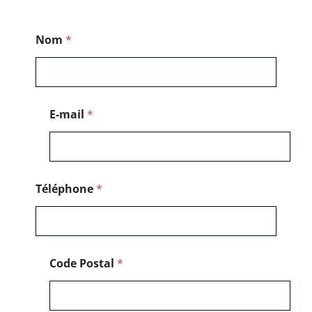
*
Nom
*
P
o
s
t
a
l
E-mail
*
M
e
s
s
a
g
Téléphone
*
e
Code Postal
*