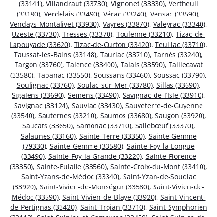
(33141)
,
Villandraut (33730)
,
Vignonet (33330)
,
Vertheuil
(33180)
,
Verdelais (33490)
,
Vérac (33240)
,
Vensac (33590)
,
Vendays-Montalivet (33930)
,
Vayres (33870)
,
Valeyrac (33340)
,
Uzeste (33730)
,
Tresses (33370)
,
Toulenne (33210)
,
Tizac-de-
Lapouyade (33620)
,
Tizac-de-Curton (33420)
,
Teuillac (33710)
,
Taussat-les-Bains (33148)
,
Tauriac (33710)
,
Tarnès (33240)
,
Targon (33760)
,
Talence (33400)
,
Talais (33590)
,
Taillecavat
(33580)
,
Tabanac (33550)
,
Soussans (33460)
,
Soussac (33790)
,
Soulignac (33760)
,
Soulac-sur-Mer (33780)
,
Sillas (33690)
,
Sigalens (33690)
,
Semens (33490)
,
Savignac-de-l’Isle (33910)
,
Savignac (33124)
,
Sauviac (33430)
,
Sauveterre-de-Guyenne
(33540)
,
Sauternes (33210)
,
Saumos (33680)
,
Saugon (33920)
,
Saucats (33650)
,
Samonac (33710)
,
Sallebœuf (33370)
,
Salaunes (33160)
,
Sainte-Terre (33350)
,
Sainte-Gemme
(79330)
,
Sainte-Gemme (33580)
,
Sainte-Foy-la-Longue
(33490)
,
Sainte-Foy-la-Grande (33220)
,
Sainte-Florence
(33350)
,
Sainte-Eulalie (33560)
,
Sainte-Croix-du-Mont (33410)
,
Saint-Yzans-de-Médoc (33340)
,
Saint-Yzan-de-Soudiac
(33920)
,
Saint-Vivien-de-Monségur (33580)
,
Saint-Vivien-de-
Médoc (33590)
,
Saint-Vivien-de-Blaye (33920)
,
Saint-Vincent-
de-Pertignas (33420)
,
Saint-Trojan (33710)
,
Saint-Symphorien