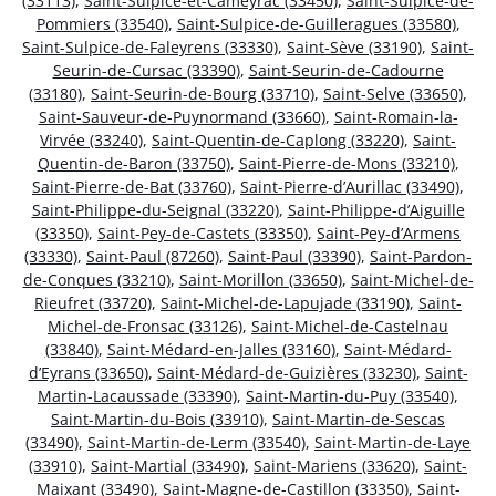
(33113)
,
Saint-Sulpice-et-Cameyrac (33450)
,
Saint-Sulpice-de-
Pommiers (33540)
,
Saint-Sulpice-de-Guilleragues (33580)
,
Saint-Sulpice-de-Faleyrens (33330)
,
Saint-Sève (33190)
,
Saint-
Seurin-de-Cursac (33390)
,
Saint-Seurin-de-Cadourne
(33180)
,
Saint-Seurin-de-Bourg (33710)
,
Saint-Selve (33650)
,
Saint-Sauveur-de-Puynormand (33660)
,
Saint-Romain-la-
Virvée (33240)
,
Saint-Quentin-de-Caplong (33220)
,
Saint-
Quentin-de-Baron (33750)
,
Saint-Pierre-de-Mons (33210)
,
Saint-Pierre-de-Bat (33760)
,
Saint-Pierre-d’Aurillac (33490)
,
Saint-Philippe-du-Seignal (33220)
,
Saint-Philippe-d’Aiguille
(33350)
,
Saint-Pey-de-Castets (33350)
,
Saint-Pey-d’Armens
(33330)
,
Saint-Paul (87260)
,
Saint-Paul (33390)
,
Saint-Pardon-
de-Conques (33210)
,
Saint-Morillon (33650)
,
Saint-Michel-de-
Rieufret (33720)
,
Saint-Michel-de-Lapujade (33190)
,
Saint-
Michel-de-Fronsac (33126)
,
Saint-Michel-de-Castelnau
(33840)
,
Saint-Médard-en-Jalles (33160)
,
Saint-Médard-
d’Eyrans (33650)
,
Saint-Médard-de-Guizières (33230)
,
Saint-
Martin-Lacaussade (33390)
,
Saint-Martin-du-Puy (33540)
,
Saint-Martin-du-Bois (33910)
,
Saint-Martin-de-Sescas
(33490)
,
Saint-Martin-de-Lerm (33540)
,
Saint-Martin-de-Laye
(33910)
,
Saint-Martial (33490)
,
Saint-Mariens (33620)
,
Saint-
Maixant (33490)
,
Saint-Magne-de-Castillon (33350)
,
Saint-