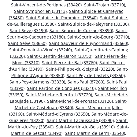
Saint-Vincent-de-Pertignas (33420)
,
Saint-Trojan (33710)
,
Saint-Symphorien (33113)
,
Saint-Sulpice-et-Cameyrac
(33450)
,
Saint-Sulpice-de-Pommiers (33540)
,
Saint-Sulpice-
de-Guilleragues (33580)
,
Saint-Sulpice-de-Faleyrens (33330)
,
Saint-Sève (33190)
,
Saint-Seurin-de-Cursac (33390)
,
Saint-
Seurin-de-Cadourne (33180)
,
Saint-Seurin-de-Bourg (33710)
,
Saint-Selve (33650)
,
Saint-Sauveur-de-Puynormand (33660)
,
Saint-Romain-la-Virvée (33240)
,
Saint-Quentin-de-Caplong
(33220)
,
Saint-Quentin-de-Baron (33750)
,
Saint-Pierre-de-
Mons (33210)
,
Saint-Pierre-de-Bat (33760)
,
Saint-Pierre-
d’Aurillac (33490)
,
Saint-Philippe-du-Seignal (33220)
,
Saint-
Philippe-d’Aiguille (33350)
,
Saint-Pey-de-Castets (33350)
,
Saint-Pey-d’Armens (33330)
,
Saint-Paul (87260)
,
Saint-Paul
(33390)
,
Saint-Pardon-de-Conques (33210)
,
Saint-Morillon
(33650)
,
Saint-Michel-de-Rieufret (33720)
,
Saint-Michel-de-
Lapujade (33190)
,
Saint-Michel-de-Fronsac (33126)
,
Saint-
Michel-de-Castelnau (33840)
,
Saint-Médard-en-Jalles
(33160)
,
Saint-Médard-d’Eyrans (33650)
,
Saint-Médard-de-
Guizières (33230)
,
Saint-Martin-Lacaussade (33390)
,
Saint-
Martin-du-Puy (33540)
,
Saint-Martin-du-Bois (33910)
,
Saint-
Martin-de-Sescas (33490)
,
Saint-Martin-de-Lerm (33540)
,