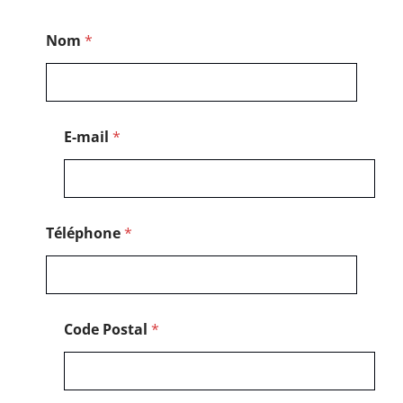
*
Nom
*
C
o
d
e
E-mail
*
Téléphone
*
Code Postal
*