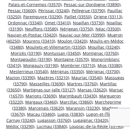
Palais-et-Cornemps (33570)
,
Pessac-sur-Dordogne (33890)
,
Pessac (33600)
,
Périssac (33240)
,
Pellegrue (33790)
,
Pauillac
(33250)
,
Parempuyre (33290)
,
Paillet (33550)
,
Origne (33113)
,
Ordonnac (33340)
,
Omet (33410)
,
Noaillan (33730)
,
Noaillac
(33190)
,
Neuffons (33580)
,
Nérigean (33750)
,
Néac (33500)
,
Naujan-et-Postiac (33420)
,
Naujac-sur-Mer (33990)
,
Mugron
(40250)
,
Mourens (33410)
,
Moulon (33420)
,
Moulis-en-Médoc
(33480)
,
Mouliets-et-Villemartin (33350)
,
Mouillac (33240)
,
Morizès (33190)
,
Montussan (33450)
,
Montignac (33760)
,
Montagoudin (33190)
,
Montagne (33570)
,
Monprimblanc
(33410)
,
Mongauzy (33190)
,
Mombrier (33710)
,
Mios (33380)
,
Mesterrieux (33540)
,
Mérignas (33350)
,
Mérignac (33700)
,
Mazion (33390)
,
Mazères (33210)
,
Mauriac (33540)
,
Massugas
(33790)
,
Masseilles (33690)
,
Martres (33760)
,
Martillac
(33650)
,
Martignas-sur-Jalle (33127)
,
Marsas (33620)
,
Marsac
(16570)
,
Marions (33690)
,
Marimbault (33430)
,
Margueron
(33220)
,
Margaux (33460)
,
Marcillac (33860)
,
Marcheprime
(33380)
,
Marcenais (33620)
,
Maransin (33230)
,
Madirac
(33670)
,
Macau (33460)
,
Lugos (33830)
,
Lugon-et-l’Île-du-
Carnay (33240)
,
Lugasson (33760)
,
Lugaignac (33420)
,
Ludon-
Médoc (33290)
,
Lucmau (33840)
,
Loupiac-de-la-Réole (33190)
,