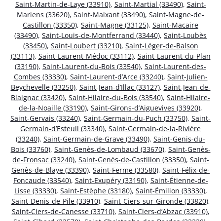
Saint-Martin-de-Laye (33910)
,
Saint-Martial (33490)
,
Saint-
Mariens (33620)
,
Saint-Maixant (33490)
,
Saint-Magne-de-
Castillon (33350)
,
Saint-Magne (33125)
,
Saint-Macaire
(33490)
,
Saint-Louis-de-Montferrand (33440)
,
Saint-Loubès
(33450)
,
Saint-Loubert (33210)
,
Saint-Léger-de-Balson
(33113)
,
Saint-Laurent-Médoc (33112)
,
Saint-Laurent-du-Plan
(33190)
,
Saint-Laurent-du-Bois (33540)
,
Saint-Laurent-des-
Combes (33330)
,
Saint-Laurent-d’Arce (33240)
,
Saint-Julien-
Beychevelle (33250)
,
Saint-Jean-d’Illac (33127)
,
Saint-Jean-de-
Blaignac (33420)
,
Saint-Hilaire-du-Bois (33540)
,
Saint-Hilaire-
de-la-Noaille (33190)
,
Saint-Girons-d’Aiguevives (33920)
,
Saint-Gervais (33240)
,
Saint-Germain-du-Puch (33750)
,
Saint-
Germain-d’Esteuil (33340)
,
Saint-Germain-de-la-Rivière
(33240)
,
Saint-Germain-de-Grave (33490)
,
Saint-Genis-du-
Bois (33760)
,
Saint-Genès-de-Lombaud (33670)
,
Saint-Genès-
de-Fronsac (33240)
,
Saint-Genès-de-Castillon (33350)
,
Saint-
Genès-de-Blaye (33390)
,
Saint-Ferme (33580)
,
Saint-Félix-de-
Foncaude (33540)
,
Saint-Exupéry (33190)
,
Saint-Étienne-de-
Lisse (33330)
,
Saint-Estèphe (33180)
,
Saint-Émilion (33330)
,
Saint-Denis-de-Pile (33910)
,
Saint-Ciers-sur-Gironde (33820)
,
Saint-Ciers-de-Canesse (33710)
,
Saint-Ciers-d’Abzac (33910)
,