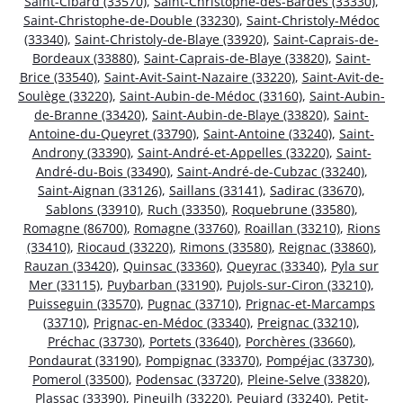
Saint-Cibard (33570)
,
Saint-Christophe-des-Bardes (33330)
,
Saint-Christophe-de-Double (33230)
,
Saint-Christoly-Médoc
(33340)
,
Saint-Christoly-de-Blaye (33920)
,
Saint-Caprais-de-
Bordeaux (33880)
,
Saint-Caprais-de-Blaye (33820)
,
Saint-
Brice (33540)
,
Saint-Avit-Saint-Nazaire (33220)
,
Saint-Avit-de-
Soulège (33220)
,
Saint-Aubin-de-Médoc (33160)
,
Saint-Aubin-
de-Branne (33420)
,
Saint-Aubin-de-Blaye (33820)
,
Saint-
Antoine-du-Queyret (33790)
,
Saint-Antoine (33240)
,
Saint-
Androny (33390)
,
Saint-André-et-Appelles (33220)
,
Saint-
André-du-Bois (33490)
,
Saint-André-de-Cubzac (33240)
,
Saint-Aignan (33126)
,
Saillans (33141)
,
Sadirac (33670)
,
Sablons (33910)
,
Ruch (33350)
,
Roquebrune (33580)
,
Romagne (86700)
,
Romagne (33760)
,
Roaillan (33210)
,
Rions
(33410)
,
Riocaud (33220)
,
Rimons (33580)
,
Reignac (33860)
,
Rauzan (33420)
,
Quinsac (33360)
,
Queyrac (33340)
,
Pyla sur
Mer (33115)
,
Puybarban (33190)
,
Pujols-sur-Ciron (33210)
,
Puisseguin (33570)
,
Pugnac (33710)
,
Prignac-et-Marcamps
(33710)
,
Prignac-en-Médoc (33340)
,
Preignac (33210)
,
Préchac (33730)
,
Portets (33640)
,
Porchères (33660)
,
Pondaurat (33190)
,
Pompignac (33370)
,
Pompéjac (33730)
,
Pomerol (33500)
,
Podensac (33720)
,
Pleine-Selve (33820)
,
Plassac (33390)
,
Pineuilh (33220)
,
Peujard (33240)
,
Petit-