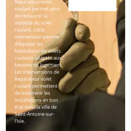
Reparateur volet
roulant permet ainsi
de restaurer la
mobilité du volet
roulant. Cette
intervention permet
d’équiper les
habitations de volets
roulants adaptés aux
besoins du logement.
Les interventions de
Reparateur volet
roulant permettent
de maintenir les
installations en bon
état dans la ville de
Saint-Antoine-sur-
l’Isle.