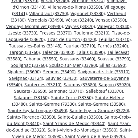
Yvrac (33370)
,
Virsac (33240)
,
Virelade (33720)
,
Villenave-
d’Ornon (33140)
,
Villenave-de-Rions (33550)
,
Villegouge
(33141)
,
Villandraut (33730)
,
Vignonet (33330)
,
Vertheuil
(33180)
,
Verdelais (33490)
,
Vérac (33240)
,
Vensac (33590)
,
Vendays-Montalivet (33930)
,
Vayres (33870)
,
Valeyrac (33340)
,
Uzeste (33730)
,
Tresses (33370)
,
Toulenne (33210)
,
Tizac-de-
Lapouyade (33620)
,
Tizac-de-Curton (33420)
,
Teuillac (33710)
,
Taussat-les-Bains (33148)
,
Tauriac (33710)
,
Tarnès (33240)
,
Targon (33760)
,
Talence (33400)
,
Talais (33590)
,
Taillecavat
(33580)
,
Tabanac (33550)
,
Soussans (33460)
,
Soussac (33790)
,
Soulignac (33760)
,
Soulac-sur-Mer (33780)
,
Sillas (33690)
,
Sigalens (33690)
,
Semens (33490)
,
Savignac-de-l’Isle (33910)
,
Savignac (33124)
,
Sauviac (33430)
,
Sauveterre-de-Guyenne
(33540)
,
Sauternes (33210)
,
Saumos (33680)
,
Saugon (33920)
,
Saucats (33650)
,
Samonac (33710)
,
Sallebœuf (33370)
,
Salaunes (33160)
,
Sainte-Terre (33350)
,
Sainte-Hélène
(33480)
,
Sainte-Gemme (79330)
,
Sainte-Gemme (33580)
,
Sainte-Foy-la-Longue (33490)
,
Sainte-Foy-la-Grande (33220)
,
Sainte-Florence (33350)
,
Sainte-Eulalie (33560)
,
Sainte-Croix-
du-Mont (33410)
,
Saint-Yzans-de-Médoc (33340)
,
Saint-Yzan-
de-Soudiac (33920)
,
Saint-Vivien-de-Monségur (33580)
,
Saint-
Vivien-de-Médoc (33590)
,
Saint-Vivien-de-Blaye (33920)
,