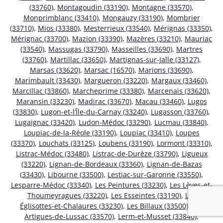
(33760)
,
Montagoudin (33190)
,
Montagne (33570)
,
Monprimblanc (33410)
,
Mongauzy (33190)
,
Mombrier
(33710)
,
Mios (33380)
,
Mesterrieux (33540)
,
Mérignas (33350)
,
Mérignac (33700)
,
Mazion (33390)
,
Mazères (33210)
,
Mauriac
(33540)
,
Massugas (33790)
,
Masseilles (33690)
,
Martres
(33760)
,
Martillac (33650)
,
Martignas-sur-Jalle (33127)
,
Marsas (33620)
,
Marsac (16570)
,
Marions (33690)
,
Marimbault (33430)
,
Margueron (33220)
,
Margaux (33460)
,
Marcillac (33860)
,
Marcheprime (33380)
,
Marcenais (33620)
,
Maransin (33230)
,
Madirac (33670)
,
Macau (33460)
,
Lugos
(33830)
,
Lugon-et-l’Île-du-Carnay (33240)
,
Lugasson (33760)
,
Lugaignac (33420)
,
Ludon-Médoc (33290)
,
Lucmau (33840)
,
Loupiac-de-la-Réole (33190)
,
Loupiac (33410)
,
Loupes
(33370)
,
Louchats (33125)
,
Loubens (33190)
,
Lormont (33310)
,
Listrac-Médoc (33480)
,
Listrac-de-Durèze (33790)
,
Ligueux
(33220)
,
Lignan-de-Bordeaux (33360)
,
Lignan-de-Bazas
(33430)
,
Libourne (33500)
,
Lestiac-sur-Garonne (33550)
,
Lesparre-Médoc (33340)
,
Les Peintures (33230)
,
Les Lèves-et-
Thoumeyragues (33220)
,
Les Esseintes (33190)
,
Les
Églisottes-et-Chalaures (33230)
,
Les Billaux (33500)
,
Les
Artigues-de-Lussac (33570)
,
Lerm-et-Musset (33840)
,