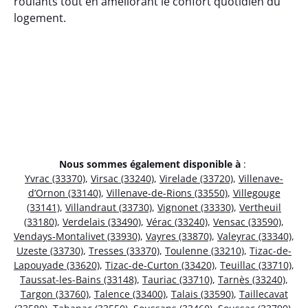
roulants tout en améliorant le confort quotidien du
logement.
Nous sommes également disponible à
:
Yvrac (33370)
,
Virsac (33240)
,
Virelade (33720)
,
Villenave-
d’Ornon (33140)
,
Villenave-de-Rions (33550)
,
Villegouge
(33141)
,
Villandraut (33730)
,
Vignonet (33330)
,
Vertheuil
(33180)
,
Verdelais (33490)
,
Vérac (33240)
,
Vensac (33590)
,
Vendays-Montalivet (33930)
,
Vayres (33870)
,
Valeyrac (33340)
,
Uzeste (33730)
,
Tresses (33370)
,
Toulenne (33210)
,
Tizac-de-
Lapouyade (33620)
,
Tizac-de-Curton (33420)
,
Teuillac (33710)
,
Taussat-les-Bains (33148)
,
Tauriac (33710)
,
Tarnès (33240)
,
Targon (33760)
,
Talence (33400)
,
Talais (33590)
,
Taillecavat