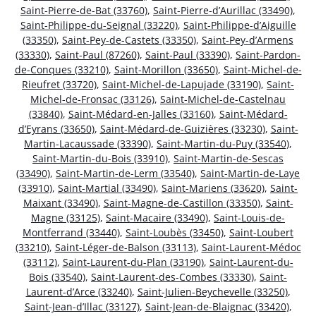
Saint-Pierre-de-Bat (33760)
,
Saint-Pierre-d’Aurillac (33490)
,
Saint-Philippe-du-Seignal (33220)
,
Saint-Philippe-d’Aiguille
(33350)
,
Saint-Pey-de-Castets (33350)
,
Saint-Pey-d’Armens
(33330)
,
Saint-Paul (87260)
,
Saint-Paul (33390)
,
Saint-Pardon-
de-Conques (33210)
,
Saint-Morillon (33650)
,
Saint-Michel-de-
Rieufret (33720)
,
Saint-Michel-de-Lapujade (33190)
,
Saint-
Michel-de-Fronsac (33126)
,
Saint-Michel-de-Castelnau
(33840)
,
Saint-Médard-en-Jalles (33160)
,
Saint-Médard-
d’Eyrans (33650)
,
Saint-Médard-de-Guizières (33230)
,
Saint-
Martin-Lacaussade (33390)
,
Saint-Martin-du-Puy (33540)
,
Saint-Martin-du-Bois (33910)
,
Saint-Martin-de-Sescas
(33490)
,
Saint-Martin-de-Lerm (33540)
,
Saint-Martin-de-Laye
(33910)
,
Saint-Martial (33490)
,
Saint-Mariens (33620)
,
Saint-
Maixant (33490)
,
Saint-Magne-de-Castillon (33350)
,
Saint-
Magne (33125)
,
Saint-Macaire (33490)
,
Saint-Louis-de-
Montferrand (33440)
,
Saint-Loubès (33450)
,
Saint-Loubert
(33210)
,
Saint-Léger-de-Balson (33113)
,
Saint-Laurent-Médoc
(33112)
,
Saint-Laurent-du-Plan (33190)
,
Saint-Laurent-du-
Bois (33540)
,
Saint-Laurent-des-Combes (33330)
,
Saint-
Laurent-d’Arce (33240)
,
Saint-Julien-Beychevelle (33250)
,
Saint-Jean-d’Illac (33127)
,
Saint-Jean-de-Blaignac (33420)
,