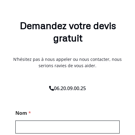
Demandez votre devis
gratuit
N’hésitez pas à nous appeler ou nous contacter, nous
serions ravies de vous aider.
06.20.09.00.25
*
Nom
*
*
C
o
d