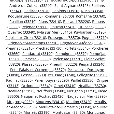
et-Appelles (33220)
,
Saint-André-du-Bois (33490)
,
Saint-
André-de-Cubzac (33240)
,
Saint-Aignan (33126)
,
Saillans
(33141)
,
Sadirac (33670)
,
Sablons (33910)
,
Ruch (33350)
,
Roquebrune (33580)
,
Romagne (86700)
,
Romagne (33760)
,
Roaillan (33210)
,
Rions (33410)
,
Riocaud (33220)
,
Rimons
(33580)
,
Reignac (33860)
,
Rauzan (33420)
,
Quinsac (33360)
,
Queyrac (33340)
,
Pyla sur Mer (33115)
,
Puybarban (33190)
,
Pujols-sur-Ciron (33210)
,
Puisseguin (33570)
,
Pugnac (33710)
,
Prignac-et-Marcamps (33710)
,
Prignac-en-Médoc (33340)
,
Preignac (33210)
,
Préchac (33730)
,
Portets (33640)
,
Porchères
(33660)
,
Pondaurat (33190)
,
Pompignac (33370)
,
Pompéjac
(33730)
,
Pomerol (33500)
,
Podensac (33720)
,
Pleine-Selve
(33820)
,
Plassac (33390)
,
Pineuilh (33220)
,
Peujard (33240)
,
Petit-Palais-et-Cornemps (33570)
,
Pessac-sur-Dordogne
(33890)
,
Pessac (33600)
,
Périssac (33240)
,
Pellegrue (33790)
,
Pauillac (33250)
,
Parempuyre (33290)
,
Paillet (33550)
,
Origne
(33113)
,
Ordonnac (33340)
,
Omet (33410)
,
Noaillan (33730)
,
Noaillac (33190)
,
Neuffons (33580)
,
Nérigean (33750)
,
Néac
(33500)
,
Naujan-et-Postiac (33420)
,
Naujac-sur-Mer (33990)
,
Mugron (40250)
,
Mourens (33410)
,
Moulon (33420)
,
Moulis-
en-Médoc (33480)
,
Mouliets-et-Villemartin (33350)
,
Mouillac
(33240)
,
Morizès (33190)
,
Montussan (33450)
,
Montignac