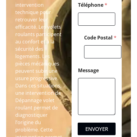
intervention
Téléphone
*
technique pour
retrouver leur
efficacité. Les volets
roulants participent
Code Postal
*
au confort et à la
sécurité des
logements. Les
pièces mécaniques
Message
peuvent subir une
usure progressive.
Dans ces situations,
une intervention de
Dépannage volet
roulant permet de
diagnostiquer
l’origine du
ENVOYER
problème. Cette