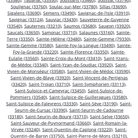
(33580)
,
Tabanac (33550)
,
Soussans (33460)
,
Soussac (33790)
,
Soulignac (33760)
,
Soulac-sur-Mer (33780)
,
Sillas (33690)
,
Sigalens (33690)
,
Semens (33490)
,
Savignac-de-l’Isle (33910)
,
Savignac (33124)
,
Sauviac (33430)
,
Sauveterre-de-Guyenne
(33540)
,
Sauternes (33210)
,
Saumos (33680)
,
Saugon (33920)
,
Saucats (33650)
,
Samonac (33710)
,
Salaunes (33160)
,
Sainte-
Terre (33350)
,
Sainte-Hélène (33480)
,
Sainte-Gemme (79330)
,
Sainte-Gemme (33580)
,
Sainte-Foy-la-Longue (33490)
,
Sainte-
Foy-la-Grande (33220)
,
Sainte-Florence (33350)
,
Sainte-
Eulalie (33560)
,
Sainte-Croix-du-Mont (33410)
,
Saint-Yzans-
de-Médoc (33340)
,
Saint-Yzan-de-Soudiac (33920)
,
Saint-
Vivien-de-Monségur (33580)
,
Saint-Vivien-de-Médoc (33590)
,
Saint-Vivien-de-Blaye (33920)
,
Saint-Vincent-de-Pertignas
(33420)
,
Saint-Trojan (33710)
,
Saint-Symphorien (33113)
,
Saint-Sulpice-et-Cameyrac (33450)
,
Saint-Sulpice-de-
Pommiers (33540)
,
Saint-Sulpice-de-Guilleragues (33580)
,
Saint-Sulpice-de-Faleyrens (33330)
,
Saint-Sève (33190)
,
Saint-
Seurin-de-Cursac (33390)
,
Saint-Seurin-de-Cadourne
(33180)
,
Saint-Seurin-de-Bourg (33710)
,
Saint-Selve (33650)
,
Saint-Sauveur-de-Puynormand (33660)
,
Saint-Romain-la-
Virvée (33240)
,
Saint-Quentin-de-Caplong (33220)
,
Saint-
Quentin-de-Baron (33750)
,
Saint-Pierre-de-Mons (33210)
,