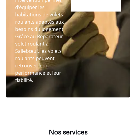
intervention permet
d’équiper les
habitations de volets
roulants adaptés aux
besoins du logement.
Grâce au Reparateur
volet roulant à
Sallebœuf, les volets
roulants peuvent
retrouver leur
performance et leur
fiabilité.
Nos services