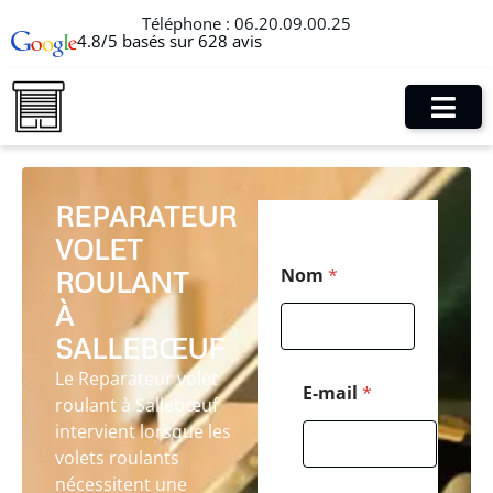
Téléphone :
06.20.09.00.25
4.8/5 basés sur 628 avis
REPARATEUR
VOLET
*
Nom
*
ROULANT
*
C
À
o
d
SALLEBŒUF
e
Le Reparateur volet
E-mail
*
roulant à Sallebœuf
intervient lorsque les
volets roulants
nécessitent une