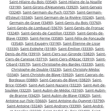
Saint-Hilaire-du-Bois (33540)
,
Saint-Hilaire-de-la-Noaille
(33190)
,
Saint-Girons-d’Aiguevives (33920)
,
Saint-Gervais
(33240)
,
Saint-Germain-du-Puch (33750)
,
Saint-Germain-
d’Esteuil (33340)
,
Saint-Germain-de-la-Rivière (33240)
,
Saint-
Germain-de-Grave (33490)
,
Saint-Genis-du-Bois (33760)
,
Saint-Genès-de-Lombaud (33670)
,
Saint-Genès-de-Fronsac
(33240)
,
Saint-Genès-de-Castillon (33350)
,
Saint-Genès-de-
Blaye (33390)
,
Saint-Ferme (33580)
,
Saint-Félix-de-Foncaude
(33540)
,
Saint-Exupéry (33190)
,
Saint-Étienne-de-Lisse
(33330)
,
Saint-Estèphe (33180)
,
Saint-Émilion (33330)
,
Saint-
Denis-de-Pile (33910)
,
Saint-Ciers-sur-Gironde (33820)
,
Saint-
Ciers-de-Canesse (33710)
,
Saint-Ciers-d’Abzac (33910)
,
Saint-
Cibard (33570)
,
Saint-Christophe-des-Bardes (33330)
,
Saint-
Christophe-de-Double (33230)
,
Saint-Christoly-Médoc
(33340)
,
Saint-Christoly-de-Blaye (33920)
,
Saint-Caprais-de-
Bordeaux (33880)
,
Saint-Caprais-de-Blaye (33820)
,
Saint-
Brice (33540)
,
Saint-Avit-Saint-Nazaire (33220)
,
Saint-Avit-de-
Soulège (33220)
,
Saint-Aubin-de-Médoc (33160)
,
Saint-Aubin-
de-Branne (33420)
,
Saint-Aubin-de-Blaye (33820)
,
Saint-
Antoine-sur-l’Isle (33660)
,
Saint-Antoine-du-Queyret (33790)
,
Saint-Antoine (33240)
,
Saint-Androny (33390)
,
Saint-André-