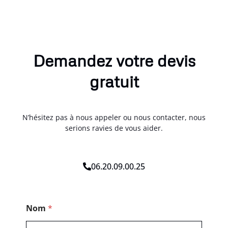
Demandez votre devis
gratuit
N’hésitez pas à nous appeler ou nous contacter, nous
serions ravies de vous aider.
06.20.09.00.25
T
Nom
*
é
l