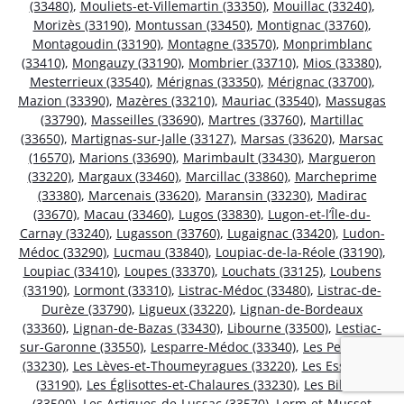
(33480)
,
Mouliets-et-Villemartin (33350)
,
Mouillac (33240)
,
Morizès (33190)
,
Montussan (33450)
,
Montignac (33760)
,
Montagoudin (33190)
,
Montagne (33570)
,
Monprimblanc
(33410)
,
Mongauzy (33190)
,
Mombrier (33710)
,
Mios (33380)
,
Mesterrieux (33540)
,
Mérignas (33350)
,
Mérignac (33700)
,
Mazion (33390)
,
Mazères (33210)
,
Mauriac (33540)
,
Massugas
(33790)
,
Masseilles (33690)
,
Martres (33760)
,
Martillac
(33650)
,
Martignas-sur-Jalle (33127)
,
Marsas (33620)
,
Marsac
(16570)
,
Marions (33690)
,
Marimbault (33430)
,
Margueron
(33220)
,
Margaux (33460)
,
Marcillac (33860)
,
Marcheprime
(33380)
,
Marcenais (33620)
,
Maransin (33230)
,
Madirac
(33670)
,
Macau (33460)
,
Lugos (33830)
,
Lugon-et-l’Île-du-
Carnay (33240)
,
Lugasson (33760)
,
Lugaignac (33420)
,
Ludon-
Médoc (33290)
,
Lucmau (33840)
,
Loupiac-de-la-Réole (33190)
,
Loupiac (33410)
,
Loupes (33370)
,
Louchats (33125)
,
Loubens
(33190)
,
Lormont (33310)
,
Listrac-Médoc (33480)
,
Listrac-de-
Durèze (33790)
,
Ligueux (33220)
,
Lignan-de-Bordeaux
(33360)
,
Lignan-de-Bazas (33430)
,
Libourne (33500)
,
Lestiac-
sur-Garonne (33550)
,
Lesparre-Médoc (33340)
,
Les Peintures
(33230)
,
Les Lèves-et-Thoumeyragues (33220)
,
Les Esseintes
(33190)
,
Les Églisottes-et-Chalaures (33230)
,
Les Billaux
(33500)
,
Les Artigues-de-Lussac (33570)
,
Lerm-et-Musset