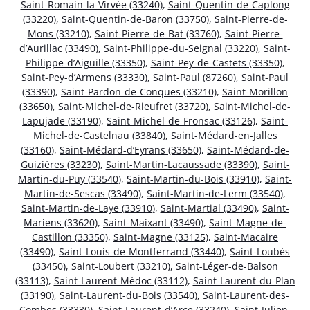
Saint-Romain-la-Virvée (33240)
,
Saint-Quentin-de-Caplong
(33220)
,
Saint-Quentin-de-Baron (33750)
,
Saint-Pierre-de-
Mons (33210)
,
Saint-Pierre-de-Bat (33760)
,
Saint-Pierre-
d’Aurillac (33490)
,
Saint-Philippe-du-Seignal (33220)
,
Saint-
Philippe-d’Aiguille (33350)
,
Saint-Pey-de-Castets (33350)
,
Saint-Pey-d’Armens (33330)
,
Saint-Paul (87260)
,
Saint-Paul
(33390)
,
Saint-Pardon-de-Conques (33210)
,
Saint-Morillon
(33650)
,
Saint-Michel-de-Rieufret (33720)
,
Saint-Michel-de-
Lapujade (33190)
,
Saint-Michel-de-Fronsac (33126)
,
Saint-
Michel-de-Castelnau (33840)
,
Saint-Médard-en-Jalles
(33160)
,
Saint-Médard-d’Eyrans (33650)
,
Saint-Médard-de-
Guizières (33230)
,
Saint-Martin-Lacaussade (33390)
,
Saint-
Martin-du-Puy (33540)
,
Saint-Martin-du-Bois (33910)
,
Saint-
Martin-de-Sescas (33490)
,
Saint-Martin-de-Lerm (33540)
,
Saint-Martin-de-Laye (33910)
,
Saint-Martial (33490)
,
Saint-
Mariens (33620)
,
Saint-Maixant (33490)
,
Saint-Magne-de-
Castillon (33350)
,
Saint-Magne (33125)
,
Saint-Macaire
(33490)
,
Saint-Louis-de-Montferrand (33440)
,
Saint-Loubès
(33450)
,
Saint-Loubert (33210)
,
Saint-Léger-de-Balson
(33113)
,
Saint-Laurent-Médoc (33112)
,
Saint-Laurent-du-Plan
(33190)
,
Saint-Laurent-du-Bois (33540)
,
Saint-Laurent-des-
Combes (33330)
,
Saint-Laurent-d’Arce (33240)
,
Saint-Julien-