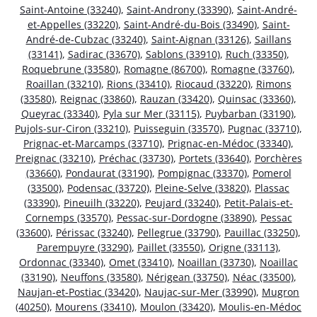
Saint-Antoine (33240)
,
Saint-Androny (33390)
,
Saint-André-
et-Appelles (33220)
,
Saint-André-du-Bois (33490)
,
Saint-
André-de-Cubzac (33240)
,
Saint-Aignan (33126)
,
Saillans
(33141)
,
Sadirac (33670)
,
Sablons (33910)
,
Ruch (33350)
,
Roquebrune (33580)
,
Romagne (86700)
,
Romagne (33760)
,
Roaillan (33210)
,
Rions (33410)
,
Riocaud (33220)
,
Rimons
(33580)
,
Reignac (33860)
,
Rauzan (33420)
,
Quinsac (33360)
,
Queyrac (33340)
,
Pyla sur Mer (33115)
,
Puybarban (33190)
,
Pujols-sur-Ciron (33210)
,
Puisseguin (33570)
,
Pugnac (33710)
,
Prignac-et-Marcamps (33710)
,
Prignac-en-Médoc (33340)
,
Preignac (33210)
,
Préchac (33730)
,
Portets (33640)
,
Porchères
(33660)
,
Pondaurat (33190)
,
Pompignac (33370)
,
Pomerol
(33500)
,
Podensac (33720)
,
Pleine-Selve (33820)
,
Plassac
(33390)
,
Pineuilh (33220)
,
Peujard (33240)
,
Petit-Palais-et-
Cornemps (33570)
,
Pessac-sur-Dordogne (33890)
,
Pessac
(33600)
,
Périssac (33240)
,
Pellegrue (33790)
,
Pauillac (33250)
,
Parempuyre (33290)
,
Paillet (33550)
,
Origne (33113)
,
Ordonnac (33340)
,
Omet (33410)
,
Noaillan (33730)
,
Noaillac
(33190)
,
Neuffons (33580)
,
Nérigean (33750)
,
Néac (33500)
,
Naujan-et-Postiac (33420)
,
Naujac-sur-Mer (33990)
,
Mugron
(40250)
,
Mourens (33410)
,
Moulon (33420)
,
Moulis-en-Médoc