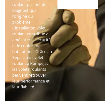
roulant permet de
diagnostiquer
l’origine du
problème.
L’Installation volet
roulant contribue à
améliorer la sécurité
et le confort des
habitations. Grâce au
Reparateur volet
roulant à Pompéjac,
les volets roulants
peuvent retrouver
leur performance et
leur fiabilité.