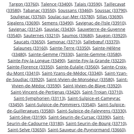
Targon (33760)
,
Talence (33400)
,
Talais (33590)
,
Taillecavat
(33580)
,
Tabanac (33550)
,
Soussans (33460)
,
Soussac (33790)
,
Soulignac (33760)
,
Soulac-sur-Mer (33780)
,
Sillas (33690)
,
Sigalens (33690)
,
Semens (33490)
,
Savignac-de-l’Isle (33910)
,
Savignac (33124)
,
Sauviac (33430)
,
Sauveterre-de-Guyenne
(33540)
,
Sauternes (33210)
,
Saumos (33680)
,
Saugon (33920)
,
Saucats (33650)
,
Samonac (33710)
,
Sallebœuf (33370)
,
Salaunes (33160)
,
Sainte-Terre (33350)
,
Sainte-Hélène
(33480)
,
Sainte-Gemme (79330)
,
Sainte-Gemme (33580)
,
Sainte-Foy-la-Longue (33490)
,
Sainte-Foy-la-Grande (33220)
,
Sainte-Florence (33350)
,
Sainte-Eulalie (33560)
,
Sainte-Croix-
du-Mont (33410)
,
Saint-Yzans-de-Médoc (33340)
,
Saint-Yzan-
de-Soudiac (33920)
,
Saint-Vivien-de-Monségur (33580)
,
Saint-
Vivien-de-Médoc (33590)
,
Saint-Vivien-de-Blaye (33920)
,
Saint-Vincent-de-Pertignas (33420)
,
Saint-Trojan (33710)
,
Saint-Symphorien (33113)
,
Saint-Sulpice-et-Cameyrac
(33450)
,
Saint-Sulpice-de-Pommiers (33540)
,
Saint-Sulpice-
de-Guilleragues (33580)
,
Saint-Sulpice-de-Faleyrens (33330)
,
Saint-Sève (33190)
,
Saint-Seurin-de-Cursac (33390)
,
Saint-
Seurin-de-Cadourne (33180)
,
Saint-Seurin-de-Bourg (33710)
,
Saint-Selve (33650)
,
Saint-Sauveur-de-Puynormand (33660)
,