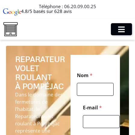
Téléphone :
06.20.09.00.25
4.8/5 basés sur 628 avis
REPARATEUR
VOLET
T
Nom
*
ROULANT
é
l
À POMPÉJAC
é
p
Dans le domaine des
h
fermetures de
o
E-mail
*
l’habitat, le
n
Reparateur volet
e
T
roulant à Pompéjac
é
représente une
l