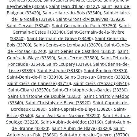
Beychevelle (33250)
,
Saint-Jean-d’Illac (33127)
,
Saint-Jean-de-
Blaignac (33420)
,
Saint-Hilaire-du-Bois (33540)
,
Saint-Hilaire-
de-la-Noaille (33190)
,
Saint-Girons-d’Aiguevives (33920)
,
Saint-Gervais (33240)
,
Saint-Germain-du-Puch (33750)
,
Saint-
Germain-d’Esteuil (33340)
,
Saint-Germain-de-la-Rivière
(33240)
,
Saint-Germain-de-Grave (33490)
,
Saint-Genis-du-
Bois (33760)
,
Saint-Genès-de-Lombaud (33670)
,
Saint-Genès-
de-Fronsac (33240)
,
Saint-Genès-de-Castillon (33350)
,
Saint-
Genès-de-Blaye (33390)
,
Saint-Ferme (33580)
,
Saint-Félix-de-
Foncaude (33540)
,
Saint-Exupéry (33190)
,
Saint-Étienne-de-
Lisse (33330)
,
Saint-Estèphe (33180)
,
Saint-Émilion (33330)
,
Saint-Denis-de-Pile (33910)
,
Saint-Ciers-sur-Gironde (33820)
,
Saint-Ciers-de-Canesse (33710)
,
Saint-Ciers-d’Abzac (33910)
,
Saint-Cibard (33570)
,
Saint-Christophe-des-Bardes (33330)
,
Saint-Christophe-de-Double (33230)
,
Saint-Christoly-Médoc
(33340)
,
Saint-Christoly-de-Blaye (33920)
,
Saint-Caprais-de-
Bordeaux (33880)
,
Saint-Caprais-de-Blaye (33820)
,
Saint-
Brice (33540)
,
Saint-Avit-Saint-Nazaire (33220)
,
Saint-Avit-de-
Soulège (33220)
,
Saint-Aubin-de-Médoc (33160)
,
Saint-Aubin-
de-Branne (33420)
,
Saint-Aubin-de-Blaye (33820)
,
Saint-
Antoine-sur-l’Isle (33660)
,
Saint-Antoine-du-Queyret (33790)
,