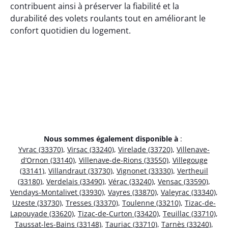
contribuent ainsi à préserver la fiabilité et la
durabilité des volets roulants tout en améliorant le
confort quotidien du logement.
Nous sommes également disponible à
:
Yvrac (33370)
,
Virsac (33240)
,
Virelade (33720)
,
Villenave-
d’Ornon (33140)
,
Villenave-de-Rions (33550)
,
Villegouge
(33141)
,
Villandraut (33730)
,
Vignonet (33330)
,
Vertheuil
(33180)
,
Verdelais (33490)
,
Vérac (33240)
,
Vensac (33590)
,
Vendays-Montalivet (33930)
,
Vayres (33870)
,
Valeyrac (33340)
,
Uzeste (33730)
,
Tresses (33370)
,
Toulenne (33210)
,
Tizac-de-
Lapouyade (33620)
,
Tizac-de-Curton (33420)
,
Teuillac (33710)
,
Taussat-les-Bains (33148)
,
Tauriac (33710)
,
Tarnès (33240)
,