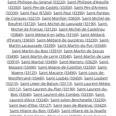
Saint-Philippe-du-Seignal (33220)
,
Saint-Philippe-d’Aiguille
(33350)
,
Saint-Pey-de-Castets (33350)
,
Saint-Pey-d’Armens
(33330)
,
Saint-Paul (87260)
,
Saint-Paul (33390)
,
Saint-Pardon-
de-Conques (33210)
,
Saint-Morillon (33650)
,
Saint-Michel-de-
Rieufret (33720)
,
Saint-Michel-de-Lapujade (33190)
,
Saint-
Michel-de-Fronsac (33126)
,
Saint-Michel-de-Castelnau
(33840)
,
Saint-Médard-en-Jalles (33160)
,
Saint-Médard-
d’Eyrans (33650)
,
Saint-Médard-de-Guizières (33230)
,
Saint-
Martin-Lacaussade (33390)
,
Saint-Martin-du-Puy (33540)
,
Saint-Martin-du-Bois (33910)
,
Saint-Martin-de-Sescas
(33490)
,
Saint-Martin-de-Lerm (33540)
,
Saint-Martin-de-Laye
(33910)
,
Saint-Martial (33490)
,
Saint-Mariens (33620)
,
Saint-
Maixant (33490)
,
Saint-Magne-de-Castillon (33350)
,
Saint-
Magne (33125)
,
Saint-Macaire (33490)
,
Saint-Louis-de-
Montferrand (33440)
,
Saint-Loubès (33450)
,
Saint-Loubert
(33210)
,
Saint-Léger-de-Balson (33113)
,
Saint-Laurent-Médoc
(33112)
,
Saint-Laurent-du-Plan (33190)
,
Saint-Laurent-du-
Bois (33540)
,
Saint-Laurent-des-Combes (33330)
,
Saint-
Laurent-d’Arce (33240)
,
Saint-Julien-Beychevelle (33250)
,
Saint-Jean-d’Illac (33127)
,
Saint-Jean-de-Blaignac (33420)
,
Saint-Hilaire-du-Bois (33540)
,
Saint-Hilaire-de-la-Noaille