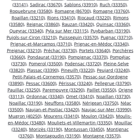
(33141)
,
Sadirac (33670)
,
Sablons (33910)
,
Ruch (33350)
,
Roquebrune (33580)
,
Romagne (86700)
,
Romagne (33760)
,
Roaillan (33210)
,
Rions (33410)
,
Riocaud (33220)
,
Rimons
(33580)
,
Reignac (33860)
,
Rauzan (33420)
,
Quinsac (33360)
,
Queyrac (33340)
,
Pyla sur Mer (33115)
,
Puybarban (33190)
,
Pujols-sur-Ciron (33210)
,
Puisseguin (33570)
,
Pugnac (33710)
,
Prignac-et-Marcamps (33710)
,
Prignac-en-Médoc (33340)
,
Preignac (33210)
,
Préchac (33730)
,
Portets (33640)
,
Porchères
(33660)
,
Pondaurat (33190)
,
Pompignac (33370)
,
Pompéjac
(33730)
,
Pomerol (33500)
,
Podensac (33720)
,
Pleine-Selve
(33820)
,
Plassac (33390)
,
Pineuilh (33220)
,
Peujard (33240)
,
Petit-Palais-et-Cornemps (33570)
,
Pessac-sur-Dordogne
(33890)
,
Pessac (33600)
,
Périssac (33240)
,
Pellegrue (33790)
,
Pauillac (33250)
,
Parempuyre (33290)
,
Paillet (33550)
,
Origne
(33113)
,
Ordonnac (33340)
,
Omet (33410)
,
Noaillan (33730)
,
Noaillac (33190)
,
Neuffons (33580)
,
Nérigean (33750)
,
Néac
(33500)
,
Naujan-et-Postiac (33420)
,
Naujac-sur-Mer (33990)
,
Mugron (40250)
,
Mourens (33410)
,
Moulon (33420)
,
Moulis-
en-Médoc (33480)
,
Mouliets-et-Villemartin (33350)
,
Mouillac
(33240)
,
Morizès (33190)
,
Montussan (33450)
,
Montignac
(33760)
,
Montagoudin (33190)
,
Montagne (33570)
,