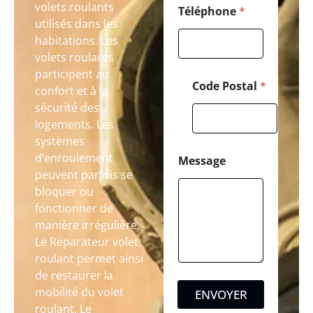
volets roulants
Téléphone
*
utilisés dans les
habitations. Les
volets roulants
participent au
Code Postal
*
confort et à la
sécurité des
logements. Les
systèmes
d’enroulement
Message
peuvent parfois se
bloquer ou
fonctionner de
manière irrégulière.
Le Reparateur volet
roulant permet ainsi
de restaurer la
mobilité du volet
ENVOYER
roulant. Le