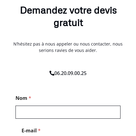
Demandez votre devis
gratuit
N’hésitez pas à nous appeler ou nous contacter, nous
serions ravies de vous aider.
06.20.09.00.25
C
Nom
*
o
d
e
E
-
m
E-mail
*
a