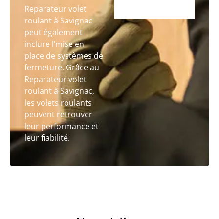
Reparateur volet
roulant à Savignac
peut également
inclure l’mise en
place de systèmes de
fermeture. Grâce au
Reparateur volet
roulant à Savignac,
les volets roulants
peuvent retrouver
leur performance et
leur fiabilité.