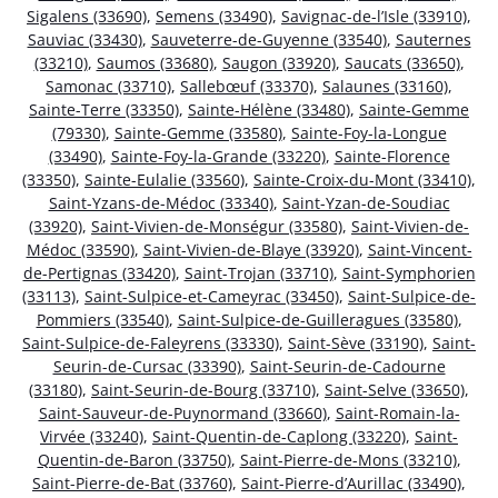
Sigalens (33690)
,
Semens (33490)
,
Savignac-de-l’Isle (33910)
,
Sauviac (33430)
,
Sauveterre-de-Guyenne (33540)
,
Sauternes
(33210)
,
Saumos (33680)
,
Saugon (33920)
,
Saucats (33650)
,
Samonac (33710)
,
Sallebœuf (33370)
,
Salaunes (33160)
,
Sainte-Terre (33350)
,
Sainte-Hélène (33480)
,
Sainte-Gemme
(79330)
,
Sainte-Gemme (33580)
,
Sainte-Foy-la-Longue
(33490)
,
Sainte-Foy-la-Grande (33220)
,
Sainte-Florence
(33350)
,
Sainte-Eulalie (33560)
,
Sainte-Croix-du-Mont (33410)
,
Saint-Yzans-de-Médoc (33340)
,
Saint-Yzan-de-Soudiac
(33920)
,
Saint-Vivien-de-Monségur (33580)
,
Saint-Vivien-de-
Médoc (33590)
,
Saint-Vivien-de-Blaye (33920)
,
Saint-Vincent-
de-Pertignas (33420)
,
Saint-Trojan (33710)
,
Saint-Symphorien
(33113)
,
Saint-Sulpice-et-Cameyrac (33450)
,
Saint-Sulpice-de-
Pommiers (33540)
,
Saint-Sulpice-de-Guilleragues (33580)
,
Saint-Sulpice-de-Faleyrens (33330)
,
Saint-Sève (33190)
,
Saint-
Seurin-de-Cursac (33390)
,
Saint-Seurin-de-Cadourne
(33180)
,
Saint-Seurin-de-Bourg (33710)
,
Saint-Selve (33650)
,
Saint-Sauveur-de-Puynormand (33660)
,
Saint-Romain-la-
Virvée (33240)
,
Saint-Quentin-de-Caplong (33220)
,
Saint-
Quentin-de-Baron (33750)
,
Saint-Pierre-de-Mons (33210)
,
Saint-Pierre-de-Bat (33760)
,
Saint-Pierre-d’Aurillac (33490)
,