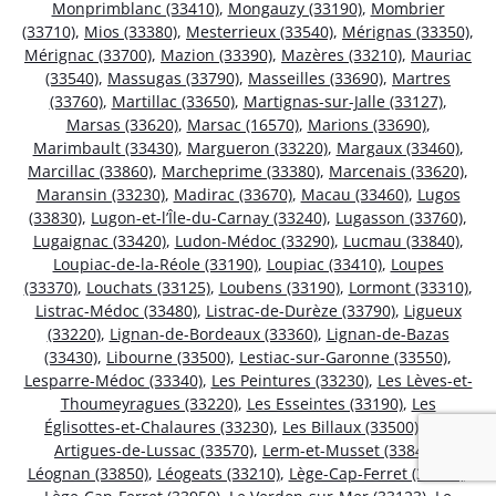
Monprimblanc (33410)
,
Mongauzy (33190)
,
Mombrier
(33710)
,
Mios (33380)
,
Mesterrieux (33540)
,
Mérignas (33350)
,
Mérignac (33700)
,
Mazion (33390)
,
Mazères (33210)
,
Mauriac
(33540)
,
Massugas (33790)
,
Masseilles (33690)
,
Martres
(33760)
,
Martillac (33650)
,
Martignas-sur-Jalle (33127)
,
Marsas (33620)
,
Marsac (16570)
,
Marions (33690)
,
Marimbault (33430)
,
Margueron (33220)
,
Margaux (33460)
,
Marcillac (33860)
,
Marcheprime (33380)
,
Marcenais (33620)
,
Maransin (33230)
,
Madirac (33670)
,
Macau (33460)
,
Lugos
(33830)
,
Lugon-et-l’Île-du-Carnay (33240)
,
Lugasson (33760)
,
Lugaignac (33420)
,
Ludon-Médoc (33290)
,
Lucmau (33840)
,
Loupiac-de-la-Réole (33190)
,
Loupiac (33410)
,
Loupes
(33370)
,
Louchats (33125)
,
Loubens (33190)
,
Lormont (33310)
,
Listrac-Médoc (33480)
,
Listrac-de-Durèze (33790)
,
Ligueux
(33220)
,
Lignan-de-Bordeaux (33360)
,
Lignan-de-Bazas
(33430)
,
Libourne (33500)
,
Lestiac-sur-Garonne (33550)
,
Lesparre-Médoc (33340)
,
Les Peintures (33230)
,
Les Lèves-et-
Thoumeyragues (33220)
,
Les Esseintes (33190)
,
Les
Églisottes-et-Chalaures (33230)
,
Les Billaux (33500)
,
Les
Artigues-de-Lussac (33570)
,
Lerm-et-Musset (33840)
,
Léognan (33850)
,
Léogeats (33210)
,
Lège-Cap-Ferret (33970)
,