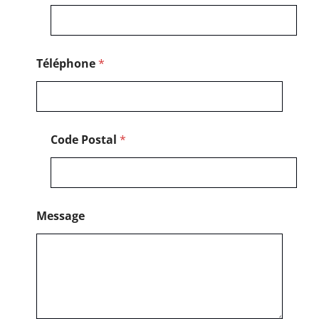
i
l
P
o
s
Téléphone
*
t
a
l
Code Postal
*
Message