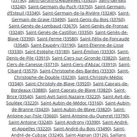
(33190)
,
Saint-Girons-d’Aiguevives (33920)
,
Saint-Gervais
(33240)
,
Saint-Germain-du-Puch (33750)
,
Saint-Germain-
d’Esteuil (33340)
,
Saint-Germain-de-la-Rivière (33240)
,
Saint-
Germain-de-Grave (33490)
,
Saint-Genis-du-Bois (33760)
,
Saint-Genès-de-Lombaud (33670)
,
Saint-Genès-de-Fronsac
(33240)
,
Saint-Genès-de-Castillon (33350)
,
Saint-Genès-de-
Blaye (33390)
,
Saint-Ferme (33580)
,
Saint-Félix-de-Foncaude
(33540)
,
Saint-Exupéry (33190)
,
Saint-Étienne-de-Lisse
(33330)
,
Saint-Estèphe (33180)
,
Saint-Émilion (33330)
,
Saint-
Denis-de-Pile (33910)
,
Saint-Ciers-sur-Gironde (33820)
,
Saint-
Ciers-de-Canesse (33710)
,
Saint-Ciers-d’Abzac (33910)
,
Saint-
Cibard (33570)
,
Saint-Christophe-des-Bardes (33330)
,
Saint-
Christophe-de-Double (33230)
,
Saint-Christoly-Médoc
(33340)
,
Saint-Christoly-de-Blaye (33920)
,
Saint-Caprais-de-
Bordeaux (33880)
,
Saint-Caprais-de-Blaye (33820)
,
Saint-
Brice (33540)
,
Saint-Avit-Saint-Nazaire (33220)
,
Saint-Avit-de-
Soulège (33220)
,
Saint-Aubin-de-Médoc (33160)
,
Saint-Aubin-
de-Branne (33420)
,
Saint-Aubin-de-Blaye (33820)
,
Saint-
Antoine-sur-l’Isle (33660)
,
Saint-Antoine-du-Queyret (33790)
,
Saint-Antoine (33240)
,
Saint-Androny (33390)
,
Saint-André-
et-Appelles (33220)
,
Saint-André-du-Bois (33490)
,
Saint-
André-de-Cubzac (33240)
,
Saint-Aignan (33126)
,
Saillans