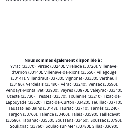
Nous sommes également disponible à
:
Yvrac (33370)
,
Virsac (33240)
,
Virelade (33720)
,
Villenave-
d’Ornon (33140)
,
Villenave-de-Rions (33550)
,
Villegouge
(33141)
,
Villandraut (33730)
,
Vignonet (33330)
,
Vertheuil
(33180)
,
Verdelais (33490)
,
Vérac (33240)
,
Vensac (33590)
,
Vendays-Montalivet (33930)
,
Vayres (33870)
,
Valeyrac (33340)
,
Uzeste (33730)
,
Tresses (33370)
,
Toulenne (33210)
,
Tizac-de-
Lapouyade (33620)
,
Tizac-de-Curton (33420)
,
Teuillac (33710)
,
Taussat-les-Bains (33148)
,
Tauriac (33710)
,
Tarnès (33240)
,
Targon (33760)
,
Talence (33400)
,
Talais (33590)
,
Taillecavat
(33580)
,
Tabanac (33550)
,
Soussans (33460)
,
Soussac (33790)
,
Soulignac (33760)
,
Soulac-sur-Mer (33780)
,
Sillas (33690)
,