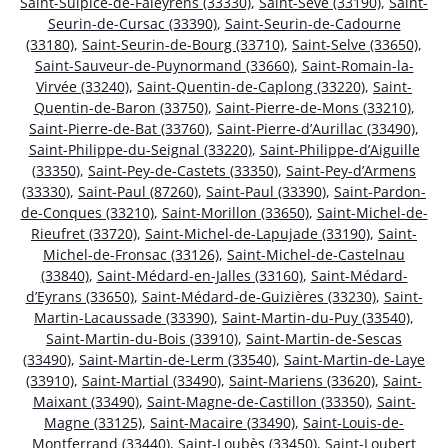
Saint-Sulpice-de-Faleyrens (33330)
,
Saint-Sève (33190)
,
Saint-
Seurin-de-Cursac (33390)
,
Saint-Seurin-de-Cadourne
(33180)
,
Saint-Seurin-de-Bourg (33710)
,
Saint-Selve (33650)
,
Saint-Sauveur-de-Puynormand (33660)
,
Saint-Romain-la-
Virvée (33240)
,
Saint-Quentin-de-Caplong (33220)
,
Saint-
Quentin-de-Baron (33750)
,
Saint-Pierre-de-Mons (33210)
,
Saint-Pierre-de-Bat (33760)
,
Saint-Pierre-d’Aurillac (33490)
,
Saint-Philippe-du-Seignal (33220)
,
Saint-Philippe-d’Aiguille
(33350)
,
Saint-Pey-de-Castets (33350)
,
Saint-Pey-d’Armens
(33330)
,
Saint-Paul (87260)
,
Saint-Paul (33390)
,
Saint-Pardon-
de-Conques (33210)
,
Saint-Morillon (33650)
,
Saint-Michel-de-
Rieufret (33720)
,
Saint-Michel-de-Lapujade (33190)
,
Saint-
Michel-de-Fronsac (33126)
,
Saint-Michel-de-Castelnau
(33840)
,
Saint-Médard-en-Jalles (33160)
,
Saint-Médard-
d’Eyrans (33650)
,
Saint-Médard-de-Guizières (33230)
,
Saint-
Martin-Lacaussade (33390)
,
Saint-Martin-du-Puy (33540)
,
Saint-Martin-du-Bois (33910)
,
Saint-Martin-de-Sescas
(33490)
,
Saint-Martin-de-Lerm (33540)
,
Saint-Martin-de-Laye
(33910)
,
Saint-Martial (33490)
,
Saint-Mariens (33620)
,
Saint-
Maixant (33490)
,
Saint-Magne-de-Castillon (33350)
,
Saint-
Magne (33125)
,
Saint-Macaire (33490)
,
Saint-Louis-de-
Montferrand (33440)
,
Saint-Loubès (33450)
,
Saint-Loubert