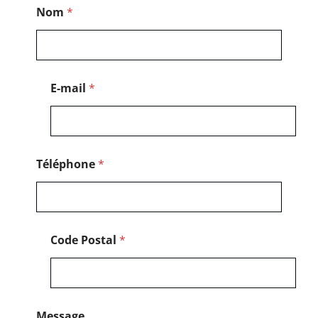
*
Nom
*
T
é
l
é
p
h
E-mail
*
o
n
e
*
Téléphone
*
Code Postal
*
Message