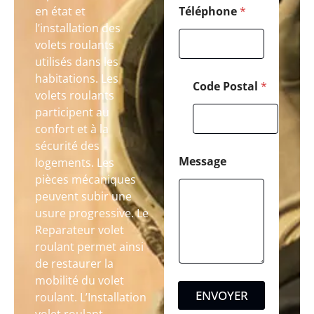
en état et
Téléphone
*
l’installation des
volets roulants
utilisés dans les
habitations. Les
Code Postal
*
volets roulants
participent au
confort et à la
sécurité des
Message
logements. Les
pièces mécaniques
peuvent subir une
usure progressive. Le
Reparateur volet
roulant permet ainsi
de restaurer la
mobilité du volet
ENVOYER
roulant. L’Installation