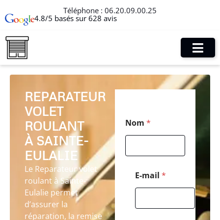
Téléphone :
06.20.09.00.25
4.8/5 basés sur 628 avis
REPARATEUR
VOLET
*
Nom
*
ROULANT
P
o
À SAINTE-
s
t
EULALIE
a
Le Reparateur volet
l
E-mail
*
roulant à Sainte-
*
Eulalie permet
d’assurer la
réparation, la remise