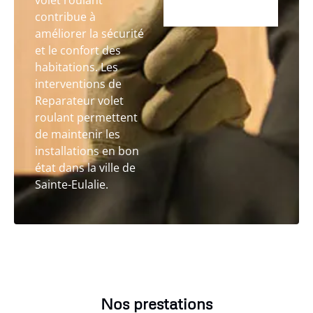
volet roulant
contribue à
améliorer la sécurité
et le confort des
habitations. Les
interventions de
Reparateur volet
roulant permettent
de maintenir les
installations en bon
état dans la ville de
Sainte-Eulalie.
Nos prestations