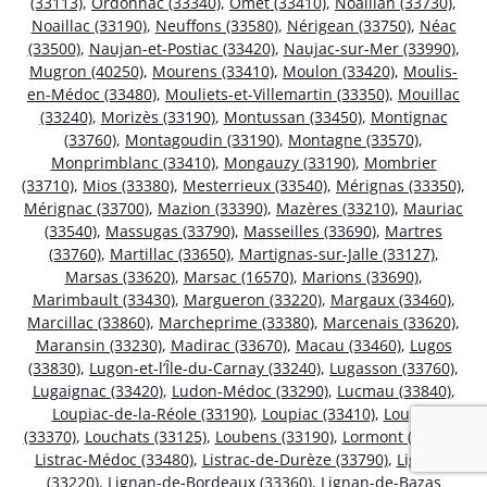
(33113)
,
Ordonnac (33340)
,
Omet (33410)
,
Noaillan (33730)
,
Noaillac (33190)
,
Neuffons (33580)
,
Nérigean (33750)
,
Néac
(33500)
,
Naujan-et-Postiac (33420)
,
Naujac-sur-Mer (33990)
,
Mugron (40250)
,
Mourens (33410)
,
Moulon (33420)
,
Moulis-
en-Médoc (33480)
,
Mouliets-et-Villemartin (33350)
,
Mouillac
(33240)
,
Morizès (33190)
,
Montussan (33450)
,
Montignac
(33760)
,
Montagoudin (33190)
,
Montagne (33570)
,
Monprimblanc (33410)
,
Mongauzy (33190)
,
Mombrier
(33710)
,
Mios (33380)
,
Mesterrieux (33540)
,
Mérignas (33350)
,
Mérignac (33700)
,
Mazion (33390)
,
Mazères (33210)
,
Mauriac
(33540)
,
Massugas (33790)
,
Masseilles (33690)
,
Martres
(33760)
,
Martillac (33650)
,
Martignas-sur-Jalle (33127)
,
Marsas (33620)
,
Marsac (16570)
,
Marions (33690)
,
Marimbault (33430)
,
Margueron (33220)
,
Margaux (33460)
,
Marcillac (33860)
,
Marcheprime (33380)
,
Marcenais (33620)
,
Maransin (33230)
,
Madirac (33670)
,
Macau (33460)
,
Lugos
(33830)
,
Lugon-et-l’Île-du-Carnay (33240)
,
Lugasson (33760)
,
Lugaignac (33420)
,
Ludon-Médoc (33290)
,
Lucmau (33840)
,
Loupiac-de-la-Réole (33190)
,
Loupiac (33410)
,
Loupes
(33370)
,
Louchats (33125)
,
Loubens (33190)
,
Lormont (33310)
,
Listrac-Médoc (33480)
,
Listrac-de-Durèze (33790)
,
Ligueux
(33220)
,
Lignan-de-Bordeaux (33360)
,
Lignan-de-Bazas