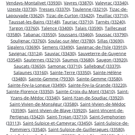
Vendays-Montalivet (33930)
,
Vayres (33870)
,
Valeyrac (33340)
,
Uzeste (33730)
,
Tresses (33370)
,
Toulenne (33210)
,
Tizac-de-
Lapouyade (33620)
,
Tizac-de-Curton (33420)
,
Teuillac (33710)
,
Taussat-les-Bains (33148)
,
Tauriac (33710)
,
Tarnès (33240)
,
Targon (33760)
,
Talence (33400)
,
Talais (33590)
,
Taillecavat
(33580)
,
Tabanac (33550)
,
Soussans (33460)
,
Soussac (33790)
,
Soulignac (33760)
,
Soulac-sur-Mer (33780)
,
Sillas (33690)
,
Sigalens (33690)
,
Semens (33490)
,
Savignac-de-l’Isle (33910)
,
Savignac (33124)
,
Sauviac (33430)
,
Sauveterre-de-Guyenne
(33540)
,
Sauternes (33210)
,
Saumos (33680)
,
Saugon (33920)
,
Saucats (33650)
,
Samonac (33710)
,
Sallebœuf (33370)
,
Salaunes (33160)
,
Sainte-Terre (33350)
,
Sainte-Hélène
(33480)
,
Sainte-Gemme (79330)
,
Sainte-Gemme (33580)
,
Sainte-Foy-la-Longue (33490)
,
Sainte-Foy-la-Grande (33220)
,
Sainte-Florence (33350)
,
Sainte-Croix-du-Mont (33410)
,
Saint-
Yzans-de-Médoc (33340)
,
Saint-Yzan-de-Soudiac (33920)
,
Saint-Vivien-de-Monségur (33580)
,
Saint-Vivien-de-Médoc
(33590)
,
Saint-Vivien-de-Blaye (33920)
,
Saint-Vincent-de-
Pertignas (33420)
,
Saint-Trojan (33710)
,
Saint-Symphorien
(33113)
,
Saint-Sulpice-et-Cameyrac (33450)
,
Saint-Sulpice-de-
Pommiers (33540)
,
Saint-Sulpice-de-Guilleragues (33580)
,