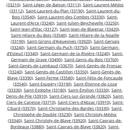
(33210)
,
Saint-Léger-de-Balson (33113)
,
Saint-Laurent-Médoc
(33112)
,
Saint-Laurent-du-Plan (33190)
,
Saint-Laurent-du-
Bois (33540)
,
Saint-Laurent-des-Combes (33330)
,
Saint-
Laurent-d’Arce (33240)
,
Saint-Julien-Beychevelle (33250)
,
Saint-Jean-d’Illac (33127)
,
Saint-Jean-de-Blaignac (33420)
,
Saint-Hilaire-du-Bois (33540)
,
Saint-Hilaire-de-la-Noaille
(33190)
,
Saint-Girons-d’Aiguevives (33920)
,
Saint-Gervais
(33240)
,
Saint-Germain-du-Puch (33750)
,
Saint-Germain-
d’Esteuil (33340)
,
Saint-Germain-de-la-Rivière (33240)
,
Saint-
Germain-de-Grave (33490)
,
Saint-Genis-du-Bois (33760)
,
Saint-Genès-de-Lombaud (33670)
,
Saint-Genès-de-Fronsac
(33240)
,
Saint-Genès-de-Castillon (33350)
,
Saint-Genès-de-
Blaye (33390)
,
Saint-Ferme (33580)
,
Saint-Félix-de-Foncaude
(33540)
,
Saint-Exupéry (33190)
,
Saint-Étienne-de-Lisse
(33330)
,
Saint-Estèphe (33180)
,
Saint-Émilion (33330)
,
Saint-
Denis-de-Pile (33910)
,
Saint-Ciers-sur-Gironde (33820)
,
Saint-
Ciers-de-Canesse (33710)
,
Saint-Ciers-d’Abzac (33910)
,
Saint-
Cibard (33570)
,
Saint-Christophe-des-Bardes (33330)
,
Saint-
Christophe-de-Double (33230)
,
Saint-Christoly-Médoc
(33340)
,
Saint-Christoly-de-Blaye (33920)
,
Saint-Caprais-de-
Bordeaux (33880)
,
Saint-Caprais-de-Blaye (33820)
,
Saint-