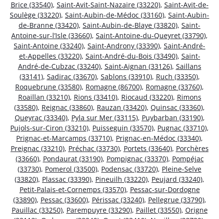
Brice (33540)
,
Saint-Avit-Saint-Nazaire (33220)
,
Saint-Avit-de-
Soulège (33220)
,
Saint-Aubin-de-Médoc (33160)
,
Saint-Aubin-
de-Branne (33420)
,
Saint-Aubin-de-Blaye (33820)
,
Saint-
Antoine-sur-l’Isle (33660)
,
Saint-Antoine-du-Queyret (33790)
,
Saint-Antoine (33240)
,
Saint-Androny (33390)
,
Saint-André-
et-Appelles (33220)
,
Saint-André-du-Bois (33490)
,
Saint-
André-de-Cubzac (33240)
,
Saint-Aignan (33126)
,
Saillans
(33141)
,
Sadirac (33670)
,
Sablons (33910)
,
Ruch (33350)
,
Roquebrune (33580)
,
Romagne (86700)
,
Romagne (33760)
,
Roaillan (33210)
,
Rions (33410)
,
Riocaud (33220)
,
Rimons
(33580)
,
Reignac (33860)
,
Rauzan (33420)
,
Quinsac (33360)
,
Queyrac (33340)
,
Pyla sur Mer (33115)
,
Puybarban (33190)
,
Pujols-sur-Ciron (33210)
,
Puisseguin (33570)
,
Pugnac (33710)
,
Prignac-et-Marcamps (33710)
,
Prignac-en-Médoc (33340)
,
Preignac (33210)
,
Préchac (33730)
,
Portets (33640)
,
Porchères
(33660)
,
Pondaurat (33190)
,
Pompignac (33370)
,
Pompéjac
(33730)
,
Pomerol (33500)
,
Podensac (33720)
,
Pleine-Selve
(33820)
,
Plassac (33390)
,
Pineuilh (33220)
,
Peujard (33240)
,
Petit-Palais-et-Cornemps (33570)
,
Pessac-sur-Dordogne
(33890)
,
Pessac (33600)
,
Périssac (33240)
,
Pellegrue (33790)
,
Pauillac (33250)
,
Parempuyre (33290)
,
Paillet (33550)
,
Origne