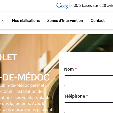
4.8/5 basés sur 628 avi
Nos réalisations
Zones d’intervention
Contact
OLET
Nom
*
N-DE-MÉDOC
t-Aubin-de-Médoc permet
tat et l’installation des
Téléphone
*
tations. Les volets roulants
té des logements. Avec le
 certains mécanismes peuvent