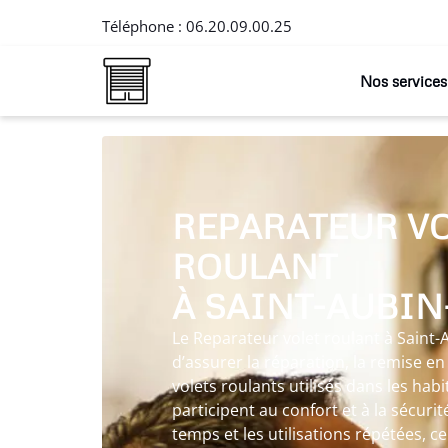
Téléphone :
06.20.09.00.25
Nos services
REPARATEUR V
ROULANT
À SAINT-AUBI
Le Reparateur volet roulant à Sain
d’assurer la réparation, la remise en é
volets roulants utilisés dans les habi
participent au confort et à la sécuri
temps et les utilisations répétées,