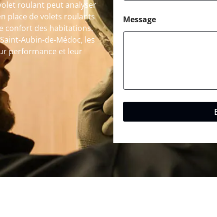
volet roulant peut analyser
n place de volets roulants
Message
le confort des habitations.
 Saint-Aubin-de-Médoc, les
eur performance et leur