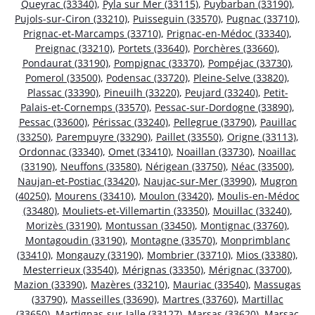
Queyrac (33340)
,
Pyla sur Mer (33115)
,
Puybarban (33190)
,
Pujols-sur-Ciron (33210)
,
Puisseguin (33570)
,
Pugnac (33710)
,
Prignac-et-Marcamps (33710)
,
Prignac-en-Médoc (33340)
,
Preignac (33210)
,
Portets (33640)
,
Porchères (33660)
,
Pondaurat (33190)
,
Pompignac (33370)
,
Pompéjac (33730)
,
Pomerol (33500)
,
Podensac (33720)
,
Pleine-Selve (33820)
,
Plassac (33390)
,
Pineuilh (33220)
,
Peujard (33240)
,
Petit-
Palais-et-Cornemps (33570)
,
Pessac-sur-Dordogne (33890)
,
Pessac (33600)
,
Périssac (33240)
,
Pellegrue (33790)
,
Pauillac
(33250)
,
Parempuyre (33290)
,
Paillet (33550)
,
Origne (33113)
,
Ordonnac (33340)
,
Omet (33410)
,
Noaillan (33730)
,
Noaillac
(33190)
,
Neuffons (33580)
,
Nérigean (33750)
,
Néac (33500)
,
Naujan-et-Postiac (33420)
,
Naujac-sur-Mer (33990)
,
Mugron
(40250)
,
Mourens (33410)
,
Moulon (33420)
,
Moulis-en-Médoc
(33480)
,
Mouliets-et-Villemartin (33350)
,
Mouillac (33240)
,
Morizès (33190)
,
Montussan (33450)
,
Montignac (33760)
,
Montagoudin (33190)
,
Montagne (33570)
,
Monprimblanc
(33410)
,
Mongauzy (33190)
,
Mombrier (33710)
,
Mios (33380)
,
Mesterrieux (33540)
,
Mérignas (33350)
,
Mérignac (33700)
,
Mazion (33390)
,
Mazères (33210)
,
Mauriac (33540)
,
Massugas
(33790)
,
Masseilles (33690)
,
Martres (33760)
,
Martillac
(33650)
,
Martignas-sur-Jalle (33127)
,
Marsas (33620)
,
Marsac