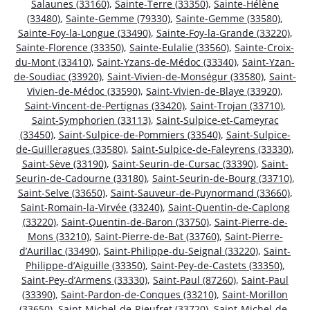
Salaunes (33160)
,
Sainte-Terre (33350)
,
Sainte-Hélène
(33480)
,
Sainte-Gemme (79330)
,
Sainte-Gemme (33580)
,
Sainte-Foy-la-Longue (33490)
,
Sainte-Foy-la-Grande (33220)
,
Sainte-Florence (33350)
,
Sainte-Eulalie (33560)
,
Sainte-Croix-
du-Mont (33410)
,
Saint-Yzans-de-Médoc (33340)
,
Saint-Yzan-
de-Soudiac (33920)
,
Saint-Vivien-de-Monségur (33580)
,
Saint-
Vivien-de-Médoc (33590)
,
Saint-Vivien-de-Blaye (33920)
,
Saint-Vincent-de-Pertignas (33420)
,
Saint-Trojan (33710)
,
Saint-Symphorien (33113)
,
Saint-Sulpice-et-Cameyrac
(33450)
,
Saint-Sulpice-de-Pommiers (33540)
,
Saint-Sulpice-
de-Guilleragues (33580)
,
Saint-Sulpice-de-Faleyrens (33330)
,
Saint-Sève (33190)
,
Saint-Seurin-de-Cursac (33390)
,
Saint-
Seurin-de-Cadourne (33180)
,
Saint-Seurin-de-Bourg (33710)
,
Saint-Selve (33650)
,
Saint-Sauveur-de-Puynormand (33660)
,
Saint-Romain-la-Virvée (33240)
,
Saint-Quentin-de-Caplong
(33220)
,
Saint-Quentin-de-Baron (33750)
,
Saint-Pierre-de-
Mons (33210)
,
Saint-Pierre-de-Bat (33760)
,
Saint-Pierre-
d’Aurillac (33490)
,
Saint-Philippe-du-Seignal (33220)
,
Saint-
Philippe-d’Aiguille (33350)
,
Saint-Pey-de-Castets (33350)
,
Saint-Pey-d’Armens (33330)
,
Saint-Paul (87260)
,
Saint-Paul
(33390)
,
Saint-Pardon-de-Conques (33210)
,
Saint-Morillon
(33650)
,
Saint-Michel-de-Rieufret (33720)
,
Saint-Michel-de-