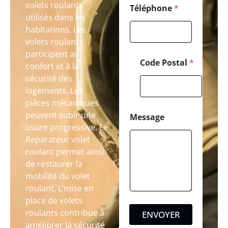
volets roulants
Téléphone
*
utilisés dans les
habitations. Les
volets roulants
participent au
Code Postal
*
confort et à la
sécurité des
logements. Les
pièces mécaniques
peuvent subir une
Message
usure progressive. Le
Reparateur volet
roulant permet ainsi
de restaurer la
mobilité du volet
roulant. L’mise en
place de volets
roulants contribue à
ENVOYER
améliorer la sécurité