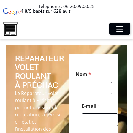
Téléphone :
06.20.09.00.25
4.8/5 basés sur 628 avis
REPARATEUR
VOLET
*
Nom
*
ROULANT
*
N
À PRÉCHAC
o
m
Le Reparateur volet
roulant à Préchac
E-mail
*
permet d’assurer la
réparation, la remise
en état et
l’installation des