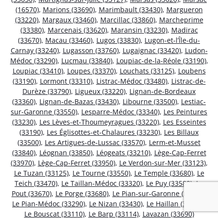
(16570)
,
Marions (33690)
,
Marimbault (33430)
,
Margueron
(33220)
,
Margaux (33460)
,
Marcillac (33860)
,
Marcheprime
(33380)
,
Marcenais (33620)
,
Maransin (33230)
,
Madirac
(33670)
,
Macau (33460)
,
Lugos (33830)
,
Lugon-et-l’Île-du-
Carnay (33240)
,
Lugasson (33760)
,
Lugaignac (33420)
,
Ludon-
Médoc (33290)
,
Lucmau (33840)
,
Loupiac-de-la-Réole (33190)
,
Loupiac (33410)
,
Loupes (33370)
,
Louchats (33125)
,
Loubens
(33190)
,
Lormont (33310)
,
Listrac-Médoc (33480)
,
Listrac-de-
Durèze (33790)
,
Ligueux (33220)
,
Lignan-de-Bordeaux
(33360)
,
Lignan-de-Bazas (33430)
,
Libourne (33500)
,
Lestiac-
sur-Garonne (33550)
,
Lesparre-Médoc (33340)
,
Les Peintures
(33230)
,
Les Lèves-et-Thoumeyragues (33220)
,
Les Esseintes
(33190)
,
Les Églisottes-et-Chalaures (33230)
,
Les Billaux
(33500)
,
Les Artigues-de-Lussac (33570)
,
Lerm-et-Musset
(33840)
,
Léognan (33850)
,
Léogeats (33210)
,
Lège-Cap-Ferret
(33970)
,
Lège-Cap-Ferret (33950)
,
Le Verdon-sur-Mer (33123)
,
Le Tuzan (33125)
,
Le Tourne (33550)
,
Le Temple (33680)
,
Le
Teich (33470)
,
Le Taillan-Médoc (33320)
,
Le Puy (33580)
,
Le
Pout (33670)
,
Le Porge (33680)
,
Le Pian-sur-Garonne (33490)
,
Le Pian-Médoc (33290)
,
Le Nizan (33430)
,
Le Haillan (33185)
,
Le Bouscat (33110)
,
Le Barp (33114)
,
Lavazan (33690)