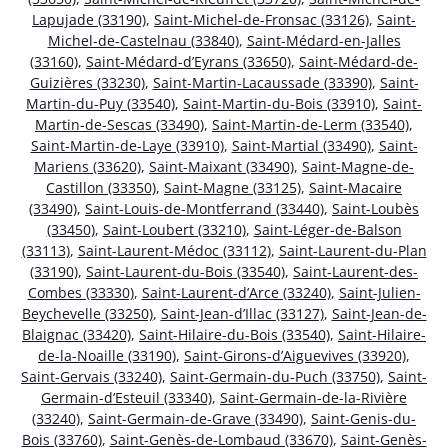
Lapujade (33190)
,
Saint-Michel-de-Fronsac (33126)
,
Saint-
Michel-de-Castelnau (33840)
,
Saint-Médard-en-Jalles
(33160)
,
Saint-Médard-d’Eyrans (33650)
,
Saint-Médard-de-
Guizières (33230)
,
Saint-Martin-Lacaussade (33390)
,
Saint-
Martin-du-Puy (33540)
,
Saint-Martin-du-Bois (33910)
,
Saint-
Martin-de-Sescas (33490)
,
Saint-Martin-de-Lerm (33540)
,
Saint-Martin-de-Laye (33910)
,
Saint-Martial (33490)
,
Saint-
Mariens (33620)
,
Saint-Maixant (33490)
,
Saint-Magne-de-
Castillon (33350)
,
Saint-Magne (33125)
,
Saint-Macaire
(33490)
,
Saint-Louis-de-Montferrand (33440)
,
Saint-Loubès
(33450)
,
Saint-Loubert (33210)
,
Saint-Léger-de-Balson
(33113)
,
Saint-Laurent-Médoc (33112)
,
Saint-Laurent-du-Plan
(33190)
,
Saint-Laurent-du-Bois (33540)
,
Saint-Laurent-des-
Combes (33330)
,
Saint-Laurent-d’Arce (33240)
,
Saint-Julien-
Beychevelle (33250)
,
Saint-Jean-d’Illac (33127)
,
Saint-Jean-de-
Blaignac (33420)
,
Saint-Hilaire-du-Bois (33540)
,
Saint-Hilaire-
de-la-Noaille (33190)
,
Saint-Girons-d’Aiguevives (33920)
,
Saint-Gervais (33240)
,
Saint-Germain-du-Puch (33750)
,
Saint-
Germain-d’Esteuil (33340)
,
Saint-Germain-de-la-Rivière
(33240)
,
Saint-Germain-de-Grave (33490)
,
Saint-Genis-du-
Bois (33760)
,
Saint-Genès-de-Lombaud (33670)
,
Saint-Genès-