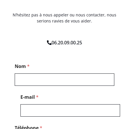
N’hésitez pas à nous appeler ou nous contacter, nous
serions ravies de vous aider.
06.20.09.00.25
N
Nom
*
o
m
T
é
l
é
E-mail
*
p
h
o
n
e
*
Téléphone
*