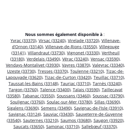
Nous sommes également disponible à
:
Yvrac (33370)
,
Virsac (33240)
,
Virelade (33720)
,
Villenave-
d’Ornon (33140)
,
Villenave-de-Rions (33550)
,
Villegouge
(33141)
,
Villandraut (33730)
,
Vignonet (33330)
,
Vertheuil
(33180)
,
Verdelais (33490)
,
Vérac (33240)
,
Vensac (33590)
,
Vendays-Montalivet (33930)
,
Vayres (33870)
,
Valeyrac (33340)
,
Uzeste (33730)
,
Tresses (33370)
,
Toulenne (33210)
,
Tizac-de-
Lapouyade (33620)
,
Tizac-de-Curton (33420)
,
Teuillac (33710)
,
Taussat-les-Bains (33148)
,
Tauriac (33710)
,
Tarnès (33240)
,
Targon (33760)
,
Talence (33400)
,
Talais (33590)
,
Taillecavat
(33580)
,
Tabanac (33550)
,
Soussans (33460)
,
Soussac (33790)
,
Soulignac (33760)
,
Soulac-sur-Mer (33780)
,
Sillas (33690)
,
Sigalens (33690)
,
Semens (33490)
,
Savignac-de-l’Isle (33910)
,
Savignac (33124)
,
Sauviac (33430)
,
Sauveterre-de-Guyenne
(33540)
,
Sauternes (33210)
,
Saumos (33680)
,
Saugon (33920)
,
Saucats (33650)
,
Samonac (33710)
,
Sallebœuf (33370)
,