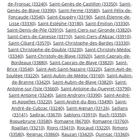
de-Fronsac (33240)
,
Saint-Genès-de-Castillon (33350)
,
Saint-
Genès-de-Blaye (33390)
,
Saint-Ferme (33580)
,
Saint-Félix-de-
Foncaude (33540)
,
Saint-Exupéry (33190)
,
Saint-Étienne-de-
Lisse (33330)
,
Saint-Estèphe (33180)
,
Saint-Émilion (33330)
,
Saint-Denis-de-Pile (33910)
,
Saint-Ciers-sur-Gironde (33820)
,
Saint-Ciers-de-Canesse (33710)
,
Saint-Ciers-d’Abzac (33910)
,
Saint-Cibard (33570)
,
Saint-Christophe-des-Bardes (33330)
,
Saint-Christophe-de-Double (33230)
,
Saint-Christoly-Médoc
(33340)
,
Saint-Christoly-de-Blaye (33920)
,
Saint-Caprais-de-
Bordeaux (33880)
,
Saint-Caprais-de-Blaye (33820)
,
Saint-
Brice (33540)
,
Saint-Avit-Saint-Nazaire (33220)
,
Saint-Avit-de-
Soulège (33220)
,
Saint-Aubin-de-Médoc (33160)
,
Saint-Aubin-
de-Branne (33420)
,
Saint-Aubin-de-Blaye (33820)
,
Saint-
Antoine-sur-l’Isle (33660)
,
Saint-Antoine-du-Queyret (33790)
,
Saint-Antoine (33240)
,
Saint-Androny (33390)
,
Saint-André-
et-Appelles (33220)
,
Saint-André-du-Bois (33490)
,
Saint-
André-de-Cubzac (33240)
,
Saint-Aignan (33126)
,
Saillans
(33141)
,
Sadirac (33670)
,
Sablons (33910)
,
Ruch (33350)
,
Roquebrune (33580)
,
Romagne (86700)
,
Romagne (33760)
,
Roaillan (33210)
,
Rions (33410)
,
Riocaud (33220)
,
Rimons
(33580)
,
Reignac (33860)
,
Rauzan (33420)
,
Quinsac (33360)
,