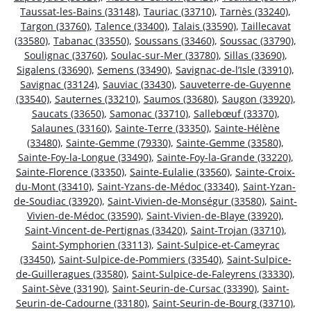
Taussat-les-Bains (33148)
,
Tauriac (33710)
,
Tarnès (33240)
,
Targon (33760)
,
Talence (33400)
,
Talais (33590)
,
Taillecavat
(33580)
,
Tabanac (33550)
,
Soussans (33460)
,
Soussac (33790)
,
Soulignac (33760)
,
Soulac-sur-Mer (33780)
,
Sillas (33690)
,
Sigalens (33690)
,
Semens (33490)
,
Savignac-de-l’Isle (33910)
,
Savignac (33124)
,
Sauviac (33430)
,
Sauveterre-de-Guyenne
(33540)
,
Sauternes (33210)
,
Saumos (33680)
,
Saugon (33920)
,
Saucats (33650)
,
Samonac (33710)
,
Sallebœuf (33370)
,
Salaunes (33160)
,
Sainte-Terre (33350)
,
Sainte-Hélène
(33480)
,
Sainte-Gemme (79330)
,
Sainte-Gemme (33580)
,
Sainte-Foy-la-Longue (33490)
,
Sainte-Foy-la-Grande (33220)
,
Sainte-Florence (33350)
,
Sainte-Eulalie (33560)
,
Sainte-Croix-
du-Mont (33410)
,
Saint-Yzans-de-Médoc (33340)
,
Saint-Yzan-
de-Soudiac (33920)
,
Saint-Vivien-de-Monségur (33580)
,
Saint-
Vivien-de-Médoc (33590)
,
Saint-Vivien-de-Blaye (33920)
,
Saint-Vincent-de-Pertignas (33420)
,
Saint-Trojan (33710)
,
Saint-Symphorien (33113)
,
Saint-Sulpice-et-Cameyrac
(33450)
,
Saint-Sulpice-de-Pommiers (33540)
,
Saint-Sulpice-
de-Guilleragues (33580)
,
Saint-Sulpice-de-Faleyrens (33330)
,
Saint-Sève (33190)
,
Saint-Seurin-de-Cursac (33390)
,
Saint-
Seurin-de-Cadourne (33180)
,
Saint-Seurin-de-Bourg (33710)
,