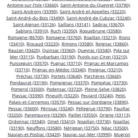
Antoine-sur-l’Isle (33660)
,
Saint-Antoine-du-Queyret (33790)
,
Saint-Androny (33390)
,
Saint-André-et-Appelles (33220)
,
Saint-André-du-Bois (33490)
,
Saint-André-de-Cubzac (33240)
,
Saint-Aignan (33126)
,
Saillans (33141)
,
Sadirac (33670)
,
Sablons (33910)
,
Ruch (33350)
,
Roquebrune (33580)
,
Romagne (86700)
,
Romagne (33760)
,
Roaillan (33210)
,
Rions
(33410)
,
Riocaud (33220)
,
Rimons (33580)
,
Reignac (33860)
,
Rauzan (33420)
,
Quinsac (33360)
,
Queyrac (33340)
,
Pyla sur
Mer (33115)
,
Puybarban (33190)
,
Pujols-sur-Ciron (33210)
,
Puisseguin (33570)
,
Pugnac (33710)
,
Prignac-et-Marcamps
(33710)
,
Prignac-en-Médoc (33340)
,
Preignac (33210)
,
Préchac (33730)
,
Portets (33640)
,
Porchères (33660)
,
Pondaurat (33190)
,
Pompignac (33370)
,
Pompéjac (33730)
,
Pomerol (33500)
,
Podensac (33720)
,
Pleine-Selve (33820)
,
Plassac (33390)
,
Pineuilh (33220)
,
Peujard (33240)
,
Petit-
Palais-et-Cornemps (33570)
,
Pessac-sur-Dordogne (33890)
,
Pessac (33600)
,
Périssac (33240)
,
Pellegrue (33790)
,
Pauillac
(33250)
,
Parempuyre (33290)
,
Paillet (33550)
,
Origne (33113)
,
Ordonnac (33340)
,
Omet (33410)
,
Noaillan (33730)
,
Noaillac
(33190)
,
Neuffons (33580)
,
Nérigean (33750)
,
Néac (33500)
,
Naujan-et-Postiac (33420)
,
Naujac-sur-Mer (33990)
,
Mugron