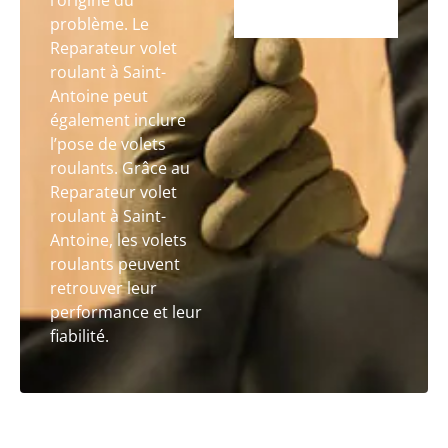
l’origine du
problème. Le
Reparateur volet
roulant à Saint-
Antoine peut
également inclure
l’pose de volets
roulants. Grâce au
Reparateur volet
roulant à Saint-
Antoine, les volets
roulants peuvent
retrouver leur
performance et leur
fiabilité.