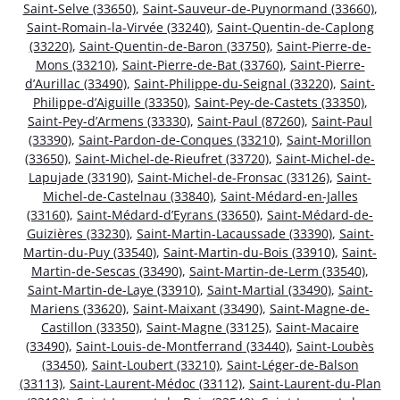
Saint-Selve (33650)
,
Saint-Sauveur-de-Puynormand (33660)
,
Saint-Romain-la-Virvée (33240)
,
Saint-Quentin-de-Caplong
(33220)
,
Saint-Quentin-de-Baron (33750)
,
Saint-Pierre-de-
Mons (33210)
,
Saint-Pierre-de-Bat (33760)
,
Saint-Pierre-
d’Aurillac (33490)
,
Saint-Philippe-du-Seignal (33220)
,
Saint-
Philippe-d’Aiguille (33350)
,
Saint-Pey-de-Castets (33350)
,
Saint-Pey-d’Armens (33330)
,
Saint-Paul (87260)
,
Saint-Paul
(33390)
,
Saint-Pardon-de-Conques (33210)
,
Saint-Morillon
(33650)
,
Saint-Michel-de-Rieufret (33720)
,
Saint-Michel-de-
Lapujade (33190)
,
Saint-Michel-de-Fronsac (33126)
,
Saint-
Michel-de-Castelnau (33840)
,
Saint-Médard-en-Jalles
(33160)
,
Saint-Médard-d’Eyrans (33650)
,
Saint-Médard-de-
Guizières (33230)
,
Saint-Martin-Lacaussade (33390)
,
Saint-
Martin-du-Puy (33540)
,
Saint-Martin-du-Bois (33910)
,
Saint-
Martin-de-Sescas (33490)
,
Saint-Martin-de-Lerm (33540)
,
Saint-Martin-de-Laye (33910)
,
Saint-Martial (33490)
,
Saint-
Mariens (33620)
,
Saint-Maixant (33490)
,
Saint-Magne-de-
Castillon (33350)
,
Saint-Magne (33125)
,
Saint-Macaire
(33490)
,
Saint-Louis-de-Montferrand (33440)
,
Saint-Loubès
(33450)
,
Saint-Loubert (33210)
,
Saint-Léger-de-Balson
(33113)
,
Saint-Laurent-Médoc (33112)
,
Saint-Laurent-du-Plan