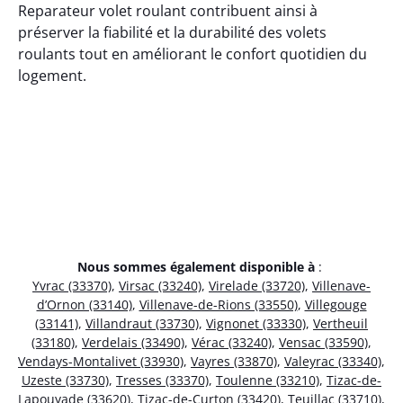
Reparateur volet roulant contribuent ainsi à
préserver la fiabilité et la durabilité des volets
roulants tout en améliorant le confort quotidien du
logement.
Nous sommes également disponible à
:
Yvrac (33370)
,
Virsac (33240)
,
Virelade (33720)
,
Villenave-
d’Ornon (33140)
,
Villenave-de-Rions (33550)
,
Villegouge
(33141)
,
Villandraut (33730)
,
Vignonet (33330)
,
Vertheuil
(33180)
,
Verdelais (33490)
,
Vérac (33240)
,
Vensac (33590)
,
Vendays-Montalivet (33930)
,
Vayres (33870)
,
Valeyrac (33340)
,
Uzeste (33730)
,
Tresses (33370)
,
Toulenne (33210)
,
Tizac-de-
Lapouyade (33620)
,
Tizac-de-Curton (33420)
,
Teuillac (33710)
,