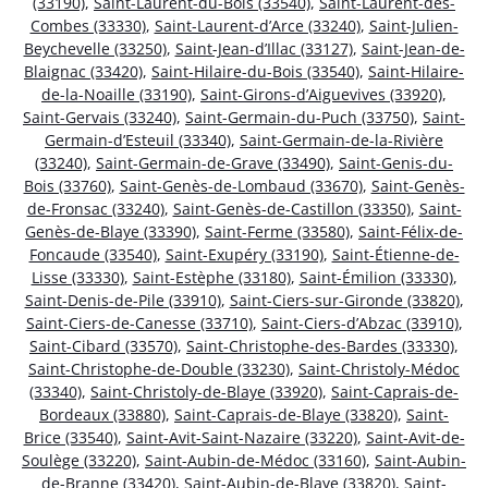
(33190)
,
Saint-Laurent-du-Bois (33540)
,
Saint-Laurent-des-
Combes (33330)
,
Saint-Laurent-d’Arce (33240)
,
Saint-Julien-
Beychevelle (33250)
,
Saint-Jean-d’Illac (33127)
,
Saint-Jean-de-
Blaignac (33420)
,
Saint-Hilaire-du-Bois (33540)
,
Saint-Hilaire-
de-la-Noaille (33190)
,
Saint-Girons-d’Aiguevives (33920)
,
Saint-Gervais (33240)
,
Saint-Germain-du-Puch (33750)
,
Saint-
Germain-d’Esteuil (33340)
,
Saint-Germain-de-la-Rivière
(33240)
,
Saint-Germain-de-Grave (33490)
,
Saint-Genis-du-
Bois (33760)
,
Saint-Genès-de-Lombaud (33670)
,
Saint-Genès-
de-Fronsac (33240)
,
Saint-Genès-de-Castillon (33350)
,
Saint-
Genès-de-Blaye (33390)
,
Saint-Ferme (33580)
,
Saint-Félix-de-
Foncaude (33540)
,
Saint-Exupéry (33190)
,
Saint-Étienne-de-
Lisse (33330)
,
Saint-Estèphe (33180)
,
Saint-Émilion (33330)
,
Saint-Denis-de-Pile (33910)
,
Saint-Ciers-sur-Gironde (33820)
,
Saint-Ciers-de-Canesse (33710)
,
Saint-Ciers-d’Abzac (33910)
,
Saint-Cibard (33570)
,
Saint-Christophe-des-Bardes (33330)
,
Saint-Christophe-de-Double (33230)
,
Saint-Christoly-Médoc
(33340)
,
Saint-Christoly-de-Blaye (33920)
,
Saint-Caprais-de-
Bordeaux (33880)
,
Saint-Caprais-de-Blaye (33820)
,
Saint-
Brice (33540)
,
Saint-Avit-Saint-Nazaire (33220)
,
Saint-Avit-de-
Soulège (33220)
,
Saint-Aubin-de-Médoc (33160)
,
Saint-Aubin-
de-Branne (33420)
,
Saint-Aubin-de-Blaye (33820)
,
Saint-