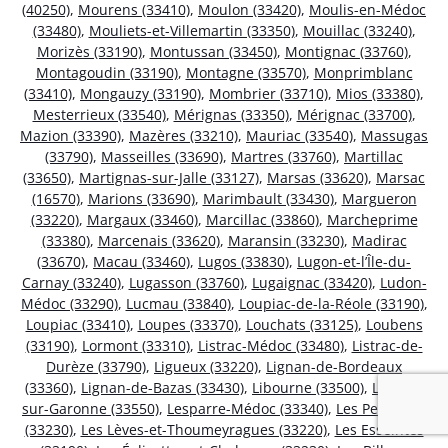
(40250)
,
Mourens (33410)
,
Moulon (33420)
,
Moulis-en-Médoc
(33480)
,
Mouliets-et-Villemartin (33350)
,
Mouillac (33240)
,
Morizès (33190)
,
Montussan (33450)
,
Montignac (33760)
,
Montagoudin (33190)
,
Montagne (33570)
,
Monprimblanc
(33410)
,
Mongauzy (33190)
,
Mombrier (33710)
,
Mios (33380)
,
Mesterrieux (33540)
,
Mérignas (33350)
,
Mérignac (33700)
,
Mazion (33390)
,
Mazères (33210)
,
Mauriac (33540)
,
Massugas
(33790)
,
Masseilles (33690)
,
Martres (33760)
,
Martillac
(33650)
,
Martignas-sur-Jalle (33127)
,
Marsas (33620)
,
Marsac
(16570)
,
Marions (33690)
,
Marimbault (33430)
,
Margueron
(33220)
,
Margaux (33460)
,
Marcillac (33860)
,
Marcheprime
(33380)
,
Marcenais (33620)
,
Maransin (33230)
,
Madirac
(33670)
,
Macau (33460)
,
Lugos (33830)
,
Lugon-et-l’Île-du-
Carnay (33240)
,
Lugasson (33760)
,
Lugaignac (33420)
,
Ludon-
Médoc (33290)
,
Lucmau (33840)
,
Loupiac-de-la-Réole (33190)
,
Loupiac (33410)
,
Loupes (33370)
,
Louchats (33125)
,
Loubens
(33190)
,
Lormont (33310)
,
Listrac-Médoc (33480)
,
Listrac-de-
Durèze (33790)
,
Ligueux (33220)
,
Lignan-de-Bordeaux
(33360)
,
Lignan-de-Bazas (33430)
,
Libourne (33500)
,
Lestiac-
sur-Garonne (33550)
,
Lesparre-Médoc (33340)
,
Les Peintures
(33230)
,
Les Lèves-et-Thoumeyragues (33220)
,
Les Esseintes