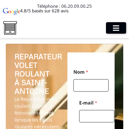
Téléphone :
06.20.09.00.25
4.8/5 basés sur 628 avis
REPARATEUR
VOLET
T
Nom
*
ROULANT
é
l
À SAINT-
é
p
ANTOINE
h
Le Reparateur volet
o
E-mail
*
roulant à Saint-
n
e
Antoine intervient
P
lorsque les volets
o
roulants nécessitent
s