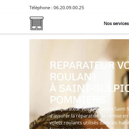
Téléphone :
06.20.09.00.25
Nos services
REPARATEUR V
ROULANT
À SAINT-SULPI
POMMIERS
Le Reparateur volet roulant à Sain
d’assurer la réparation, la remise en é
volets roulants utilisés dans les hab