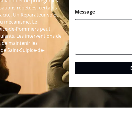
solation et de protéger les
isations répétées, certains
Message
cité. Un Reparateur volet
du mécanisme. Le
lpice-de-Pommiers peut
oulants. Les interventions de
 de maintenir les
e de Saint-Sulpice-de-