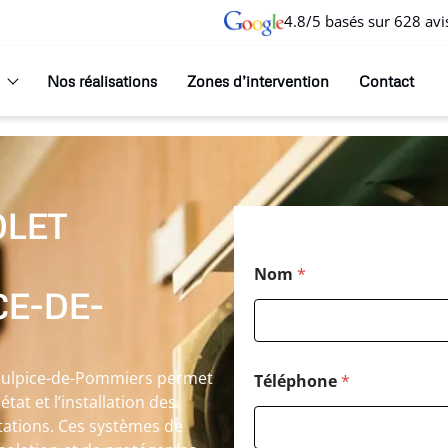
4.8/5 basés sur 628 avi
Nos réalisations
Zones d’intervention
Contact
OLET
Nom
*
CE-DE-
t-Sulpice-de-Pommiers permet
Téléphone
*
tat et l’installation des
itations. Ces systèmes de