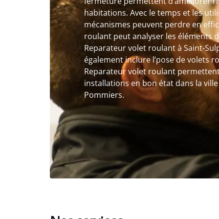
fermeture permettent d’améliorer l’i
habitations. Avec le temps et les util
mécanismes peuvent perdre en effica
roulant peut analyser les éléments 
Reparateur volet roulant à Saint-Su
également inclure l’pose de volets r
Reparateur volet roulant permettent
installations en bon état dans la vill
Pommiers.