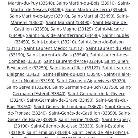
Martin-du-Puy (33540)
,
Saint-Martin-du-Bois (33910)
,
Saint-
Martin-de-Sescas (33490)
,
Saint-Martin-de-Lerm (33540)
,
Saint-Martin-de-Laye (33910)
,
Saint-Martial (33490)
,
Saint-
Mariens (33620)
,
Saint-Maixant (33490)
,
Saint-Magne-de-
Castillon (33350)
,
Saint-Magne (33125)
,
Saint-Macaire
(33490)
,
Saint-Louis-de-Montferrand (33440)
,
Saint-Loubès
(33450)
,
Saint-Loubert (33210)
,
Saint-Léger-de-Balson
(33113)
,
Saint-Laurent-Médoc (33112)
,
Saint-Laurent-du-Plan
(33190)
,
Saint-Laurent-du-Bois (33540)
,
Saint-Laurent-des-
Combes (33330)
,
Saint-Laurent-d’Arce (33240)
,
Saint-Julien-
Beychevelle (33250)
,
Saint-Jean-d’Illac (33127)
,
Saint-Jean-de-
Blaignac (33420)
,
Saint-Hilaire-du-Bois (33540)
,
Saint-Hilaire-
de-la-Noaille (33190)
,
Saint-Girons-d’Aiguevives (33920)
,
Saint-Gervais (33240)
,
Saint-Germain-du-Puch (33750)
,
Saint-
Germain-d’Esteuil (33340)
,
Saint-Germain-de-la-Rivière
(33240)
,
Saint-Germain-de-Grave (33490)
,
Saint-Genis-du-
Bois (33760)
,
Saint-Genès-de-Lombaud (33670)
,
Saint-Genès-
de-Fronsac (33240)
,
Saint-Genès-de-Castillon (33350)
,
Saint-
Genès-de-Blaye (33390)
,
Saint-Ferme (33580)
,
Saint-Exupéry
(33190)
,
Saint-Étienne-de-Lisse (33330)
,
Saint-Estèphe
(33180)
,
Saint-Émilion (33330)
,
Saint-Denis-de-Pile (33910)
,