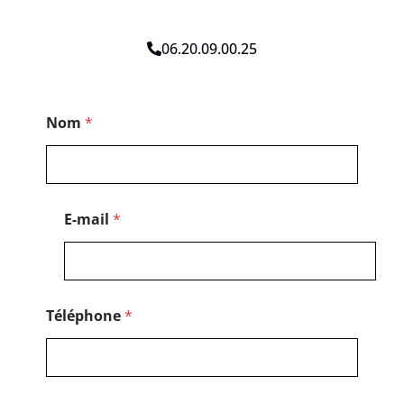
06.20.09.00.25
T
Nom
*
é
l
é
p
h
o
E-mail
*
n
e
C
o
d
e
Téléphone
*
*