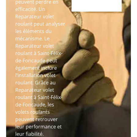
peuvent perdre en
efficacité. Un
Reparateur volet
roulant peut analyser
les éléments du
mécanisme. Le
Reparateur volet
roulant à Saint-Félix-
de-Foncaude peut
également inclure
l’Installation volet
roulant. Grâce au
Reparateur volet
roulant à Saint-Félix-
de-Foncaude, les
volets roulants
peuvent retrouver
leur performance et
leur fiabilité.