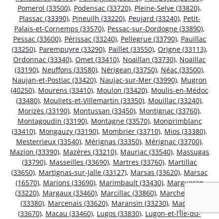
Pomerol (33500)
,
Podensac (33720)
,
Pleine-Selve (33820)
,
Plassac (33390)
,
Pineuilh (33220)
,
Peujard (33240)
,
Petit-
Palais-et-Cornemps (33570)
,
Pessac-sur-Dordogne (33890)
,
Pessac (33600)
,
Périssac (33240)
,
Pellegrue (33790)
,
Pauillac
(33250)
,
Parempuyre (33290)
,
Paillet (33550)
,
Origne (33113)
,
Ordonnac (33340)
,
Omet (33410)
,
Noaillan (33730)
,
Noaillac
(33190)
,
Neuffons (33580)
,
Nérigean (33750)
,
Néac (33500)
,
Naujan-et-Postiac (33420)
,
Naujac-sur-Mer (33990)
,
Mugron
(40250)
,
Mourens (33410)
,
Moulon (33420)
,
Moulis-en-Médoc
(33480)
,
Mouliets-et-Villemartin (33350)
,
Mouillac (33240)
,
Morizès (33190)
,
Montussan (33450)
,
Montignac (33760)
,
Montagoudin (33190)
,
Montagne (33570)
,
Monprimblanc
(33410)
,
Mongauzy (33190)
,
Mombrier (33710)
,
Mios (33380)
,
Mesterrieux (33540)
,
Mérignas (33350)
,
Mérignac (33700)
,
Mazion (33390)
,
Mazères (33210)
,
Mauriac (33540)
,
Massugas
(33790)
,
Masseilles (33690)
,
Martres (33760)
,
Martillac
(33650)
,
Martignas-sur-Jalle (33127)
,
Marsas (33620)
,
Marsac
(16570)
,
Marions (33690)
,
Marimbault (33430)
,
Margueron
(33220)
,
Margaux (33460)
,
Marcillac (33860)
,
Marcheprime
(33380)
,
Marcenais (33620)
,
Maransin (33230)
,
Madirac
(33670)
,
Macau (33460)
,
Lugos (33830)
,
Lugon-et-l’Île-du-