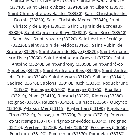
Saint-Ciers-sur-Gironde (33820)
,
Saint-Ciers-de-Canesse
(33710)
,
Saint-Ciers-d’Abzac (33910)
,
Saint-Cibard (33570)
,
Saint-Christophe-des-Bardes (33330)
,
Saint-Christophe-de-
Double (33230)
,
Saint-Christoly-Médoc (33340)
,
Saint-
Christoly-de-Blaye (33920)
,
Saint-Caprais-de-Bordeaux
(33880)
,
Saint-Caprais-de-Blaye (33820)
,
Saint-Brice (33540)
,
Saint-Avit-Saint-Nazaire (33220)
,
Saint-Avit-de-Soulège
(33220)
,
Saint-Aubin-de-Médoc (33160)
,
Saint-Aubin-de-
Branne (33420)
,
Saint-Aubin-de-Blaye (33820)
,
Saint-Antoine-
sur-l’Isle (33660)
,
Saint-Antoine-du-Queyret (33790)
,
Saint-
Antoine (33240)
,
Saint-Androny (33390)
,
Saint-André-et-
Appelles (33220)
,
Saint-André-du-Bois (33490)
,
Saint-André-
de-Cubzac (33240)
,
Saint-Aignan (33126)
,
Saillans (33141)
,
Sadirac (33670)
,
Sablons (33910)
,
Ruch (33350)
,
Roquebrune
(33580)
,
Romagne (86700)
,
Romagne (33760)
,
Roaillan
(33210)
,
Rions (33410)
,
Riocaud (33220)
,
Rimons (33580)
,
Reignac (33860)
,
Rauzan (33420)
,
Quinsac (33360)
,
Queyrac
(33340)
,
Pyla sur Mer (33115)
,
Puybarban (33190)
,
Pujols-sur-
Ciron (33210)
,
Puisseguin (33570)
,
Pugnac (33710)
,
Prignac-
et-Marcamps (33710)
,
Prignac-en-Médoc (33340)
,
Preignac
(33210)
,
Préchac (33730)
,
Portets (33640)
,
Porchères (33660)
,
Pondaurat (33190)
,
Pompignac (33370)
,
Pompéjac (33730)
,