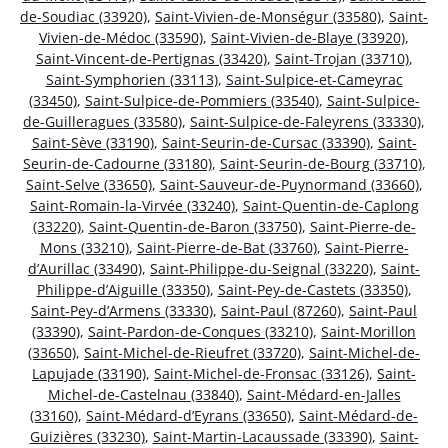
de-Soudiac (33920)
,
Saint-Vivien-de-Monségur (33580)
,
Saint-
Vivien-de-Médoc (33590)
,
Saint-Vivien-de-Blaye (33920)
,
Saint-Vincent-de-Pertignas (33420)
,
Saint-Trojan (33710)
,
Saint-Symphorien (33113)
,
Saint-Sulpice-et-Cameyrac
(33450)
,
Saint-Sulpice-de-Pommiers (33540)
,
Saint-Sulpice-
de-Guilleragues (33580)
,
Saint-Sulpice-de-Faleyrens (33330)
,
Saint-Sève (33190)
,
Saint-Seurin-de-Cursac (33390)
,
Saint-
Seurin-de-Cadourne (33180)
,
Saint-Seurin-de-Bourg (33710)
,
Saint-Selve (33650)
,
Saint-Sauveur-de-Puynormand (33660)
,
Saint-Romain-la-Virvée (33240)
,
Saint-Quentin-de-Caplong
(33220)
,
Saint-Quentin-de-Baron (33750)
,
Saint-Pierre-de-
Mons (33210)
,
Saint-Pierre-de-Bat (33760)
,
Saint-Pierre-
d’Aurillac (33490)
,
Saint-Philippe-du-Seignal (33220)
,
Saint-
Philippe-d’Aiguille (33350)
,
Saint-Pey-de-Castets (33350)
,
Saint-Pey-d’Armens (33330)
,
Saint-Paul (87260)
,
Saint-Paul
(33390)
,
Saint-Pardon-de-Conques (33210)
,
Saint-Morillon
(33650)
,
Saint-Michel-de-Rieufret (33720)
,
Saint-Michel-de-
Lapujade (33190)
,
Saint-Michel-de-Fronsac (33126)
,
Saint-
Michel-de-Castelnau (33840)
,
Saint-Médard-en-Jalles
(33160)
,
Saint-Médard-d’Eyrans (33650)
,
Saint-Médard-de-
Guizières (33230)
,
Saint-Martin-Lacaussade (33390)
,
Saint-