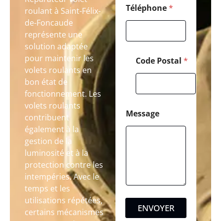
Téléphone
*
roulant à Saint-Félix-
de-Foncaude
représente une
solution adaptée
pour maintenir les
Code Postal
*
volets roulants en
bon état de
fonctionnement. Les
volets roulants
Message
contribuent
également à la
gestion de la
luminosité et à la
protection contre les
intempéries. Avec le
temps et les
utilisations répétées,
ENVOYER
certains mécanismes