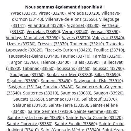
Nous sommes également disponible à
:
Yvrac (33370)
,
Virsac (33240)
,
Virelade (33720)
,
Villenave-
d’Ornon (33140)
,
Villenave-de-Rions (33550)
,
Villegouge
(33141)
,
Villandraut (33730)
,
Vignonet (33330)
,
Vertheuil
(33180)
,
Verdelais (33490)
,
Vérac (33240)
,
Vensac (33590)
,
Vendays-Montalivet (33930)
,
Vayres (33870)
,
Valeyrac (33340)
,
Uzeste (33730)
,
Tresses (33370)
,
Toulenne (33210)
,
Tizac-de-
Lapouyade (33620)
,
Tizac-de-Curton (33420)
,
Teuillac (33710)
,
Taussat-les-Bains (33148)
,
Tauriac (33710)
,
Tarnès (33240)
,
Targon (33760)
,
Talence (33400)
,
Talais (33590)
,
Taillecavat
(33580)
,
Tabanac (33550)
,
Soussans (33460)
,
Soussac (33790)
,
Soulignac (33760)
,
Soulac-sur-Mer (33780)
,
Sillas (33690)
,
Sigalens (33690)
,
Semens (33490)
,
Savignac-de-l’Isle (33910)
,
Savignac (33124)
,
Sauviac (33430)
,
Sauveterre-de-Guyenne
(33540)
,
Sauternes (33210)
,
Saumos (33680)
,
Saugon (33920)
,
Saucats (33650)
,
Samonac (33710)
,
Sallebœuf (33370)
,
Salaunes (33160)
,
Sainte-Terre (33350)
,
Sainte-Hélène
(33480)
,
Sainte-Gemme (79330)
,
Sainte-Gemme (33580)
,
Sainte-Foy-la-Longue (33490)
,
Sainte-Foy-la-Grande (33220)
,
Sainte-Florence (33350)
,
Sainte-Eulalie (33560)
,
Sainte-Croix-
du-Mont (33410)
,
Saint-Yzans-de-Médoc (33340)
,
Saint-Yzan-