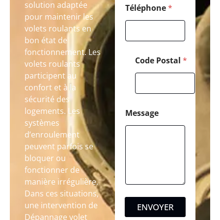
solution adaptée
Téléphone
*
pour maintenir les
volets roulants en
bon état de
fonctionnement. Les
Code Postal
*
volets roulants
participent au
confort et à la
sécurité des
logements. Les
Message
systèmes
d’enroulement
peuvent parfois se
bloquer ou
fonctionner de
manière irrégulière.
Dans ces situations,
une intervention de
ENVOYER
Dépannage volet