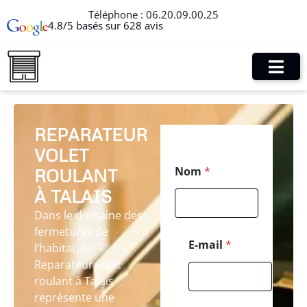
Téléphone :
06.20.09.00.25
4.8/5 basés sur 628 avis
REPARATEUR
VOLET
*
Nom
*
ROULANT
*
E
À TALAIS
-
m
Dans le domaine des
a
fermetures de
i
E-mail
*
l’habitat, le
l
Reparateur volet
roulant à Talais
représente une