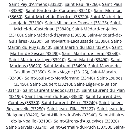
Saint-Pey-d’Armens (33330)
,
Saint-Paul (87260)
,
Saint-Paul
(33390)
,
Saint-Pardon-de-Conques (33210)
,
Saint-Morillon
(33650)
,
Saint-Michel-de-Rieufret (33720)
,
Saint-Michel-de-
Lapujade (33190)
,
Saint-Michel-de-Fronsac (33126)
,
Saint-
Michel-de-Castelnau (33840)
,
Saint-Médard-en-Jalles
(33160)
,
Saint-Médard-d’Eyrans (33650)
,
Saint-Médard-de-
Guizières (33230)
,
Saint-Martin-Lacaussade (33390)
,
Saint-
Martin-du-Puy (33540)
,
Saint-Martin-du-Bois (33910)
,
Saint-
Martin-de-Sescas (33490)
,
Saint-Martin-de-Lerm (33540)
,
Saint-Martin-de-Laye (33910)
,
Saint-Martial (33490)
,
Saint-
Mariens (33620)
,
Saint-Maixant (33490)
,
Saint-Magne-de-
Castillon (33350)
,
Saint-Magne (33125)
,
Saint-Macaire
(33490)
,
Saint-Louis-de-Montferrand (33440)
,
Saint-Loubès
(33450)
,
Saint-Loubert (33210)
,
Saint-Léger-de-Balson
(33113)
,
Saint-Laurent-Médoc (33112)
,
Saint-Laurent-du-Plan
(33190)
,
Saint-Laurent-du-Bois (33540)
,
Saint-Laurent-des-
Combes (33330)
,
Saint-Laurent-d’Arce (33240)
,
Saint-Julien-
Beychevelle (33250)
,
Saint-Jean-d’Illac (33127)
,
Saint-Jean-de-
Blaignac (33420)
,
Saint-Hilaire-du-Bois (33540)
,
Saint-Hilaire-
de-la-Noaille (33190)
,
Saint-Girons-d’Aiguevives (33920)
,
Saint-Gervais (33240)
,
Saint-Germain-du-Puch (33750)
,
Saint-