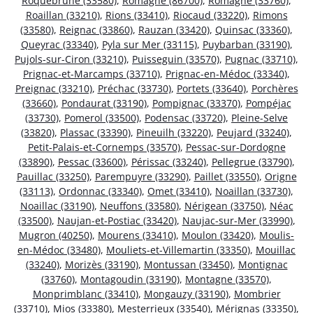
Roquebrune (33580)
,
Romagne (86700)
,
Romagne (33760)
,
Roaillan (33210)
,
Rions (33410)
,
Riocaud (33220)
,
Rimons
(33580)
,
Reignac (33860)
,
Rauzan (33420)
,
Quinsac (33360)
,
Queyrac (33340)
,
Pyla sur Mer (33115)
,
Puybarban (33190)
,
Pujols-sur-Ciron (33210)
,
Puisseguin (33570)
,
Pugnac (33710)
,
Prignac-et-Marcamps (33710)
,
Prignac-en-Médoc (33340)
,
Preignac (33210)
,
Préchac (33730)
,
Portets (33640)
,
Porchères
(33660)
,
Pondaurat (33190)
,
Pompignac (33370)
,
Pompéjac
(33730)
,
Pomerol (33500)
,
Podensac (33720)
,
Pleine-Selve
(33820)
,
Plassac (33390)
,
Pineuilh (33220)
,
Peujard (33240)
,
Petit-Palais-et-Cornemps (33570)
,
Pessac-sur-Dordogne
(33890)
,
Pessac (33600)
,
Périssac (33240)
,
Pellegrue (33790)
,
Pauillac (33250)
,
Parempuyre (33290)
,
Paillet (33550)
,
Origne
(33113)
,
Ordonnac (33340)
,
Omet (33410)
,
Noaillan (33730)
,
Noaillac (33190)
,
Neuffons (33580)
,
Nérigean (33750)
,
Néac
(33500)
,
Naujan-et-Postiac (33420)
,
Naujac-sur-Mer (33990)
,
Mugron (40250)
,
Mourens (33410)
,
Moulon (33420)
,
Moulis-
en-Médoc (33480)
,
Mouliets-et-Villemartin (33350)
,
Mouillac
(33240)
,
Morizès (33190)
,
Montussan (33450)
,
Montignac
(33760)
,
Montagoudin (33190)
,
Montagne (33570)
,
Monprimblanc (33410)
,
Mongauzy (33190)
,
Mombrier
(33710)
,
Mios (33380)
,
Mesterrieux (33540)
,
Mérignas (33350)
,