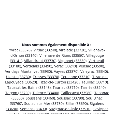
Nous sommes également disponible à
:
Yvrac (33370)
,
Virsac (33240)
,
Virelade (33720)
,
Villenave-
d’Ornon (33140)
,
Villenave-de-Rions (33550)
,
Villegouge
(33141)
,
Villandraut (33730)
,
Vignonet (33330)
,
Vertheuil
(33180)
,
Verdelais (33490)
,
Vérac (33240)
,
Vensac (33590)
,
Vendays-Montalivet (33930)
,
Vayres (33870)
,
Valeyrac (33340)
,
Uzeste (33730)
,
Tresses (33370)
,
Toulenne (33210)
,
Tizac-de-
Lapouyade (33620)
,
Tizac-de-Curton (33420)
,
Teuillac (33710)
,
Taussat-les-Bains (33148)
,
Tauriac (33710)
,
Tarnès (33240)
,
Targon (33760)
,
Talence (33400)
,
Taillecavat (33580)
,
Tabanac
(33550)
,
Soussans (33460)
,
Soussac (33790)
,
Soulignac
(33760)
,
Soulac-sur-Mer (33780)
,
Sillas (33690)
,
Sigalens
(33690)
,
Semens (33490)
,
Savignac-de-l’Isle (33910)
,
Savignac