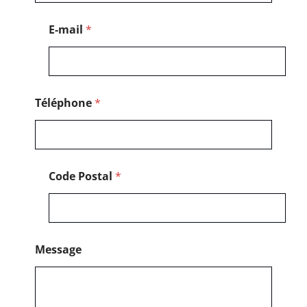
m
a
E-mail
*
i
l
*
Téléphone
*
Code Postal
*
Message