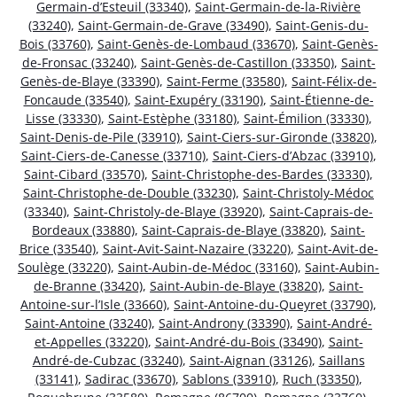
Germain-d’Esteuil (33340)
,
Saint-Germain-de-la-Rivière
(33240)
,
Saint-Germain-de-Grave (33490)
,
Saint-Genis-du-
Bois (33760)
,
Saint-Genès-de-Lombaud (33670)
,
Saint-Genès-
de-Fronsac (33240)
,
Saint-Genès-de-Castillon (33350)
,
Saint-
Genès-de-Blaye (33390)
,
Saint-Ferme (33580)
,
Saint-Félix-de-
Foncaude (33540)
,
Saint-Exupéry (33190)
,
Saint-Étienne-de-
Lisse (33330)
,
Saint-Estèphe (33180)
,
Saint-Émilion (33330)
,
Saint-Denis-de-Pile (33910)
,
Saint-Ciers-sur-Gironde (33820)
,
Saint-Ciers-de-Canesse (33710)
,
Saint-Ciers-d’Abzac (33910)
,
Saint-Cibard (33570)
,
Saint-Christophe-des-Bardes (33330)
,
Saint-Christophe-de-Double (33230)
,
Saint-Christoly-Médoc
(33340)
,
Saint-Christoly-de-Blaye (33920)
,
Saint-Caprais-de-
Bordeaux (33880)
,
Saint-Caprais-de-Blaye (33820)
,
Saint-
Brice (33540)
,
Saint-Avit-Saint-Nazaire (33220)
,
Saint-Avit-de-
Soulège (33220)
,
Saint-Aubin-de-Médoc (33160)
,
Saint-Aubin-
de-Branne (33420)
,
Saint-Aubin-de-Blaye (33820)
,
Saint-
Antoine-sur-l’Isle (33660)
,
Saint-Antoine-du-Queyret (33790)
,
Saint-Antoine (33240)
,
Saint-Androny (33390)
,
Saint-André-
et-Appelles (33220)
,
Saint-André-du-Bois (33490)
,
Saint-
André-de-Cubzac (33240)
,
Saint-Aignan (33126)
,
Saillans
(33141)
,
Sadirac (33670)
,
Sablons (33910)
,
Ruch (33350)
,