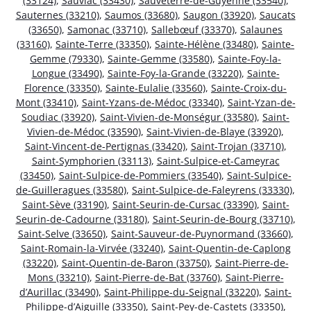
(33124)
,
Sauviac (33430)
,
Sauveterre-de-Guyenne (33540)
,
Sauternes (33210)
,
Saumos (33680)
,
Saugon (33920)
,
Saucats
(33650)
,
Samonac (33710)
,
Sallebœuf (33370)
,
Salaunes
(33160)
,
Sainte-Terre (33350)
,
Sainte-Hélène (33480)
,
Sainte-
Gemme (79330)
,
Sainte-Gemme (33580)
,
Sainte-Foy-la-
Longue (33490)
,
Sainte-Foy-la-Grande (33220)
,
Sainte-
Florence (33350)
,
Sainte-Eulalie (33560)
,
Sainte-Croix-du-
Mont (33410)
,
Saint-Yzans-de-Médoc (33340)
,
Saint-Yzan-de-
Soudiac (33920)
,
Saint-Vivien-de-Monségur (33580)
,
Saint-
Vivien-de-Médoc (33590)
,
Saint-Vivien-de-Blaye (33920)
,
Saint-Vincent-de-Pertignas (33420)
,
Saint-Trojan (33710)
,
Saint-Symphorien (33113)
,
Saint-Sulpice-et-Cameyrac
(33450)
,
Saint-Sulpice-de-Pommiers (33540)
,
Saint-Sulpice-
de-Guilleragues (33580)
,
Saint-Sulpice-de-Faleyrens (33330)
,
Saint-Sève (33190)
,
Saint-Seurin-de-Cursac (33390)
,
Saint-
Seurin-de-Cadourne (33180)
,
Saint-Seurin-de-Bourg (33710)
,
Saint-Selve (33650)
,
Saint-Sauveur-de-Puynormand (33660)
,
Saint-Romain-la-Virvée (33240)
,
Saint-Quentin-de-Caplong
(33220)
,
Saint-Quentin-de-Baron (33750)
,
Saint-Pierre-de-
Mons (33210)
,
Saint-Pierre-de-Bat (33760)
,
Saint-Pierre-
d’Aurillac (33490)
,
Saint-Philippe-du-Seignal (33220)
,
Saint-
Philippe-d’Aiguille (33350)
,
Saint-Pey-de-Castets (33350)
,