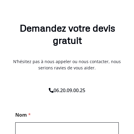
Demandez votre devis
gratuit
N’hésitez pas à nous appeler ou nous contacter, nous
serions ravies de vous aider.
06.20.09.00.25
N
Nom
*
o
m
E
-