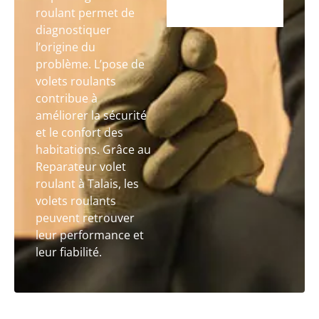
roulant permet de
diagnostiquer
l’origine du
problème. L’pose de
volets roulants
contribue à
améliorer la sécurité
et le confort des
habitations. Grâce au
Reparateur volet
roulant à Talais, les
volets roulants
peuvent retrouver
leur performance et
leur fiabilité.