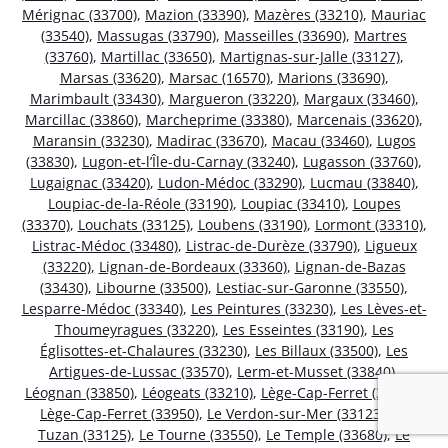
Mérignac (33700)
,
Mazion (33390)
,
Mazères (33210)
,
Mauriac
(33540)
,
Massugas (33790)
,
Masseilles (33690)
,
Martres
(33760)
,
Martillac (33650)
,
Martignas-sur-Jalle (33127)
,
Marsas (33620)
,
Marsac (16570)
,
Marions (33690)
,
Marimbault (33430)
,
Margueron (33220)
,
Margaux (33460)
,
Marcillac (33860)
,
Marcheprime (33380)
,
Marcenais (33620)
,
Maransin (33230)
,
Madirac (33670)
,
Macau (33460)
,
Lugos
(33830)
,
Lugon-et-l’Île-du-Carnay (33240)
,
Lugasson (33760)
,
Lugaignac (33420)
,
Ludon-Médoc (33290)
,
Lucmau (33840)
,
Loupiac-de-la-Réole (33190)
,
Loupiac (33410)
,
Loupes
(33370)
,
Louchats (33125)
,
Loubens (33190)
,
Lormont (33310)
,
Listrac-Médoc (33480)
,
Listrac-de-Durèze (33790)
,
Ligueux
(33220)
,
Lignan-de-Bordeaux (33360)
,
Lignan-de-Bazas
(33430)
,
Libourne (33500)
,
Lestiac-sur-Garonne (33550)
,
Lesparre-Médoc (33340)
,
Les Peintures (33230)
,
Les Lèves-et-
Thoumeyragues (33220)
,
Les Esseintes (33190)
,
Les
Églisottes-et-Chalaures (33230)
,
Les Billaux (33500)
,
Les
Artigues-de-Lussac (33570)
,
Lerm-et-Musset (33840)
,
Léognan (33850)
,
Léogeats (33210)
,
Lège-Cap-Ferret (33970)
,
Lège-Cap-Ferret (33950)
,
Le Verdon-sur-Mer (33123)
,
Le
Tuzan (33125)
,
Le Tourne (33550)
,
Le Temple (33680)
,
Le