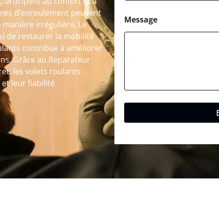
participent au confort et à
tèmes d’enroulement peuvent
Message
 manière irrégulière. Le
i de restaurer la mobilité
oulants contribue à améliorer
ions. Grâce au Reparateur
et, les volets roulants
 leur fiabilité.