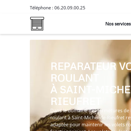
Téléphone :
06.20.09.00.25
Nos services
REPARATEUR V
ROULANT
À SAINT-MICHE
RIEUFRET
Dans le domaine des fermetures de l’
roulant à Saint-Michel-de-Rieufret r
adaptée pour maintenir les volets ro