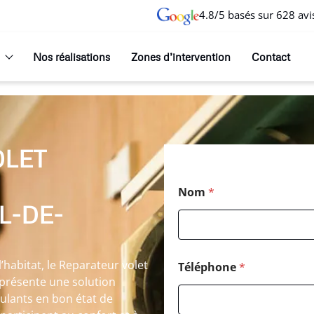
4.8/5 basés sur 628 avi
Nos réalisations
Zones d’intervention
Contact
OLET
Nom
*
L-DE-
habitat, le Reparateur volet
Téléphone
*
eprésente une solution
ulants en bon état de