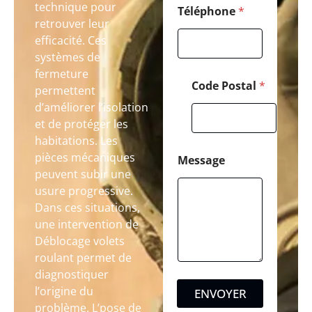
technique pour
Téléphone
*
retrouver leur
efficacité. Ces
systèmes de
fermeture
Code Postal
*
permettent
d’améliorer l’isolation
et de protéger les
habitations. Les
pièces mécaniques
Message
peuvent subir une
usure progressive.
Dans ces situations,
une intervention de
Déblocage volets
roulant permet de
diagnostiquer
l’origine du
ENVOYER
problème. L’pose de