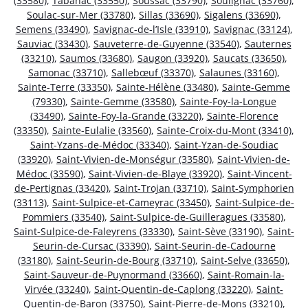
(33580)
,
Tabanac (33550)
,
Soussac (33790)
,
Soulignac (33760)
,
Soulac-sur-Mer (33780)
,
Sillas (33690)
,
Sigalens (33690)
,
Semens (33490)
,
Savignac-de-l’Isle (33910)
,
Savignac (33124)
,
Sauviac (33430)
,
Sauveterre-de-Guyenne (33540)
,
Sauternes
(33210)
,
Saumos (33680)
,
Saugon (33920)
,
Saucats (33650)
,
Samonac (33710)
,
Sallebœuf (33370)
,
Salaunes (33160)
,
Sainte-Terre (33350)
,
Sainte-Hélène (33480)
,
Sainte-Gemme
(79330)
,
Sainte-Gemme (33580)
,
Sainte-Foy-la-Longue
(33490)
,
Sainte-Foy-la-Grande (33220)
,
Sainte-Florence
(33350)
,
Sainte-Eulalie (33560)
,
Sainte-Croix-du-Mont (33410)
,
Saint-Yzans-de-Médoc (33340)
,
Saint-Yzan-de-Soudiac
(33920)
,
Saint-Vivien-de-Monségur (33580)
,
Saint-Vivien-de-
Médoc (33590)
,
Saint-Vivien-de-Blaye (33920)
,
Saint-Vincent-
de-Pertignas (33420)
,
Saint-Trojan (33710)
,
Saint-Symphorien
(33113)
,
Saint-Sulpice-et-Cameyrac (33450)
,
Saint-Sulpice-de-
Pommiers (33540)
,
Saint-Sulpice-de-Guilleragues (33580)
,
Saint-Sulpice-de-Faleyrens (33330)
,
Saint-Sève (33190)
,
Saint-
Seurin-de-Cursac (33390)
,
Saint-Seurin-de-Cadourne
(33180)
,
Saint-Seurin-de-Bourg (33710)
,
Saint-Selve (33650)
,
Saint-Sauveur-de-Puynormand (33660)
,
Saint-Romain-la-
Virvée (33240)
,
Saint-Quentin-de-Caplong (33220)
,
Saint-
Quentin-de-Baron (33750)
,
Saint-Pierre-de-Mons (33210)
,