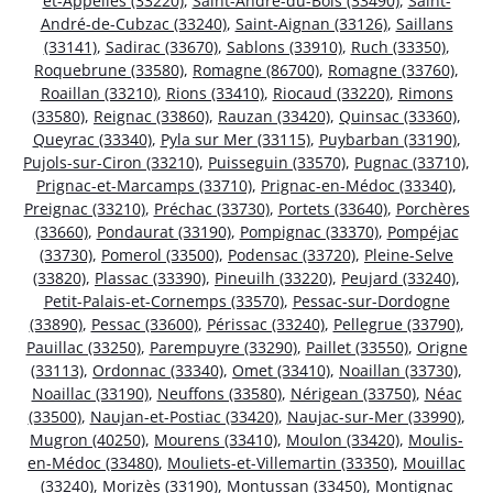
et-Appelles (33220)
,
Saint-André-du-Bois (33490)
,
Saint-
André-de-Cubzac (33240)
,
Saint-Aignan (33126)
,
Saillans
(33141)
,
Sadirac (33670)
,
Sablons (33910)
,
Ruch (33350)
,
Roquebrune (33580)
,
Romagne (86700)
,
Romagne (33760)
,
Roaillan (33210)
,
Rions (33410)
,
Riocaud (33220)
,
Rimons
(33580)
,
Reignac (33860)
,
Rauzan (33420)
,
Quinsac (33360)
,
Queyrac (33340)
,
Pyla sur Mer (33115)
,
Puybarban (33190)
,
Pujols-sur-Ciron (33210)
,
Puisseguin (33570)
,
Pugnac (33710)
,
Prignac-et-Marcamps (33710)
,
Prignac-en-Médoc (33340)
,
Preignac (33210)
,
Préchac (33730)
,
Portets (33640)
,
Porchères
(33660)
,
Pondaurat (33190)
,
Pompignac (33370)
,
Pompéjac
(33730)
,
Pomerol (33500)
,
Podensac (33720)
,
Pleine-Selve
(33820)
,
Plassac (33390)
,
Pineuilh (33220)
,
Peujard (33240)
,
Petit-Palais-et-Cornemps (33570)
,
Pessac-sur-Dordogne
(33890)
,
Pessac (33600)
,
Périssac (33240)
,
Pellegrue (33790)
,
Pauillac (33250)
,
Parempuyre (33290)
,
Paillet (33550)
,
Origne
(33113)
,
Ordonnac (33340)
,
Omet (33410)
,
Noaillan (33730)
,
Noaillac (33190)
,
Neuffons (33580)
,
Nérigean (33750)
,
Néac
(33500)
,
Naujan-et-Postiac (33420)
,
Naujac-sur-Mer (33990)
,
Mugron (40250)
,
Mourens (33410)
,
Moulon (33420)
,
Moulis-
en-Médoc (33480)
,
Mouliets-et-Villemartin (33350)
,
Mouillac
(33240)
,
Morizès (33190)
,
Montussan (33450)
,
Montignac