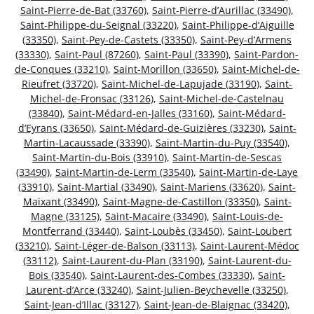
Saint-Pierre-de-Bat (33760)
,
Saint-Pierre-d’Aurillac (33490)
,
Saint-Philippe-du-Seignal (33220)
,
Saint-Philippe-d’Aiguille
(33350)
,
Saint-Pey-de-Castets (33350)
,
Saint-Pey-d’Armens
(33330)
,
Saint-Paul (87260)
,
Saint-Paul (33390)
,
Saint-Pardon-
de-Conques (33210)
,
Saint-Morillon (33650)
,
Saint-Michel-de-
Rieufret (33720)
,
Saint-Michel-de-Lapujade (33190)
,
Saint-
Michel-de-Fronsac (33126)
,
Saint-Michel-de-Castelnau
(33840)
,
Saint-Médard-en-Jalles (33160)
,
Saint-Médard-
d’Eyrans (33650)
,
Saint-Médard-de-Guizières (33230)
,
Saint-
Martin-Lacaussade (33390)
,
Saint-Martin-du-Puy (33540)
,
Saint-Martin-du-Bois (33910)
,
Saint-Martin-de-Sescas
(33490)
,
Saint-Martin-de-Lerm (33540)
,
Saint-Martin-de-Laye
(33910)
,
Saint-Martial (33490)
,
Saint-Mariens (33620)
,
Saint-
Maixant (33490)
,
Saint-Magne-de-Castillon (33350)
,
Saint-
Magne (33125)
,
Saint-Macaire (33490)
,
Saint-Louis-de-
Montferrand (33440)
,
Saint-Loubès (33450)
,
Saint-Loubert
(33210)
,
Saint-Léger-de-Balson (33113)
,
Saint-Laurent-Médoc
(33112)
,
Saint-Laurent-du-Plan (33190)
,
Saint-Laurent-du-
Bois (33540)
,
Saint-Laurent-des-Combes (33330)
,
Saint-
Laurent-d’Arce (33240)
,
Saint-Julien-Beychevelle (33250)
,
Saint-Jean-d’Illac (33127)
,
Saint-Jean-de-Blaignac (33420)
,