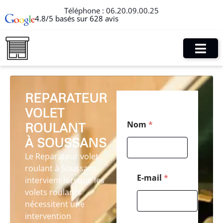
Téléphone :
06.20.09.00.25
4.8/5 basés sur 628 avis
REPARATEUR
VOLET
*
Nom
*
ROULANT
*
*
À SOUSSANS
Le Reparateur volet
roulant à Soussans
E-mail
*
intervient lorsque les
volets roulants
nécessitent une
intervention