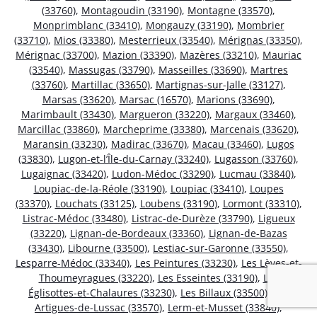
(33760)
,
Montagoudin (33190)
,
Montagne (33570)
,
Monprimblanc (33410)
,
Mongauzy (33190)
,
Mombrier
(33710)
,
Mios (33380)
,
Mesterrieux (33540)
,
Mérignas (33350)
,
Mérignac (33700)
,
Mazion (33390)
,
Mazères (33210)
,
Mauriac
(33540)
,
Massugas (33790)
,
Masseilles (33690)
,
Martres
(33760)
,
Martillac (33650)
,
Martignas-sur-Jalle (33127)
,
Marsas (33620)
,
Marsac (16570)
,
Marions (33690)
,
Marimbault (33430)
,
Margueron (33220)
,
Margaux (33460)
,
Marcillac (33860)
,
Marcheprime (33380)
,
Marcenais (33620)
,
Maransin (33230)
,
Madirac (33670)
,
Macau (33460)
,
Lugos
(33830)
,
Lugon-et-l’Île-du-Carnay (33240)
,
Lugasson (33760)
,
Lugaignac (33420)
,
Ludon-Médoc (33290)
,
Lucmau (33840)
,
Loupiac-de-la-Réole (33190)
,
Loupiac (33410)
,
Loupes
(33370)
,
Louchats (33125)
,
Loubens (33190)
,
Lormont (33310)
,
Listrac-Médoc (33480)
,
Listrac-de-Durèze (33790)
,
Ligueux
(33220)
,
Lignan-de-Bordeaux (33360)
,
Lignan-de-Bazas
(33430)
,
Libourne (33500)
,
Lestiac-sur-Garonne (33550)
,
Lesparre-Médoc (33340)
,
Les Peintures (33230)
,
Les Lèves-et-
Thoumeyragues (33220)
,
Les Esseintes (33190)
,
Les
Églisottes-et-Chalaures (33230)
,
Les Billaux (33500)
,
Les
Artigues-de-Lussac (33570)
,
Lerm-et-Musset (33840)
,