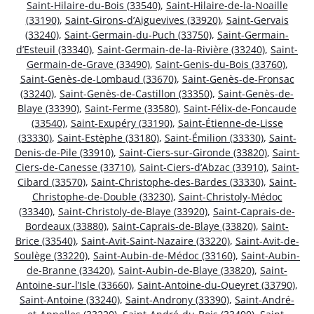
Saint-Hilaire-du-Bois (33540)
,
Saint-Hilaire-de-la-Noaille
(33190)
,
Saint-Girons-d’Aiguevives (33920)
,
Saint-Gervais
(33240)
,
Saint-Germain-du-Puch (33750)
,
Saint-Germain-
d’Esteuil (33340)
,
Saint-Germain-de-la-Rivière (33240)
,
Saint-
Germain-de-Grave (33490)
,
Saint-Genis-du-Bois (33760)
,
Saint-Genès-de-Lombaud (33670)
,
Saint-Genès-de-Fronsac
(33240)
,
Saint-Genès-de-Castillon (33350)
,
Saint-Genès-de-
Blaye (33390)
,
Saint-Ferme (33580)
,
Saint-Félix-de-Foncaude
(33540)
,
Saint-Exupéry (33190)
,
Saint-Étienne-de-Lisse
(33330)
,
Saint-Estèphe (33180)
,
Saint-Émilion (33330)
,
Saint-
Denis-de-Pile (33910)
,
Saint-Ciers-sur-Gironde (33820)
,
Saint-
Ciers-de-Canesse (33710)
,
Saint-Ciers-d’Abzac (33910)
,
Saint-
Cibard (33570)
,
Saint-Christophe-des-Bardes (33330)
,
Saint-
Christophe-de-Double (33230)
,
Saint-Christoly-Médoc
(33340)
,
Saint-Christoly-de-Blaye (33920)
,
Saint-Caprais-de-
Bordeaux (33880)
,
Saint-Caprais-de-Blaye (33820)
,
Saint-
Brice (33540)
,
Saint-Avit-Saint-Nazaire (33220)
,
Saint-Avit-de-
Soulège (33220)
,
Saint-Aubin-de-Médoc (33160)
,
Saint-Aubin-
de-Branne (33420)
,
Saint-Aubin-de-Blaye (33820)
,
Saint-
Antoine-sur-l’Isle (33660)
,
Saint-Antoine-du-Queyret (33790)
,
Saint-Antoine (33240)
,
Saint-Androny (33390)
,
Saint-André-