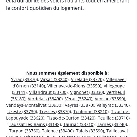
et la durabilité des volets roulants tout en améliorant
le confort quotidien du logement.
Nous sommes également disponible à
:
Yvrac (33370)
,
Virsac (33240)
,
Virelade (33720)
,
Villenave-
d’Ornon (33140)
,
Villenave-de-Rions (33550)
,
Villegouge
(33141)
,
Villandraut (33730)
,
Vignonet (33330)
,
Vertheuil
(33180)
,
Verdelais (33490)
,
Vérac (33240)
,
Vensac (33590)
,
Vendays-Montalivet (33930)
,
Vayres (33870)
,
Valeyrac (33340)
,
Uzeste (33730)
,
Tresses (33370)
,
Toulenne (33210)
,
Tizac-de-
Lapouyade (33620)
,
Tizac-de-Curton (33420)
,
Teuillac (33710)
,
Taussat-les-Bains (33148)
,
Tauriac (33710)
,
Tarnès (33240)
,
Targon (33760)
,
Talence (33400)
,
Talais (33590)
,
Taillecavat