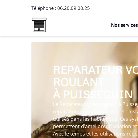
Téléphone :
06.20.09.00.25
Nos services
REPARATEUR V
ROULANT
À PUISSEGUIN
Le Reparateur volet roulant à Puisse
réparation, la remise en état et l’ins
utilisés dans les habitations. Ces s
permettent d’améliorer l’isolation et
Avec le temps et les utilisations ré