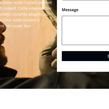
arateur volet roulant permet
et roulant. Cette intervention
Message
volets roulants adaptés aux
ateur volet roulant à
ent retrouver leur