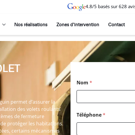
4.8/5 basés sur 628 avi
Nos réalisations
Zones d’intervention
Contact
OLET
Nom
*
guin permet d’assurer la
tallation des volets roulants
Téléphone
*
ystèmes de fermeture
 de protéger les habitations.
pétées, certains mécanismes