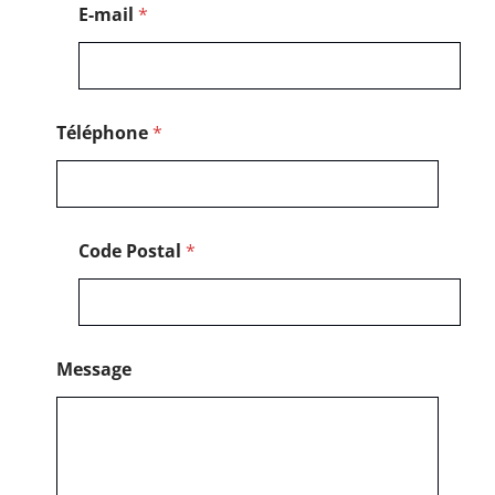
l
E-mail
*
é
p
h
o
n
e
Téléphone
*
Code Postal
*
Message