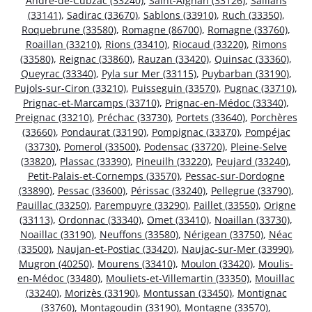
André-de-Cubzac (33240)
,
Saint-Aignan (33126)
,
Saillans
(33141)
,
Sadirac (33670)
,
Sablons (33910)
,
Ruch (33350)
,
Roquebrune (33580)
,
Romagne (86700)
,
Romagne (33760)
,
Roaillan (33210)
,
Rions (33410)
,
Riocaud (33220)
,
Rimons
(33580)
,
Reignac (33860)
,
Rauzan (33420)
,
Quinsac (33360)
,
Queyrac (33340)
,
Pyla sur Mer (33115)
,
Puybarban (33190)
,
Pujols-sur-Ciron (33210)
,
Puisseguin (33570)
,
Pugnac (33710)
,
Prignac-et-Marcamps (33710)
,
Prignac-en-Médoc (33340)
,
Preignac (33210)
,
Préchac (33730)
,
Portets (33640)
,
Porchères
(33660)
,
Pondaurat (33190)
,
Pompignac (33370)
,
Pompéjac
(33730)
,
Pomerol (33500)
,
Podensac (33720)
,
Pleine-Selve
(33820)
,
Plassac (33390)
,
Pineuilh (33220)
,
Peujard (33240)
,
Petit-Palais-et-Cornemps (33570)
,
Pessac-sur-Dordogne
(33890)
,
Pessac (33600)
,
Périssac (33240)
,
Pellegrue (33790)
,
Pauillac (33250)
,
Parempuyre (33290)
,
Paillet (33550)
,
Origne
(33113)
,
Ordonnac (33340)
,
Omet (33410)
,
Noaillan (33730)
,
Noaillac (33190)
,
Neuffons (33580)
,
Nérigean (33750)
,
Néac
(33500)
,
Naujan-et-Postiac (33420)
,
Naujac-sur-Mer (33990)
,
Mugron (40250)
,
Mourens (33410)
,
Moulon (33420)
,
Moulis-
en-Médoc (33480)
,
Mouliets-et-Villemartin (33350)
,
Mouillac
(33240)
,
Morizès (33190)
,
Montussan (33450)
,
Montignac
(33760)
,
Montagoudin (33190)
,
Montagne (33570)
,