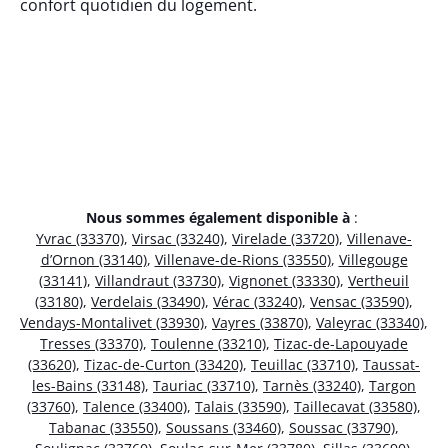
confort quotidien du logement.
Nous sommes également disponible à
:
Yvrac (33370)
,
Virsac (33240)
,
Virelade (33720)
,
Villenave-
d’Ornon (33140)
,
Villenave-de-Rions (33550)
,
Villegouge
(33141)
,
Villandraut (33730)
,
Vignonet (33330)
,
Vertheuil
(33180)
,
Verdelais (33490)
,
Vérac (33240)
,
Vensac (33590)
,
Vendays-Montalivet (33930)
,
Vayres (33870)
,
Valeyrac (33340)
,
Tresses (33370)
,
Toulenne (33210)
,
Tizac-de-Lapouyade
(33620)
,
Tizac-de-Curton (33420)
,
Teuillac (33710)
,
Taussat-
les-Bains (33148)
,
Tauriac (33710)
,
Tarnès (33240)
,
Targon
(33760)
,
Talence (33400)
,
Talais (33590)
,
Taillecavat (33580)
,
Tabanac (33550)
,
Soussans (33460)
,
Soussac (33790)
,