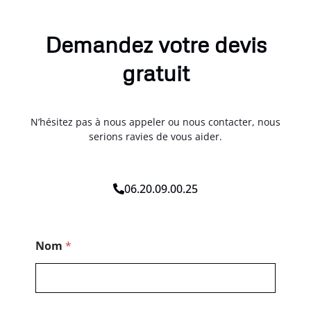
Demandez votre devis
gratuit
N’hésitez pas à nous appeler ou nous contacter, nous
serions ravies de vous aider.
06.20.09.00.25
*
Nom
*
N
o
m
T
é