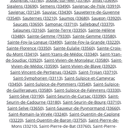
Soulignac (33760)
,
Soulac-sur-Mer (33780)
,
Sillas (33690)
,
Sigalens (33690)
,
Semens (33490)
,
Savignac-de-l’Isle (33910)
,
Savignac (33124)
,
Sauviac (33430)
,
Sauveterre-de-Guyenne
(33540)
,
Sauternes (33210)
,
Saumos (33680)
,
Saugon (33920)
,
Saucats (33650)
,
Samonac (33710)
,
Sallebœuf (33370)
,
Salaunes (33160)
,
Sainte-Terre (33350)
,
Sainte-Hélène
(33480)
,
Sainte-Gemme (79330)
,
Sainte-Gemme (33580)
,
Sainte-Foy-la-Longue (33490)
,
Sainte-Foy-la-Grande (33220)
,
Sainte-Florence (33350)
,
Sainte-Eulalie (33560)
,
Sainte-Croix-
du-Mont (33410)
,
Saint-Yzans-de-Médoc (33340)
,
Saint-Yzan-
de-Soudiac (33920)
,
Saint-Vivien-de-Monségur (33580)
,
Saint-
Vivien-de-Médoc (33590)
,
Saint-Vivien-de-Blaye (33920)
,
Saint-Vincent-de-Pertignas (33420)
,
Saint-Trojan (33710)
,
Saint-Symphorien (33113)
,
Saint-Sulpice-et-Cameyrac
(33450)
,
Saint-Sulpice-de-Pommiers (33540)
,
Saint-Sulpice-
de-Guilleragues (33580)
,
Saint-Sulpice-de-Faleyrens (33330)
,
Saint-Sève (33190)
,
Saint-Seurin-de-Cursac (33390)
,
Saint-
Seurin-de-Cadourne (33180)
,
Saint-Seurin-de-Bourg (33710)
,
Saint-Selve (33650)
,
Saint-Sauveur-de-Puynormand (33660)
,
Saint-Romain-la-Virvée (33240)
,
Saint-Quentin-de-Caplong
(33220)
,
Saint-Quentin-de-Baron (33750)
,
Saint-Pierre-de-
Mons (33210)
,
Saint-Pierre-de-Bat (33760)
,
Saint-Pierre-