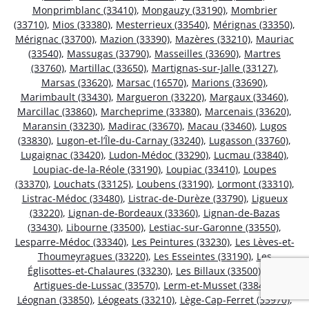
Monprimblanc (33410)
,
Mongauzy (33190)
,
Mombrier
(33710)
,
Mios (33380)
,
Mesterrieux (33540)
,
Mérignas (33350)
,
Mérignac (33700)
,
Mazion (33390)
,
Mazères (33210)
,
Mauriac
(33540)
,
Massugas (33790)
,
Masseilles (33690)
,
Martres
(33760)
,
Martillac (33650)
,
Martignas-sur-Jalle (33127)
,
Marsas (33620)
,
Marsac (16570)
,
Marions (33690)
,
Marimbault (33430)
,
Margueron (33220)
,
Margaux (33460)
,
Marcillac (33860)
,
Marcheprime (33380)
,
Marcenais (33620)
,
Maransin (33230)
,
Madirac (33670)
,
Macau (33460)
,
Lugos
(33830)
,
Lugon-et-l’Île-du-Carnay (33240)
,
Lugasson (33760)
,
Lugaignac (33420)
,
Ludon-Médoc (33290)
,
Lucmau (33840)
,
Loupiac-de-la-Réole (33190)
,
Loupiac (33410)
,
Loupes
(33370)
,
Louchats (33125)
,
Loubens (33190)
,
Lormont (33310)
,
Listrac-Médoc (33480)
,
Listrac-de-Durèze (33790)
,
Ligueux
(33220)
,
Lignan-de-Bordeaux (33360)
,
Lignan-de-Bazas
(33430)
,
Libourne (33500)
,
Lestiac-sur-Garonne (33550)
,
Lesparre-Médoc (33340)
,
Les Peintures (33230)
,
Les Lèves-et-
Thoumeyragues (33220)
,
Les Esseintes (33190)
,
Les
Églisottes-et-Chalaures (33230)
,
Les Billaux (33500)
,
Les
Artigues-de-Lussac (33570)
,
Lerm-et-Musset (33840)
,
Léognan (33850)
,
Léogeats (33210)
,
Lège-Cap-Ferret (33970)
,