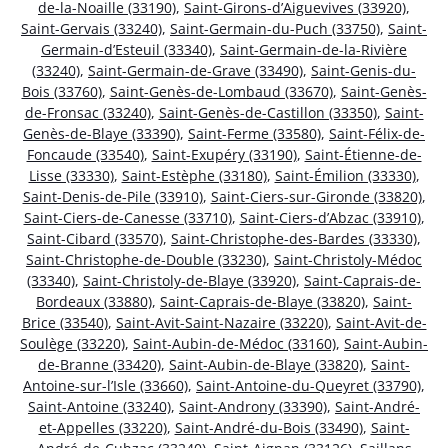
de-la-Noaille (33190)
,
Saint-Girons-d’Aiguevives (33920)
,
Saint-Gervais (33240)
,
Saint-Germain-du-Puch (33750)
,
Saint-
Germain-d’Esteuil (33340)
,
Saint-Germain-de-la-Rivière
(33240)
,
Saint-Germain-de-Grave (33490)
,
Saint-Genis-du-
Bois (33760)
,
Saint-Genès-de-Lombaud (33670)
,
Saint-Genès-
de-Fronsac (33240)
,
Saint-Genès-de-Castillon (33350)
,
Saint-
Genès-de-Blaye (33390)
,
Saint-Ferme (33580)
,
Saint-Félix-de-
Foncaude (33540)
,
Saint-Exupéry (33190)
,
Saint-Étienne-de-
Lisse (33330)
,
Saint-Estèphe (33180)
,
Saint-Émilion (33330)
,
Saint-Denis-de-Pile (33910)
,
Saint-Ciers-sur-Gironde (33820)
,
Saint-Ciers-de-Canesse (33710)
,
Saint-Ciers-d’Abzac (33910)
,
Saint-Cibard (33570)
,
Saint-Christophe-des-Bardes (33330)
,
Saint-Christophe-de-Double (33230)
,
Saint-Christoly-Médoc
(33340)
,
Saint-Christoly-de-Blaye (33920)
,
Saint-Caprais-de-
Bordeaux (33880)
,
Saint-Caprais-de-Blaye (33820)
,
Saint-
Brice (33540)
,
Saint-Avit-Saint-Nazaire (33220)
,
Saint-Avit-de-
Soulège (33220)
,
Saint-Aubin-de-Médoc (33160)
,
Saint-Aubin-
de-Branne (33420)
,
Saint-Aubin-de-Blaye (33820)
,
Saint-
Antoine-sur-l’Isle (33660)
,
Saint-Antoine-du-Queyret (33790)
,
Saint-Antoine (33240)
,
Saint-Androny (33390)
,
Saint-André-
et-Appelles (33220)
,
Saint-André-du-Bois (33490)
,
Saint-