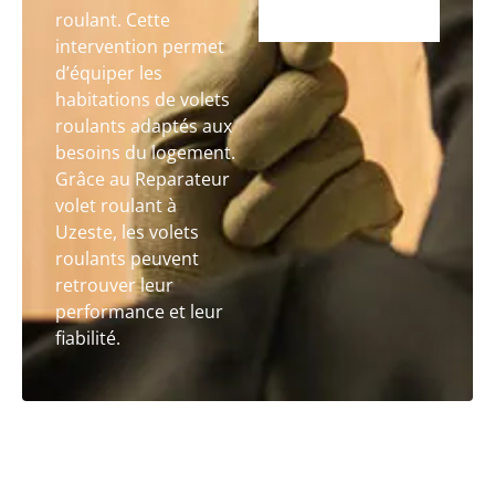
roulant. Cette
intervention permet
d’équiper les
habitations de volets
roulants adaptés aux
besoins du logement.
Grâce au Reparateur
volet roulant à
Uzeste, les volets
roulants peuvent
retrouver leur
performance et leur
fiabilité.