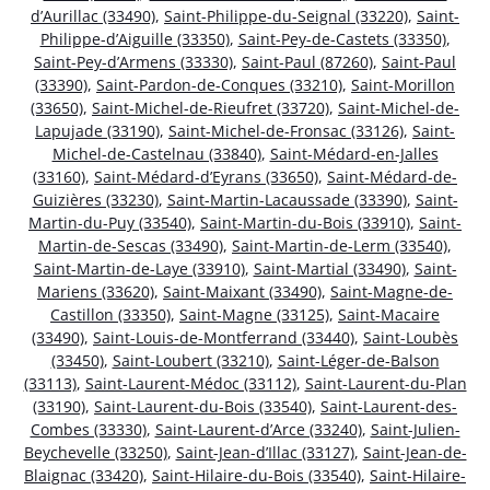
d’Aurillac (33490)
,
Saint-Philippe-du-Seignal (33220)
,
Saint-
Philippe-d’Aiguille (33350)
,
Saint-Pey-de-Castets (33350)
,
Saint-Pey-d’Armens (33330)
,
Saint-Paul (87260)
,
Saint-Paul
(33390)
,
Saint-Pardon-de-Conques (33210)
,
Saint-Morillon
(33650)
,
Saint-Michel-de-Rieufret (33720)
,
Saint-Michel-de-
Lapujade (33190)
,
Saint-Michel-de-Fronsac (33126)
,
Saint-
Michel-de-Castelnau (33840)
,
Saint-Médard-en-Jalles
(33160)
,
Saint-Médard-d’Eyrans (33650)
,
Saint-Médard-de-
Guizières (33230)
,
Saint-Martin-Lacaussade (33390)
,
Saint-
Martin-du-Puy (33540)
,
Saint-Martin-du-Bois (33910)
,
Saint-
Martin-de-Sescas (33490)
,
Saint-Martin-de-Lerm (33540)
,
Saint-Martin-de-Laye (33910)
,
Saint-Martial (33490)
,
Saint-
Mariens (33620)
,
Saint-Maixant (33490)
,
Saint-Magne-de-
Castillon (33350)
,
Saint-Magne (33125)
,
Saint-Macaire
(33490)
,
Saint-Louis-de-Montferrand (33440)
,
Saint-Loubès
(33450)
,
Saint-Loubert (33210)
,
Saint-Léger-de-Balson
(33113)
,
Saint-Laurent-Médoc (33112)
,
Saint-Laurent-du-Plan
(33190)
,
Saint-Laurent-du-Bois (33540)
,
Saint-Laurent-des-
Combes (33330)
,
Saint-Laurent-d’Arce (33240)
,
Saint-Julien-
Beychevelle (33250)
,
Saint-Jean-d’Illac (33127)
,
Saint-Jean-de-
Blaignac (33420)
,
Saint-Hilaire-du-Bois (33540)
,
Saint-Hilaire-