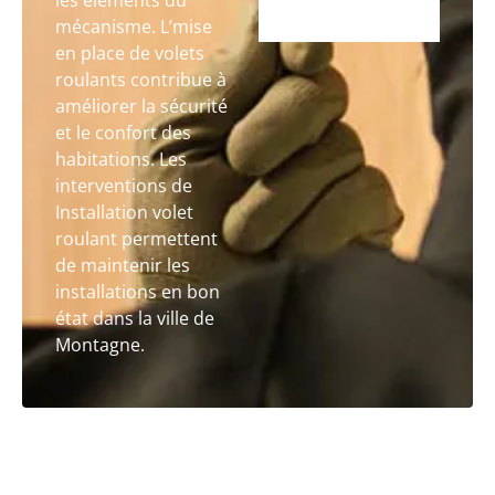
les éléments du
mécanisme. L’mise
en place de volets
roulants contribue à
améliorer la sécurité
et le confort des
habitations. Les
interventions de
Installation volet
roulant permettent
de maintenir les
installations en bon
état dans la ville de
Montagne.