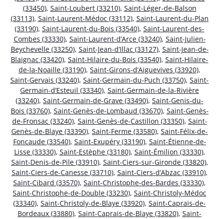
(33450)
,
Saint-Loubert (33210)
,
Saint-Léger-de-Balson
(33113)
,
Saint-Laurent-Médoc (33112)
,
Saint-Laurent-du-Plan
(33190)
,
Saint-Laurent-du-Bois (33540)
,
Saint-Laurent-des-
Combes (33330)
,
Saint-Laurent-d’Arce (33240)
,
Saint-Julien-
Beychevelle (33250)
,
Saint-Jean-d’Illac (33127)
,
Saint-Jean-de-
Blaignac (33420)
,
Saint-Hilaire-du-Bois (33540)
,
Saint-Hilaire-
de-la-Noaille (33190)
,
Saint-Girons-d’Aiguevives (33920)
,
Saint-Gervais (33240)
,
Saint-Germain-du-Puch (33750)
,
Saint-
Germain-d’Esteuil (33340)
,
Saint-Germain-de-la-Rivière
(33240)
,
Saint-Germain-de-Grave (33490)
,
Saint-Genis-du-
Bois (33760)
,
Saint-Genès-de-Lombaud (33670)
,
Saint-Genès-
de-Fronsac (33240)
,
Saint-Genès-de-Castillon (33350)
,
Saint-
Genès-de-Blaye (33390)
,
Saint-Ferme (33580)
,
Saint-Félix-de-
Foncaude (33540)
,
Saint-Exupéry (33190)
,
Saint-Étienne-de-
Lisse (33330)
,
Saint-Estèphe (33180)
,
Saint-Émilion (33330)
,
Saint-Denis-de-Pile (33910)
,
Saint-Ciers-sur-Gironde (33820)
,
Saint-Ciers-de-Canesse (33710)
,
Saint-Ciers-d’Abzac (33910)
,
Saint-Cibard (33570)
,
Saint-Christophe-des-Bardes (33330)
,
Saint-Christophe-de-Double (33230)
,
Saint-Christoly-Médoc
(33340)
,
Saint-Christoly-de-Blaye (33920)
,
Saint-Caprais-de-
Bordeaux (33880)
,
Saint-Caprais-de-Blaye (33820)
,
Saint-