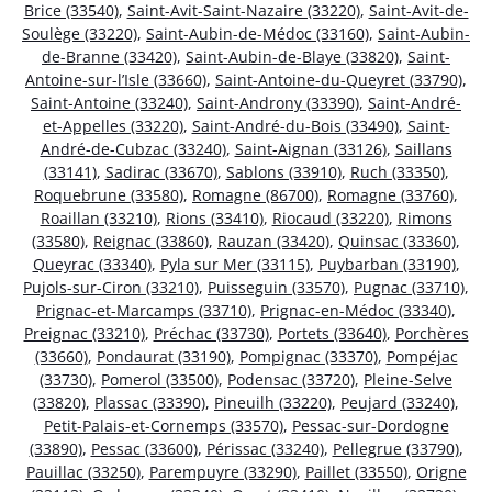
Brice (33540)
,
Saint-Avit-Saint-Nazaire (33220)
,
Saint-Avit-de-
Soulège (33220)
,
Saint-Aubin-de-Médoc (33160)
,
Saint-Aubin-
de-Branne (33420)
,
Saint-Aubin-de-Blaye (33820)
,
Saint-
Antoine-sur-l’Isle (33660)
,
Saint-Antoine-du-Queyret (33790)
,
Saint-Antoine (33240)
,
Saint-Androny (33390)
,
Saint-André-
et-Appelles (33220)
,
Saint-André-du-Bois (33490)
,
Saint-
André-de-Cubzac (33240)
,
Saint-Aignan (33126)
,
Saillans
(33141)
,
Sadirac (33670)
,
Sablons (33910)
,
Ruch (33350)
,
Roquebrune (33580)
,
Romagne (86700)
,
Romagne (33760)
,
Roaillan (33210)
,
Rions (33410)
,
Riocaud (33220)
,
Rimons
(33580)
,
Reignac (33860)
,
Rauzan (33420)
,
Quinsac (33360)
,
Queyrac (33340)
,
Pyla sur Mer (33115)
,
Puybarban (33190)
,
Pujols-sur-Ciron (33210)
,
Puisseguin (33570)
,
Pugnac (33710)
,
Prignac-et-Marcamps (33710)
,
Prignac-en-Médoc (33340)
,
Preignac (33210)
,
Préchac (33730)
,
Portets (33640)
,
Porchères
(33660)
,
Pondaurat (33190)
,
Pompignac (33370)
,
Pompéjac
(33730)
,
Pomerol (33500)
,
Podensac (33720)
,
Pleine-Selve
(33820)
,
Plassac (33390)
,
Pineuilh (33220)
,
Peujard (33240)
,
Petit-Palais-et-Cornemps (33570)
,
Pessac-sur-Dordogne
(33890)
,
Pessac (33600)
,
Périssac (33240)
,
Pellegrue (33790)
,
Pauillac (33250)
,
Parempuyre (33290)
,
Paillet (33550)
,
Origne