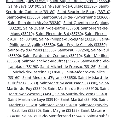
de-Guilleragues (33580)
,
Saint-Sulpice-de-Faleyrens (33330)
,
Saint-Sève (33190)
,
Saint-Seurin-de-Cursac (33390)
,
Saint-
Seurin-de-Cadourne (33180)
,
Saint-Seurin-de-Bourg (33710)
,
Saint-Selve (33650)
,
Saint-Sauveur-de-Puynormand (33660)
,
Saint-Romain-la-Virvée (33240)
,
Saint-Quentin-de-Caplong
(33220)
,
Saint-Quentin-de-Baron (33750)
,
Saint-Pierre-de-
Mons (33210)
,
Saint-Pierre-de-Bat (33760)
,
Saint-Pierre-
d’Aurillac (33490)
,
Saint-Philippe-du-Seignal (33220)
,
Saint-
Philippe-d’Aiguille (33350)
,
Saint-Pey-de-Castets (33350)
,
Saint-Pey-d’Armens (33330)
,
Saint-Paul (87260)
,
Saint-Paul
(33390)
,
Saint-Pardon-de-Conques (33210)
,
Saint-Morillon
(33650)
,
Saint-Michel-de-Rieufret (33720)
,
Saint-Michel-de-
Lapujade (33190)
,
Saint-Michel-de-Fronsac (33126)
,
Saint-
Michel-de-Castelnau (33840)
,
Saint-Médard-en-Jalles
(33160)
,
Saint-Médard-d’Eyrans (33650)
,
Saint-Médard-de-
Guizières (33230)
,
Saint-Martin-Lacaussade (33390)
,
Saint-
Martin-du-Puy (33540)
,
Saint-Martin-du-Bois (33910)
,
Saint-
Martin-de-Sescas (33490)
,
Saint-Martin-de-Lerm (33540)
,
Saint-Martin-de-Laye (33910)
,
Saint-Martial (33490)
,
Saint-
Mariens (33620)
,
Saint-Maixant (33490)
,
Saint-Magne-de-
Castillon (33350)
,
Saint-Magne (33125)
,
Saint-Macaire
(33490)
,
Saint-Louis-de-Montferrand (33440)
,
Saint-Loubès