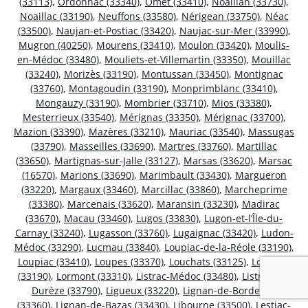
(33113)
,
Ordonnac (33340)
,
Omet (33410)
,
Noaillan (33730)
,
Noaillac (33190)
,
Neuffons (33580)
,
Nérigean (33750)
,
Néac
(33500)
,
Naujan-et-Postiac (33420)
,
Naujac-sur-Mer (33990)
,
Mugron (40250)
,
Mourens (33410)
,
Moulon (33420)
,
Moulis-
en-Médoc (33480)
,
Mouliets-et-Villemartin (33350)
,
Mouillac
(33240)
,
Morizès (33190)
,
Montussan (33450)
,
Montignac
(33760)
,
Montagoudin (33190)
,
Monprimblanc (33410)
,
Mongauzy (33190)
,
Mombrier (33710)
,
Mios (33380)
,
Mesterrieux (33540)
,
Mérignas (33350)
,
Mérignac (33700)
,
Mazion (33390)
,
Mazères (33210)
,
Mauriac (33540)
,
Massugas
(33790)
,
Masseilles (33690)
,
Martres (33760)
,
Martillac
(33650)
,
Martignas-sur-Jalle (33127)
,
Marsas (33620)
,
Marsac
(16570)
,
Marions (33690)
,
Marimbault (33430)
,
Margueron
(33220)
,
Margaux (33460)
,
Marcillac (33860)
,
Marcheprime
(33380)
,
Marcenais (33620)
,
Maransin (33230)
,
Madirac
(33670)
,
Macau (33460)
,
Lugos (33830)
,
Lugon-et-l’Île-du-
Carnay (33240)
,
Lugasson (33760)
,
Lugaignac (33420)
,
Ludon-
Médoc (33290)
,
Lucmau (33840)
,
Loupiac-de-la-Réole (33190)
,
Loupiac (33410)
,
Loupes (33370)
,
Louchats (33125)
,
Loubens
(33190)
,
Lormont (33310)
,
Listrac-Médoc (33480)
,
Listrac-de-
Durèze (33790)
,
Ligueux (33220)
,
Lignan-de-Bordeaux
(33360)
,
Lignan-de-Bazas (33430)
,
Libourne (33500)
,
Lestiac-