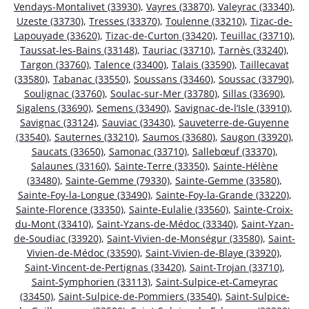
Vendays-Montalivet (33930)
,
Vayres (33870)
,
Valeyrac (33340)
,
Uzeste (33730)
,
Tresses (33370)
,
Toulenne (33210)
,
Tizac-de-
Lapouyade (33620)
,
Tizac-de-Curton (33420)
,
Teuillac (33710)
,
Taussat-les-Bains (33148)
,
Tauriac (33710)
,
Tarnès (33240)
,
Targon (33760)
,
Talence (33400)
,
Talais (33590)
,
Taillecavat
(33580)
,
Tabanac (33550)
,
Soussans (33460)
,
Soussac (33790)
,
Soulignac (33760)
,
Soulac-sur-Mer (33780)
,
Sillas (33690)
,
Sigalens (33690)
,
Semens (33490)
,
Savignac-de-l’Isle (33910)
,
Savignac (33124)
,
Sauviac (33430)
,
Sauveterre-de-Guyenne
(33540)
,
Sauternes (33210)
,
Saumos (33680)
,
Saugon (33920)
,
Saucats (33650)
,
Samonac (33710)
,
Sallebœuf (33370)
,
Salaunes (33160)
,
Sainte-Terre (33350)
,
Sainte-Hélène
(33480)
,
Sainte-Gemme (79330)
,
Sainte-Gemme (33580)
,
Sainte-Foy-la-Longue (33490)
,
Sainte-Foy-la-Grande (33220)
,
Sainte-Florence (33350)
,
Sainte-Eulalie (33560)
,
Sainte-Croix-
du-Mont (33410)
,
Saint-Yzans-de-Médoc (33340)
,
Saint-Yzan-
de-Soudiac (33920)
,
Saint-Vivien-de-Monségur (33580)
,
Saint-
Vivien-de-Médoc (33590)
,
Saint-Vivien-de-Blaye (33920)
,
Saint-Vincent-de-Pertignas (33420)
,
Saint-Trojan (33710)
,
Saint-Symphorien (33113)
,
Saint-Sulpice-et-Cameyrac
(33450)
,
Saint-Sulpice-de-Pommiers (33540)
,
Saint-Sulpice-