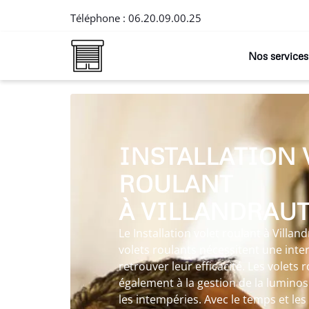
Téléphone :
06.20.09.00.25
Nos services
INSTALLATION 
ROULANT
À VILLANDRAU
Le Installation volet roulant à Villan
volets roulants nécessitent une int
retrouver leur efficacité. Les volets
également à la gestion de la luminosi
les intempéries. Avec le temps et les 