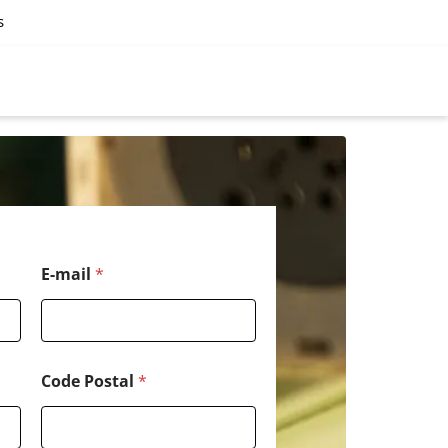
s
E-mail
*
Code Postal
*