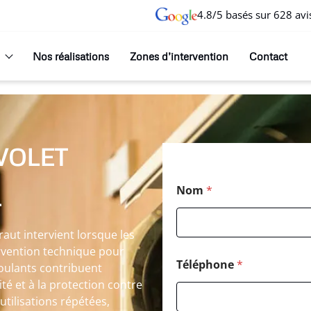
4.8/5 basés sur 628 avi
Nos réalisations
Zones d’intervention
Contact
VOLET
P
Nom
*
o
T
s
t
a
draut intervient lorsque les
l
ervention technique pour
*
Téléphone
*
 roulants contribuent
P
té et à la protection contre
o
s
utilisations répétées,