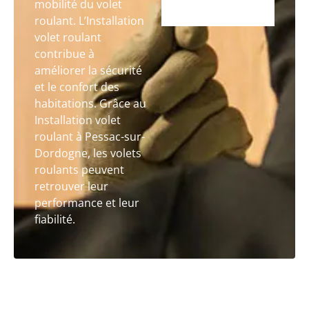
mobilité du volet
roulant. L’Installation
volet roulant
contribue à
améliorer la sécurité
et le confort des
habitations. Grâce au
Installation volet
roulant à Pessac-sur-
Dordogne, les volets
roulants peuvent
retrouver leur
performance et leur
fiabilité.