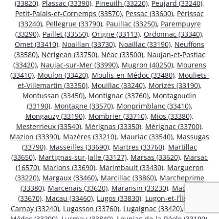
(33820)
,
Plassac (33390)
,
Pineuilh (33220)
,
Peujard (33240)
,
Petit-Palais-et-Cornemps (33570)
,
Pessac (33600)
,
Périssac
(33240)
,
Pellegrue (33790)
,
Pauillac (33250)
,
Parempuyre
(33290)
,
Paillet (33550)
,
Origne (33113)
,
Ordonnac (33340)
,
Omet (33410)
,
Noaillan (33730)
,
Noaillac (33190)
,
Neuffons
(33580)
,
Nérigean (33750)
,
Néac (33500)
,
Naujan-et-Postiac
(33420)
,
Naujac-sur-Mer (33990)
,
Mugron (40250)
,
Mourens
(33410)
,
Moulon (33420)
,
Moulis-en-Médoc (33480)
,
Mouliets-
et-Villemartin (33350)
,
Mouillac (33240)
,
Morizès (33190)
,
Montussan (33450)
,
Montignac (33760)
,
Montagoudin
(33190)
,
Montagne (33570)
,
Monprimblanc (33410)
,
Mongauzy (33190)
,
Mombrier (33710)
,
Mios (33380)
,
Mesterrieux (33540)
,
Mérignas (33350)
,
Mérignac (33700)
,
Mazion (33390)
,
Mazères (33210)
,
Mauriac (33540)
,
Massugas
(33790)
,
Masseilles (33690)
,
Martres (33760)
,
Martillac
(33650)
,
Martignas-sur-Jalle (33127)
,
Marsas (33620)
,
Marsac
(16570)
,
Marions (33690)
,
Marimbault (33430)
,
Margueron
(33220)
,
Margaux (33460)
,
Marcillac (33860)
,
Marcheprime
(33380)
,
Marcenais (33620)
,
Maransin (33230)
,
Madirac
(33670)
,
Macau (33460)
,
Lugos (33830)
,
Lugon-et-l’Île-du-
Carnay (33240)
,
Lugasson (33760)
,
Lugaignac (33420)
,
Ludon-
Médoc (33290)
,
Lucmau (33840)
,
Loupiac-de-la-Réole (33190)
,