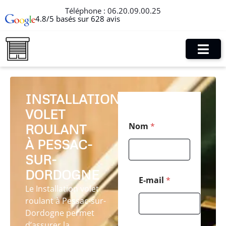
Téléphone :
06.20.09.00.25
4.8/5 basés sur 628 avis
INSTALLATION
VOLET
*
Nom
*
ROULANT
T
é
À PESSAC-
l
é
SUR-
p
DORDOGNE
h
E-mail
*
o
Le Installation volet
n
roulant à Pessac-sur-
e
Dordogne permet
T
é
d’assurer la