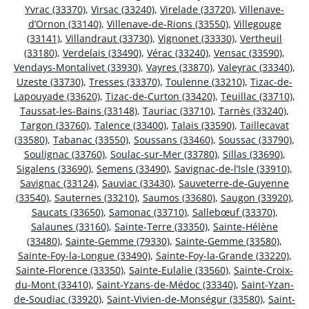
Yvrac (33370)
,
Virsac (33240)
,
Virelade (33720)
,
Villenave-
d’Ornon (33140)
,
Villenave-de-Rions (33550)
,
Villegouge
(33141)
,
Villandraut (33730)
,
Vignonet (33330)
,
Vertheuil
(33180)
,
Verdelais (33490)
,
Vérac (33240)
,
Vensac (33590)
,
Vendays-Montalivet (33930)
,
Vayres (33870)
,
Valeyrac (33340)
,
Uzeste (33730)
,
Tresses (33370)
,
Toulenne (33210)
,
Tizac-de-
Lapouyade (33620)
,
Tizac-de-Curton (33420)
,
Teuillac (33710)
,
Taussat-les-Bains (33148)
,
Tauriac (33710)
,
Tarnès (33240)
,
Targon (33760)
,
Talence (33400)
,
Talais (33590)
,
Taillecavat
(33580)
,
Tabanac (33550)
,
Soussans (33460)
,
Soussac (33790)
,
Soulignac (33760)
,
Soulac-sur-Mer (33780)
,
Sillas (33690)
,
Sigalens (33690)
,
Semens (33490)
,
Savignac-de-l’Isle (33910)
,
Savignac (33124)
,
Sauviac (33430)
,
Sauveterre-de-Guyenne
(33540)
,
Sauternes (33210)
,
Saumos (33680)
,
Saugon (33920)
,
Saucats (33650)
,
Samonac (33710)
,
Sallebœuf (33370)
,
Salaunes (33160)
,
Sainte-Terre (33350)
,
Sainte-Hélène
(33480)
,
Sainte-Gemme (79330)
,
Sainte-Gemme (33580)
,
Sainte-Foy-la-Longue (33490)
,
Sainte-Foy-la-Grande (33220)
,
Sainte-Florence (33350)
,
Sainte-Eulalie (33560)
,
Sainte-Croix-
du-Mont (33410)
,
Saint-Yzans-de-Médoc (33340)
,
Saint-Yzan-
de-Soudiac (33920)
,
Saint-Vivien-de-Monségur (33580)
,
Saint-