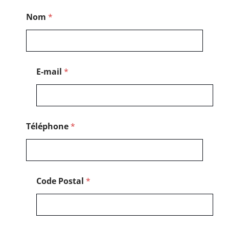
*
Nom
*
N
o
m
*
E-mail
*
Téléphone
*
Code Postal
*