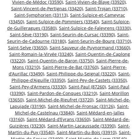
Vivien-de-Médoc (33590)
,
Saint-Vivien-de-Blaye (33920)
,
Saint-Vincent-de-Pertignas (33420)
,
Saint-Trojan (33710)
,
Saint-Symphorien (33113)
,
Saint-Sulpice-et-Cameyrac
(33450)
,
Saint-Sulpice-de-Pommiers (33540)
,
Saint-Sulpice-
de-Guilleragues (33580)
,
Saint-Sulpice-de-Faleyrens (33330)
,
Saint-Sève (33190)
,
Saint-Seurin-de-Cursac (33390)
,
Saint-
Seurin-de-Cadourne (33180)
,
Saint-Seurin-de-Bourg (33710)
,
Saint-Selve (33650)
,
Saint-Sauveur-de-Puynormand (33660)
,
Saint-Romain-la-Virvée (33240)
,
Saint-Quentin-de-Caplong
(33220)
,
Saint-Quentin-de-Baron (33750)
,
Saint-Pierre-de-
Mons (33210)
,
Saint-Pierre-de-Bat (33760)
,
Saint-Pierre-
d’Aurillac (33490)
,
Saint-Philippe-du-Seignal (33220)
,
Saint-
Philippe-d’Aiguille (33350)
,
Saint-Pey-de-Castets (33350)
,
Saint-Pey-d’Armens (33330)
,
Saint-Paul (87260)
,
Saint-Paul
(33390)
,
Saint-Pardon-de-Conques (33210)
,
Saint-Morillon
(33650)
,
Saint-Michel-de-Rieufret (33720)
,
Saint-Michel-de-
Lapujade (33190)
,
Saint-Michel-de-Fronsac (33126)
,
Saint-
Michel-de-Castelnau (33840)
,
Saint-Médard-en-Jalles
(33160)
,
Saint-Médard-d’Eyrans (33650)
,
Saint-Médard-de-
Guizières (33230)
,
Saint-Martin-Lacaussade (33390)
,
Saint-
Martin-du-Puy (33540)
,
Saint-Martin-du-Bois (33910)
,
Saint-
Martin-de-Sescas (33490)
,
Saint-Martin-de-Lerm (33540)
,