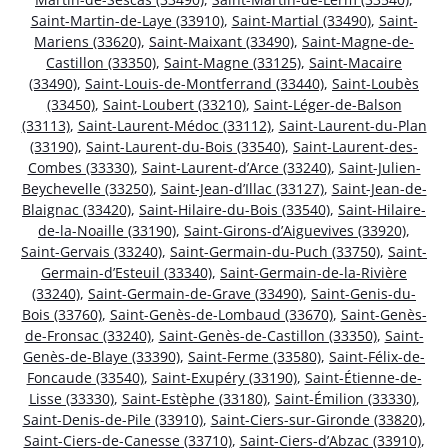
Saint-Martin-de-Laye (33910)
,
Saint-Martial (33490)
,
Saint-
Mariens (33620)
,
Saint-Maixant (33490)
,
Saint-Magne-de-
Castillon (33350)
,
Saint-Magne (33125)
,
Saint-Macaire
(33490)
,
Saint-Louis-de-Montferrand (33440)
,
Saint-Loubès
(33450)
,
Saint-Loubert (33210)
,
Saint-Léger-de-Balson
(33113)
,
Saint-Laurent-Médoc (33112)
,
Saint-Laurent-du-Plan
(33190)
,
Saint-Laurent-du-Bois (33540)
,
Saint-Laurent-des-
Combes (33330)
,
Saint-Laurent-d’Arce (33240)
,
Saint-Julien-
Beychevelle (33250)
,
Saint-Jean-d’Illac (33127)
,
Saint-Jean-de-
Blaignac (33420)
,
Saint-Hilaire-du-Bois (33540)
,
Saint-Hilaire-
de-la-Noaille (33190)
,
Saint-Girons-d’Aiguevives (33920)
,
Saint-Gervais (33240)
,
Saint-Germain-du-Puch (33750)
,
Saint-
Germain-d’Esteuil (33340)
,
Saint-Germain-de-la-Rivière
(33240)
,
Saint-Germain-de-Grave (33490)
,
Saint-Genis-du-
Bois (33760)
,
Saint-Genès-de-Lombaud (33670)
,
Saint-Genès-
de-Fronsac (33240)
,
Saint-Genès-de-Castillon (33350)
,
Saint-
Genès-de-Blaye (33390)
,
Saint-Ferme (33580)
,
Saint-Félix-de-
Foncaude (33540)
,
Saint-Exupéry (33190)
,
Saint-Étienne-de-
Lisse (33330)
,
Saint-Estèphe (33180)
,
Saint-Émilion (33330)
,
Saint-Denis-de-Pile (33910)
,
Saint-Ciers-sur-Gironde (33820)
,
Saint-Ciers-de-Canesse (33710)
,
Saint-Ciers-d’Abzac (33910)
,