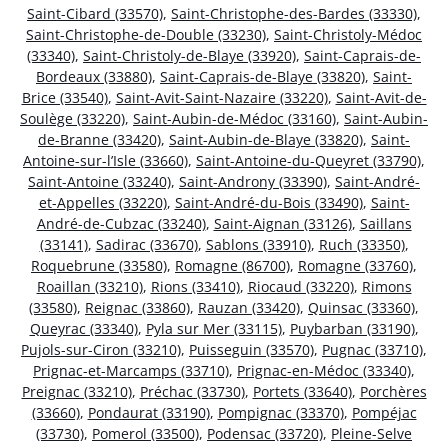
Saint-Cibard (33570)
,
Saint-Christophe-des-Bardes (33330)
,
Saint-Christophe-de-Double (33230)
,
Saint-Christoly-Médoc
(33340)
,
Saint-Christoly-de-Blaye (33920)
,
Saint-Caprais-de-
Bordeaux (33880)
,
Saint-Caprais-de-Blaye (33820)
,
Saint-
Brice (33540)
,
Saint-Avit-Saint-Nazaire (33220)
,
Saint-Avit-de-
Soulège (33220)
,
Saint-Aubin-de-Médoc (33160)
,
Saint-Aubin-
de-Branne (33420)
,
Saint-Aubin-de-Blaye (33820)
,
Saint-
Antoine-sur-l’Isle (33660)
,
Saint-Antoine-du-Queyret (33790)
,
Saint-Antoine (33240)
,
Saint-Androny (33390)
,
Saint-André-
et-Appelles (33220)
,
Saint-André-du-Bois (33490)
,
Saint-
André-de-Cubzac (33240)
,
Saint-Aignan (33126)
,
Saillans
(33141)
,
Sadirac (33670)
,
Sablons (33910)
,
Ruch (33350)
,
Roquebrune (33580)
,
Romagne (86700)
,
Romagne (33760)
,
Roaillan (33210)
,
Rions (33410)
,
Riocaud (33220)
,
Rimons
(33580)
,
Reignac (33860)
,
Rauzan (33420)
,
Quinsac (33360)
,
Queyrac (33340)
,
Pyla sur Mer (33115)
,
Puybarban (33190)
,
Pujols-sur-Ciron (33210)
,
Puisseguin (33570)
,
Pugnac (33710)
,
Prignac-et-Marcamps (33710)
,
Prignac-en-Médoc (33340)
,
Preignac (33210)
,
Préchac (33730)
,
Portets (33640)
,
Porchères
(33660)
,
Pondaurat (33190)
,
Pompignac (33370)
,
Pompéjac
(33730)
,
Pomerol (33500)
,
Podensac (33720)
,
Pleine-Selve