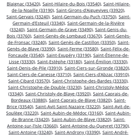
Blaignac (33420)
,
Saint-Hilaire-du-Bois (33540)
,
Saint-Hilaire-
de-la-Noaille (33190)
,
Saint-Girons-d’Aiguevives (33920)
,
Saint-Gervais (33240)
,
Saint-Germain-du-Puch (33750)
,
Saint-
Germain-d’Esteuil (33340)
,
Saint-Germain-de-la-Rivière
(33240)
,
Saint-Germain-de-Grave (33490)
,
Saint-Genis-du-
Bois (33760)
,
Saint-Genès-de-Lombaud (33670)
,
Saint-Genès-
de-Fronsac (33240)
,
Saint-Genès-de-Castillon (33350)
,
Saint-
Genès-de-Blaye (33390)
,
Saint-Ferme (33580)
,
Saint-Félix-de-
Foncaude (33540)
,
Saint-Exupéry (33190)
,
Saint-Étienne-de-
Lisse (33330)
,
Saint-Estèphe (33180)
,
Saint-Émilion (33330)
,
Saint-Denis-de-Pile (33910)
,
Saint-Ciers-sur-Gironde (33820)
,
Saint-Ciers-de-Canesse (33710)
,
Saint-Ciers-d’Abzac (33910)
,
Saint-Cibard (33570)
,
Saint-Christophe-des-Bardes (33330)
,
Saint-Christophe-de-Double (33230)
,
Saint-Christoly-Médoc
(33340)
,
Saint-Christoly-de-Blaye (33920)
,
Saint-Caprais-de-
Bordeaux (33880)
,
Saint-Caprais-de-Blaye (33820)
,
Saint-
Brice (33540)
,
Saint-Avit-Saint-Nazaire (33220)
,
Saint-Avit-de-
Soulège (33220)
,
Saint-Aubin-de-Médoc (33160)
,
Saint-Aubin-
de-Branne (33420)
,
Saint-Aubin-de-Blaye (33820)
,
Saint-
Antoine-sur-l’Isle (33660)
,
Saint-Antoine-du-Queyret (33790)
,
Saint-Antoine (33240)
,
Saint-Androny (33390)
,
Saint-André-