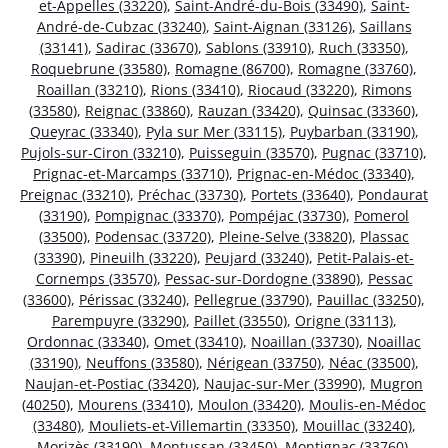
et-Appelles (33220)
,
Saint-André-du-Bois (33490)
,
Saint-
André-de-Cubzac (33240)
,
Saint-Aignan (33126)
,
Saillans
(33141)
,
Sadirac (33670)
,
Sablons (33910)
,
Ruch (33350)
,
Roquebrune (33580)
,
Romagne (86700)
,
Romagne (33760)
,
Roaillan (33210)
,
Rions (33410)
,
Riocaud (33220)
,
Rimons
(33580)
,
Reignac (33860)
,
Rauzan (33420)
,
Quinsac (33360)
,
Queyrac (33340)
,
Pyla sur Mer (33115)
,
Puybarban (33190)
,
Pujols-sur-Ciron (33210)
,
Puisseguin (33570)
,
Pugnac (33710)
,
Prignac-et-Marcamps (33710)
,
Prignac-en-Médoc (33340)
,
Preignac (33210)
,
Préchac (33730)
,
Portets (33640)
,
Pondaurat
(33190)
,
Pompignac (33370)
,
Pompéjac (33730)
,
Pomerol
(33500)
,
Podensac (33720)
,
Pleine-Selve (33820)
,
Plassac
(33390)
,
Pineuilh (33220)
,
Peujard (33240)
,
Petit-Palais-et-
Cornemps (33570)
,
Pessac-sur-Dordogne (33890)
,
Pessac
(33600)
,
Périssac (33240)
,
Pellegrue (33790)
,
Pauillac (33250)
,
Parempuyre (33290)
,
Paillet (33550)
,
Origne (33113)
,
Ordonnac (33340)
,
Omet (33410)
,
Noaillan (33730)
,
Noaillac
(33190)
,
Neuffons (33580)
,
Nérigean (33750)
,
Néac (33500)
,
Naujan-et-Postiac (33420)
,
Naujac-sur-Mer (33990)
,
Mugron
(40250)
,
Mourens (33410)
,
Moulon (33420)
,
Moulis-en-Médoc
(33480)
,
Mouliets-et-Villemartin (33350)
,
Mouillac (33240)
,
Morizès (33190)
,
Montussan (33450)
,
Montignac (33760)
,