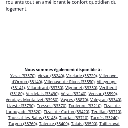
roulants tout en améliorant le confort quotidien du
logement.
Nous sommes également disponible à
:
Yvrac (33370)
,
Virsac (33240)
,
Virelade (33720)
,
Villenave-
d’Ornon (33140)
,
Villenave-de-Rions (33550)
,
Villegouge
(33141)
,
Villandraut (33730)
,
Vignonet (33330)
,
Vertheuil
(33180)
,
Verdelais (33490)
,
Vérac (33240)
,
Vensac (33590)
,
Vendays-Montalivet (33930)
,
Vayres (33870)
,
Valeyrac (33340)
,
Uzeste (33730)
,
Tresses (33370)
,
Toulenne (33210)
,
Tizac-de-
Lapouyade (33620)
,
Tizac-de-Curton (33420)
,
Teuillac (33710)
,
Taussat-les-Bains (33148)
,
Tauriac (33710)
,
Tarnès (33240)
,
Targon (33760)
,
Talence (33400)
,
Talais (33590)
,
Taillecavat