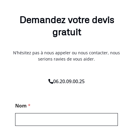
Demandez votre devis
gratuit
N’hésitez pas à nous appeler ou nous contacter, nous
serions ravies de vous aider.
06.20.09.00.25
T
Nom
*
é
l
é
p
h