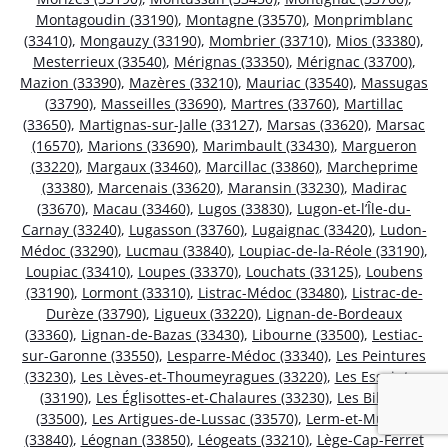
Montagoudin (33190)
,
Montagne (33570)
,
Monprimblanc
(33410)
,
Mongauzy (33190)
,
Mombrier (33710)
,
Mios (33380)
,
Mesterrieux (33540)
,
Mérignas (33350)
,
Mérignac (33700)
,
Mazion (33390)
,
Mazères (33210)
,
Mauriac (33540)
,
Massugas
(33790)
,
Masseilles (33690)
,
Martres (33760)
,
Martillac
(33650)
,
Martignas-sur-Jalle (33127)
,
Marsas (33620)
,
Marsac
(16570)
,
Marions (33690)
,
Marimbault (33430)
,
Margueron
(33220)
,
Margaux (33460)
,
Marcillac (33860)
,
Marcheprime
(33380)
,
Marcenais (33620)
,
Maransin (33230)
,
Madirac
(33670)
,
Macau (33460)
,
Lugos (33830)
,
Lugon-et-l’Île-du-
Carnay (33240)
,
Lugasson (33760)
,
Lugaignac (33420)
,
Ludon-
Médoc (33290)
,
Lucmau (33840)
,
Loupiac-de-la-Réole (33190)
,
Loupiac (33410)
,
Loupes (33370)
,
Louchats (33125)
,
Loubens
(33190)
,
Lormont (33310)
,
Listrac-Médoc (33480)
,
Listrac-de-
Durèze (33790)
,
Ligueux (33220)
,
Lignan-de-Bordeaux
(33360)
,
Lignan-de-Bazas (33430)
,
Libourne (33500)
,
Lestiac-
sur-Garonne (33550)
,
Lesparre-Médoc (33340)
,
Les Peintures
(33230)
,
Les Lèves-et-Thoumeyragues (33220)
,
Les Esseintes
(33190)
,
Les Églisottes-et-Chalaures (33230)
,
Les Billaux
(33500)
,
Les Artigues-de-Lussac (33570)
,
Lerm-et-Musset
(33840)
,
Léognan (33850)
,
Léogeats (33210)
,
Lège-Cap-Ferret