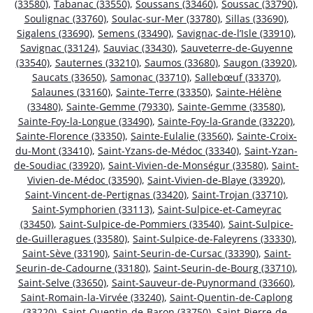
(33580)
,
Tabanac (33550)
,
Soussans (33460)
,
Soussac (33790)
,
Soulignac (33760)
,
Soulac-sur-Mer (33780)
,
Sillas (33690)
,
Sigalens (33690)
,
Semens (33490)
,
Savignac-de-l’Isle (33910)
,
Savignac (33124)
,
Sauviac (33430)
,
Sauveterre-de-Guyenne
(33540)
,
Sauternes (33210)
,
Saumos (33680)
,
Saugon (33920)
,
Saucats (33650)
,
Samonac (33710)
,
Sallebœuf (33370)
,
Salaunes (33160)
,
Sainte-Terre (33350)
,
Sainte-Hélène
(33480)
,
Sainte-Gemme (79330)
,
Sainte-Gemme (33580)
,
Sainte-Foy-la-Longue (33490)
,
Sainte-Foy-la-Grande (33220)
,
Sainte-Florence (33350)
,
Sainte-Eulalie (33560)
,
Sainte-Croix-
du-Mont (33410)
,
Saint-Yzans-de-Médoc (33340)
,
Saint-Yzan-
de-Soudiac (33920)
,
Saint-Vivien-de-Monségur (33580)
,
Saint-
Vivien-de-Médoc (33590)
,
Saint-Vivien-de-Blaye (33920)
,
Saint-Vincent-de-Pertignas (33420)
,
Saint-Trojan (33710)
,
Saint-Symphorien (33113)
,
Saint-Sulpice-et-Cameyrac
(33450)
,
Saint-Sulpice-de-Pommiers (33540)
,
Saint-Sulpice-
de-Guilleragues (33580)
,
Saint-Sulpice-de-Faleyrens (33330)
,
Saint-Sève (33190)
,
Saint-Seurin-de-Cursac (33390)
,
Saint-
Seurin-de-Cadourne (33180)
,
Saint-Seurin-de-Bourg (33710)
,
Saint-Selve (33650)
,
Saint-Sauveur-de-Puynormand (33660)
,
Saint-Romain-la-Virvée (33240)
,
Saint-Quentin-de-Caplong
(33220)
,
Saint-Quentin-de-Baron (33750)
,
Saint-Pierre-de-