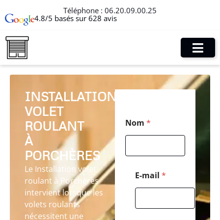
Téléphone :
06.20.09.00.25
4.8/5 basés sur 628 avis
INSTALLATION
VOLET
T
Nom
*
ROULANT
é
l
À
é
p
PORCHÈRES
h
Le Installation volet
o
E-mail
*
roulant à Porchères
n
e
intervient lorsque les
P
volets roulants
o
nécessitent une
s