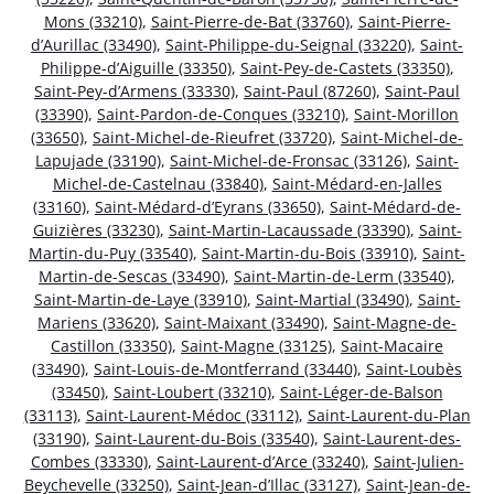
Mons (33210)
,
Saint-Pierre-de-Bat (33760)
,
Saint-Pierre-
d’Aurillac (33490)
,
Saint-Philippe-du-Seignal (33220)
,
Saint-
Philippe-d’Aiguille (33350)
,
Saint-Pey-de-Castets (33350)
,
Saint-Pey-d’Armens (33330)
,
Saint-Paul (87260)
,
Saint-Paul
(33390)
,
Saint-Pardon-de-Conques (33210)
,
Saint-Morillon
(33650)
,
Saint-Michel-de-Rieufret (33720)
,
Saint-Michel-de-
Lapujade (33190)
,
Saint-Michel-de-Fronsac (33126)
,
Saint-
Michel-de-Castelnau (33840)
,
Saint-Médard-en-Jalles
(33160)
,
Saint-Médard-d’Eyrans (33650)
,
Saint-Médard-de-
Guizières (33230)
,
Saint-Martin-Lacaussade (33390)
,
Saint-
Martin-du-Puy (33540)
,
Saint-Martin-du-Bois (33910)
,
Saint-
Martin-de-Sescas (33490)
,
Saint-Martin-de-Lerm (33540)
,
Saint-Martin-de-Laye (33910)
,
Saint-Martial (33490)
,
Saint-
Mariens (33620)
,
Saint-Maixant (33490)
,
Saint-Magne-de-
Castillon (33350)
,
Saint-Magne (33125)
,
Saint-Macaire
(33490)
,
Saint-Louis-de-Montferrand (33440)
,
Saint-Loubès
(33450)
,
Saint-Loubert (33210)
,
Saint-Léger-de-Balson
(33113)
,
Saint-Laurent-Médoc (33112)
,
Saint-Laurent-du-Plan
(33190)
,
Saint-Laurent-du-Bois (33540)
,
Saint-Laurent-des-
Combes (33330)
,
Saint-Laurent-d’Arce (33240)
,
Saint-Julien-
Beychevelle (33250)
,
Saint-Jean-d’Illac (33127)
,
Saint-Jean-de-