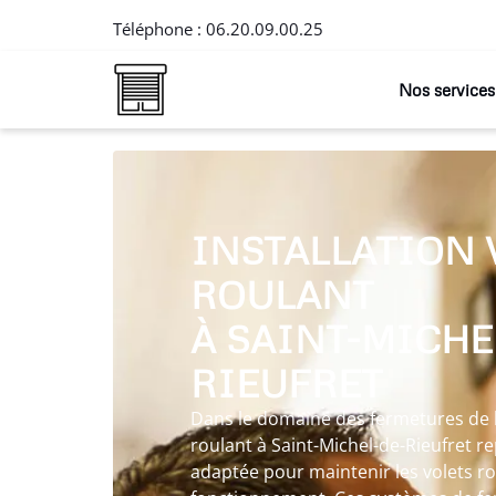
Téléphone :
06.20.09.00.25
Nos services
INSTALLATION 
ROULANT
À SAINT-MICHE
RIEUFRET
Dans le domaine des fermetures de l’h
roulant à Saint-Michel-de-Rieufret r
adaptée pour maintenir les volets ro