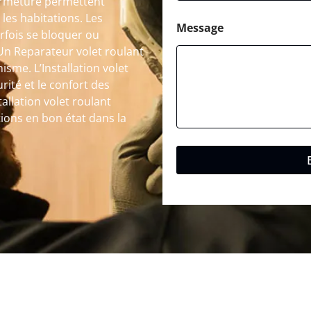
ermeture permettent
 les habitations. Les
Message
fois se bloquer ou
Un Reparateur volet roulant
sme. L’Installation volet
rité et le confort des
tallation volet roulant
tions en bon état dans la