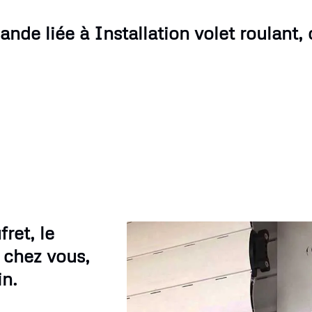
nde liée à Installation volet roulant,
ret, le
e chez vous,
in.