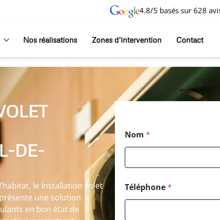
4.8/5 basés sur 628 avi
Nos réalisations
Zones d’intervention
Contact
VOLET
Nom
*
L-DE-
abitat, le Installation volet
Téléphone
*
eprésente une solution
ulants en bon état de